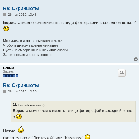
Re: Скриншоты
С
29 ноя 2010, 13:48
о
о
Борис
, а можно комплименты в виде фотографий в соседней ветке ?
б
щ
е
н
и
Мне мама в детстве выколола глазки
е
Чтоб я в шкафу варенье не нашел
Пусть не смотрю кино и не читаю сказки
Зато я нюхаю и слышу хорошо
Борька
Знаток
Re: Скриншоты
С
29 ноя 2010, 13:50
о
о
б
baniak писал(а):
щ
е
Борис
, а можно комплименты в виде фотографий в соседней ветке
н
и
?
е
Нужно!
(желательно с "Ласточкой" или "Камазом"