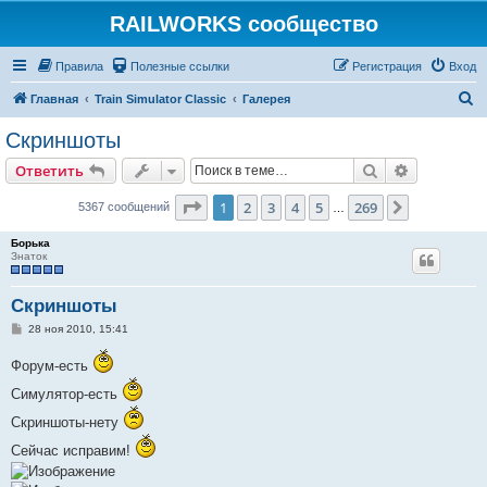
RAILWORKS сообщество
Правила
Полезные ссылки
Регистрация
Вход
П
Главная
Train Simulator Classic
Галерея
о
Скриншоты
и
Поиск
Расширен
Ответить
с
к
Страница
1
из
269
1
2
3
4
5
269
След.
5367 сообщений
…
Борька
Знаток
Скриншоты
С
28 ноя 2010, 15:41
о
о
Форум-есть
б
щ
Симулятор-есть
е
н
и
Скриншоты-нету
е
Сейчас исправим!