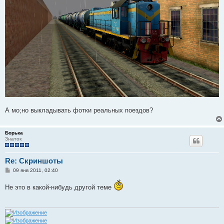
А мо;но выкладывать фотки реальных поездов?
Борька
Знаток
Re: Скриншоты
С
09 янв 2011, 02:40
о
о
Не это в какой-нибудь другой теме
б
щ
е
н
и
е