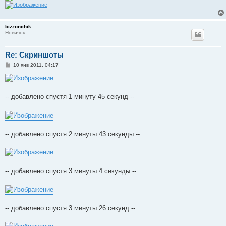
bizzonchik
Новичок
Re: Скриншоты
С
10 янв 2011, 04:17
о
о
б
щ
е
-- добавлено спустя 1 минуту 45 секунд --
н
и
е
-- добавлено спустя 2 минуты 43 секунды --
-- добавлено спустя 3 минуты 4 секунды --
-- добавлено спустя 3 минуты 26 секунд --