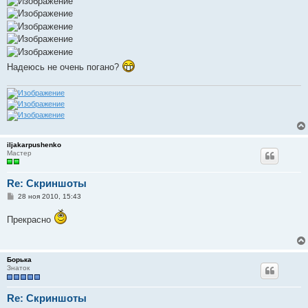
Надеюсь не очень погано?
iljakarpushenko
Мастер
Re: Скриншоты
С
28 ноя 2010, 15:43
о
о
Прекрасно
б
щ
е
н
и
Борька
е
Знаток
Re: Скриншоты