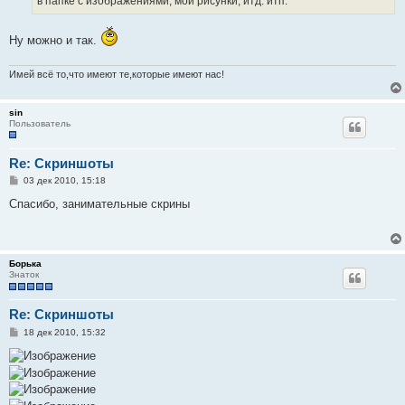
в папке с изображениями, мои рисунки, итд. итп.
Ну можно и так.
Имей всё то,что имеют те,которые имеют нас!
sin
Пользователь
Re: Скриншоты
С
03 дек 2010, 15:18
о
о
Спасибо, занимательные скрины
б
щ
е
н
и
Борька
е
Знаток
Re: Скриншоты
С
18 дек 2010, 15:32
о
о
б
щ
е
н