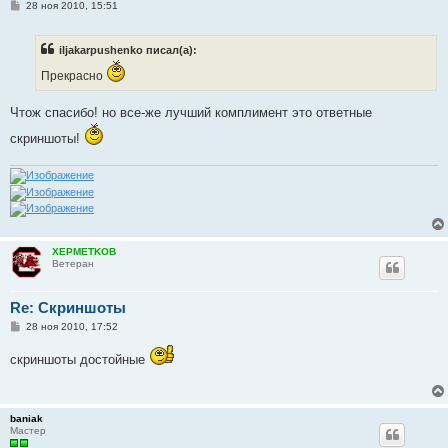
С
28 ноя 2010, 15:51
о
о
б
iljakarpushenko писал(а):
щ
е
Прекрасно
н
и
е
Чтож спасибо! но все-же лучший комплимент это ответные
скриншоты!
XEPMETKOB
Ветеран
Re: Скриншоты
С
28 ноя 2010, 17:52
о
о
скриншоты достойные
б
щ
е
н
и
baniak
е
Мастер