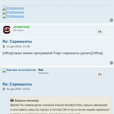
XEPMETKOB
Ветеран
Re: Скриншоты
С
01 дек 2010, 21:58
о
о
[offtop]также можно программой Fraps скриншоты делать[/offtop]
б
щ
е
н
и
Rail
е
Новичок
Re: Скриншоты
С
02 дек 2010, 14:24
о
о
б
Борька писал(а):
щ
е
Врем! На самом деле сначала Pause break(чтобы скрыть менюшки
н
и поставить игру на паузу) а потом Ctrl+s ну а после ищем скриншот
и
е