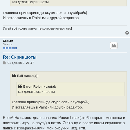
е
как делать скриншоты
н
и
е
клавиша принскрин(где скурл лок и паус\брэйк)
И вставляешь в Paint или другой редактор.
Имей всё то,что имеют те,которые имеют нас!
Борька
Знаток
Re: Скриншоты
С
01 дек 2010, 21:47
о
о
б
Rail писал(а):
щ
е
н
Baron Rojo писал(а):
и
е
как делать скриншоты
клавиша принскрин(где скурл лок и паус\брэйк)
И вставляешь в Paint или другой редактор.
Врем! На самом деле сначала Pause break(чтобы скрыть менюшки и
поставить игру на паузу) а потом Ctrl+s ну а после ищем скриншот в
папке с изображениями, мои рисунки, итд. итп.