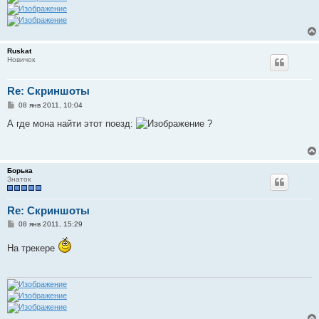
Ruskat
Новичок
Re: Скриншоты
С
08 янв 2011, 10:04
о
о
А где мона найти этот поезд:
?
б
щ
е
н
и
Борька
е
Знаток
Re: Скриншоты
С
08 янв 2011, 15:29
о
о
На трекере
б
щ
е
н
и
е