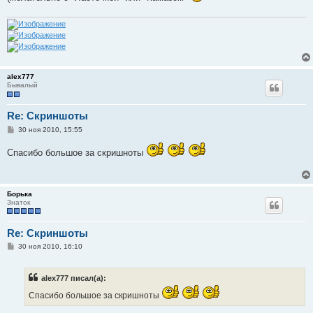
alex777
Бывалый
Re: Скриншоты
С
30 ноя 2010, 15:55
о
о
Спасибо большое за скришноты
б
щ
е
н
и
Борька
е
Знаток
Re: Скриншоты
С
30 ноя 2010, 16:10
о
о
б
alex777 писал(а):
щ
е
Спасибо большое за скришноты
н
и
е