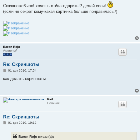
Сказаножебыло! хочешь отблагодарить!? делай свои!
(если не секрет кому-какая картинка больше понравилась?)
Baron Rojo
Активный
Re: Скриншоты
С
01 дек 2010, 17:54
о
о
как делать скриншоты
б
щ
е
н
и
Rail
е
Новичок
Re: Скриншоты
С
01 дек 2010, 19:12
о
о
б
Baron Rojo писал(а):
щ