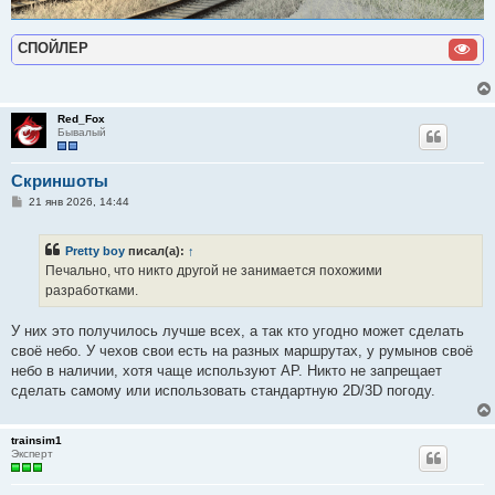
СПОЙЛЕР
Red_Fox
Бывалый
Скриншоты
С
21 янв 2026, 14:44
о
о
б
Pretty boy
писал(а):
↑
щ
е
Печально, что никто другой не занимается похожими
н
разработками.
и
е
У них это получилось лучше всех, а так кто угодно может сделать
своё небо. У чехов свои есть на разных маршрутах, у румынов своё
небо в наличии, хотя чаще используют AP. Никто не запрещает
сделать самому или использовать стандартную 2D/3D погоду.
trainsim1
Эксперт