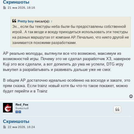
Скриншоты
С
21 янв 2026, 18:16
о
о
б
Pretty boy
писал(а):
↑
щ
е
Эх.., если бы текстуры неба были бы предоставлены собственной
н
игрой.. А так везде и всюду приходиться использовать эти текстуры
и
е
на разных маршрутах от компани AP. Печально, что никто другой не
занимается похожими разработками.
AP реально молодцы, вытянули все что возможно, максимум из
возможностей игры. Почему это не сделал разработчик ХЗ, наверное
Kuji это все сделали, а вот допилить до ума не успели, DTG игру
выкупил а разрабатывать и развивать дальше уже не смог.
В общем AP достаточно идеально особенно на восходе и закате, это
прям сказка. Если trainz новый хотя бы что-то такое покажет, можно
будет перейти и в Trainz
Red_Fox
Бывалый
Скриншоты
С
22 янв 2026, 16:24
о
о