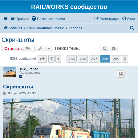
RAILWORKS сообщество
Правила
Полезные ссылки
Регистрация
Вход
П
Главная
Train Simulator Classic
Галерея
о
Скриншоты
и
Поиск
Расширен
Ответить
с
к
Страница
268
из
269
1
265
266
267
268
269
Пред.
След
5368 сообщений
…
TGV_France
Пользователь
Скриншоты
С
04 дек 2025, 11:33
о
о
б
щ
е
н
и
е