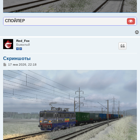
СПОЙЛЕР
Red_Fox
Бывалый
Скриншоты
С
17 янв 2026, 22:18
о
о
б
щ
е
н
и
е