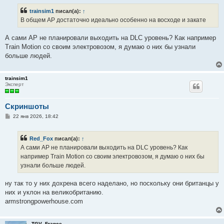
б
trainsim1
писал(а):
↑
щ
е
В общем AP достаточно идеально особенно на восходе и закате
н
и
е
А сами AP не планировали выходить на DLC уровень? Как например
Train Motion со своим электровозом, я думаю о них бы узнали
больше людей.
trainsim1
Эксперт
Скриншоты
С
22 янв 2026, 18:42
о
о
б
Red_Fox
писал(а):
↑
щ
е
А сами AP не планировали выходить на DLC уровень? Как
н
например Train Motion со своим электровозом, я думаю о них бы
и
е
узнали больше людей.
ну так то у них дохрена всего наделано, но поскольку они британцы у
них и уклон на великобританию.
armstrongpowerhouse.com
TGV_France