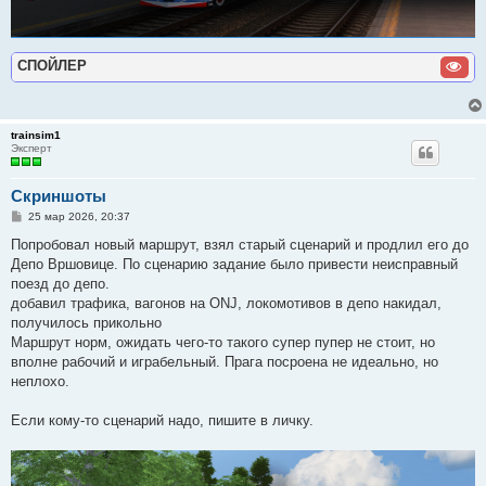
СПОЙЛЕР
trainsim1
Эксперт
Скриншоты
С
25 мар 2026, 20:37
о
о
Попробовал новый маршрут, взял старый сценарий и продлил его до
б
Депо Вршовице. По сценарию задание было привести неисправный
щ
е
поезд до депо.
н
добавил трафика, вагонов на ONJ, локомотивов в депо накидал,
и
е
получилось прикольно
Маршрут норм, ожидать чего-то такого супер пупер не стоит, но
вполне рабочий и играбельный. Прага посроена не идеально, но
неплохо.
Если кому-то сценарий надо, пишите в личку.