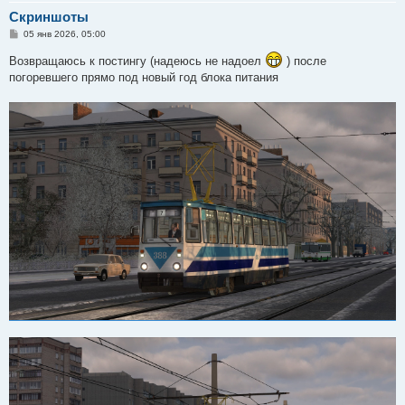
Скриншоты
С
05 янв 2026, 05:00
о
о
Возвращаюсь к постингу (надеюсь не надоел
) после
б
погоревшего прямо под новый год блока питания
щ
е
н
и
е