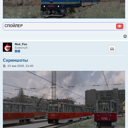
СПОЙЛЕР
Red_Fox
Бывалый
Скриншоты
С
15 янв 2026, 21:00
о
о
б
щ
е
н
и
е