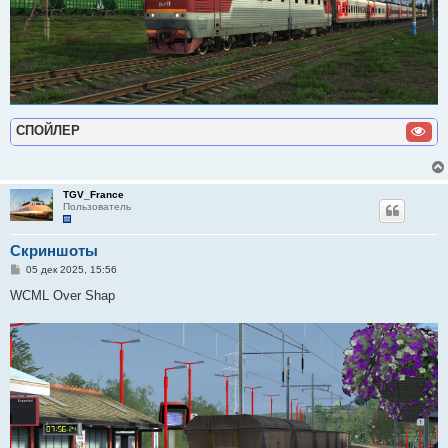
СПОЙЛЕР
TGV_France
Пользователь
Скриншоты
С
05 дек 2025, 15:56
о
о
WCML Over Shap
б
щ
е
н
и
е