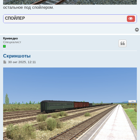
остальное под спойлером.
СПОЙЛЕР
Криведко
Специалист
Скриншоты
С
30 окт 2025, 12:11
о
о
б
щ
е
н
и
е