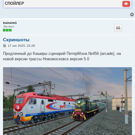
СПОЙЛЕР
trainsim1
Эксперт
Скриншоты
С
17 окт 2025, 22:29
о
о
Продленный до Каширы сценарий ПитерМэна №456 (arcade), на
б
новой версии трассы Новомосковск версия 5.0
щ
е
н
и
е