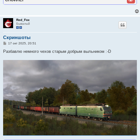
Red_Fox
Бывалый
Скриншоты
С
17 окт 2025, 20:51
о
о
Разбавлю немного чехов старым добрым выльником :-D
б
щ
е
н
и
е