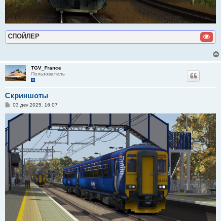
СПОЙЛЕР
TGV_France
Пользователь
Скриншоты
С
03 дек 2025, 16:07
о
о
б
щ
е
н
и
е