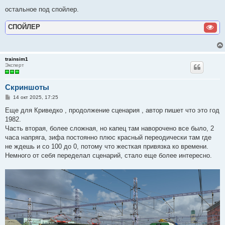
остальное под спойлер.
СПОЙЛЕР
trainsim1
Эксперт
Скриншоты
С
14 окт 2025, 17:25
о
о
Еще для Криведко , продолжение сценария , автор пишет что это год
б
1982.
щ
е
Часть вторая, более сложная, но капец там наворочено все было, 2
н
часа напряга, зифа постоянно плюс красный переодически там где
и
е
не ждешь и со 100 до 0, потому что жесткая привязка ко времени.
Немного от себя переделал сценарий, стало еще более интересно.