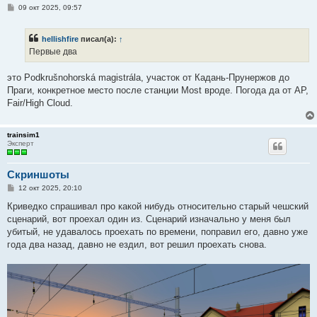
С
09 окт 2025, 09:57
о
о
б
hellishfire
писал(а):
↑
щ
е
Первые два
н
и
е
это Podkrušnohorská magistrála, участок от Кадань-Прунержов до
Праги, конкретное место после станции Most вроде. Погода да от AP,
Fair/High Cloud.
trainsim1
Эксперт
Скриншоты
С
12 окт 2025, 20:10
о
о
Криведко спрашивал про какой нибудь относительно старый чешский
б
сценарий, вот проехал один из. Сценарий изначально у меня был
щ
е
убитый, не удавалось проехать по времени, поправил его, давно уже
н
года два назад, давно не ездил, вот решил проехать снова.
и
е