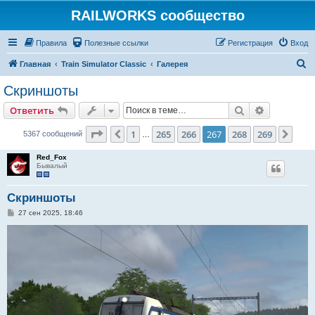
RAILWORKS сообщество
Правила
Полезные ссылки
Регистрация
Вход
П
Главная
Train Simulator Classic
Галерея
о
Скриншоты
и
Поиск
Расширен
Ответить
с
к
Страница
267
из
269
1
265
266
267
268
269
Пред.
След
5367 сообщений
…
Red_Fox
Бывалый
Скриншоты
С
27 сен 2025, 18:46
о
о
б
щ
е
н
и
е