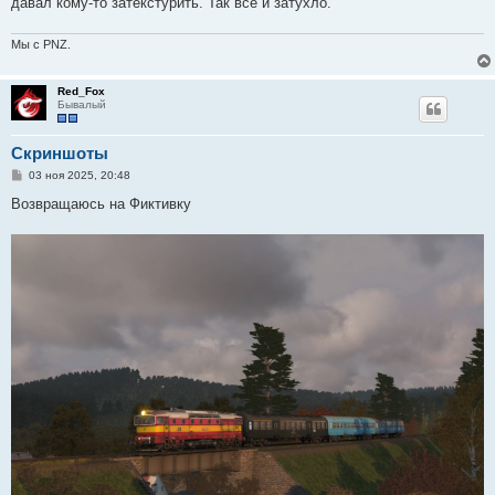
давал кому-то затекстурить. Так все и затухло.
Мы с PNZ.
Red_Fox
Бывалый
Скриншоты
С
03 ноя 2025, 20:48
о
о
Возвращаюсь на Фиктивку
б
щ
е
н
и
е