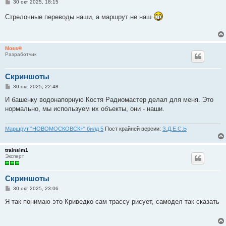
С
30 окт 2025, 18:15
о
о
Стрелочные переводы наши, а маршрут не наш
б
щ
е
н
и
Moss®
е
Разработчик
Скриншоты
С
30 окт 2025, 22:48
о
о
И башенку водонапорную Костя Радиомастер делал для меня. Это
б
нормально, мы используем их объекты, они - наши.
щ
е
н
и
Маршрут "НОВОМОСКОВСК+" билд 5
Пост крайней версии:
З.Д.Е.С.Ь
е
trainsim1
Эксперт
Скриншоты
С
30 окт 2025, 23:06
о
о
Я так понимаю это Криведко сам трассу рисует, самодел так сказать
б
щ
е
н