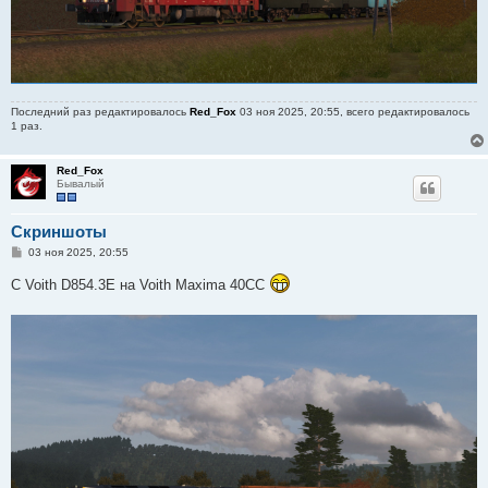
Последний раз редактировалось
Red_Fox
03 ноя 2025, 20:55, всего редактировалось
1 раз.
Red_Fox
Бывалый
Скриншоты
С
03 ноя 2025, 20:55
о
о
С Voith D854.3E на Voith Maxima 40CC
б
щ
е
н
и
е