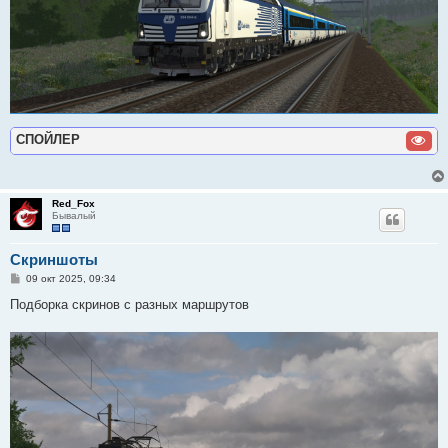
СПОЙЛЕР
Red_Fox
Бывалый
Скриншоты
С
09 окт 2025, 09:34
о
о
Подборка скринов с разных маршрутов
б
щ
е
н
и
е