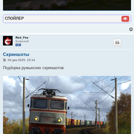
СПОЙЛЕР
Red_Fox
Бывалый
Скриншоты
С
03 дек 2025, 15:14
о
о
Подборка румынских скриншотов
б
щ
е
н
и
е