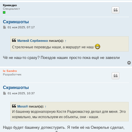
и
Криведко
е
Специалист
Скриншоты
С
01 ноя 2025, 07:17
о
о
б
Матвей Сербиенко
писал(а):
↑
щ
е
Стрелочные переводы наши, а маршрут не наш
н
и
е
Чё не наш-то сразу? Поездов наших просто пока ещё не завезли
le Sandro
Разработчик
Скриншоты
С
01 ноя 2025, 10:37
о
о
б
Moss®
писал(а):
↑
щ
е
И башенку водонапорную Костя Радиомастер делал для меня. Это
н
нормально, мы используем их объекты, они - наши.
и
е
Надо будет башенку дотекстурить. Я тебе её на Ожерелье сделал,