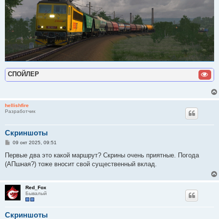
СПОЙЛЕР
hellishfire
Разработчик
Скриншоты
С
09 окт 2025, 09:51
о
о
Первые два это какой маршрут? Скрины очень приятные. Погода
б
(АПшная?) тоже вносит свой существенный вклад.
щ
е
н
и
Red_Fox
е
Бывалый
Скриншоты