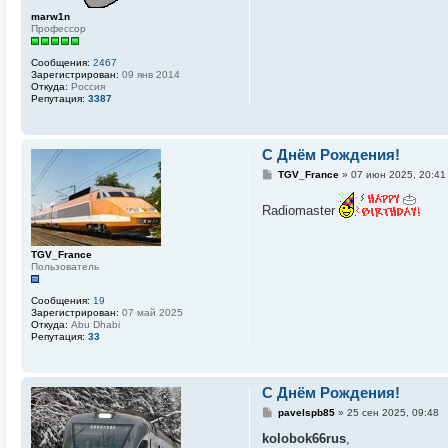
н
и
marw1n
е
Профессор
Сообщения:
2467
Зарегистрирован:
09 янв 2014
Откуда:
Россия
Репутация:
3387
C Днём Рождения!
С
TGV_France
»
07 июн 2025, 20:41
о
о
Radiomaster
б
щ
е
н
TGV_France
и
Пользователь
е
Сообщения:
19
Зарегистрирован:
07 май 2025
Откуда:
Abu Dhabi
Репутация:
33
C Днём Рождения!
С
pavelspb85
»
25 сен 2025, 09:48
о
о
kolobok66rus
,
б