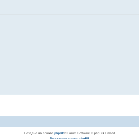
Создано на основе
phpBB
® Forum Software © phpBB Limited
Русская поддержка phpBB