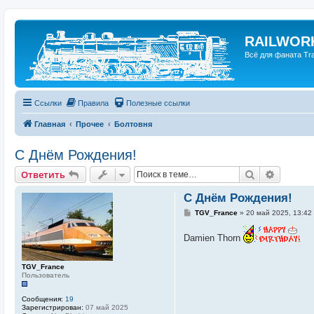
RAILWORK
Всё для фаната Trai
Ссылки
Правила
Полезные ссылки
Главная
Прочее
Болтовня
C Днём Рождения!
Поиск
Расшир
Ответить
C Днём Рождения!
С
TGV_France
»
20 май 2025, 13:42
о
о
Damien Thorn
б
щ
е
н
TGV_France
и
Пользователь
е
Сообщения:
19
Зарегистрирован:
07 май 2025