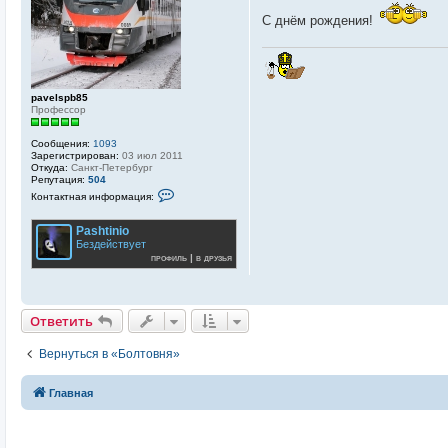
щ
С днём рождения!
е
н
и
е
pavelspb85
Профессор
Сообщения:
1093
Зарегистрирован:
03 июл 2011
Откуда:
Санкт-Петербург
Репутация:
504
К
Контактная информация:
о
н
т
Pashtinio
а
Бездействует
к
профиль
|
в друзья
т
н
а
я
и
Ответить
н
ф
о
Вернуться в «Болтовня»
р
м
а
Главная
ц
и
я
п
о