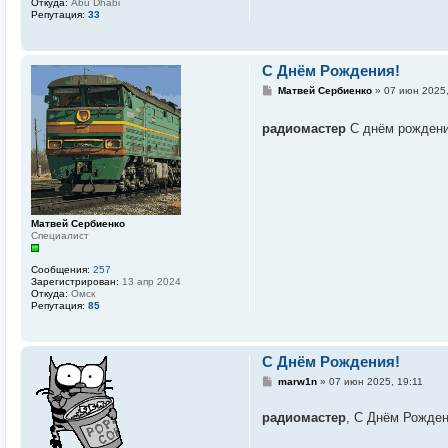
Откуда:
Abu Dhabi
Репутация:
33
C Днём Рождения!
С
Матвей Сербиенко
»
07 июн 2025,
о
о
б
радиомастер
С днём рождени
щ
е
н
и
е
Матвей Сербиенко
Специалист
Сообщения:
257
Зарегистрирован:
13 апр 2024
Откуда:
Омск
Репутация:
85
C Днём Рождения!
С
marw1n
»
07 июн 2025, 19:11
о
о
радиомастер
, С Днём Рожден
б
щ
е