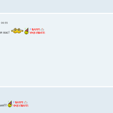
 06:55
я вас!
ия!!!