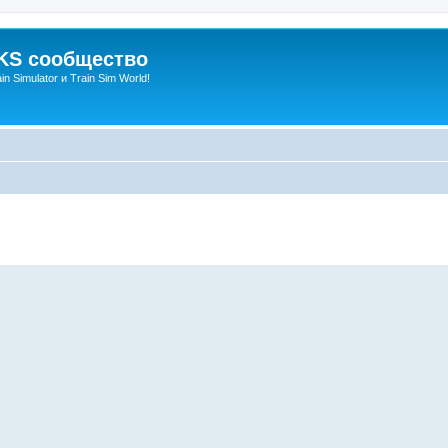
S сообщество
n Simulator и Train Sim World!
енный поиск