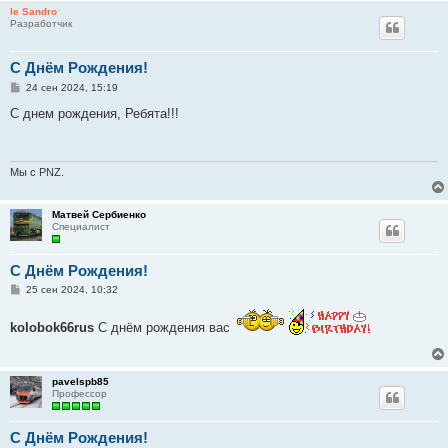
и
le Sandro
е
Разработчик
C Днём Рождения!
С
24 сен 2024, 15:19
о
о
С днем рождения, Ребята!!!
б
щ
е
н
и
Мы с PNZ.
е
Матвей Сербиенко
Специалист
C Днём Рождения!
С
25 сен 2024, 10:32
о
о
б
kolobok66rus
С днём рождения вас
щ
е
н
и
pavelspb85
е
Профессор
C Днём Рождения!