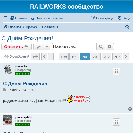
RAILWORKS сообщество
Правила
Полезные ссылки
Регистрация
Вход
П
Главная
Прочее
Болтовня
о
C Днём Рождения!
и
Поиск
Расширен
Ответить
с
к
Страница
200
из
203
1
198
199
200
201
202
203
Пред.
С
4045 сообщений
…
marw1n
Профессор
C Днём Рождения!
С
07 июн 2024, 09:07
о
о
радиомастер
, С Днём Рождения!!!
б
щ
е
н
и
pavelspb85
е
Профессор