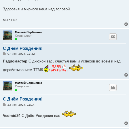
б
щ
е
Здоровья и мирного неба над головой.
н
и
е
Мы с PNZ.
Матвей Сербиенко
Специалист
C Днём Рождения!
С
07 июн 2024, 17:32
о
о
Радиомастер
С днюхой вас, счастья вам и успехов во всем и над
б
щ
дорабатыванием ТГМ6
е
н
и
е
Матвей Сербиенко
Специалист
C Днём Рождения!
С
23 июн 2024, 11:14
о
о
б
Vedmid24
С Днём Рождения вас
щ
е
н
и