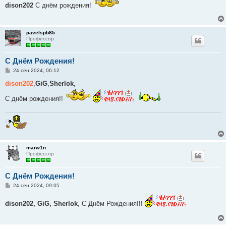
б
dison202
С днём рождения!
щ
е
н
и
pavelspb85
е
Профессор
C Днём Рождения!
С
24 сен 2024, 06:12
о
о
dison202
,
GiG
,
Sherlok
,
б
щ
С днём рождения!!
е
н
и
е
marw1n
Профессор
C Днём Рождения!
С
24 сен 2024, 09:05
о
о
dison202, GiG, Sherlok
, С Днём Рождения!!!
б
щ
е
н