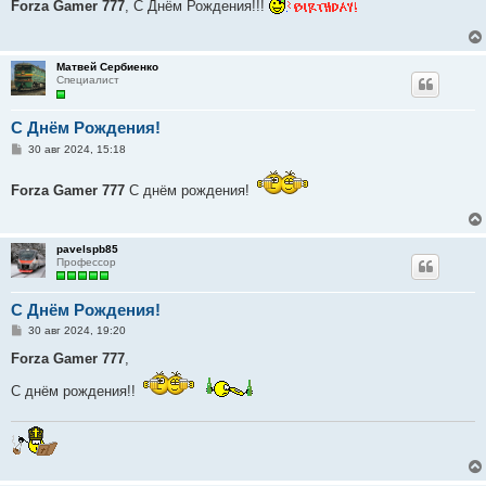
Forza Gamer 777
, С Днём Рождения!!!
б
щ
е
н
и
Матвей Сербиенко
е
Специалист
C Днём Рождения!
С
30 авг 2024, 15:18
о
о
б
Forza Gamer 777
С днём рождения!
щ
е
н
и
pavelspb85
е
Профессор
C Днём Рождения!
С
30 авг 2024, 19:20
о
о
Forza Gamer 777
,
б
щ
С днём рождения!!
е
н
и
е