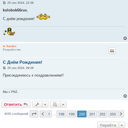
С
25 сен 2024, 22:36
о
о
kolobok66rus
,
б
щ
С днём рождения!
е
н
и
е
le Sandro
Разработчик
C Днём Рождения!
С
26 сен 2024, 09:26
о
о
Присоединяюсь к поздравлениям!!
б
щ
е
н
и
Мы с PNZ.
е
Ответить
Страница
200
из
203
1
198
199
200
201
202
203
Пред.
С
4045 сообщений
…
Перейти