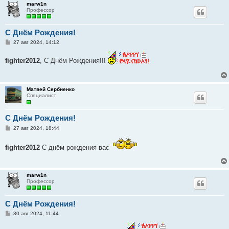
marw1n
е
Профессор
C Днём Рождения!
С
27 авг 2024, 14:12
о
о
fighter2012
, С Днём Рождения!!!
б
щ
е
н
и
Матвей Сербиенко
е
Специалист
C Днём Рождения!
С
27 авг 2024, 18:44
о
о
б
fighter2012
С днём рождения вас
щ
е
н
и
marw1n
е
Профессор
C Днём Рождения!
С
30 авг 2024, 11:44
о
о