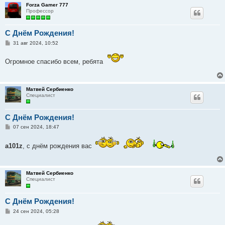
Forza Gamer 777
Профессор
C Днём Рождения!
С
31 авг 2024, 10:52
о
о
Огромное спасибо всем, ребята
б
щ
е
н
и
Матвей Сербиенко
е
Специалист
C Днём Рождения!
С
07 сен 2024, 18:47
о
о
б
a101z
, с днём рождения вас
щ
е
н
и
Матвей Сербиенко
е
Специалист
C Днём Рождения!
С
24 сен 2024, 05:28
о
о