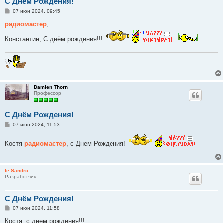
C Днём Рождения!
С
07 июн 2024, 09:45
о
о
радиомастер
,
б
щ
Константин, С днём рождения!!!
е
н
и
е
Damien Thorn
Профессор
C Днём Рождения!
С
07 июн 2024, 11:53
о
о
б
Костя
радиомастер
, с Днем Рождения!
щ
е
н
и
le Sandro
е
Разработчик
C Днём Рождения!
С
07 июн 2024, 11:58
о
о
Костя, с днем рождения!!!