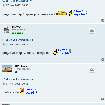
C Днём Рождения!
С
07 июн 2025, 06:55
о
о
б
радиомастер
С днём рождения вас!
щ
е
н
и
marw1n
е
Профессор
C Днём Рождения!
С
07 июн 2025, 19:11
о
о
радиомастер
, С Днём Рождения!!!
б
щ
е
н
и
TGV_France
е
Пользователь
C Днём Рождения!
С
07 июн 2025, 20:41
о
о
Radiomaster
б
щ
е
н
и