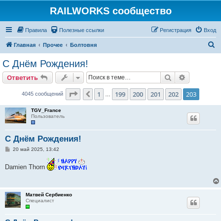
RAILWORKS сообщество
Правила
Полезные ссылки
Регистрация
Вход
П
Главная
Прочее
Болтовня
о
C Днём Рождения!
и
Поиск
Расширен
Ответить
с
к
Страница
203
из
203
1
199
200
201
202
203
Пред.
4045 сообщений
…
TGV_France
Пользователь
C Днём Рождения!
С
20 май 2025, 13:42
о
о
Damien Thorn
б
щ
е
н
и
Матвей Сербиенко
е
Специалист