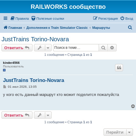
RAILWORKS сообщество
Правила
Полезные ссылки
Регистрация
Вход
П
Главная
Дополнения к Train Simulator Classic
Маршруты
о
JustTrains Torino-Novara
и
Поиск
Расширен
Ответить
с
1 сообщение • Страница
1
из
1
к
kinder4566
Пользователь
JustTrains Torino-Novara
С
01 июл 2026, 13:05
о
о
у кого есть данный маршрут кто можит поделится пожалуйста
б
щ
е
н
и
Ответить
е
1 сообщение • Страница
1
из
1
Перейти