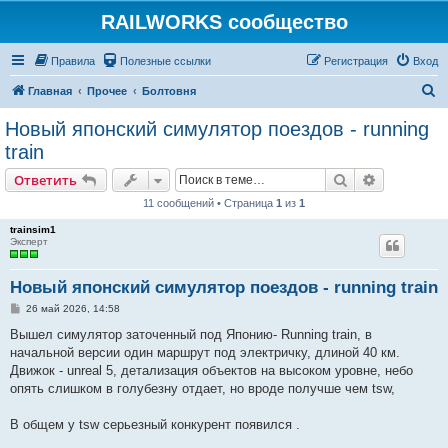
RAILWORKS сообщество
Правила
Полезные ссылки
Регистрация
Вход
П
Главная
Прочее
Болтовня
о
Новый японский симулятор поездов - running
и
train
с
Поиск
Расширен
Ответить
к
11 сообщений • Страница
1
из
1
trainsim1
Эксперт
Новый японский симулятор поездов - running train
С
26 май 2026, 14:58
о
о
Вышел симулятор заточенный под Японию- Running train, в
б
начальной версии один маршрут под электричку, длиной 40 км.
щ
е
Движок - unreal 5, детализация объектов на высоком уровне, небо
н
опять слишком в голубезну отдает, но вроде получше чем tsw,
и
е
В общем у tsw серьезный конкурент появился .