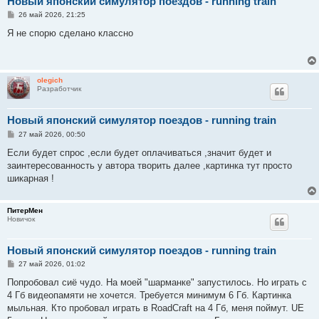
Новый японский симулятор поездов - running train
С
26 май 2026, 21:25
о
о
Я не спорю сделано классно
б
щ
е
н
и
olegich
е
Разработчик
Новый японский симулятор поездов - running train
С
27 май 2026, 00:50
о
о
Если будет спрос ,если будет оплачиваться ,значит будет и
б
заинтересованность у автора творить далее ,картинка тут просто
щ
е
шикарная !
н
и
е
ПитерМен
Новичок
Новый японский симулятор поездов - running train
С
27 май 2026, 01:02
о
о
Попробовал сиё чудо. На моей "шарманке" запустилось. Но играть с
б
4 Гб видеопамяти не хочется. Требуется минимум 6 Гб. Картинка
щ
е
мыльная. Кто пробовал играть в RoadCraft на 4 Гб, меня поймут. UE
н