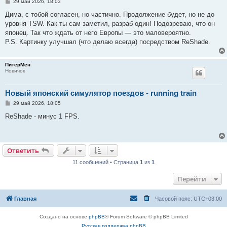
С
29 май 2026, 18:03
о
о
Дима, с тобой согласен, но частично. Продолжение будет, но не до
б
уровня TSW. Как ты сам заметил, разраб один! Подозреваю, что он
щ
е
японец. Так что ждать от него Европы — это маловероятно.
н
P.S. Картинку улучшал (что делаю всегда) посредством ReShade.
и
е
ПитерМен
Новичок
Новый японский симулятор поездов - running train
С
29 май 2026, 18:05
о
о
ReShade - минус 1 FPS.
б
щ
е
н
и
Ответить
е
11 сообщений • Страница
1
из
1
Перейти
Главная
Часовой пояс:
UTC+03:00
Создано на основе
phpBB
® Forum Software © phpBB Limited
Русская поддержка phpBB