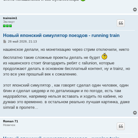
б
щ
е
н
и
trainsim1
е
Эксперт
Новый японский симулятор поездов - running train
С
26 май 2026, 21:13
о
о
нашенское делали, но монетизацию через стрим отключили, никто
б
щ
бесплатно такие сложные проекты делать не будет
е
из нашенского стоит благодарить ребят с railunion, которые
н
и
продолжают делать в основном бесплатный контент, ну и trainz, но
е
это все уже прошлый век к сожалению.
этот японский симулятор , как говорят сделал один человек, один
блин и сделал шедевр и по детализации и по погоде, есть там
недоработки, например нельзя вставать и ходить по кабине, но
думаю это временно. в остальном реально лучшая картинка, даже
simrail в пролете...
Roman 71
Новичок