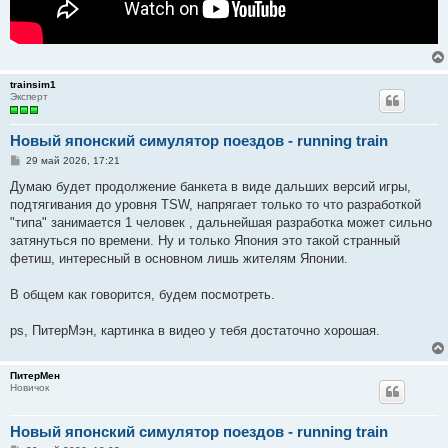
trainsim1
Эксперт
Новый японский симулятор поездов - running train
С
29 май 2026, 17:21
о
о
Думаю будет продолжение банкета в виде дальших версий игры,
б
подтягивания до уровня TSW, напрягает только то что разработкой
щ
е
"типа" занимается 1 человек , дальнейшая разработка может сильно
н
затянуться по времени. Ну и только Япония это такой странный
и
е
фетиш, интересный в основном лишь жителям Японии.
В общем как говорится, будем посмотреть.
ps, ПитерМэн, картинка в видео у тебя достаточно хорошая.
ПитерМен
Новичок
Новый японский симулятор поездов - running train