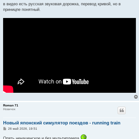
в видео есть русская звуковая дорожка, перевод кривой, но в
приницпе понятный.
Roman 71
Новичок
Новый японский симулятор поездов - running train
С
26 май 2026, 19:51
о
о
Опять ненашенское и без мультиплеера