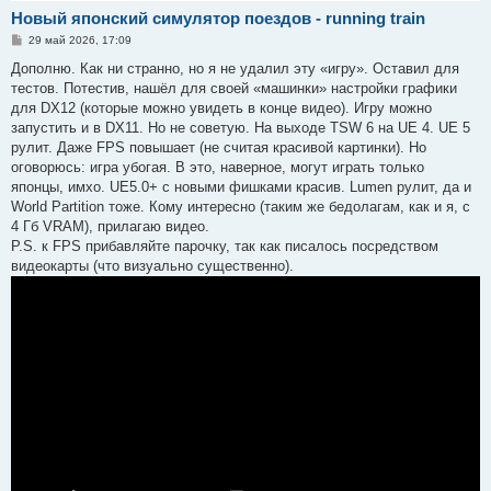
Новый японский симулятор поездов - running train
С
29 май 2026, 17:09
о
о
Дополню. Как ни странно, но я не удалил эту «игру». Оставил для
б
тестов. Потестив, нашёл для своей «машинки» настройки графики
щ
е
для DX12 (которые можно увидеть в конце видео). Игру можно
н
запустить и в DX11. Но не советую. На выходе TSW 6 на UE 4. UE 5
и
е
рулит. Даже FPS повышает (не считая красивой картинки). Но
оговорюсь: игра убогая. В это, наверное, могут играть только
японцы, имхо. UE5.0+ с новыми фишками красив. Lumen рулит, да и
World Partition тоже. Кому интересно (таким же бедолагам, как и я, с
4 Гб VRAM), прилагаю видео.
P.S. к FPS прибавляйте парочку, так как писалось посредством
видеокарты (что визуально существенно).