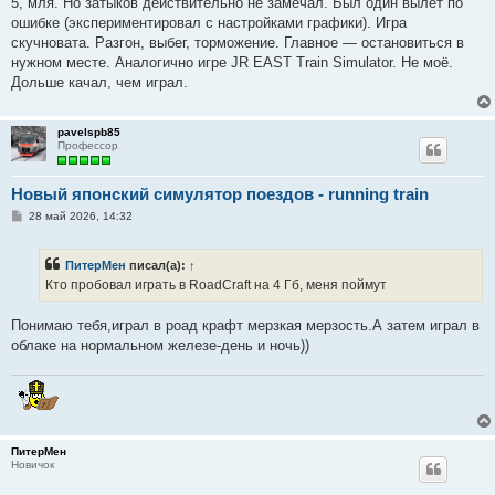
5, мля. Но затыков действительно не замечал. Был один вылет по
и
е
ошибке (экспериментировал с настройками графики). Игра
скучновата. Разгон, выбег, торможение. Главное — остановиться в
нужном месте. Аналогично игре JR EAST Train Simulator. Не моё.
Дольше качал, чем играл.
pavelspb85
Профессор
Новый японский симулятор поездов - running train
С
28 май 2026, 14:32
о
о
б
ПитерМен
писал(а):
↑
щ
е
Кто пробовал играть в RoadCraft на 4 Гб, меня поймут
н
и
е
Понимаю тебя,играл в роад крафт мерзкая мерзость.А затем играл в
облаке на нормальном железе-день и ночь))
ПитерМен
Новичок