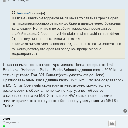
С
17 янв 2026, 19:25
о
о
б
trainsim1
писал(а):
↑
щ
е
На всем известном торренте была какая то платная трасса open
н
rail, прям весь коридор от праги до брна и дальше через бржецлав
и
е
до словакии. Но лично я не особо интересуюсь проектами со
слабой графикой (open rail, zd simulator, rt sim, mashina, train driver
2), поэтому ничего не скачивал и не катал.
а так чехи рисуют часто сначала под open rail, а потом конвертят в
railworks, потому что open rail вроде как проще в плане
моделирования.
Я так понимаю речь о карте Братислава-Прага, теперь это Trať
Bratislava /Hohenau - Praha - Berlin/Bohumín/длинна карты 2920 km и
есть еще карта Trať 321 Кошице(есть участок аж до Чопа)
Братислава-Вена-Прага длинна карты 1935 km. Это все создавалось
в MSTS, из OpenRails сконвертить невозможно можно только
расконвертить объекты но не как не карту, а вот объектов
расконверченных из MSTS в Trainz и RW хватает еще свежи в
памяти срачи что кто то укогото без спросу увел домик из MSTS в
Trainz...
vl80s
Специалист