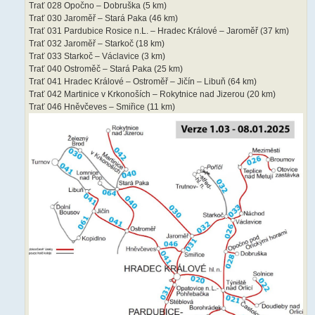
Trať 028 Opočno – Dobruška (5 km)
Trať 030 Jaroměř – Stará Paka (46 km)
Trať 031 Pardubice Rosice n.L. – Hradec Králové – Jaroměř (37 km)
Trať 032 Jaroměř – Starkoč (18 km)
Trať 033 Starkoč – Václavice (3 km)
Trať 040 Ostroměč – Stará Paka (25 km)
Trať 041 Hradec Králové – Ostroměř – Jičín – Libuň (64 km)
Trať 042 Martinice v Krkonoších – Rokytnice nad Jizerou (20 km)
Trať 046 Hněvčeves – Smiřice (11 km)