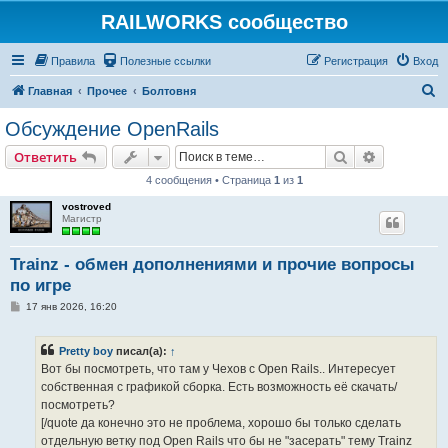
RAILWORKS сообщество
Правила
Полезные ссылки
Регистрация
Вход
П
Главная
Прочее
Болтовня
о
Обсуждение OpenRails
и
Поиск
Расширен
Ответить
с
4 сообщения • Страница
1
из
1
к
vostroved
Магистр
Trainz - обмен дополнениями и прочие вопросы
по игре
С
17 янв 2026, 16:20
о
о
б
Pretty boy
писал(а):
↑
щ
е
Вот бы посмотреть, что там у Чехов с Open Rails.. Интересует
н
собственная с графикой сборка. Есть возможность её скачать/
и
е
посмотреть?
[/quote да конечно это не проблема, хорошо бы только сделать
отдельную ветку под Open Rails что бы не "засерать" тему Trainz