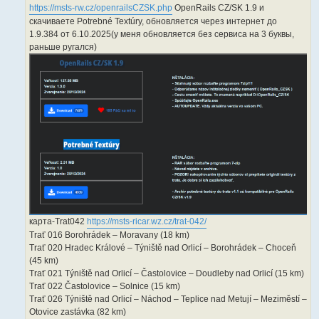
https://msts-rw.cz/openrailsCZSK.php
OpenRails CZ/SK 1.9 и
скачиваете Potrebné Textúry, обновляется через интернет до
1.9.384 от 6.10.2025(у меня обновляется без сервиса на 3 буквы,
раньше ругался)
карта-Trat042
https://msts-ricar.wz.cz/trat-042/
Trať 016 Borohrádek – Moravany (18 km)
Trať 020 Hradec Králové – Týniště nad Orlicí – Borohrádek – Choceň
(45 km)
Trať 021 Týniště nad Orlicí – Častolovice – Doudleby nad Orlicí (15 km)
Trať 022 Častolovice – Solnice (15 km)
Trať 026 Týniště nad Orlicí – Náchod – Teplice nad Metují – Meziměstí –
Otovice zastávka (82 km)