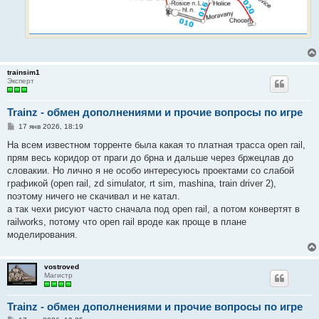
trainsim1
Эксперт
Trainz - обмен дополнениями и прочие вопросы по игре
С
17 янв 2026, 18:19
о
о
На всем известном торренте была какая то платная трасса open rail,
б
прям весь коридор от праги до брна и дальше через бржецлав до
щ
е
словакии. Но лично я не особо интересуюсь проектами со слабой
н
графикой (open rail, zd simulator, rt sim, mashina, train driver 2),
и
е
поэтому ничего не скачивал и не катал.
а так чехи рисуют часто сначала под open rail, а потом конвертят в
railworks, потому что open rail вроде как проще в плане
моделирования.
vostroved
Магистр
Trainz - обмен дополнениями и прочие вопросы по игре