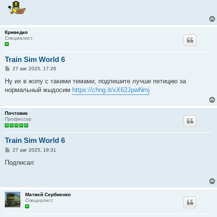
Криведко
Специалист
Train Sim World 6
С
27 авг 2025, 17:26
о
о
Ну их в жопу с такими темами, подпишите лучше петицию за
б
нормальный жыдосим
https://chng.it/xX62JpwNmj
щ
е
н
и
Почтовик
е
Профессор
Train Sim World 6
С
27 авг 2025, 19:31
о
о
Подписал
б
щ
е
н
и
Матвей Сербиенко
е
Специалист