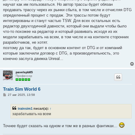
научат как им пользоваться. Но автор трассы будет обязан
продавать трассу через их рынки сбыта, в том числе и отчисляя DTG
определенный процент с продаж. Эти трассы потом будут
интегрированы и станут частью TSW. Для всех остальных есть
редактор двухгодичной давности, который они выдали чтобы было
что-то похожее на редактор и который развивать исходя из их
модели зарабатывать на всем, в том числе и на контенте сторонних
разработчиков, не хотят.
поэтому да так, будет в основном контент от DTG и от компаний
которые заключили договор с DTG, а производительность, это
конечно заслуга движка Unreal...
pavelspb85
Профессор
Train Sim World 6
С
27 авг 2025, 13:58
о
о
б
trainsim1
писал(а):
↑
щ
е
зарабатывать на всем
н
и
е
Точнее будет сказать на одном и том же в разных фантиках...