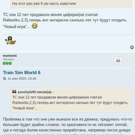
е
На этот раз уже 6-ую часть замутили
н
и
е
ТС они 12 лет продавали меняя циферки(не считая
Railworks,2,3),теперь вот интересно сколько лет тут будут плодить
"Новый игра"...
trainsim1
Эксперт
Train Sim World 6
С
11 июл 2025, 13:18
о
о
б
pavelspb85
писал(а):
↑
щ
е
ТС они 12 лет продавали меняя циферки(не считая
н
Railworks,2,3),теперь вот интересно сколько лет тут будут плодить
и
е
"Новый игра"...
Проблема в том что они уже выжали все из движка, придумать что-то
большее будет крайне сложно. по креативности их обгоняет simrail,
где и погода более качественно проработана, например после дождя