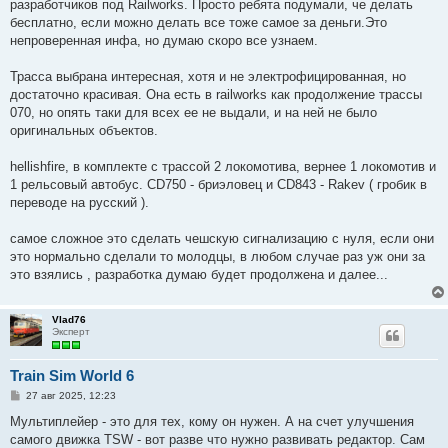
разработчиков под Railworks. Просто ребята подумали, че делать
бесплатно, если можно делать все тоже самое за деньги.Это
непроверенная инфа, но думаю скоро все узнаем.
Трасса выбрана интересная, хотя и не электрофицированная, но
достаточно красивая. Она есть в railworks как продолжение трассы
070, но опять таки для всех ее не выдали, и на ней не было
оригинальных объектов.
hellishfire, в комплекте с трассой 2 локомотива, вернее 1 локомотив и
1 рельсовый автобус. CD750 - бриэловец и CD843 - Rakev ( гробик в
переводе на русский ).
самое сложное это сделать чешскую сигнализацию с нуля, если они
это нормально сделали то молодцы, в любом случае раз уж они за
это взялись , разработка думаю будет продолжена и далее...
Vlad76
Эксперт
Train Sim World 6
С
27 авг 2025, 12:23
о
о
Мультиплейер - это для тех, кому он нужен. А на счет улучшения
б
самого движка TSW - вот разве что нужно развивать редактор. Сам
щ