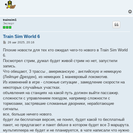
trainsim1
Эксперт
Train Sim World 6
С
26 авг 2025, 20:16
о
о
Плохие новости для тех кто ожидал чего-то нового в Train Sim World
б
6.
щ
е
Посмотрел стрим, думал будет живой стрим но нет, запустили
н
запись.
и
е
Что обещают, 3 трассы , американскую , английскую и немецкую
(Лейпциг-Дрезден), из немецких 1 маневровый локомотив.
Из изменений в игре - сложные ситуации , замедление скорости на
некоторых случайных участках.
объявления на станциях на какой путь должен выйти пассажир.
сложности с управлением поездом, например сложности с
тормозами, застрявшие сломанные дворники, неработающие
сигналы.
все, больше ничего нового.
будет ли бесплатная версия, не понял, будет какой то бесплатный
пакет, но предлагают и пакет deluxe в котором будет все 3 маршрута.
мультиплеера не будет и не планируется, в чате написали что нужно