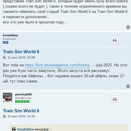
представим Train Sim World 6, который будет иметь кучу всего нового
( скорее всего не будет ), также в течение ограниченного времени вы
сможете обменять свой старый Train Sim World 5 на Train Sim World 6
и перенести дополнения...
все это уже было в прошлом году...
kroshdima
Бывалый
Train Sim World 6
С
11 июл 2025, 05:59
о
о
Вот тебе на
https://live.dovetailgames.com/live/tra
... -july-2025. На этот
б
раз уже 6-ую часть замутили, 26-ого августа всё расскажут.
щ
е
Плодятся как Айфоны... Вот недавно вышел 16-ый айфон, скоро 17-
н
ый, тут тоже самое.
и
е
pavelspb85
Профессор
Train Sim World 6
С
11 июл 2025, 12:30
о
о
б
kroshdima
писал(а):
↑
щ