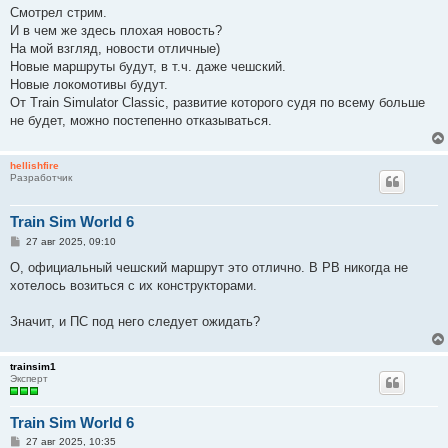
о
Смотрел стрим.
б
И в чем же здесь плохая новость?
щ
е
На мой взгляд, новости отличные)
н
Новые маршруты будут, в т.ч. даже чешский.
и
е
Новые локомотивы будут.
От Train Simulator Classic, развитие которого судя по всему больше
не будет, можно постепенно отказываться.
hellishfire
Разработчик
Train Sim World 6
С
27 авг 2025, 09:10
о
о
О, официальный чешский маршрут это отлично. В РВ никогда не
б
хотелось возиться с их конструкторами.
щ
е
н
Значит, и ПС под него следует ожидать?
и
е
trainsim1
Эксперт
Train Sim World 6
С
27 авг 2025, 10:35