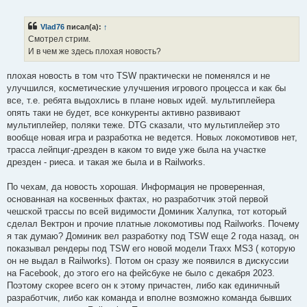
о
о
б
Vlad76
писал(а):
↑
щ
е
Смотрел стрим.
н
И в чем же здесь плохая новость?
и
е
плохая новость в том что TSW практически не поменялся и не
улучшился, косметические улучшения игрового процесса и как бы
все, т.е. ребята выдохлись в плане новых идей. мультиплейера
опять таки не будет, все конкуренты активно развивают
мультиплейер, поляки теже. DTG сказали, что мультиплейер это
вообще новая игра и разработка не ведется. Новых локомотивов нет,
трасса лейпциг-дрезден в каком то виде уже была на участке
дрезден - риеса. и такая же была и в Railworks.
По чехам, да новость хорошая. Информация не проверенная,
основанная на косвенных фактах, но разработчик этой первой
чешской трассы по всей видимости Доминик Халупка, тот который
сделал Вектрон и прочие платные локомотивы под Railworks. Почему
я так думаю? Доминик вел разработку под TSW еще 2 года назад, он
показывал рендеры под TSW его новой модели Traxx MS3 ( которую
он не выдал в Railworks). Потом он сразу же появился в дискуссии
на Facebook, до этого его на фейсбуке не было с декабря 2023.
Поэтому скорее всего он к этому причастен, либо как единичный
разработчик, либо как команда и вполне возможно команда бывших