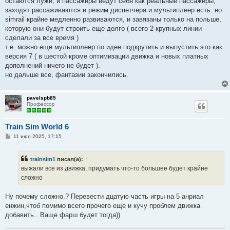
остаются лужи, и пассажиры ведут себя как реальные пассажиры,
заходят рассаживаются и режим диспетчера и мультиплеер есть. но
simrail крайне медленно развиваются, и завязаны только на польше,
которую они будут строить еще долго ( всего 2 крупных линии
сделали за все время )
т.е. можно еще мультиплеер по идее подкрутить и выпустить это как
версия 7 ( в шестой кроме оптимизации движка и новых платных
дополнений ничего не будет ).
но дальше все, фантазии закончились.
pavelspb85
Профессор
Train Sim World 6
С
11 июл 2025, 17:15
о
о
б
trainsim1
писал(а):
↑
щ
е
выжали все из движка, придумать что-то большее будет крайне
н
сложно
и
е
Ну почему сложно.? Перевести дцатую часть игры на 5 анриал
енжин,чтоб помимо всего прочего еще и кучу проблем движка
добавить.. Ваще фарш будет тогда))