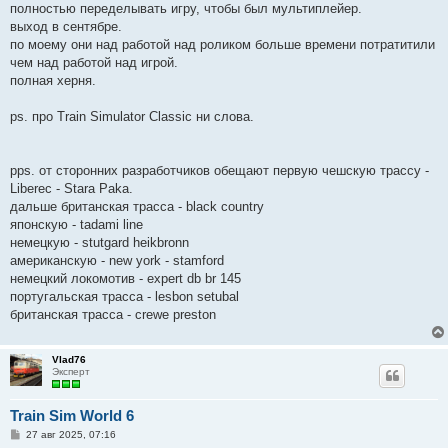
полностью переделывать игру, чтобы был мультиплейер.
выход в сентябре.
по моему они над работой над роликом больше времени потратитили
чем над работой над игрой.
полная херня.
ps. про Train Simulator Classic ни слова.
pps. от сторонних разработчиков обещают первую чешскую трассу -
Liberec - Stara Paka.
дальше британская трасса - black country
японскую - tadami line
немецкую - stutgard heikbronn
американскую - new york - stamford
немецкий локомотив - expert db br 145
португальская трасса - lesbon setubal
британская трасса - crewe preston
Vlad76
Эксперт
Train Sim World 6
С
27 авг 2025, 07:16
о