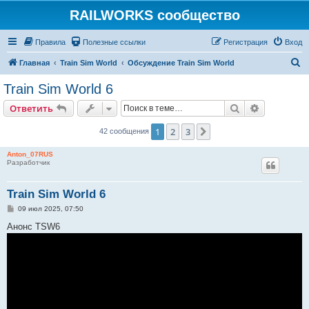
RAILWORKS сообщество
Правила
Полезные ссылки
Регистрация
Вход
П
Главная
Train Sim World
Обсуждение Train Sim World
о
Train Sim World 6
и
Поиск
Расширен
Ответить
с
к
1
2
3
След.
42 сообщения
Anton_07RUS
Разработчик
Train Sim World 6
С
09 июл 2025, 07:50
о
о
Анонс TSW6
б
щ
е
н
и
е