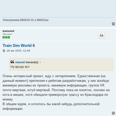
Электроника БК0010-01 и БК0011м.
trainsim1
Эксперт
Train Sim World 6
С
28 авг 2025, 12:48
о
о
б
maxvel
писал(а):
↑
щ
е
Ну вроде вот
н
и
е
Очень интересный проект, жду с нетерпением. Единственная (на
данный момент) притензия к ребятам разработчикам, у них вообще
минимум рекламы их проекта, минимум информации, группа VK
почти мертвая, ютуб мертвый. Поэтому пока не понятно, похоже на
кота в мешке, хотя обещали приморскую трассу из Краснодара по
моему.
В общем ждем, и хотелось бы какой нибудь дополнительной
информации.