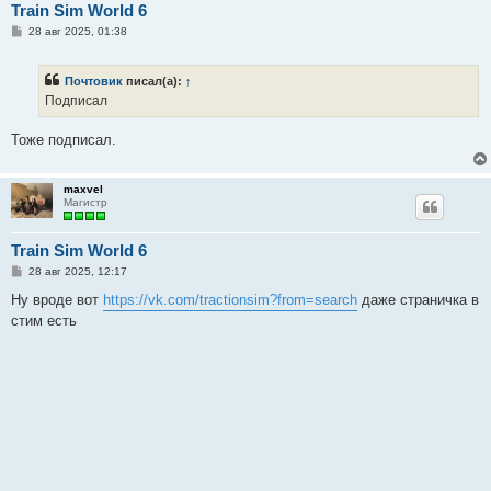
Train Sim World 6
С
28 авг 2025, 01:38
о
о
б
Почтовик
писал(а):
↑
щ
е
Подписал
н
и
е
Тоже подписал.
maxvel
Магистр
Train Sim World 6
С
28 авг 2025, 12:17
о
о
Ну вроде вот
https://vk.com/tractionsim?from=search
даже страничка в
б
стим есть
щ
е
н
и
е