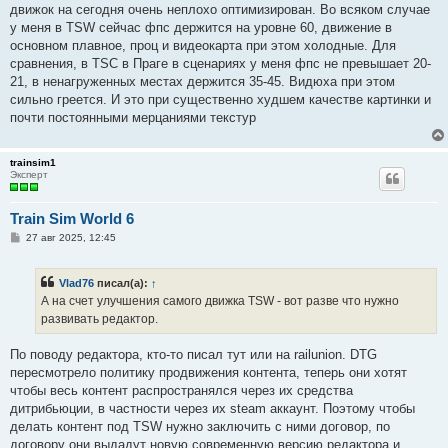
е
движок на сегодня очень неплохо оптимизирован. Во всяком случае
н
у меня в TSW сейчас фпс держится на уровне 60, движение в
и
е
основном плавное, проц и видеокарта при этом холодные. Для
сравнения, в TSC в Праге в сценариях у меня фпс не превышает 20-
21, в ненагруженных местах держится 35-45. Видюха при этом
сильно греется. И это при существенно худшем качестве картинки и
почти постоянными мерцаниями текстур
trainsim1
Эксперт
Train Sim World 6
С
27 авг 2025, 12:45
о
о
б
Vlad76
писал(а):
↑
щ
е
А на счет улучшения самого движка TSW - вот разве что нужно
н
развивать редактор.
и
е
По поводу редактора, кто-то писал тут или на railunion. DTG
пересмотрело политику продвижения контента, теперь они хотят
чтобы весь контент распространялся через их средства
дитрибьюции, в частности через их steam аккаунт. Поэтому чтобы
делать контент под TSW нужно заключить с ними договор, по
договору они выдадут новую современную версию редактора и