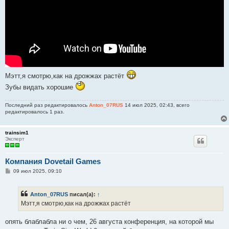
Мэтт,я смотрю,как на дрожжах растёт
Зубы видать хорошие
Последний раз редактировалось
Anton_07RUS
14 июл 2025, 02:43, всего
редактировалось 1 раз.
trainsim1
Эксперт
Компания Dovetail Games
С
09 июл 2025, 09:10
о
о
б
Anton_07RUS
писал(а):
↑
щ
е
Мэтт,я смотрю,как на дрожжах растёт
н
и
е
опять блаблабла ни о чем, 26 августа конференция, на которой мы