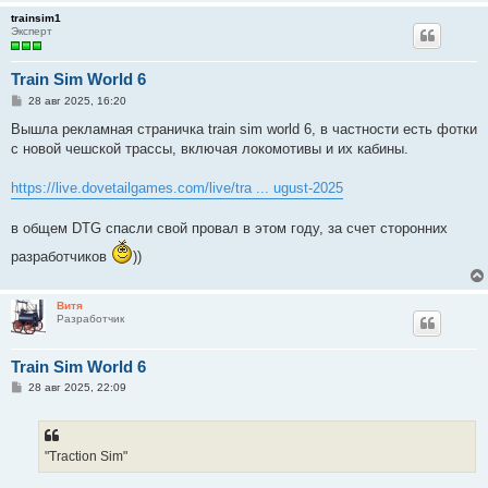
trainsim1
Эксперт
Train Sim World 6
С
28 авг 2025, 16:20
о
о
Вышла рекламная страничка train sim world 6, в частности есть фотки
б
с новой чешской трассы, включая локомотивы и их кабины.
щ
е
н
https://live.dovetailgames.com/live/tra ... ugust-2025
и
е
в общем DTG спасли свой провал в этом году, за счет сторонних
разработчиков
))
Витя
Разработчик
Train Sim World 6
С
28 авг 2025, 22:09
о
о
б
щ
е
"Traction Sim"
н
и