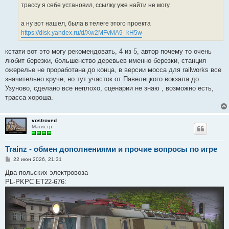
е
трассу я себе установил, ссылку уже найти не могу.
а ну вот нашел, была в телеге этого проекта
https://disk.yandex.ru/d/Xw2MFvMA9_kH5w
кстати вот это могу рекомендовать, 4 из 5, автор почему то очень
любит березки, большенство деревьев именно березки, станция
ожерелье не проработана до конца, в версии мосса для railworks все
значительно круче, но тут участок от Павелецкого вокзала до
Узуново, сделано все неплохо, сценарии не знаю , возможно есть,
трасса хороша.
vostroved
Магистр
Trainz - обмен дополнениями и прочие вопросы по игре
С
22 июн 2026, 21:31
о
о
Два польских электровоза
б
PL-PKPC ET22-676:
щ
е
н
и
е