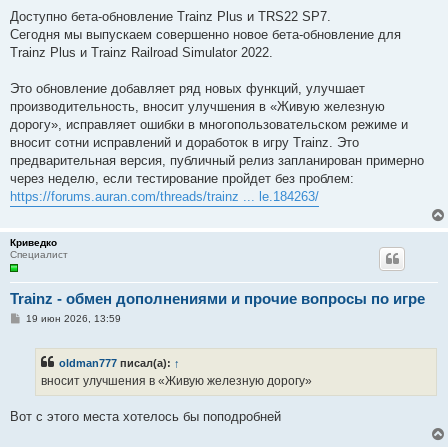
о
о
Доступно бета-обновление Trainz Plus и TRS22 SP7.
б
Сегодня мы выпускаем совершенно новое бета-обновление для
щ
е
Trainz Plus и Trainz Railroad Simulator 2022.
н
и
е
Это обновление добавляет ряд новых функций, улучшает
производительность, вносит улучшения в «Живую железную
дорогу», исправляет ошибки в многопользовательском режиме и
вносит сотни исправлений и доработок в игру Trainz. Это
предварительная версия, публичный релиз запланирован примерно
через неделю, если тестирование пройдет без проблем:
https://forums.auran.com/threads/trainz ... le.184263/
Криведко
Специалист
Trainz - обмен дополнениями и прочие вопросы по игре
С
19 июн 2026, 13:59
о
о
б
oldman777
писал(а):
↑
щ
е
вносит улучшения в «Живую железную дорогу»
н
и
е
Вот с этого места хотелось бы поподробней