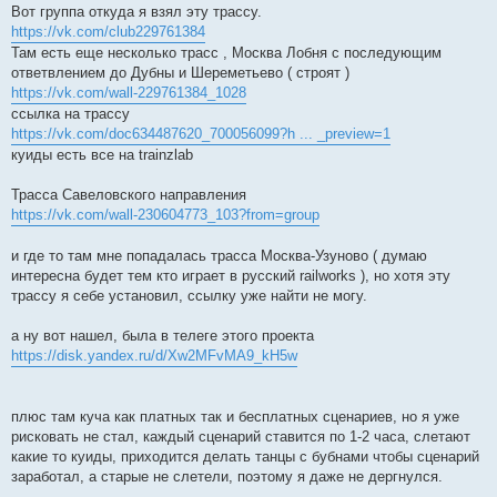
о
Вот группа откуда я взял эту трассу.
б
https://vk.com/club229761384
щ
е
Там есть еще несколько трасс , Москва Лобня с последующим
н
ответвлением до Дубны и Шереметьево ( строят )
и
е
https://vk.com/wall-229761384_1028
ссылка на трассу
https://vk.com/doc634487620_700056099?h ... _preview=1
куиды есть все на trainzlab
Трасса Савеловского направления
https://vk.com/wall-230604773_103?from=group
и где то там мне попадалась трасса Москва-Узуново ( думаю
интересна будет тем кто играет в русский railworks ), но хотя эту
трассу я себе установил, ссылку уже найти не могу.
а ну вот нашел, была в телеге этого проекта
https://disk.yandex.ru/d/Xw2MFvMA9_kH5w
плюс там куча как платных так и бесплатных сценариев, но я уже
рисковать не стал, каждый сценарий ставится по 1-2 часа, слетают
какие то куиды, приходится делать танцы с бубнами чтобы сценарий
заработал, а старые не слетели, поэтому я даже не дергнулся.