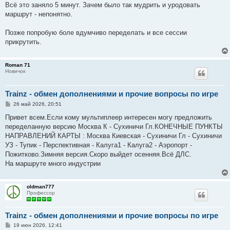
Всё это заняло 5 минут. Зачем было так мудрить и уродовать
маршрут - непонятно.
Позже попробую боле вдумчиво переделать и все сессии
прикрутить.
Roman 71
Новичок
Trainz - обмен дополнениями и прочие вопросы по игре
С
26 май 2026, 20:51
о
о
Привет всем.Если кому мультиплеер интересен могу предложить
б
переделанную версию Москва К - Сухиничи Гл.КОНЕЧНЫЕ ПУНКТЫ
щ
е
НАПРАВЛЕНИЙ КАРТЫ : Москва Киевская - Сухиничи Гл - Сухиничи
н
УЗ - Тупик - Перспективная - Калуга1 - Калуга2 - Аэропорт -
и
е
Пожитково.Зимняя версия.Скоро выйдет осенняя.Всё ДЛС.
На маршруте много индустрии
oldman777
Профессор
Trainz - обмен дополнениями и прочие вопросы по игре
С
19 июн 2026, 12:41