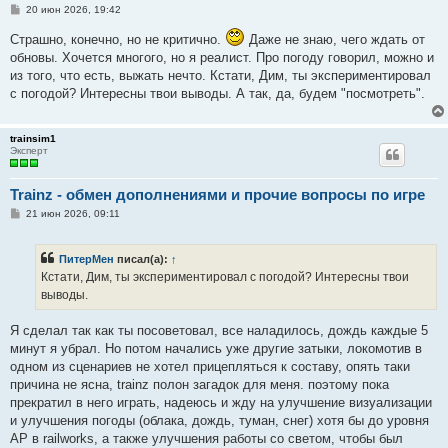
С
20 июн 2026, 19:42
о
о
Страшно, конечно, но не критично.
Даже не знаю, чего ждать от
б
обновы. Хочется многого, но я реалист. Про погоду говорил, можно и
щ
е
из того, что есть, выжать нечто. Кстати, Дим, ты экспериментировал
н
с погодой? Интересны твои выводы. А так, да, будем "посмотреть".
и
е
trainsim1
Эксперт
Trainz - обмен дополнениями и прочие вопросы по игре
С
21 июн 2026, 09:11
о
о
б
ПитерМен
писал(а):
↑
щ
е
Кстати, Дим, ты экспериментировал с погодой? Интересны твои
н
выводы.
и
е
Я сделал так как ты посоветовал, все наладилось, дождь каждые 5
минут я убрал. Но потом начались уже другие затыки, локомотив в
одном из сценариев не хотел прицепляться к составу, опять таки
причина не ясна, trainz полон загадок для меня. поэтому пока
прекратил в него играть, надеюсь и жду на улучшение визуализации
и улучшения погоды (облака, дождь, туман, снег) хотя бы до уровня
AP в railworks, а также улучшения работы со светом, чтобы был