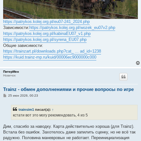
https://patrykos.kolej.org.pl/eu07-241_2024.php
Зависимости:
https://patrykos.kolej.org.pl/wozek_eu07v2.php
https://patrykos.kolej.org.pl/kabinaEU07_v1.php
https://patrykos.kolej.org.pl/syrena_EU07.php
Общие зависимости:
https://trainzart.pl/downloads.php?cat_ ... ad_id=1238
https://kuid.trainz-mp.ru/kuid/00006ec9000000c000
ПитерМен
Новичок
Trainz - обмен дополнениями и прочие вопросы по игре
С
25 июн 2026, 00:23
о
о
б
trainsim1
писал(а):
↑
щ
е
кстати вот это могу рекомендовать, 4 из 5
н
и
е
Дим, спасибо за наводку. Карта действительно хороша (для Trainz).
Встала без ошибок. Захотелось даже запилить сценку, но не всё так
радужно. Половина маневровых не работает. Переинициализация