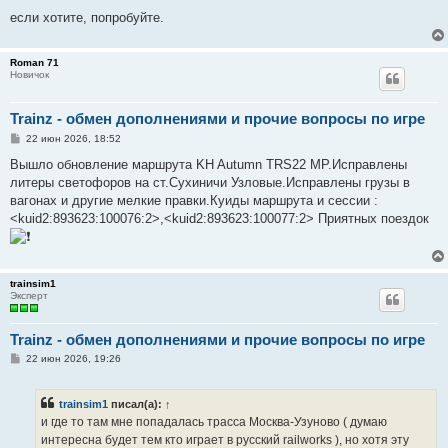
если хотите, попробуйте.
Roman 71
Новичок
Trainz - обмен дополнениями и прочие вопросы по игре
С
22 июн 2026, 18:52
о
о
Вышло обновление маршрута KH Autumn TRS22 MP.Исправлены
б
литеры светофоров на ст.Сухиничи Узловые.Исправлены грузы в
щ
е
вагонах и другие мелкие правки.Куиды маршрута и сессии :
н
<kuid2:893623:100076:2>,<kuid2:893623:100077:2> Приятных поездок
и
е
trainsim1
Эксперт
Trainz - обмен дополнениями и прочие вопросы по игре
С
22 июн 2026, 19:26
о
о
б
trainsim1
писал(а):
↑
щ
е
и где то там мне попадалась трасса Москва-Узуново ( думаю
н
интересна будет тем кто играет в русский railworks ), но хотя эту
и