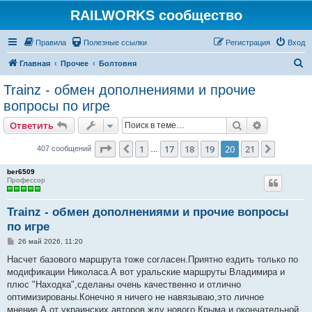
RAILWORKS сообщество
Правила
Полезные ссылки
Регистрация
Вход
П
Главная
Прочее
Болтовня
о
Trainz - обмен дополнениями и прочие
и
вопросы по игре
с
Поиск
Расширен
Ответить
к
Страница
20
из
21
1
17
18
19
20
21
Пред.
След.
407 сообщений
…
ber6509
Профессор
Trainz - обмен дополнениями и прочие вопросы
по игре
С
26 май 2026, 11:20
о
о
Насчет базового маршрута тоже согласен.Приятно ездить только по
б
модификации Николаса.А вот уральские маршруты Владимира и
щ
е
плюс "Находка",сделаны очень качественно и отлично
н
оптимизированы.Конечно я ничего не навязываю,это личное
и
е
мнение.А от украинских авторов жду нового Крыма и окончательной