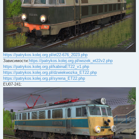
https://patrykos.kolej.org.pl/et22-676_2023.php
Зависимости:
https://patrykos.kolej.org.pl/wozek_et22v2.php
https://patrykos.kolej.org.pl/kabinaET22_v1.php
https://patrykos.kolej.org.pl/dzwiekwozka_ET22.php
https://patrykos.kolej.org.pl/syrena_ET22.php
EU07-241: