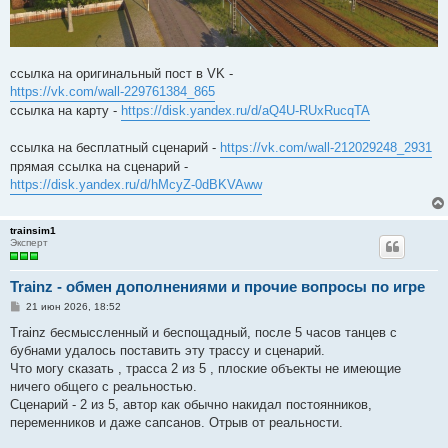
ссылка на оригинальный пост в VK -
https://vk.com/wall-229761384_865
ссылка на карту -
https://disk.yandex.ru/d/aQ4U-RUxRucqTA
ссылка на бесплатный сценарий -
https://vk.com/wall-212029248_2931
прямая ссылка на сценарий -
https://disk.yandex.ru/d/hMcyZ-0dBKVAww
trainsim1
Эксперт
Trainz - обмен дополнениями и прочие вопросы по игре
С
21 июн 2026, 18:52
о
о
Trainz бесмыссленный и беспощадный, после 5 часов танцев с
б
бубнами удалось поставить эту трассу и сценарий.
щ
е
Что могу сказать , трасса 2 из 5 , плоские объекты не имеющие
н
ничего общего с реальностью.
и
е
Сценарий - 2 из 5, автор как обычно накидал постоянников,
переменников и даже сапсанов. Отрыв от реальности.