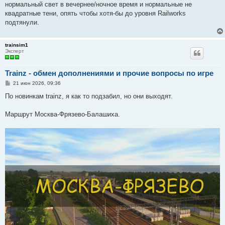
нормальный свет в вечернее/ночное время и нормальные не
квадратные тени, опять чтобы хотя-бы до уровня Railworks
подтянули.
trainsim1
Эксперт
Trainz - обмен дополнениями и прочие вопросы по игре
С
21 июн 2026, 09:36
о
о
По новинкам trainz, я как то подзабил, но они выходят.
б
щ
е
Маршрут Москва-Фрязево-Балашиха.
н
и
е