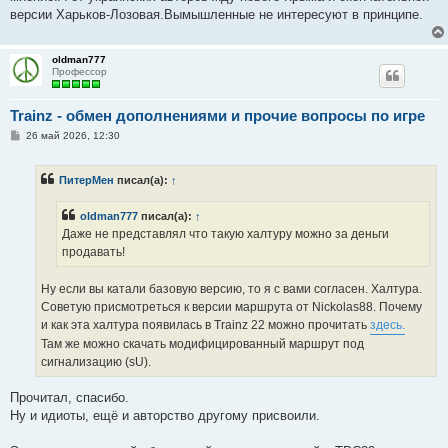
версии Харьков-Лозовая.Вымышленные не интересуют в принципе.
oldman777
Профессор
Trainz - обмен дополнениями и прочие вопросы по игре
С
26 май 2026, 12:30
о
о
б
ПитерМен
писал(а):
↑
щ
е
н
oldman777
писал(а):
↑
и
е
Даже не представлял что такую халтуру можно за деньги
продавать!
Ну если вы катали базовую версию, то я с вами согласен. Халтура.
Советую присмотреться к версии маршрута от Nickolas88. Почему
и как эта халтура появилась в Trainz 22 можно прочитать
здесь.
Там же можно скачать модифицированный маршрут под
сигнализацию (sU).
Прочитал, спасибо.
Ну и идиоты, ещё и авторство другому присвоили.