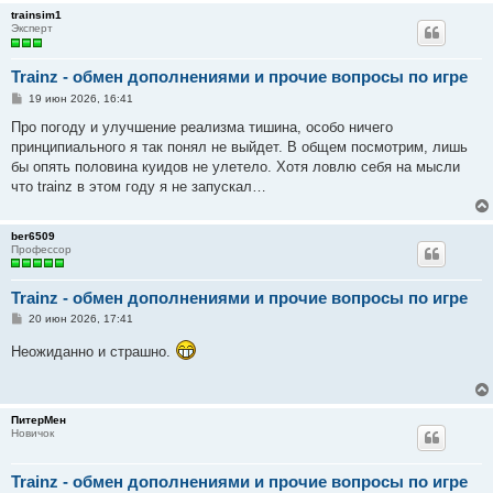
trainsim1
Эксперт
Trainz - обмен дополнениями и прочие вопросы по игре
С
19 июн 2026, 16:41
о
о
Про погоду и улучшение реализма тишина, особо ничего
б
принципиального я так понял не выйдет. В общем посмотрим, лишь
щ
е
бы опять половина куидов не улетело. Хотя ловлю себя на мысли
н
что trainz в этом году я не запускал…
и
е
ber6509
Профессор
Trainz - обмен дополнениями и прочие вопросы по игре
С
20 июн 2026, 17:41
о
о
Неожиданно и страшно.
б
щ
е
н
и
ПитерМен
е
Новичок
Trainz - обмен дополнениями и прочие вопросы по игре