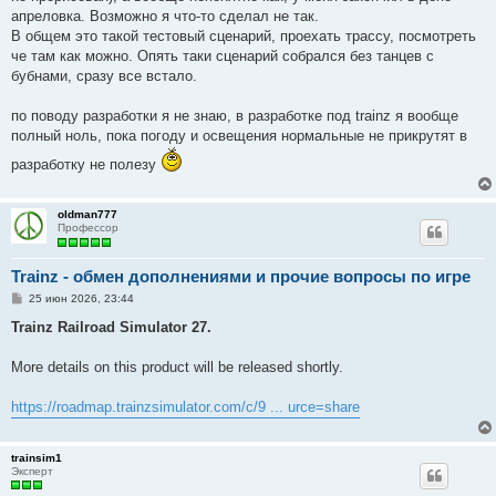
апреловка. Возможно я что-то сделал не так.
В общем это такой тестовый сценарий, проехать трассу, посмотреть
че там как можно. Опять таки сценарий собрался без танцев с
бубнами, сразу все встало.
по поводу разработки я не знаю, в разработке под trainz я вообще
полный ноль, пока погоду и освещения нормальные не прикрутят в
разработку не полезу
oldman777
Профессор
Trainz - обмен дополнениями и прочие вопросы по игре
С
25 июн 2026, 23:44
о
о
Trainz Railroad Simulator 27.
б
щ
е
More details on this product will be released shortly.
н
и
е
https://roadmap.trainzsimulator.com/c/9 ... urce=share
trainsim1
Эксперт