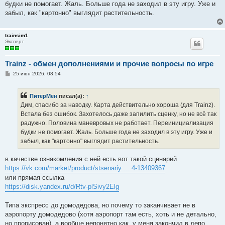
будки не помогает. Жаль. Больше года не заходил в эту игру. Уже и
забыл, как "картонно" выглядит растительность.
trainsim1
Эксперт
Trainz - обмен дополнениями и прочие вопросы по игре
С
25 июн 2026, 08:54
о
о
б
ПитерМен
писал(а):
↑
щ
е
Дим, спасибо за наводку. Карта действительно хороша (для Trainz).
н
Встала без ошибок. Захотелось даже запилить сценку, но не всё так
и
е
радужно. Половина маневровых не работает. Переинициализация
будки не помогает. Жаль. Больше года не заходил в эту игру. Уже и
забыл, как "картонно" выглядит растительность.
в качестве ознакомления с ней есть вот такой сценарий
https://vk.com/market/product/stsenariy ... 4-13409367
или прямая ссылка
https://disk.yandex.ru/d/Rtv-plSivy2Elg
Типа экспресс до домодедова, но почему то заканчивает не в
аэропорту домодедово (хотя аэропорт там есть, хоть и не детально,
но прорисован), а вообще непонятно как, у меня закончил в депо