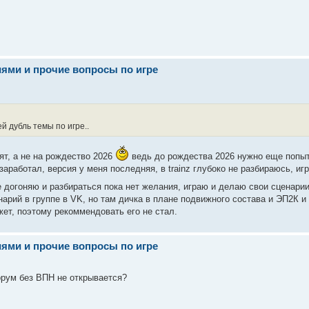
иями и прочие вопросы по игре
й дубль темы по игре..
ят, а не на рождество 2026
ведь до рождества 2026 нужно еще попыт
аработал, версия у меня последняя, в trainz глубоко не разбираюсь, игр
 догоняю и разбираться пока нет желания, играю и делаю свои сценарии п
арий в группе в VK, но там дичка в плане подвижного состава и ЭП2К и 
ет, поэтому рекоммендовать его не стал.
иями и прочие вопросы по игре
орум без ВПН не открывается?