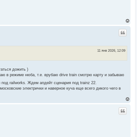
В
е
р
н
у
т
ь
с
11 янв 2026, 12:09
я
к
н
а
аться дожить )
ч
аю в режиме нюба, т.е. врубаю drive train смотрю карту и забываю
а
л
од railworks. Ждем апдейт сценария под trainz 22.
у
московские электрички и наверное куча еще всего дикого чего в
В
е
р
н
у
т
ь
с
я