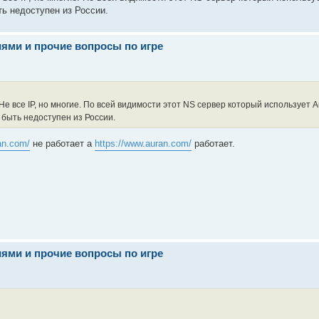
ть недоступен из России.
иями и прочие вопросы по игре
Не все IP, но многие. По всей видимости этот NS сервер который использует A
 быть недоступен из России.
an.com/
не работает а
https://www.auran.com/
работает.
иями и прочие вопросы по игре