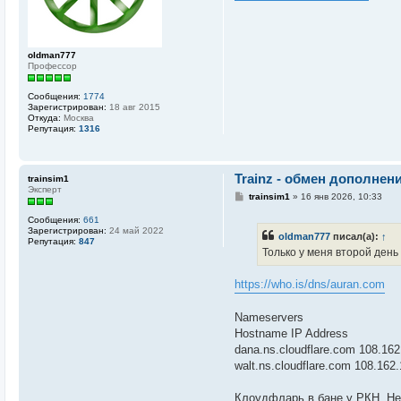
и
е
oldman777
Профессор
Сообщения:
1774
Зарегистрирован:
18 авг 2015
Откуда:
Москва
Репутация:
1316
Trainz - обмен дополнен
trainsim1
Эксперт
С
trainsim1
»
16 янв 2026, 10:33
о
о
Сообщения:
661
б
Зарегистрирован:
24 май 2022
oldman777
писал(а):
↑
щ
Репутация:
847
е
Только у меня второй ден
н
и
е
https://who.is/dns/auran.com
Nameservers
Hostname IP Address
dana.ns.cloudflare.com 108.162
walt.ns.cloudflare.com 108.162
Клоудфларь в бане у РКН. Не 