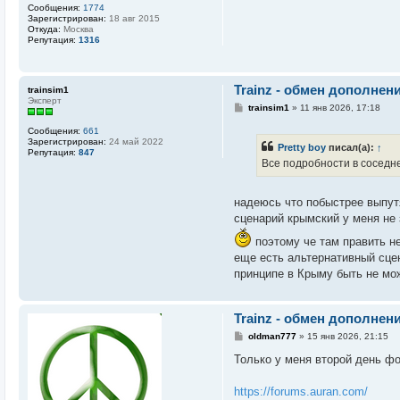
Сообщения:
1774
Зарегистрирован:
18 авг 2015
Откуда:
Москва
Репутация:
1316
Trainz - обмен дополнен
trainsim1
Эксперт
С
trainsim1
»
11 янв 2026, 17:18
о
о
Сообщения:
661
б
Зарегистрирован:
24 май 2022
Pretty boy
писал(а):
↑
щ
Репутация:
847
е
Все подробности в соседне
н
и
е
надеюсь что побыстрее выпут
сценарий крымский у меня не з
поэтому че там править не
еще есть альтернативный сцен
принципе в Крыму быть не мож
Trainz - обмен дополнен
С
oldman777
»
15 янв 2026, 21:15
о
о
Только у меня второй день ф
б
щ
е
https://forums.auran.com/
н