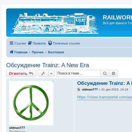
RAILWORK
Всё для фаната Trai
Ссылки
Правила
Полезные ссылки
Главная
Прочее
Болтовня
Обсуждение Trainz: A New Era
Поиск
Расшир
Ответить
Обсуждение Trainz: A
С
oldman777
»
21 дек 2023, 14:19
о
о
https://store.trainzportal.com/pag
б
щ
е
н
и
е
oldman777
Профессор