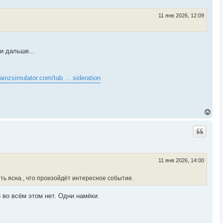
т
ь
с
11 янв 2026, 12:09
я
к
н
а
ч
и дальше...
а
л
у
ainzsimulator.com/tab ... sideration
В
е
р
н
у
т
ь
с
11 янв 2026, 14:00
я
к
ть ясна., что произойдёт интересное событие.
н
а
ч
 во всём этом нет. Одни намёки.
а
л
у