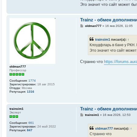
Это значит что сайт может бы
Trainz - обмен дополнен
С
oldman777
»
16 янв 2026, 11:05
о
о
б
trainsim1
писал(а):
↑
щ
е
Клоудфларь в бане у РКН. 
н
Это значит что сайт может
и
е
Странно что
https://forums.aur
oldman777
Профессор
Сообщения:
1774
Зарегистрирован:
18 авг 2015
Откуда:
Москва
Репутация:
1316
Trainz - обмен дополнен
trainsim1
Эксперт
С
trainsim1
»
16 янв 2026, 12:53
о
о
Сообщения:
661
б
Зарегистрирован:
24 май 2022
oldman777
писал(а):
↑
щ
Репутация:
847
е
Странно что
н