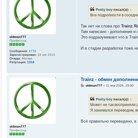
о
б
Pretty boy
писал(а):
↑
щ
е
Все подробности в соседне
н
и
е
Так нет ни слова про
Trainz R
Там написано - дополнения и 
Это подразумевает что в Train
oldman777
Профессор
И в стадии разработки тоже н
Сообщения:
1774
Зарегистрирован:
18 авг 2015
Откуда:
Москва
Репутация:
1316
Trainz - обмен дополнен
С
oldman777
»
11 янв 2026, 15:00
о
о
б
Pretty boy
писал(а):
↑
щ
е
Может не так восприняли
н
Я занимался переводом, во
и
е
Всё правильно переведено, в 
oldman777
Профессор