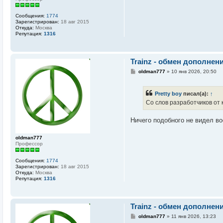
Сообщения:
1774
Зарегистрирован:
18 авг 2015
Откуда:
Москва
Репутация:
1316
Trainz - обмен дополнен
С
oldman777
»
10 янв 2026, 20:50
о
о
б
Pretty boy
писал(а):
↑
щ
е
Со слов разработчиков от 
н
и
е
Ничего подобного не видел во
oldman777
Профессор
Сообщения:
1774
Зарегистрирован:
18 авг 2015
Откуда:
Москва
Репутация:
1316
Trainz - обмен дополнен
С
oldman777
»
11 янв 2026, 13:23
о