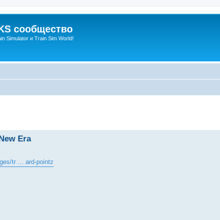
S сообщество
n Simulator и Train Sim World!
енный поиск
 New Era
es/tr ... ard-pointz