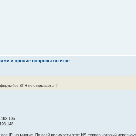
иями и прочие вопросы по игре
ь форум без ВПН не открывается?
.192.105
.193.148
все IP, но многие. По всей видимости этот NS сервер который используе