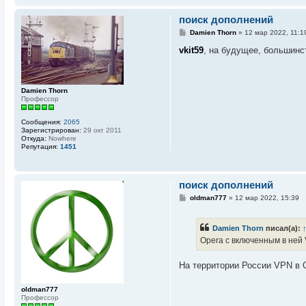
о
в
поиск дополнений
а
С
т
Damien Thorn
»
12 мар 2022, 11:1
о
е
о
л
vkit59
, на будущее, большинс
б
я
щ
X
е
E
н
P
и
M
Damien Thorn
е
E
Профессор
T
K
Сообщения:
2065
O
Зарегистрирован:
29 окт 2011
B
Откуда:
Nowhere
Репутация:
1451
поиск дополнений
С
oldman777
»
12 мар 2022, 15:39
о
о
б
Damien Thorn
писал(а):
щ
е
Opera с включенным в ней
н
и
е
На территории России VPN в O
oldman777
Профессор