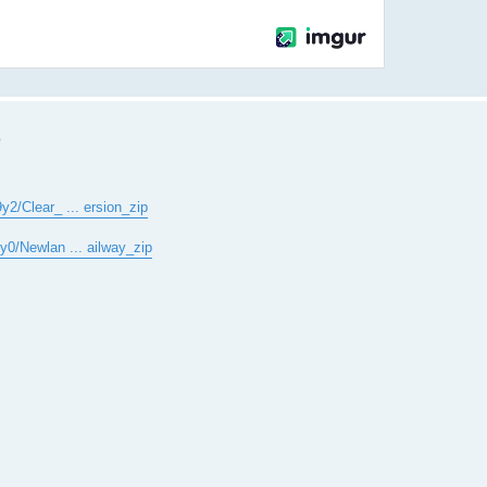
0
2/Clear_ ... ersion_zip
y0/Newlan ... ailway_zip