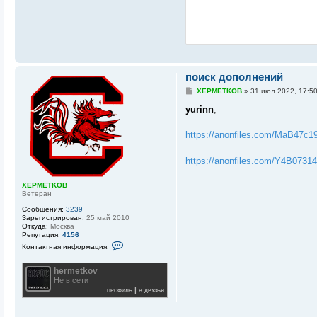
поиск дополнений
С
XEPMETKOB
»
31 июл 2022, 17:5
о
о
yurinn
,
б
щ
е
https://anonfiles.com/MaB47c19y
н
и
е
https://anonfiles.com/Y4B07314
XEPMETKOB
Ветеран
Сообщения:
3239
Зарегистрирован:
25 май 2010
Откуда:
Москва
Репутация:
4156
К
Контактная информация:
о
н
т
hermetkov
а
Не в сети
к
профиль
|
в друзья
т
н
а