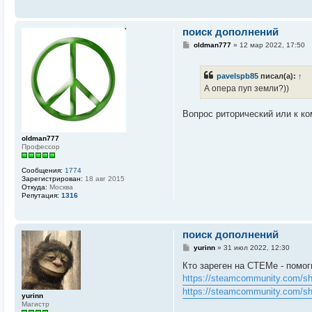
а
я
и
поиск дополнений
н
ф
С
oldman777
»
12 мар 2022, 17:50
о
о
р
о
м
б
а
pavelspb85
писал(а):
↑
щ
ц
е
А опера пуп земли?))
и
н
я
и
п
е
Вопрос риторический или к ко
о
л
ь
oldman777
з
Профессор
о
в
а
Сообщения:
1774
т
Зарегистрирован:
18 авг 2015
е
Откуда:
Москва
л
Репутация:
1316
я
p
a
v
e
поиск дополнений
l
С
s
yurinn
»
31 июл 2022, 12:30
о
p
о
b
Кто зареген на СТЕМе - помоги
б
8
https://steamcommunity.com/shar
щ
5
е
https://steamcommunity.com/shar
yurinn
н
Магистр
и