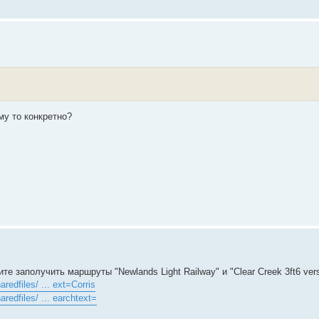
му то конкретно?
те заполучить маршруты "Newlands Light Railway" и "Clear Creek 3ft6 vers
edfiles/ ... ext=Corris
edfiles/ ... earchtext=