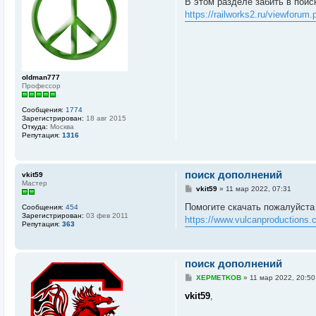
В этом разделе забить в поис
б
https://railworks2.ru/viewforum
щ
е
н
и
е
oldman777
Профессор
Сообщения:
1774
Зарегистрирован:
18 авг 2015
Откуда:
Москва
Репутация:
1316
поиск дополнений
vkit59
Мастер
С
vkit59
»
11 мар 2022, 07:31
о
о
Помогите скачать пожалуйста 
Сообщения:
454
б
Зарегистрирован:
03 фев 2011
https://www.vulcanproductions.
щ
Репутация:
363
е
н
и
е
поиск дополнений
С
XEPMETKOB
»
11 мар 2022, 20:50
о
о
vkit59
,
б
щ