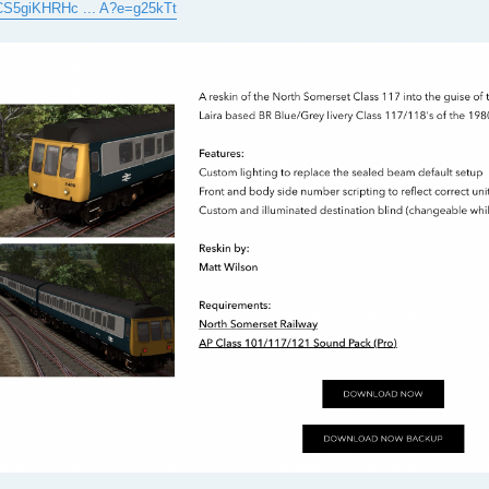
ICS5giKHRHc ... A?e=g25kTt