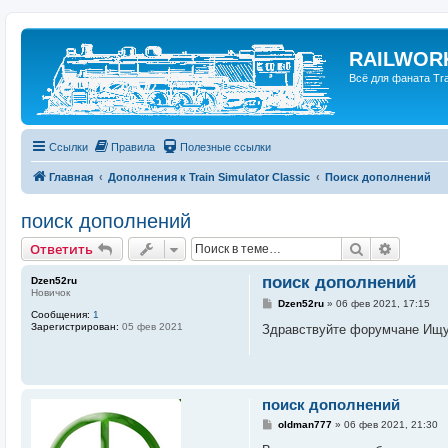
RAILWORK
Всё для фаната Trai
Ссылки
Правила
Полезные ссылки
Главная
Дополнения к Train Simulator Classic
Поиск дополнений
поиск дополнений
Поиск
Расшир
Ответить
поиск дополнений
Dzen52ru
Новичок
С
Dzen52ru
»
06 фев 2021, 17:15
Сообщения:
1
о
Зарегистрирован:
05 фев 2021
о
Здравствуйте форумчане Ищу 
б
щ
е
н
и
е
поиск дополнений
С
oldman777
»
06 фев 2021, 21:30
о
о