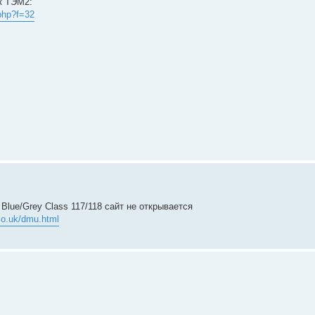
к ТЭМ2:
.php?f=32
Blue/Grey Class 117/118 сайт не открывается
co.uk/dmu.html