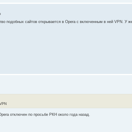
9
тво подобных сайтов открывается в Opera с включенным в ней VPN. У ж
↑
 VPN
pera отключен по просьбе РКН около года назад.