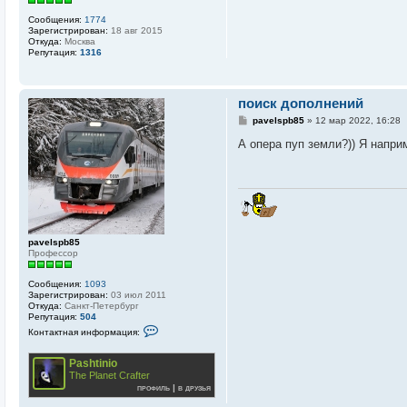
Сообщения:
1774
Зарегистрирован:
18 авг 2015
Откуда:
Москва
Репутация:
1316
поиск дополнений
С
pavelspb85
»
12 мар 2022, 16:28
о
о
А опера пуп земли?)) Я напри
б
щ
е
н
и
е
pavelspb85
Профессор
Сообщения:
1093
Зарегистрирован:
03 июл 2011
Откуда:
Санкт-Петербург
Репутация:
504
К
Контактная информация:
о
н
т
Pashtinio
а
The Planet Crafter
к
профиль
|
в друзья
т
н