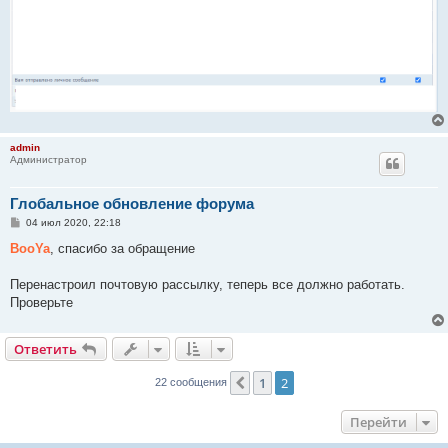
admin
Администратор
Глобальное обновление форума
С
04 июл 2020, 22:18
о
о
BooYa
, спасибо за обращение
б
щ
е
Перенастроил почтовую рассылку, теперь все должно работать.
н
Проверьте
и
е
Ответить
1
2
Пред.
22 сообщения
Перейти