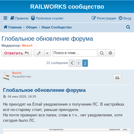
RAILWORKS сообщество
Правила
Полезные ссылки
Регистрация
Вход
П
Главная
Общее
Наше Сообщество
о
Глобальное обновление форума
и
Модератор:
Moss®
с
Поиск
Расширен
Ответить
к
1
2
Пред.
22 сообщения
BooYa
Разработчик
Глобальное обновление форума
С
04 июл 2020, 19:35
о
о
Не приходят на Email уведомления о получении ЛС. В настройках
б
всё по-старому стоит, раньше приходили.
щ
е
На почте проверил все папки, спам в т.ч., нет уведомления, хотя
н
сегодня было ЛС.
и
е