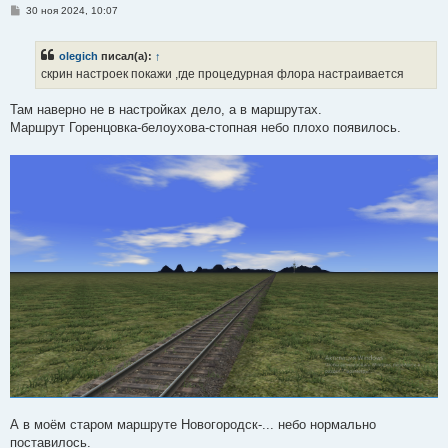
С
30 ноя 2024, 10:07
о
о
б
olegich
писал(а):
↑
щ
е
скрин настроек покажи ,где процедурная флора настраивается
н
и
е
Там наверно не в настройках дело, а в маршрутах.
Маршрут Горенцовка-белоухова-стопная небо плохо появилось.
А в моём старом маршруте Новогородск-... небо нормально
поставилось.