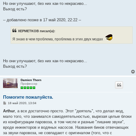
Но они улучшают, без них как-то некрасиво...
Выход есть?
-- добавлено позже в 17 май 2020, 22:22 --
XEPMETKOB писал(а):
Я знаю в чем проблема, проблема в этих двух модах
Но они улучшают, без них как-то некрасиво...
Выход есть?
Damien Thorn
Профессор
Помогите пожалуйста.
С
18 май 2020, 13:04
о
о
Arthur
, а все достаточно просто. Этот "деятель", что делал мод,
б
мало того, что занимался самодеятельностью, вырезая целые блоки
щ
е
из конфигурации паровоза, в том числе и разные "лишние звуки",
н
вроде инжекторов и водяных насосов. Названия бинов отвечающих
и
е
за звуки паровоза, не совпадают с оригиналом (того, что с