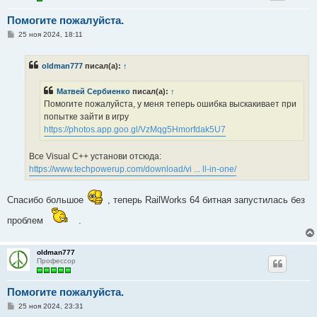
Помогите пожалуйста.
С
25 ноя 2024, 18:11
о
о
б
oldman777
писал(а):
↑
щ
е
н
Матвей Сербиенко
писал(а):
↑
и
е
Помогите пожалуйста, у меня теперь ошибка выскакивает при
попытке зайти в игру
https://photos.app.goo.gl/VzMqg5Hmorfdak5U7
Все Visual C++ установи отсюда:
https://www.techpowerup.com/download/vi ... ll-in-one/
Спасибо большое
, теперь RailWorks 64 битная запустилась без
проблем
.
oldman777
Профессор
Помогите пожалуйста.
С
25 ноя 2024, 23:31
о