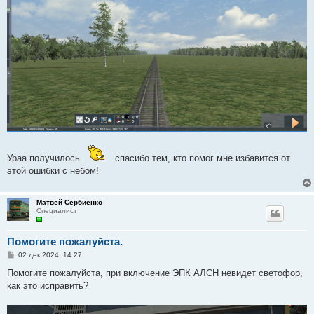
и
е
Ураа получилось
спасибо тем, кто помог мне избавится от
этой ошибки с небом!
Матвей Сербиенко
Специалист
Помогите пожалуйста.
С
02 дек 2024, 14:27
о
о
Помогите пожалуйста, при включение ЭПК АЛСН невидет светофор,
б
как это исправить?
щ
е
н
и