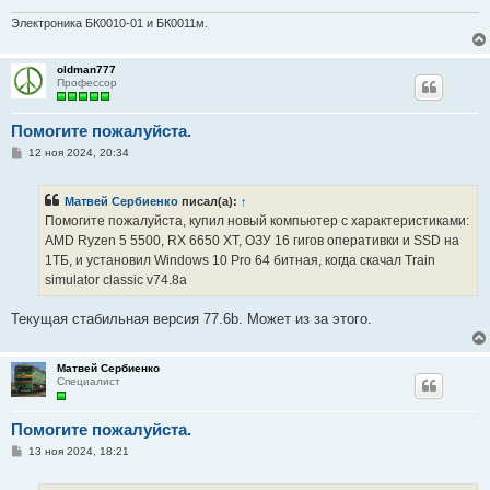
Электроника БК0010-01 и БК0011м.
oldman777
Профессор
Помогите пожалуйста.
С
12 ноя 2024, 20:34
о
о
б
Матвей Сербиенко
писал(а):
↑
щ
е
Помогите пожалуйста, купил новый компьютер с характеристиками:
н
AMD Ryzen 5 5500, RX 6650 XT, ОЗУ 16 гигов оперативки и SSD на
и
е
1ТБ, и установил Windows 10 Pro 64 битная, когда скачал Train
simulator classic v74.8a
Текущая стабильная версия 77.6b. Может из за этого.
Матвей Сербиенко
Специалист
Помогите пожалуйста.
С
13 ноя 2024, 18:21
о
о
б