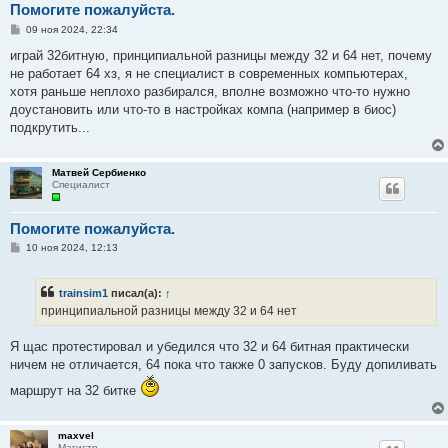
Помогите пожалуйста.
С
09 ноя 2024, 22:34
о
о
играй 32битную, принципиальной разницы между 32 и 64 нет, почему
б
не работает 64 хз, я не специалист в современных компьютерах,
щ
е
хотя раньше неплохо разбирался, вполне возможно что-то нужно
н
доустановить или что-то в настройках компа (например в биос)
и
е
подкрутить...
Матвей Сербиенко
Специалист
Помогите пожалуйста.
С
10 ноя 2024, 12:13
о
о
б
trainsim1
писал(а):
↑
щ
е
принципиальной разницы между 32 и 64 нет
н
и
е
Я щас протестировал и убедился что 32 и 64 битная практически
ничем не отличается, 64 пока что также 0 запусков. Буду допиливать
маршрут на 32 битке
maxvel
Магистр