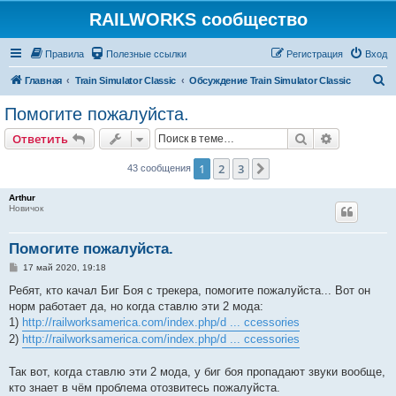
RAILWORKS сообщество
Правила
Полезные ссылки
Регистрация
Вход
П
Главная
Train Simulator Classic
Обсуждение Train Simulator Classic
о
Помогите пожалуйста.
и
Поиск
Расширен
Ответить
с
к
1
2
3
След.
43 сообщения
Arthur
Новичок
Помогите пожалуйста.
С
17 май 2020, 19:18
о
о
Ребят, кто качал Биг Боя с трекера, помогите пожалуйста... Вот он
б
норм работает да, но когда ставлю эти 2 мода:
щ
е
1)
http://railworksamerica.com/index.php/d ... ccessories
н
2)
http://railworksamerica.com/index.php/d ... ccessories
и
е
Так вот, когда ставлю эти 2 мода, у биг боя пропадают звуки вообще,
кто знает в чём проблема отозвитесь пожалуйста.