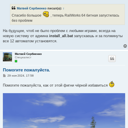
о
б
Матвей Сербиенко
писал(а):
↑
щ
е
Спасибо большое
, теперь RailWorks 64 битная запустилась
н
и
без проблем
е
На будущее, чтоб не было проблем с любыми играми, всегда на
новую систему от админа
install_all.bat
запускаешь и за полминуты
все 12 автоматом установятся.
Матвей Сербиенко
Специалист
Помогите пожалуйста.
С
29 ноя 2024, 17:58
о
о
Помогите пожалуйста, как от этой фигни чёрной избавиться
б
щ
е
н
и
е