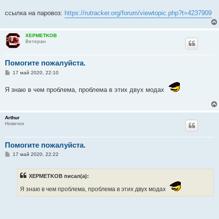
ссылка на паровоз:
https://rutracker.org/forum/viewtopic.php?t=4237909
XEPMETKOB
Ветеран
Помогите пожалуйста.
С
17 май 2020, 22:10
о
о
Я знаю в чем проблема, проблема в этих двух модах
б
щ
е
н
и
Arthur
е
Новичок
Помогите пожалуйста.
С
17 май 2020, 22:22
о
о
б
XEPMETKOB писал(а):
щ
е
Я знаю в чем проблема, проблема в этих двух модах
н
и
е