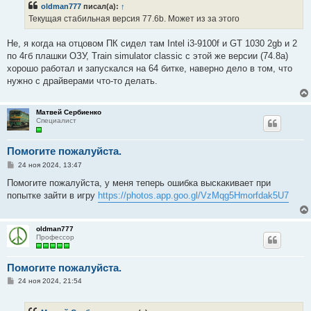
oldman777
писал(а):
↑
щ
е
Текущая стабильная версия 77.6b. Может из за этого
н
и
е
Не, я когда на отцовом ПК сидел там Intel i3-9100f и GT 1030 2gb и 2
по 4гб плашки ОЗУ, Train simulator classic с этой же версии (74.8а)
хорошо работал и запускался на 64 битке, наверно дело в том, что
нужно с драйверами что-то делать.
Матвей Сербиенко
Специалист
Помогите пожалуйста.
С
24 ноя 2024, 13:47
о
о
Помогите пожалуйста, у меня теперь ошибка выскакивает при
б
попытке зайти в игру
https://photos.app.goo.gl/VzMqg5Hmorfdak5U7
щ
е
н
и
oldman777
е
Профессор
Помогите пожалуйста.
С
24 ноя 2024, 21:54
о
о
б