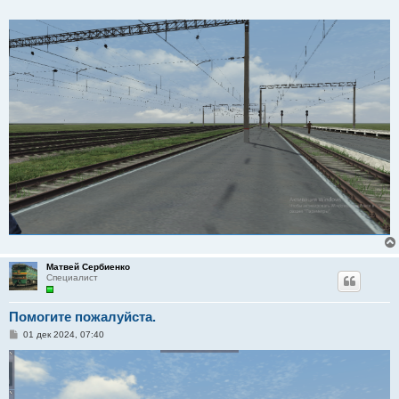
Матвей Сербиенко
Специалист
Помогите пожалуйста.
С
01 дек 2024, 07:40
о
о
б
щ
е
н