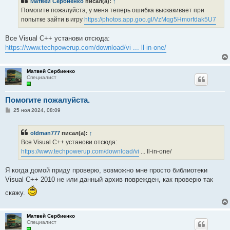
Матвей Сербиенко
писал(а):
↑
щ
е
Помогите пожалуйста, у меня теперь ошибка выскакивает при
н
попытке зайти в игру
https://photos.app.goo.gl/VzMqg5Hmorfdak5U7
и
е
Все Visual C++ установи отсюда:
https://www.techpowerup.com/download/vi ... ll-in-one/
Матвей Сербиенко
Специалист
Помогите пожалуйста.
С
25 ноя 2024, 08:09
о
о
б
oldman777
писал(а):
↑
щ
е
Все Visual C++ установи отсюда:
н
https://www.techpowerup.com/download/vi
... ll-in-one/
и
е
Я когда домой приду проверю, возможно мне просто библиотеки
Visual C++ 2010 не или данный архив поврежден, как проверю так
скажу.
Матвей Сербиенко
Специалист