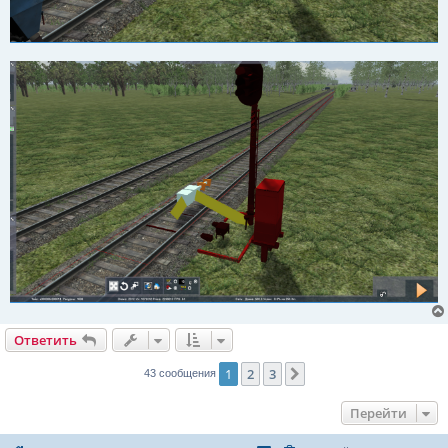
Ответить
1
2
3
След.
43 сообщения
Перейти