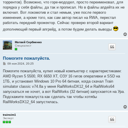
торрентов). Возможно, что горе-мододел, просто переименовал, для
порядка у себя файлы, да так и прописал. Но в файлы апдейта их не
включил. Вот локомотив и стал немым, уже после первого
изменения, а кроме того, как сам автор писал на RWA, перестал
работать передний прожектор. Сейчас проверю второй вариант
дополняющий первый апгрейд, а потом будем делать выводы
Матвей Сербиенко
Специалист
Помогите пожалуйста.
С
09 ноя 2024, 20:25
о
о
Помогите пожалуйста, купил новый компьютер с характеристиками:
б
AMD Ryzen 5 5500, RX 6650 XT, ОЗУ 16 гигов оперативки и SSD на
щ
е
1ТБ, и установил Windows 10 Pro 64 битная, когда скачал Train
н
simulator classic v74.8a у меня RailWorksDX12_64 и RailWorks64
и
е
запускаться не хочет, а вот RailWorks (32 битная) запускается на Ура.
Подскажите пожалуста как сделать так чтобы хотябы
RailWorksDX12_64 запустилась.
trainsim1
Эксперт