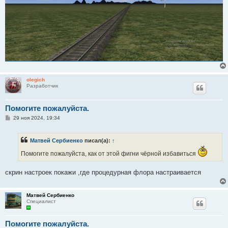
olegich
Разработчик
Помогите пожалуйста.
С
29 ноя 2024, 19:34
о
о
б
Матвей Сербиенко
писал(а):
↑
щ
е
Помогите пожалуйста, как от этой фигни чёрной избавиться
н
и
е
скрин настроек покажи ,где процедурная флора настраивается
Матвей Сербиенко
Специалист
Помогите пожалуйста.