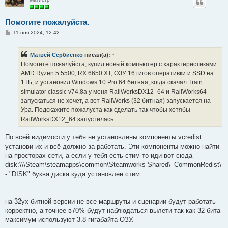
Помогите пожалуйста.
С
11 ноя 2024, 12:42
о
о
б
Матвей Сербиенко
писал(а):
↑
щ
е
Помогите пожалуйста, купил новый компьютер с характеристиками:
н
AMD Ryzen 5 5500, RX 6650 XT, ОЗУ 16 гигов оперативки и SSD на
и
е
1ТБ, и установил Windows 10 Pro 64 битная, когда скачал Train
simulator classic v74.8a у меня RailWorksDX12_64 и RailWorks64
запускаться не хочет, а вот RailWorks (32 битная) запускается на
Ура. Подскажите пожалуста как сделать так чтобы хотябы
RailWorksDX12_64 запустилась.
По всей видимости у тебя не установлены компоненты vcredist
установи их и всё должно за работать. Эти компоненты можно найти
на просторах сети, а если у тебя есть стим то иди вот сюда
disk:\\\Steam\steamapps\common\Steamworks Shared\_CommonRedist\
- "DISK" буква диска куда установлен стим.
на 32ух битной версии не все маршруты и сценарии будут работать
корректно, а точнее в70% будут наблюдаться вылети так как 32 бита
максимум используют 3.8 гигабайта ОЗУ.