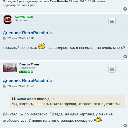
Последний раз редактировалось
RetroPaladin
23 июн 2020, 18:09, всего
редактировалось 1 раз.
XEPMETKOB
Ветеран
Дневник RetroPaladin`a
С
22 июн 2020, 22:34
о
о
классный репортаж
пассажиров, как я понимаю, не очень много?
б
щ
е
н
и
Damien Thorn
е
Профессор
Дневник RetroPaladin`a
С
23 июн 2020, 10:40
о
о
б
RetroPaladin
писал(а):
↑
щ
е
Ухх, надеюсь, нашлись такие товарищи, которое это всё дочитали!
н
и
е
Дочитал, было интересно. Правда, ни одна картинка у меня не
отобразилась. Именно на этой странице, почему-то