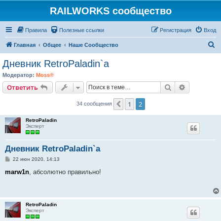
RAILWORKS сообщество
Правила
Полезные ссылки
Регистрация
Вход
П
Главная
Общее
Наше Сообщество
о
Дневник RetroPaladin`a
и
Модератор:
Moss®
с
Поиск
Расширен
Ответить
к
1
2
Пред.
34 сообщения
RetroPaladin
Эксперт
Дневник RetroPaladin`a
С
22 июн 2020, 14:13
о
о
marw1n
, абсолютно правильно!
б
щ
е
н
и
RetroPaladin
е
Эксперт