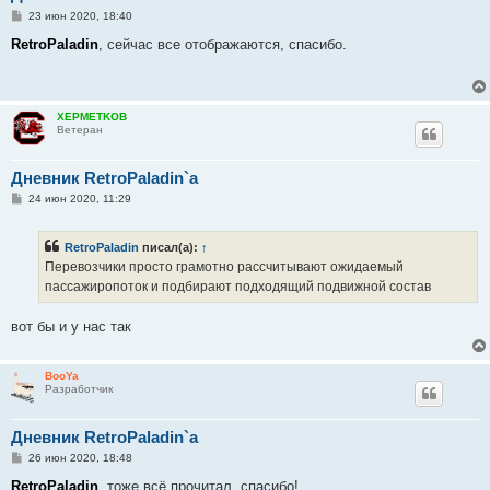
С
23 июн 2020, 18:40
о
о
RetroPaladin
, сейчас все отображаются, спасибо.
б
щ
е
н
и
XEPMETKOB
е
Ветеран
Дневник RetroPaladin`a
С
24 июн 2020, 11:29
о
о
б
RetroPaladin
писал(а):
↑
щ
е
Перевозчики просто грамотно рассчитывают ожидаемый
н
пассажиропоток и подбирают подходящий подвижной состав
и
е
вот бы и у нас так
BooYa
Разработчик
Дневник RetroPaladin`a
С
26 июн 2020, 18:48
о
о
RetroPaladin
, тоже всё прочитал, спасибо!