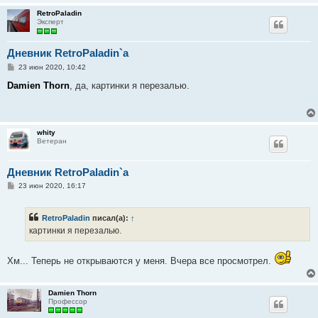
RetroPaladin
Эксперт
Дневник RetroPaladin`a
С
23 июн 2020, 10:42
о
о
Damien Thorn
, да, картинки я перезалью.
б
щ
е
н
и
whity
е
Ветеран
Дневник RetroPaladin`a
С
23 июн 2020, 16:17
о
о
б
RetroPaladin
писал(а):
↑
щ
е
картинки я перезалью.
н
и
е
Хм... Теперь не открываются у меня. Вчера все просмотрел.
Damien Thorn
Профессор