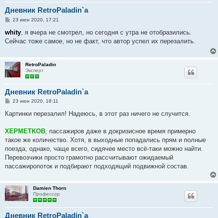
Дневник RetroPaladin`a
С
23 июн 2020, 17:21
о
о
whity
, я вчера не смотрел, но сегодня с утра не отобразились.
б
Сейчас тоже самое, но не факт, что автор успел их перезалить.
щ
е
н
и
RetroPaladin
е
Эксперт
Дневник RetroPaladin`a
С
23 июн 2020, 18:11
о
о
Картинки перезалил! Надеюсь, в этот раз ничего не случится.
б
щ
е
XEPMETKOB
, пассажиров даже в докризисное время примерно
н
такое же количество. Хотя, в выходные попадались прям и полные
и
е
поезда, однако, чаще всего, сидячее место всё-таки можно найти.
Перевозчики просто грамотно рассчитывают ожидаемый
пассажиропоток и подбирают подходящий подвижной состав.
Damien Thorn
Профессор
Дневник RetroPaladin`a