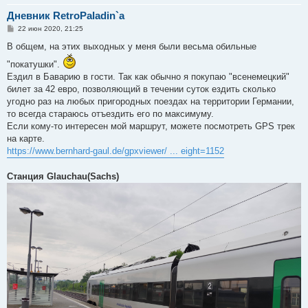
Дневник RetroPaladin`a
С
22 июн 2020, 21:25
о
о
В общем, на этих выходных у меня были весьма обильные
б
щ
"покатушки".
е
Ездил в Баварию в гости. Так как обычно я покупаю "всенемецкий"
н
и
билет за 42 евро, позволяющий в течении суток ездить сколько
е
угодно раз на любых пригородных поездах на территории Германии,
то всегда стараюсь отъездить его по максимуму.
Если кому-то интересен мой маршрут, можете посмотреть GPS трек
на карте.
https://www.bernhard-gaul.de/gpxviewer/ ... eight=1152
Станция Glauchau(Sachs)