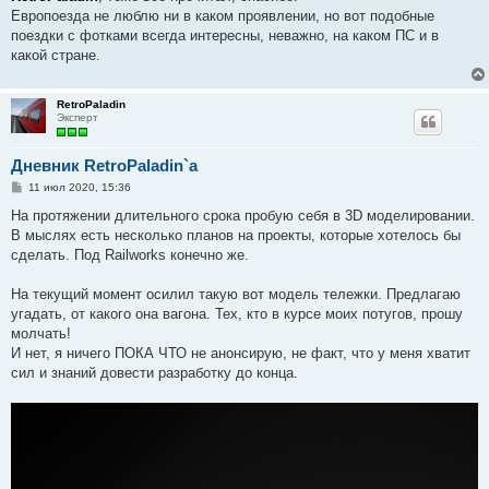
б
Европоезда не люблю ни в каком проявлении, но вот подобные
щ
е
поездки с фотками всегда интересны, неважно, на каком ПС и в
н
какой стране.
и
е
RetroPaladin
Эксперт
Дневник RetroPaladin`a
С
11 июл 2020, 15:36
о
о
На протяжении длительного срока пробую себя в 3D моделировании.
б
В мыслях есть несколько планов на проекты, которые хотелось бы
щ
е
сделать. Под Railworks конечно же.
н
и
е
На текущий момент осилил такую вот модель тележки. Предлагаю
угадать, от какого она вагона. Тех, кто в курсе моих потугов, прошу
молчать!
И нет, я ничего ПОКА ЧТО не анонсирую, не факт, что у меня хватит
сил и знаний довести разработку до конца.