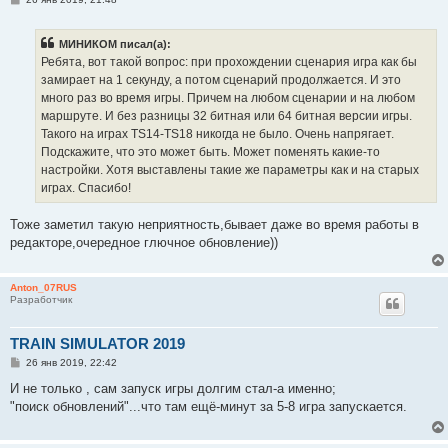
о
о
б
МИНИКОМ писал(а):
щ
е
Ребята, вот такой вопрос: при прохождении сценария игра как бы
н
замирает на 1 секунду, а потом сценарий продолжается. И это
и
е
много раз во время игры. Причем на любом сценарии и на любом
маршруте. И без разницы 32 битная или 64 битная версии игры.
Такого на играх TS14-TS18 никогда не было. Очень напрягает.
Подскажите, что это может быть. Может поменять какие-то
настройки. Хотя выставлены такие же параметры как и на старых
играх. Спасибо!
Тоже заметил такую неприятность,бывает даже во время работы в
редакторе,очередное глючное обновление))
Anton_07RUS
Разработчик
TRAIN SIMULATOR 2019
С
26 янв 2019, 22:42
о
о
И не только , сам запуск игры долгим стал-а именно;
б
"поиск обновлений"...что там ещё-минут за 5-8 игра запускается.
щ
е
н
и