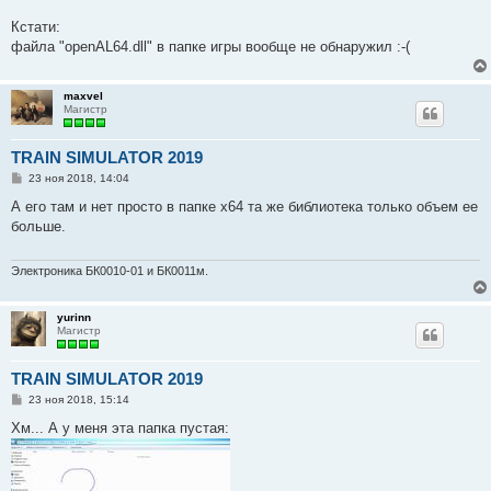
Кстати:
файла "openAL64.dll" в папке игры вообще не обнаружил :-(
maxvel
Магистр
TRAIN SIMULATOR 2019
С
23 ноя 2018, 14:04
о
о
А его там и нет просто в папке x64 та же библиотека только объем ее
б
больше.
щ
е
н
и
Электроника БК0010-01 и БК0011м.
е
yurinn
Магистр
TRAIN SIMULATOR 2019
С
23 ноя 2018, 15:14
о
о
Хм... А у меня эта папка пустая:
б
щ
е
н
и