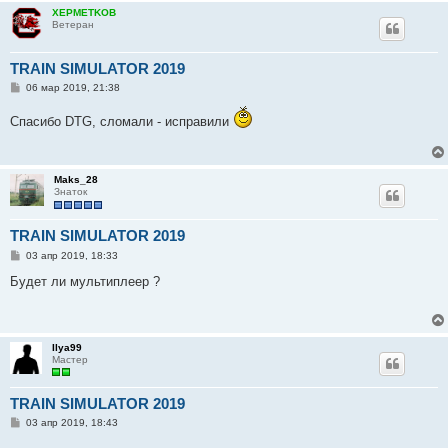
XEPMETKOB
Ветеран
TRAIN SIMULATOR 2019
С
06 мар 2019, 21:38
о
о
Спасибо DTG, сломали - исправили
б
щ
е
н
и
Maks_28
е
Знаток
TRAIN SIMULATOR 2019
С
03 апр 2019, 18:33
о
о
Будет ли мультиплеер ?
б
щ
е
н
и
Ilya99
е
Мастер
TRAIN SIMULATOR 2019
С
03 апр 2019, 18:43
о
о