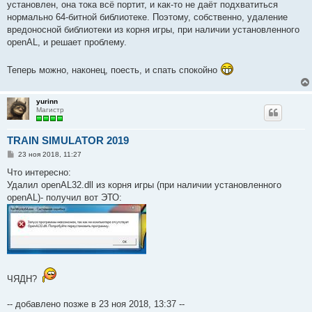
установлен, она тока всё портит, и как-то не даёт подхватиться
нормально 64-битной библиотеке. Поэтому, собственно, удаление
вредоносной библиотеки из корня игры, при наличии установленного
openAL, и решает проблему.
Теперь можно, наконец, поесть, и спать спокойно
yurinn
Магистр
TRAIN SIMULATOR 2019
С
23 ноя 2018, 11:27
о
о
Что интересно:
б
Удалил openAL32.dll из корня игры (при наличии установленного
щ
е
openAL)- получил вот ЭТО:
н
и
е
ЧЯДН?
-- добавлено позже в 23 ноя 2018, 13:37 --