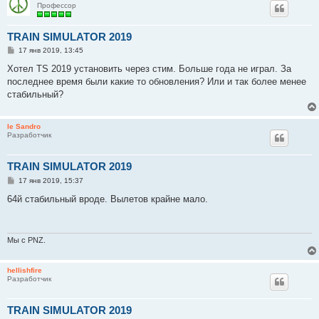
Профессор
TRAIN SIMULATOR 2019
С
17 янв 2019, 13:45
о
о
Хотел TS 2019 установить через стим. Больше года не играл. За
б
последнее время были какие то обновления? Или и так более менее
щ
е
стабильный?
н
и
е
le Sandro
Разработчик
TRAIN SIMULATOR 2019
С
17 янв 2019, 15:37
о
о
64й стабильный вроде. Вылетов крайне мало.
б
щ
е
н
и
Мы с PNZ.
е
hellishfire
Разработчик
TRAIN SIMULATOR 2019