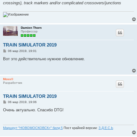
crossings), track markers and/or complicated crossovers/junctions
Damien Thorn
Профессор
TRAIN SIMULATOR 2019
С
06 мар 2019, 19:01
о
о
Вот это действительно нужное обновление.
б
щ
е
н
и
Moss®
е
Разработчик
TRAIN SIMULATOR 2019
С
06 мар 2019, 19:06
о
о
Очень актуально. Спасибо DTG!
б
щ
е
н
и
Маршрут "НОВОМОСКОВСК+" билд 5
Пост крайней версии:
З.Д.Е.С.Ь
е