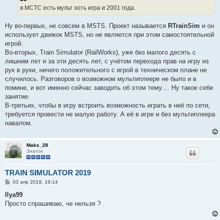
щ
е
в МСТС есть мульт хоть игра и 2001 года.
н
и
е
Ну во-первых, не совсем в MSTS. Проект называется
RTrainSim
и он
использует движок MSTS, но не является при этом самостоятельной
игрой.
Во-вторых, Train Simulator (RailWorks), уже без малого десять с
лишним лет и за эти десять лет, с учётом перехода прав на игру из
рук в руки, ничего положительного с игрой в техническом плане не
случилось. Разговоров о возможном мультиплеере не было и в
помине, и вот именно сейчас заводить об этом тему.... Ну такое себе
занятие.
В-третьих, чтобы в игру встроить возможность играть в неё по сети,
требуется провести не малую работу. А её в игре и без мультиплеера
навалом.
Maks_28
Знаток
TRAIN SIMULATOR 2019
С
03 апр 2019, 19:14
о
о
Ilya99
б
Просто спрашиваю, че нельзя ?
щ
е
н