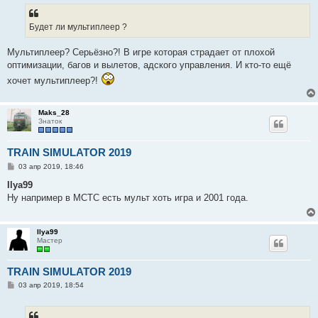
б
щ
е
Будет ли мультиплеер ?
н
и
е
Мультиплеер? Серьёзно?! В игре которая страдает от плохой
оптимизации, багов и вылетов, адского управления. И кто-то ещё
хочет мультиплеер?!
Maks_28
Знаток
TRAIN SIMULATOR 2019
С
03 апр 2019, 18:46
о
о
Ilya99
б
Ну например в МСТС есть мульт хоть игра и 2001 года.
щ
е
н
и
Ilya99
е
Мастер
TRAIN SIMULATOR 2019
С
03 апр 2019, 18:54
о
о
б