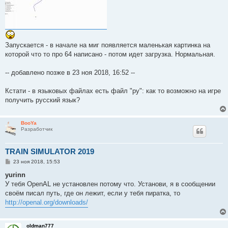
е
Запускается - в начале на миг появляется маленькая картинка на
которой что то про 64 написано - потом идет загрузка. Нормальная.
-- добавлено позже в 23 ноя 2018, 16:52 --
Кстати - в языковых файлах есть файл "ру": как то возможно на игре
получить русский язык?
BooYa
Разработчик
TRAIN SIMULATOR 2019
С
23 ноя 2018, 15:53
о
о
yurinn
б
У тебя OpenAL не установлен потому что. Установи, я в сообщении
щ
е
своём писал путь, где он лежит, если у тебя пиратка, то
н
http://openal.org/downloads/
и
е
oldman777