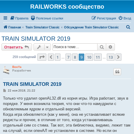
RAILWORKS сообщество
Правила
Полезные ссылки
Регистрация
Вход
П
Главная
Train Simulator Classic
Обсуждение Train Simulator Classic
о
TRAIN SIMULATOR 2019
и
Поиск
Расширен
Ответить
с
к
Страница
9
из
13
1
7
8
9
10
11
13
Пред.
След.
259 сообщений
…
…
BooYa
Разработчик
TRAIN SIMULATOR 2019
С
22 ноя 2018, 21:22
о
о
Только что удалил openAL32.dll из корня игры. Игра работает, звук в
б
порядке. У меня возникла теория, что они что-то намудрили с
щ
е
обновляемым ядром и отдельной версией.
н
Когда игра обновляется (как у меня), она не устанавливает всякие
и
е
редисты и прочее, в отличие от того, когда устанавливаешь
отдельный сим со стима. Так вот, эта библиотека, видимо, лежит там
на случай, если опенАЛ не установлен в системе. Но если он