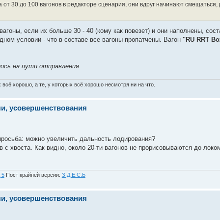
от 30 до 100 вагонов в редакторе сценария, они вдруг начинают смещаться, 
вагоны, если их больше 30 - 40 (кому как повезет) и они наполнены, сос
одном условии - что в составе все вагоны пропатчены. Вагон
"RU RRT Bo
ось на пути отправления
х всё хорошо, а те, у которых всё хорошо несмотря ни на что.
чи, усовершенствования
просьба: можно увеличить дальность лодирования?
ов с хвоста. Как видно, около 20-ти вагонов не прорисовываются до локо
 5
Пост крайней версии:
З.Д.Е.С.Ь
чи, усовершенствования