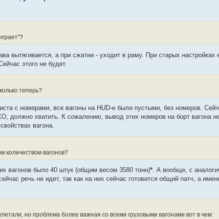
играет"?
ва вытягивается, а при сжатии - уходит в раму. При старых настройках е
Сейчас этого не будет.
сколько теперь?
иста с номерами, все вагоны на HUD-е были пустыми, без номеров. Сейч
О, должно хватить. К сожалению, вывод этих номеров на борт вагона не
свойствах вагона.
ким количеством вагонов?
их вагонов было 40 штук (общим весом 3580 тонн)
*
. А вообще, с аналог
сейчас речь не идет, так как на них сейчас готовится общий патч, а имен
 улетали, но проблема более важная со всеми грузовыми вагонами вот в чем: