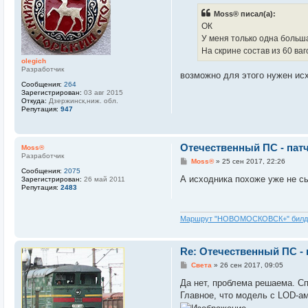
б
Moss® писал(а):
щ
е
ОК
н
У меня только одна больш
и
е
На скрине состав из 60 ва
olegich
Разработчик
возможно для этого нужен ис
Сообщения:
264
Зарегистрирован:
03 авг 2015
Откуда:
Дзержинск,ниж. обл.
Репутация:
947
Отечественный ПС - пат
Moss®
Разработчик
С
Moss®
»
25 сен 2017, 22:26
о
Сообщения:
2075
о
А исходника похоже уже не сы
Зарегистрирован:
26 май 2011
б
Репутация:
2483
щ
е
н
и
Маршрут "НОВОМОСКОВСК+" билд
е
Re: Отечественный ПС -
С
Света
»
26 сен 2017, 09:05
о
о
Да нет, проблема решаема. Сп
б
Главное, что модель с LOD-ам
щ
е