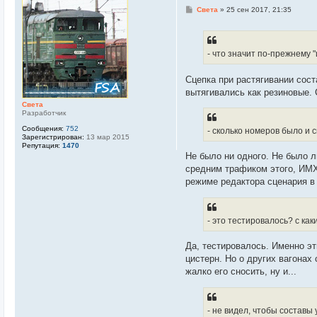
С
Света
»
25 сен 2017, 21:35
о
о
б
щ
е
- что значит по-прежнему "
н
и
е
Сцепка при растягивании соста
вытягивались как резиновые. 
Света
Разработчик
Сообщения:
752
- сколько номеров было и 
Зарегистрирован:
13 мар 2015
Репутация:
1470
Не было ни одного. Не было л
средним трафиком этого, ИМХ
режиме редактора сценария в 
- это тестировалось? с ка
Да, тестировалось. Именно эт
цистерн. Но о других вагонах 
жалко его сносить, ну и...
- не видел, чтобы составы