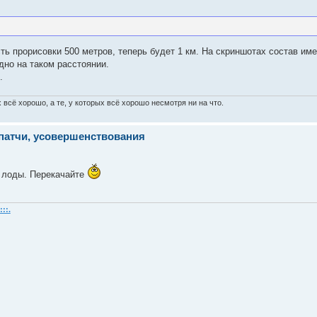
ь прорисовки 500 метров, теперь будет 1 км. На скриншотах состав име
дно на таком расстоянии.
.
х всё хорошо, а те, у которых всё хорошо несмотря ни на что.
 патчи, усовершенствования
 лоды. Перекачайте
::.