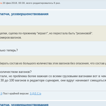
та
20 фев 2018, 00:30, всего редактировалось 6 раз.
 патчи, усовершенствования
епки, сцепка по-прежнему "играет", но перестала быть "резиновой".
омеров вагонов.
лько теперь?
ирать состав из большого количества этих вагонов без опасения, что состав 
 количеством вагонов?
етали, но проблема более важная со всеми грузовыми вагонами вот в чем
30 до 100 вагонов в редакторе сценария, они вдруг начинают смещатьс
 5
Пост крайней версии:
З.Д.Е.С.Ь
 патчи, усовершенствования