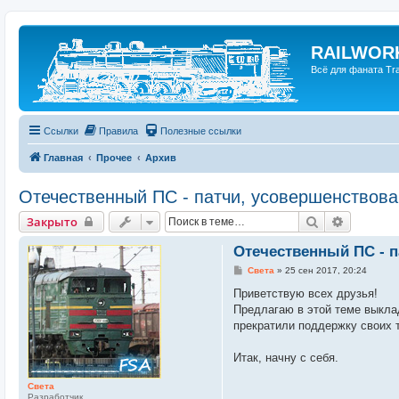
RAILWORK
Всё для фаната Trai
Ссылки
Правила
Полезные ссылки
Главная
Прочее
Архив
Отечественный ПС - патчи, усовершенствов
Поиск
Расшире
Закрыто
Отечественный ПС - п
С
Света
»
25 сен 2017, 20:24
о
о
Приветствую всех друзья!
б
Предлагаю в этой теме выкла
щ
е
прекратили поддержку своих т
н
и
е
Итак, начну с себя.
Света
Разработчик