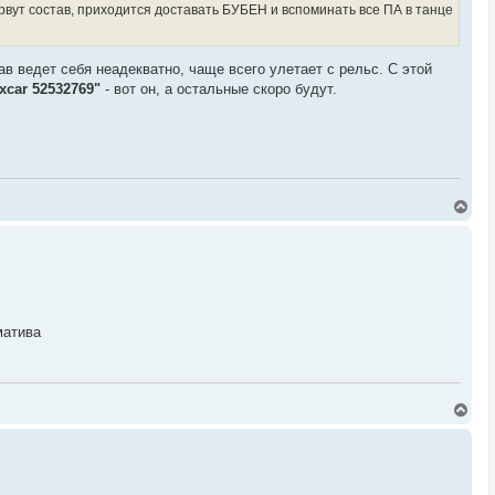
рвут состав, приходится доставать БУБЕН и вспоминать все ПА в танце
тав ведет себя неадекватно, чаще всего улетает с рельс. С этой
xcar 52532769"
- вот он, а остальные скоро будут.
В
е
р
н
у
т
ь
с
я
матива
к
н
а
ч
а
В
л
е
у
р
н
у
т