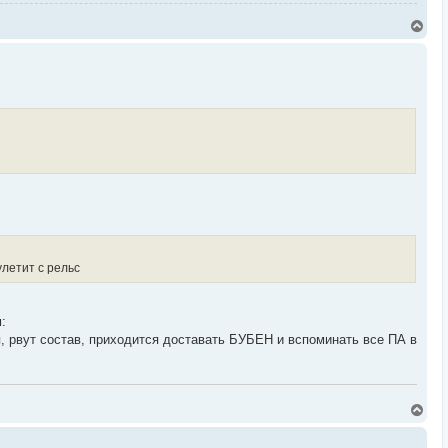
В
е
р
н
у
т
ь
с
я
к
н
а
ч
а
л
у
улетит с рельс
:
я, рвут состав, приходится доставать БУБЕН и вспоминать все ПА в
В
е
р