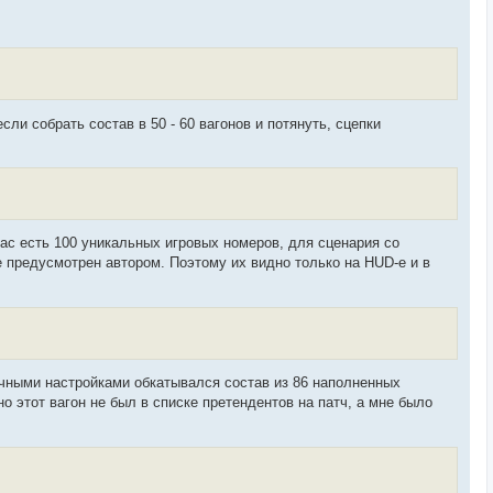
н
у
т
ь
с
я
к
н
сли собрать состав в 50 - 60 вагонов и потянуть, сцепки
а
ч
а
л
у
ас есть 100 уникальных игровых номеров, для сценария со
 предусмотрен автором. Поэтому их видно только на HUD-е и в
ичными настройками обкатывался состав из 86 наполненных
но этот вагон не был в списке претендентов на патч, а мне было