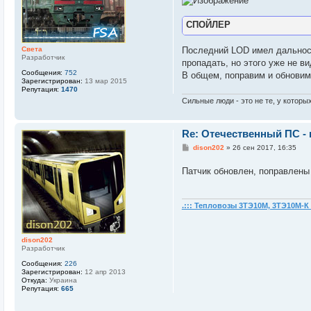
н
и
е
СПОЙЛЕР
Последний LOD имел дальност
Света
Разработчик
пропадать, но этого уже не ви
Сообщения:
752
В общем, поправим и обновим
Зарегистрирован:
13 мар 2015
Репутация:
1470
Сильные люди - это не те, у которы
Re: Отечественный ПС -
С
dison202
»
26 сен 2017, 16:35
о
о
Патчик обновлен, поправлены
б
щ
е
н
и
.::: Тепловозы 3ТЭ10М, 3ТЭ10М-К :
е
dison202
Разработчик
Сообщения:
226
Зарегистрирован:
12 апр 2013
Откуда:
Украина
Репутация:
665