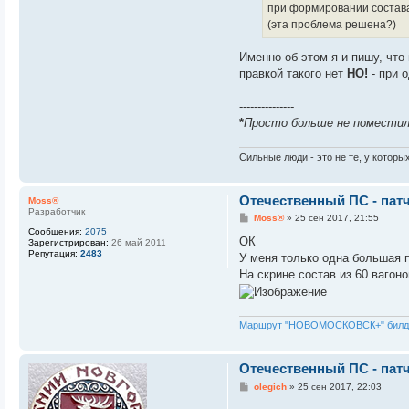
при формировании состава 
(эта проблема решена?)
Именно об этом я и пишу, что 
правкой такого нет
НО!
- при 
---------------
*
Просто больше не поместил
Сильные люди - это не те, у которы
Отечественный ПС - пат
Moss®
Разработчик
С
Moss®
»
25 сен 2017, 21:55
о
Сообщения:
2075
о
ОК
Зарегистрирован:
26 май 2011
б
Репутация:
2483
У меня только одна большая 
щ
е
На скрине состав из 60 вагон
н
и
е
Маршрут "НОВОМОСКОВСК+" билд
Отечественный ПС - пат
С
olegich
»
25 сен 2017, 22:03
о
о