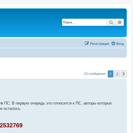
Поиск
Расш
Регистрация
Вход
1
2
Сл
23 сообщения
го
ПС. В первую очередь это относится к ПС, авторы которых
е осталось.
2532769