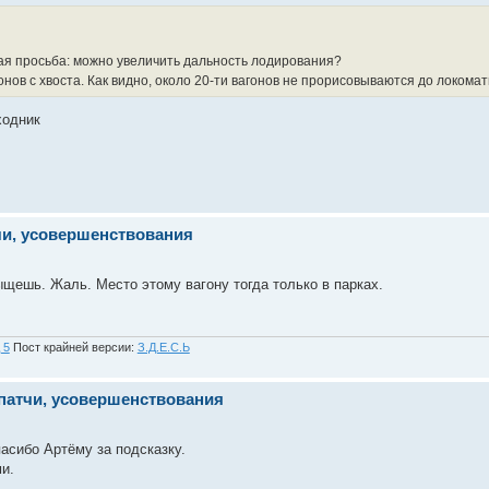
ая просьба: можно увеличить дальность лодирования?
гонов с хвоста. Как видно, около 20-ти вагонов не прорисовываются до локома
ходник
чи, усовершенствования
щешь. Жаль. Место этому вагону тогда только в парках.
 5
Пост крайней версии:
З.Д.Е.С.Ь
 патчи, усовершенствования
асибо Артёму за подсказку.
и.