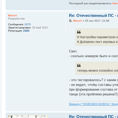
Последний раз редактировалось
Све
Re: Отечественный ПС -
Moss®
Разработчик
С
Moss®
»
25 сен 2017, 21:06
о
Сообщения:
2075
о
Зарегистрирован:
26 май 2011
б
Репутация:
2483
щ
е
# Настройка параметров сц
н
# Добавлен лист игровых н
и
е
Свет,
- сколько номеров было и ско
теперь можно спокойно соб
- это тестировалось? с каким
- не видел, чтобы составы ул
при формировании состава от 
танце (эта проблема решена?)
Маршрут "НОВОМОСКОВСК+" билд
Re: Отечественный ПС -