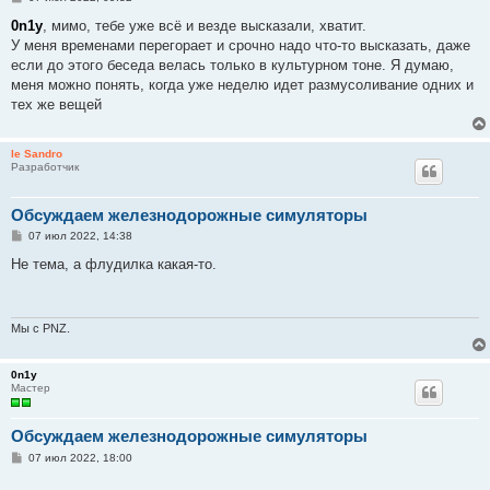
о
о
0n1y
, мимо, тебе уже всё и везде высказали, хватит.
б
У меня временами перегорает и срочно надо что-то высказать, даже
щ
е
если до этого беседа велась только в культурном тоне. Я думаю,
н
меня можно понять, когда уже неделю идет размусоливание одних и
и
е
тех же вещей
le Sandro
Разработчик
Обсуждаем железнодорожные симуляторы
С
07 июл 2022, 14:38
о
о
Не тема, а флудилка какая-то.
б
щ
е
н
и
Мы с PNZ.
е
0n1y
Мастер
Обсуждаем железнодорожные симуляторы
С
07 июл 2022, 18:00
о
о