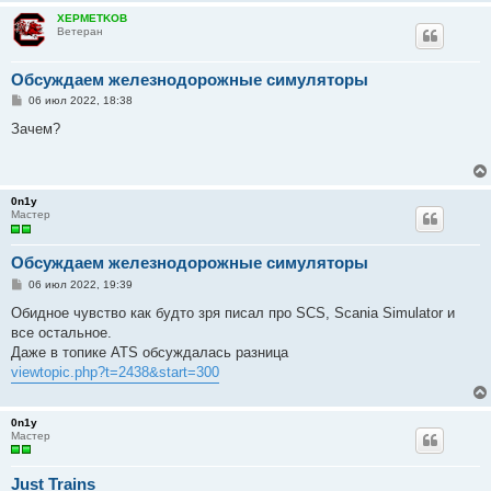
XEPMETKOB
Ветеран
Обсуждаем железнодорожные симуляторы
С
06 июл 2022, 18:38
о
о
Зачем?
б
щ
е
н
и
0n1y
е
Мастер
Обсуждаем железнодорожные симуляторы
С
06 июл 2022, 19:39
о
о
Обидное чувство как будто зря писал про SCS, Scania Simulator и
б
все остальное.
щ
е
Даже в топике ATS обсуждалась разница
н
viewtopic.php?t=2438&start=300
и
е
0n1y
Мастер
Just Trains