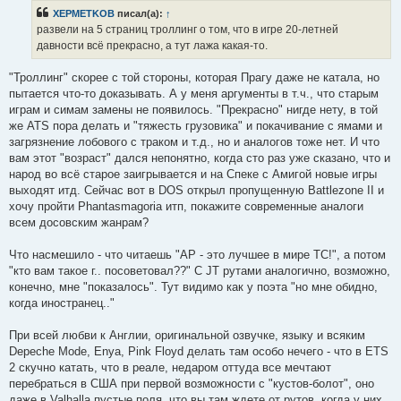
б
XEPMETKOB
писал(а):
↑
щ
е
развели на 5 страниц троллинг о том, что в игре 20-летней
н
давности всё прекрасно, а тут лажа какая-то.
и
е
"Троллинг" скорее с той стороны, которая Прагу даже не катала, но
пытается что-то доказывать. А у меня аргументы в т.ч., что старым
играм и симам замены не появилось. "Прекрасно" нигде нету, в той
же ATS пора делать и "тяжесть грузовика" и покачивание с ямами и
загрязнение лобового с траком и т.д., но и аналогов тоже нет. И что
вам этот "возраст" дался непонятно, когда сто раз уже сказано, что и
народ во всё старое заигрывается и на Спеке с Амигой новые игры
выходят итд. Сейчас вот в DOS открыл пропущенную Battlezone II и
хочу пройти Phantasmagoria итп, покажите современные аналоги
всем досовским жанрам?
Что насмешило - что читаешь "АР - это лучшее в мире ТС!", а потом
"кто вам такое г.. посоветовал??" С JT рутами аналогично, возможно,
конечно, мне "показалось". Тут видимо как у поэта "но мне обидно,
когда иностранец.."
При всей любви к Англии, оригинальной озвучке, языку и всяким
Depeche Mode, Enya, Pink Floyd делать там особо нечего - что в ETS
2 скучно катать, что в реале, недаром оттуда все мечтают
перебраться в США при первой возможности с "кустов-болот", оно
даже в Valhalla пустые поля, что вы там ждете от рутов, когда у них