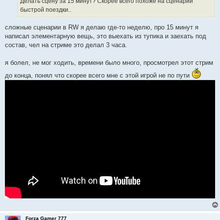
Делать сцену за 15 минут? Скорее всего похоже на сценарий
быстрой поездки..
сложные сценарии в RW я делаю где-то неделю, про 15 минут я
написал элементарную вещь, это выехать из тупика и заехать под
состав, чел на стриме это делал 3 часа.
я болел, не мог ходить, времени было много, просмотрел этот стрим
до конца, понял что скорее всего мне с этой игрой не по пути
Forza Gamer 777