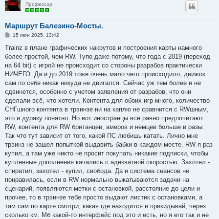
Профессор
Маршрут Балезино-Мосты.
С
15 июн 2025, 13:42
о
о
Trainz в плане графических накрутов и построения карты намного
б
более простой, чем RW. Тупо даже потому, что года с 2019 (переход
щ
е
на 64 bit) с игрой не происходит со стороны разрабов практически
н
НИЧЕГО. Да и до 2019 тоже очень мало чего происходило, движок
и
е
сам по себе никак никуда не двигался. Сейчас уж тем более и не
сдвинется, особенно с учетом заявления от разрабов, что они
сделали всё, что хотели. Контента для обоих игр много, количество
СНГшного контента в трэинзе ни на каплю не сравнится с RWшным,
это и дураку понятно. Но вот иностранцы все равно предпочитают
RW, контента для RW британцев, амеров и немцев больше в разы.
Так что тут зависит от того, какой ПС любишь катать. Лично мне
трэинз не зашел попыткой выдавить бабки в каждом месте. RW я раз
купил, а там уже никто не просит покупать никакие подписки, чтобы
купленные дополнения качались с адекватной скоростью. Захотел -
спиратил, захотел - купил, свобода. Да и система сеансов не
понравилась, если в RW нормально выкатываются задачи на
сценарий, появляются метки с остановкой, расстояние до цели и
прочее, то в трэинзе тебе просто выдают листик с остановками, а
там сам по карте смотри, какая где находится и прикидывай, через
сколько км. Мб какой-то интерфейс под это и есть, но я его так и не