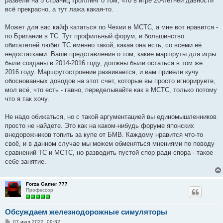
развели на 5 страниц троллинг о том, что в игре 20-летней давности
и
е
всё прекрасно, а тут лажа какая-то.
Может для вас кайф кататься по Чехии в МСТС, а мне вот нравится -
по Британии в ТС. Тут профильный форум, и большинство
обитателей любит ТС именно такой, какая она есть, со всеми её
недостатками. Ваши представления о том, какие маршруты для игры
были созданы в 2014-2016 году, должны были остаться в том же
2016 году. Маршрутостроение развивается, и вам привели кучу
обоснованных доводов на этот счет, которые вы просто игнорируете,
мол всё, что есть - гавно, переделывайте как в МСТС, только потому
что я так хочу.
Не надо обижаться, но с такой аргументацией вы единомышленников
просто не найдете. Это как на каком-нибудь форуме японских
внедорожников топить за купе от БМВ. Каждому нравится что-то
своё, и в данном случае мы можем обменяться мнениями по поводу
сравнений ТС и МСТС, но разводить пустой спор ради спора - такое
себе занятие.
Forza Gamer 777
Профессор
Обсуждаем железнодорожные симуляторы
С
07 июл 2022, 09:32