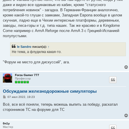
даже и видео все одинаковые из кабин, кроме "статусного
потребления новинок" - загадка. В Германии-Франции аналогично,
кроме какой-то глуши с замками, Западная Европа вообще в целом
скучная, ладно еще в Чехии интересные платформы, деревеньки,
заводы, леса-горы и т.д. типа наших. Так же красиво и в Kingdome
Come например с ArmA Reforge после ArmA 3 с Грецией-Испанией
полупустыми.
le Sandro
писал(а):
↑
Не тема, а флудилка какая-то.
"Форум не место для дискуссий", ага.
Forza Gamer 777
Профессор
Обсуждаем железнодорожные симуляторы
С
07 июл 2022, 19:23
о
о
Всё, все всё поняли, теперь можешь выпить за победу, раскатал
б
сторонников ТС на форуме для ТС
щ
е
н
и
0n1y
е
Мастер