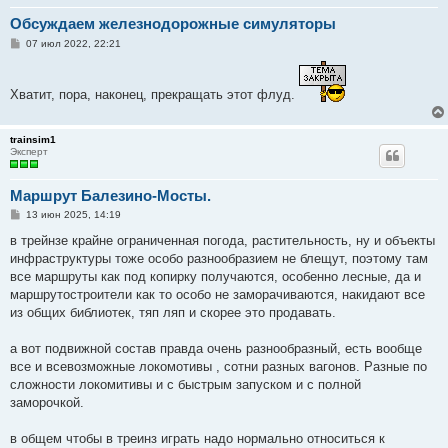
Обсуждаем железнодорожные симуляторы
С
07 июл 2022, 22:21
о
о
б
щ
Хватит, пора, наконец, прекращать этот флуд.
е
н
и
е
trainsim1
Эксперт
Маршрут Балезино-Мосты.
С
13 июн 2025, 14:19
о
о
в трейнзе крайне ограниченная погода, растительность, ну и объекты
б
инфраструктуры тоже особо разнообразием не блещут, поэтому там
щ
е
все маршруты как под копирку получаются, особенно лесные, да и
н
маршрутостроители как то особо не заморачиваются, накидают все
и
е
из общих библиотек, тяп ляп и скорее это продавать.
а вот подвижной состав правда очень разнообразный, есть вообще
все и всевозможные локомотивы , сотни разных вагонов. Разные по
сложности локомитивы и с быстрым запуском и с полной
заморочкой.
в общем чтобы в треинз играть надо нормально относиться к