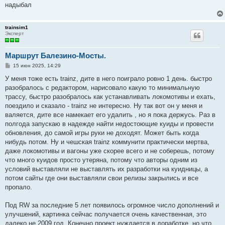
надыбал
trainsim1
Эксперт
Маршрут Балезино-Мосты.
С
15 июн 2025, 14:29
о
о
У меня тоже есть trainz, дите в него поиграло ровно 1 день. быстро
б
разобралось c редактором, нарисовало какую то минимальную
щ
е
трассу, быстро разобралось как устанавливать локомотивы и ехать,
н
поездило и сказало - trainz не интересно. Ну так вот он у меня и
и
е
валяется, дите все намекает его удалить , но я пока держусь. Раз в
полгода запускаю в надежде найти недостоющие куиды и провести
обновления, до самой игры руки не доходят. Может быть когда
нибудь потом. Ну и чешская trainz коммунити практически мертва,
даже локомотивы и вагоны уже скорее всего и не соберешь, потому
что много куидов просто утеряна, потому что авторы одним из
условий выставляли не выставлять их разработки на куидницы, а
потом сайты где они выставляли свои релизы закрылись и все
пропало.
Под RW за последние 5 лет появилось огромное число дополнений и
улучшений, картинка сейчас получается очень качественная, это
далеко не 2009 год. Конечно проект нуждается в доработке, но что