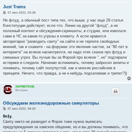
Just Trains
С
07 июл 2022, 03:39
о
о
Не флуд, а обычный пост типа тех, что выше, у нас еще 29 статья
б
Конституции действует, если что. Линки на другой "флуд", а не
щ
е
полезный контент и обсуждения-скриншоты, в студию, или извольте
н
сами в ЧС за какие-то угрозы и клевету. А если нравится
и
е
авторитарно "разводить свиту" на сайте и не терпите свободных
мнений, так и скажите - на форумах это явление частое, за "80 лет в
интернете" на всякое насмотрелся, не надо этих сказок про флуд и
смешных угроз. Вы лучше бы за Форзой про всякое "..но" подтирали
истерики и следили. Начинаю вспоминать, почему забросил визиты и
понимать, почему сайт полупустой, как и многие российские в
принципе. Ничего, что правда, а не к-нибудь подхалимаж и трепет?))
XEPMETKOB
Ветеран
Обсуждаем железнодорожные симуляторы
С
07 июл 2022, 09:20
о
о
0n1y
,
б
Свиту никто не разводит и Форзе тоже нужно выписать
щ
е
предупреждения за хамское общение, но и вы должны понимать, что
н