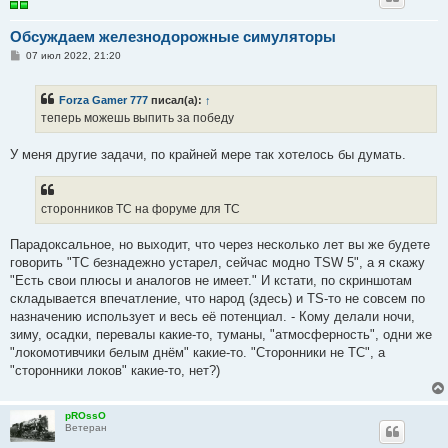
Обсуждаем железнодорожные симуляторы
С
07 июл 2022, 21:20
о
о
б
Forza Gamer 777
писал(а):
↑
щ
е
теперь можешь выпить за победу
н
и
е
У меня другие задачи, по крайней мере так хотелось бы думать.
сторонников ТС на форуме для ТС
Парадоксальное, но выходит, что через несколько лет вы же будете
говорить "ТС безнадежно устарел, сейчас модно TSW 5", а я скажу
"Есть свои плюсы и аналогов не имеет." И кстати, по скриншотам
складывается впечатление, что народ (здесь) и TS-то не совсем по
назначению использует и весь её потенциал. - Кому делали ночи,
зиму, осадки, перевалы какие-то, туманы, "атмосферность", одни же
"локомотивчики белым днём" какие-то. "Сторонники не ТС", а
"сторонники локов" какие-то, нет?)
pROssO
Ветеран