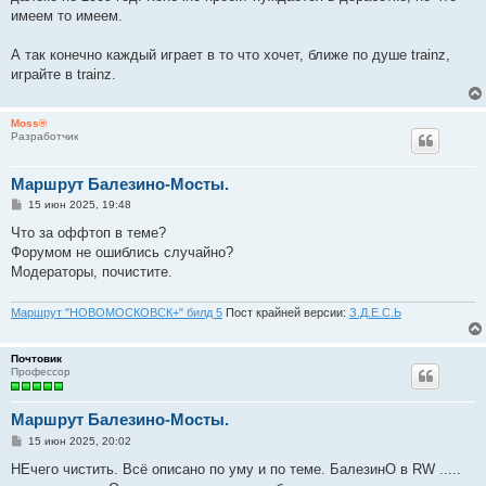
имеем то имеем.
А так конечно каждый играет в то что хочет, ближе по душе trainz,
играйте в trainz.
Moss®
Разработчик
Маршрут Балезино-Мосты.
С
15 июн 2025, 19:48
о
о
Что за оффтоп в теме?
б
Форумом не ошиблись случайно?
щ
е
Модераторы, почистите.
н
и
е
Маршрут "НОВОМОСКОВСК+" билд 5
Пост крайней версии:
З.Д.Е.С.Ь
Почтовик
Профессор
Маршрут Балезино-Мосты.
С
15 июн 2025, 20:02
о
о
НЕчего чистить. Всё описано по уму и по теме. БалезинО в RW .....
б