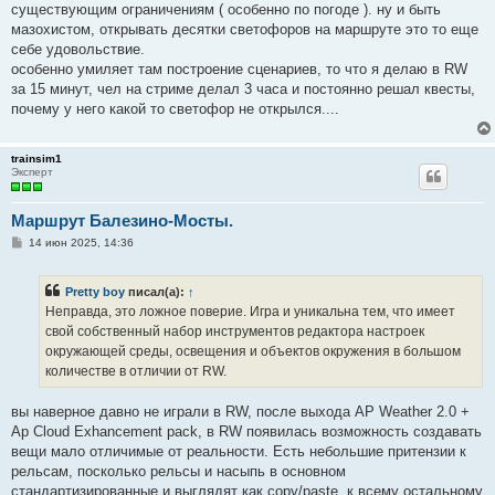
существующим ограничениям ( особенно по погоде ). ну и быть
мазохистом, открывать десятки светофоров на маршруте это то еще
себе удовольствие.
особенно умиляет там построение сценариев, то что я делаю в RW
за 15 минут, чел на стриме делал 3 часа и постоянно решал квесты,
почему у него какой то светофор не открылся....
trainsim1
Эксперт
Маршрут Балезино-Мосты.
С
14 июн 2025, 14:36
о
о
б
Pretty boy
писал(а):
↑
щ
е
Неправда, это ложное поверие. Игра и уникальна тем, что имеет
н
свой собственный набор инструментов редактора настроек
и
е
окружающей среды, освещения и объектов окружения в большом
количестве в отличии от RW.
вы наверное давно не играли в RW, после выхода AP Weather 2.0 +
Ap Cloud Exhancement pack, в RW появилась возможность создавать
вещи мало отличимые от реальности. Есть небольшие притензии к
рельсам, посколько рельсы и насыпь в основном
стандартизированные и выглядят как copy/paste, к всему остальному