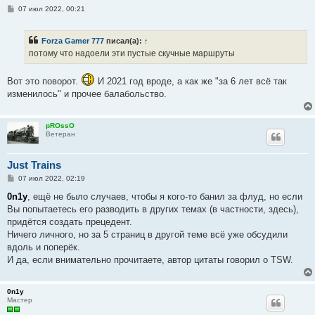
С
07 июл 2022, 00:21
о
о
б
Forza Gamer 777
писал(а):
↑
щ
е
потому что надоели эти пустые скучные маршруты
н
и
е
Вот это поворот.
И 2021 год вроде, а как же "за 6 лет всё так
изменилось" и прочее балабольство.
pROssO
Ветеран
Just Trains
С
07 июл 2022, 02:19
о
о
0n1y
, ещё не было случаев, чтобы я кого-то банил за флуд, но если
б
Вы попытаетесь его разводить в других темах (в частности, здесь),
щ
е
придётся создать прецедент.
н
Ничего личного, но за 5 страниц в другой теме всё уже обсудили
и
е
вдоль и поперёк.
И да, если внимательно прочитаете, автор цитаты говорил о TSW.
0n1y
Мастер