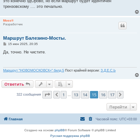
это конечно здОрово, но если маршрут будет идентичен
щ
е
трензовскому .... это печально.
н
и
е
Moss®
Разработчик
Маршрут Балезино-Мосты.
С
15 июн 2025, 20:35
о
о
Да, точно. Не чистите.
б
щ
е
н
и
Маршрут "НОВОМОСКОВСК+" билд 5
Пост крайней версии:
З.Д.Е.С.Ь
е
Ответить
Страница
15
из
17
1
13
14
15
16
17
Пред.
След.
322 сообщения
…
Перейти
Главная
Часовой пояс:
UTC+03:00
Создано на основе
phpBB
® Forum Software © phpBB Limited
Русская поддержка phpBB