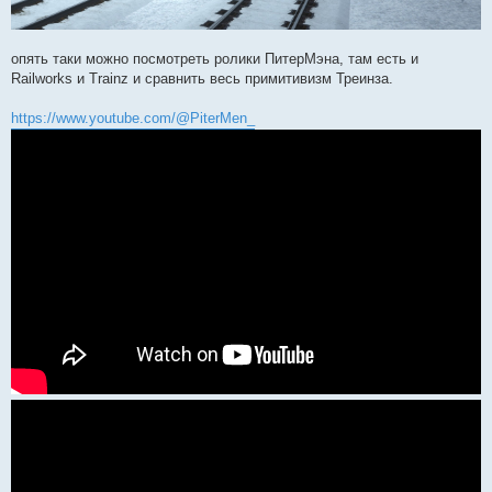
опять таки можно посмотреть ролики ПитерМэна, там есть и
Railworks и Trainz и сравнить весь примитивизм Треинза.
https://www.youtube.com/@PiterMen_