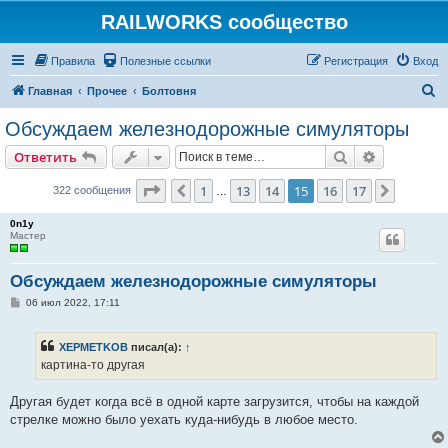
RAILWORKS сообщество
Правила
Полезные ссылки
Регистрация
Вход
П
Главная
Прочее
Болтовня
о
Обсуждаем железнодорожные симуляторы
и
Поиск
Расширен
Ответить
с
к
Страница
15
из
17
1
13
14
15
16
17
Пред.
След.
322 сообщения
…
0n1y
Мастер
Обсуждаем железнодорожные симуляторы
С
06 июл 2022, 17:11
о
о
б
XEPMETKOB
писал(а):
↑
щ
е
картина-то другая
н
и
е
Другая будет когда всё в одной карте загрузится, чтобы на каждой
стрелке можно было уехать куда-нибудь в любое место.