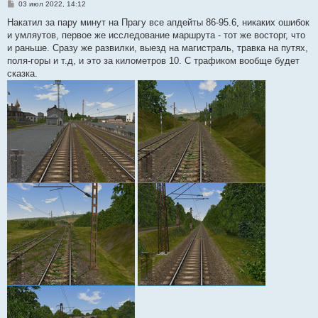
С
03 июл 2022, 14:12
о
о
Накатил за пару минут на Прагу все апдейты 86-95.6, никаких ошибок
б
и умляутов, первое же исследование маршрута - тот же восторг, что
щ
е
и раньше. Сразу же развилки, выезд на магистраль, травка на путях,
н
поля-горы и т.д, и это за километров 10. С трафиком вообще будет
и
е
сказка.