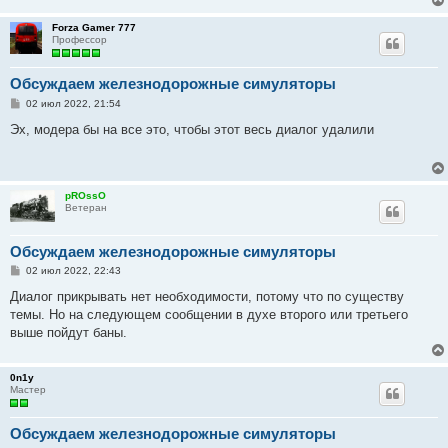
Forza Gamer 777
Профессор
Обсуждаем железнодорожные симуляторы
С
02 июл 2022, 21:54
о
о
Эх, модера бы на все это, чтобы этот весь диалог удалили
б
щ
е
н
и
pROssO
е
Ветеран
Обсуждаем железнодорожные симуляторы
С
02 июл 2022, 22:43
о
о
Диалог прикрывать нет необходимости, потому что по существу
б
темы. Но на следующем сообщении в духе второго или третьего
щ
е
выше пойдут баны.
н
и
е
0n1y
Мастер
Обсуждаем железнодорожные симуляторы