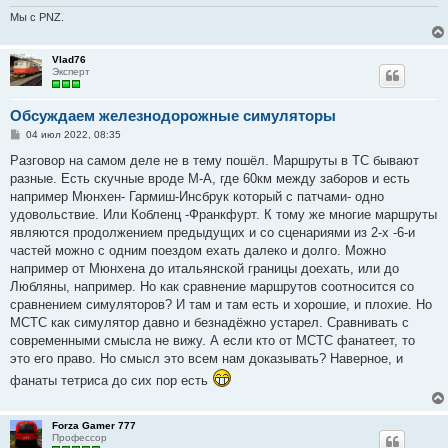
Мы с PNZ.
Vlad76
Эксперт
Обсуждаем железнодорожные симуляторы
С
04 июл 2022, 08:35
о
о
Разговор на самом деле не в тему пошёл. Маршруты в ТС бывают
б
разные. Есть скучные вроде М-А, где 60км между заборов и есть
щ
е
например Мюнхен- Гармиш-Инсбрук который с патчами- одно
н
удовольствие. Или Кобленц -Франкфурт. К тому же многие маршруты
и
е
являются продолжением предыдущих и со сценариями из 2-х -6-и
частей можно с одним поездом ехать далеко и долго. Можно
например от Мюнхена до итальянской границы доехать, или до
Любляны, например. Но как сравнение маршрутов соотносится со
сравнением симуляторов? И там и там есть и хорошие, и плохие. Но
МСТС как симулятор давно и безнадёжно устарел. Сравнивать с
современными смысла не вижу. А если кто от МСТС фанатеет, то
это его право. Но смысл это всем нам доказывать? Наверное, и
фанаты тетриса до сих пор есть
Forza Gamer 777
Профессор