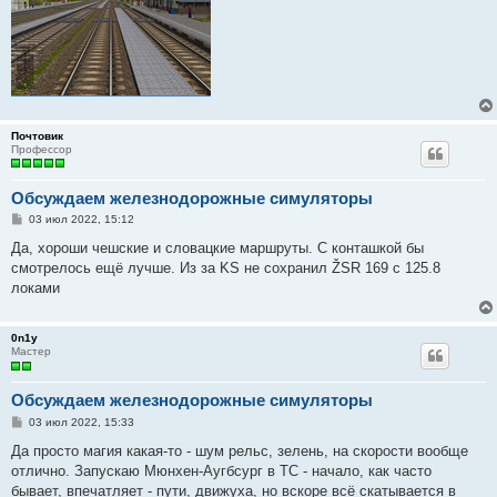
Почтовик
Профессор
Обсуждаем железнодорожные симуляторы
С
03 июл 2022, 15:12
о
о
Да, хороши чешские и словацкие маршруты. С конташкой бы
б
смотрелось ещё лучше. Из за KS не сохранил ŽSR 169 с 125.8
щ
е
локами
н
и
е
0n1y
Мастер
Обсуждаем железнодорожные симуляторы
С
03 июл 2022, 15:33
о
о
Да просто магия какая-то - шум рельс, зелень, на скорости вообще
б
отлично. Запускаю Мюнхен-Аугбсург в ТС - начало, как часто
щ
е
бывает, впечатляет - пути, движуха, но вскоре всё скатывается в