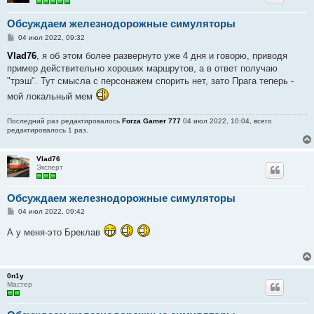
Обсуждаем железнодорожные симуляторы
С
04 июл 2022, 09:32
о
о
Vlad76
, я об этом более развернуто уже 4 дня и говорю, приводя
б
пример действительно хороших маршрутов, а в ответ получаю
щ
е
"трэш". Тут смысла с персонажем спорить нет, зато Прага теперь -
н
мой локальный мем
и
е
Последний раз редактировалось
Forza Gamer 777
04 июл 2022, 10:04, всего
редактировалось 1 раз.
Vlad76
Эксперт
Обсуждаем железнодорожные симуляторы
С
04 июл 2022, 09:42
о
о
А у меня-это Бреклав
б
щ
е
н
и
0n1y
е
Мастер