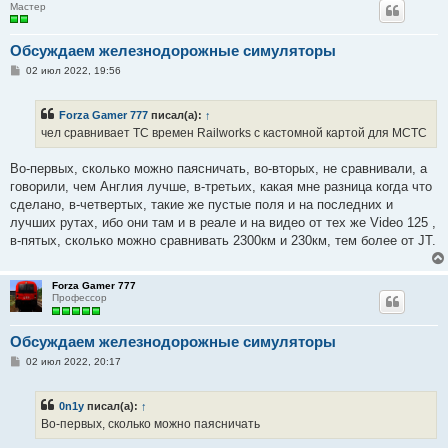
Мастер
Обсуждаем железнодорожные симуляторы
С
02 июл 2022, 19:56
о
о
б
Forza Gamer 777
писал(а):
↑
щ
е
чел сравнивает ТС времен Railworks с кастомной картой для МСТС
н
и
е
Во-первых, сколько можно паясничать, во-вторых, не сравнивали, а
говорили, чем Англия лучше, в-третьих, какая мне разница когда что
сделано, в-четвертых, такие же пустые поля и на последних и
лучших рутах, ибо они там и в реале и на видео от тех же Video 125 ,
в-пятых, сколько можно сравнивать 2300км и 230км, тем более от JT.
Forza Gamer 777
Профессор
Обсуждаем железнодорожные симуляторы
С
02 июл 2022, 20:17
о
о
б
0n1y
писал(а):
↑
щ
е
Во-первых, сколько можно паясничать
н
и