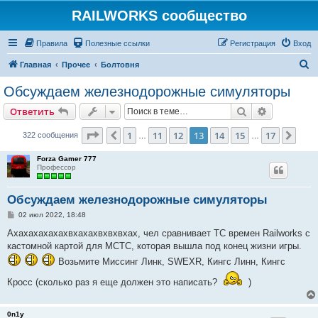
RAILWORKS сообщество
Правила
Полезные ссылки
Регистрация
Вход
П
Главная
Прочее
Болтовня
о
Обсуждаем железнодорожные симуляторы
и
Поиск
Расширен
Ответить
с
к
Страница
13
из
17
1
11
12
13
14
15
17
Пред.
След
322 сообщения
…
…
Forza Gamer 777
Профессор
Обсуждаем железнодорожные симуляторы
С
02 июл 2022, 18:48
о
о
Ахахахахахахвхахахвхвхвхах, чел сравнивает ТС времен Railworks с
б
кастомной картой для МСТС, которая вышла под конец жизни игры.
щ
е
Возьмите Миссинг Линк, SWEXR, Кингс Линн, Кингс
н
и
Кросс (сколько раз я еще должен это написать?
)
е
0n1y