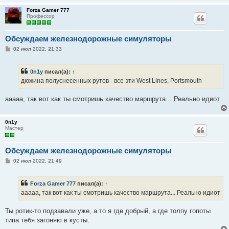
Forza Gamer 777
Профессор
Обсуждаем железнодорожные симуляторы
С
02 июл 2022, 21:33
о
о
б
0n1y
писал(а):
↑
щ
е
дюжина полуснесенных рутов - все эти West Lines, Portsmouth
н
и
е
ааааа, так вот как ты смотришь качество маршрута... Реально идиот
0n1y
Мастер
Обсуждаем железнодорожные симуляторы
С
02 июл 2022, 21:49
о
о
б
Forza Gamer 777
писал(а):
↑
щ
е
ааааа, так вот как ты смотришь качество маршрута... Реально идиот
н
и
е
Ты ротик-то подзавали уже, а то я где добрый, а где толпу гопоты
типа тебя загоняю в кусты.