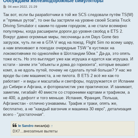
Обсуждаем железнодорожные симуляторы
С
04 июл 2022, 21:29
о
о
Так вот, если бы разработчики в той же SCS следовали путём TS(W)
б
и "прямых рутов", то они бы застряли на уровне своей Scania Truck
щ
е
Driving Simulator с каким-то одним городком, а не стали всемирно
н
популярны, когда расширили дороги до уровня свобод в ETS 2.
и
е
Вокруг давно огромные миры, песочницы а-ля Days Gone без
загрузок, чуть ли не в GTA V мод на поезд, Flight Sim по всему шару,
а нам впихивают в поездах очередные TSW "в кустиках на
локомотивчике по однколейке в Шотландии 50км." Да-да, это опять
тоже есть. Но это выглядит уже как игрушка и едется как игрушка. И
кстати - зачем эти "объекты и дома до горизонта", которые вешают
комп, а не вдоль путей, почему не сделать путей больше? У нас же
вроде бы сим машиниста, а не пилота. В ETS 2 всё же как-то
работает - и виды и масштабы и светфоры, подгружается от Испании
до Сибири и Афгана, и фотореалистик уже практически. И занимает,
заметим, гигабайт 40 вместе со сторонними картами и трафиком, а
не 400, а дефолт и того меньше. Испания, Франция, Польша,
Афганистан - отлично узнаваемы. Трафик и траки, опять же,
бесплатно, а не "каждый вагончик и машинка 30 евро", детализация
всего - "достаточная".
le Sandro
писал(а):
↑
DX7....внезапные вылеты