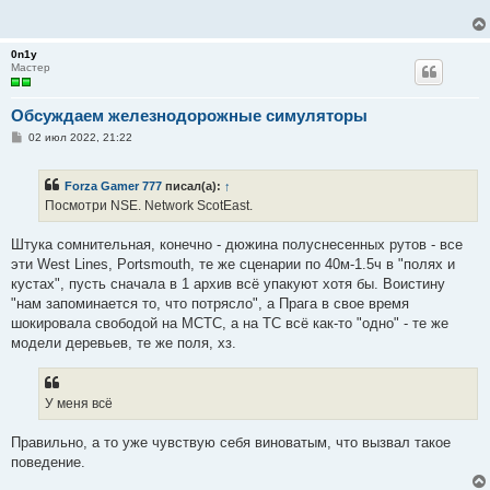
щ
е
н
и
0n1y
е
Мастер
Обсуждаем железнодорожные симуляторы
С
02 июл 2022, 21:22
о
о
б
Forza Gamer 777
писал(а):
↑
щ
е
Посмотри NSE. Network ScotEast.
н
и
е
Штука сомнительная, конечно - дюжина полуснесенных рутов - все
эти West Lines, Portsmouth, те же сценарии по 40м-1.5ч в "полях и
кустах", пусть сначала в 1 архив всё упакуют хотя бы. Воистину
"нам запоминается то, что потрясло", а Прага в свое время
шокировала свободой на МСТС, а на ТС всё как-то "одно" - те же
модели деревьев, те же поля, хз.
У меня всë
Правильно, а то уже чувствую себя виноватым, что вызвал такое
поведение.