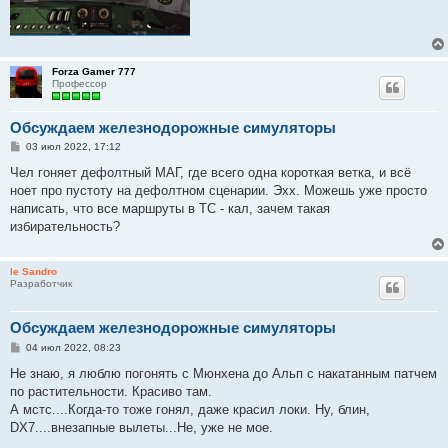
Forza Gamer 777
Профессор
Обсуждаем железнодорожные симуляторы
С
03 июл 2022, 17:12
о
о
Чел гоняет дефолтный МАГ, где всего одна короткая ветка, и всë
б
ноет про пустоту на дефолтном сценарии. Эхх. Можешь уже просто
щ
е
написать, что все маршруты в ТС - кал, зачем такая
н
избирательность?
и
е
le Sandro
Разработчик
Обсуждаем железнодорожные симуляторы
С
04 июл 2022, 08:23
о
о
Не знаю, я люблю погонять с Мюнхена до Альп с накатанным патчем
б
по растительности. Красиво там.
щ
е
А мстс....Когда-то тоже гонял, даже красил локи. Ну, блин,
н
DX7....внезапные вылеты...Не, уже не мое.
и
е