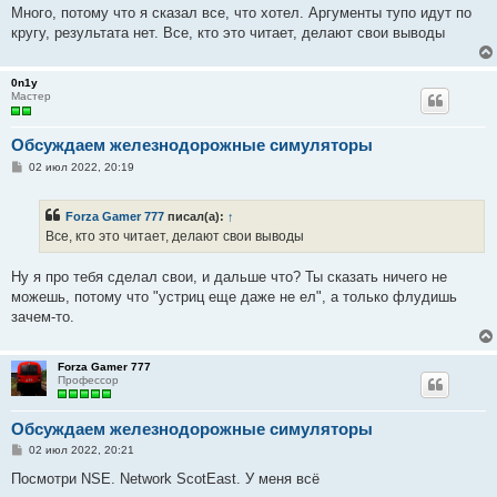
е
Много, потому что я сказал все, что хотел. Аргументы тупо идут по
кругу, результата нет. Все, кто это читает, делают свои выводы
0n1y
Мастер
Обсуждаем железнодорожные симуляторы
С
02 июл 2022, 20:19
о
о
б
Forza Gamer 777
писал(а):
↑
щ
е
Все, кто это читает, делают свои выводы
н
и
е
Ну я про тебя сделал свои, и дальше что? Ты сказать ничего не
можешь, потому что "устриц еще даже не ел", а только флудишь
зачем-то.
Forza Gamer 777
Профессор
Обсуждаем железнодорожные симуляторы
С
02 июл 2022, 20:21
о
о
Посмотри NSE. Network ScotEast. У меня всë
б