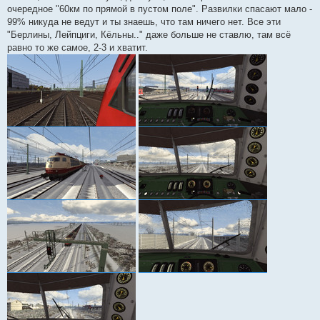
н
очередное "60км по прямой в пустом поле". Развилки спасают мало -
и
е
99% никуда не ведут и ты знаешь, что там ничего нет. Все эти
"Берлины, Лейпциги, Кёльны.." даже больше не ставлю, там всё
равно то же самое, 2-3 и хватит.