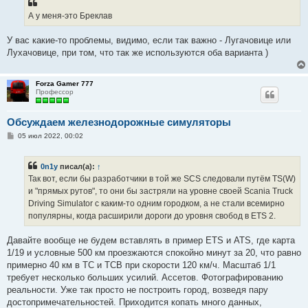
А у меня-это Бреклав
У вас какие-то проблемы, видимо, если так важно - Лугачовице или
Лухачовице, при том, что так же используются оба варианта )
Forza Gamer 777
Профессор
Обсуждаем железнодорожные симуляторы
С
05 июл 2022, 00:02
о
о
б
0n1y
писал(а):
↑
щ
е
Так вот, если бы разработчики в той же SCS следовали путём TS(W)
н
и "прямых рутов", то они бы застряли на уровне своей Scania Truck
и
е
Driving Simulator с каким-то одним городком, а не стали всемирно
популярны, когда расширили дороги до уровня свобод в ETS 2.
Давайте вообще не будем вставлять в пример ETS и ATS, где карта
1/19 и условные 500 км проезжаются спокойно минут за 20, что равно
примерно 40 км в ТС и ТСВ при скорости 120 км/ч. Масштаб 1/1
требует несколько больших усилий. Ассетов. Фотографированию
реальности. Уже так просто не построить город, возведя пару
достопримечательностей. Приходится копать много данных,