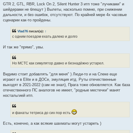
GTR 2, GTL, RBR, Lock On 2, Silent Hunter 3 итп тоже "лучиками" и
шейдерами не блещут ) Вылеты, насколько помню, при снижении
дальности, и без ошибок, отсутствуют. По крайней мере 4х часовые
сценарии как-то пройдены.
Vlad76
писал(а):
↑
с одним поездом ехать далеко и долго
И так же "прямо", увы.
Но МСТС как симулятор давно и безнадёжно устарел.
Видимо стоит добавлять "для меня" ) Люди-то и на Спеке еще
играют и в Elite и в ДОСе, эмуляция итд. Руты отечественные
выходят в 2021-2022 (сам не знал), Прага тоже обновляется. Как база
отечественного ПС аналогов не имеет, "родные местечки" манят
ностальгией итп.
и фанаты тетриса до сих пор есть
Есть, конечно, а как всякие шахматы могут устареть )