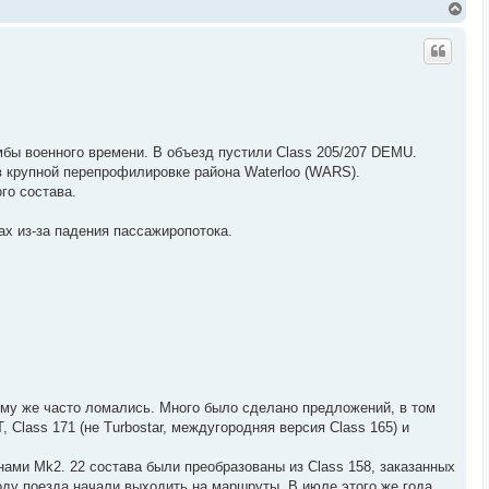
В
е
р
н
у
т
ь
с
я
к
омбы военного времени. В объезд пустили Class 205/207 DEMU.
н
в крупной перепрофилировке района Waterloo (WARS).
а
ч
го состава.
а
л
ах из-за падения пассажиропотока.
у
тому же часто ломались. Много было сделано предложений, в том
 Class 171 (не Turbostar, междугородняя версия Class 165) и
онами Mk2. 22 состава были преобразованы из Class 158, заказанных
 году поезда начали выходить на маршруты. В июле этого же года