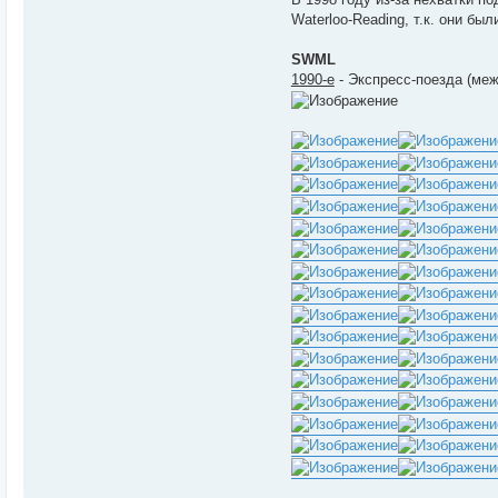
Waterloo-Reading, т.к. они бы
SWML
1990-е
- Экспресс-поезда (меж