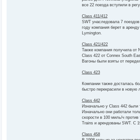
все 22 поезда вступили в ре
Class 411/412
SWT унаследовала 7 поездов C
году компания берет в аренду
Lymington.
Class 421/422
Также компания получила от 
Class 422 от Connex South Ea
Вагоны были взяты от передел
Class 423
Компании также досталась бо
быстро перекрасили в новую 
Class 442
Изначально у Class 442 были
Изначально они работали толь
скорости в 100 миль/ч против
Trains и арендованы SWT. С 
Class 458
В 1998 году из-за нехватки по