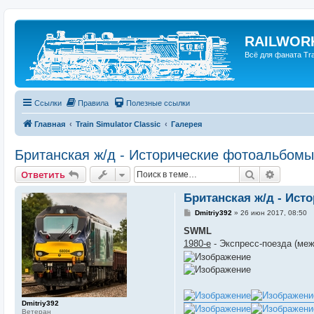
RAILWORK
Всё для фаната Trai
Ссылки
Правила
Полезные ссылки
Главная
Train Simulator Classic
Галерея
Британская ж/д - Исторические фотоальбомы
Поиск
Расшир
Ответить
Британская ж/д - Ис
С
Dmitriy392
»
26 июн 2017, 08:50
о
о
SWML
б
1980-е
- Экспресс-поезда (ме
щ
е
н
и
е
Dmitriy392
Ветеран