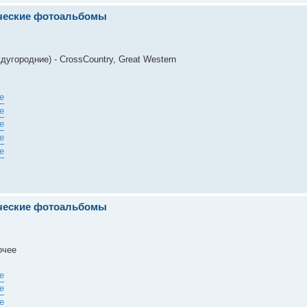
ические фотоальбомы
дугородние) - CrossCountry, Great Western
ические фотоальбомы
очее