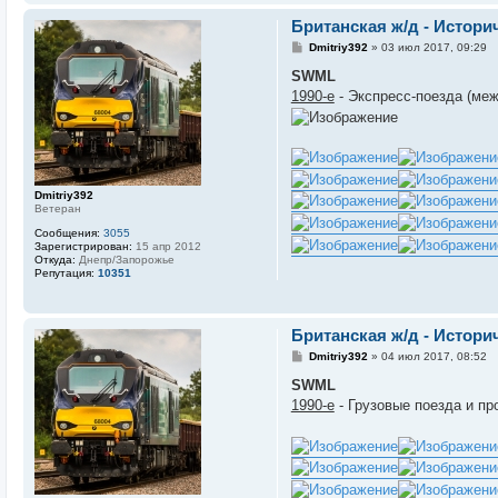
Британская ж/д - Истор
С
Dmitriy392
»
03 июл 2017, 09:29
о
о
SWML
б
1990-е
- Экспресс-поезда (меж
щ
е
н
и
е
Dmitriy392
Ветеран
Сообщения:
3055
Зарегистрирован:
15 апр 2012
Откуда:
Днепр/Запорожье
Репутация:
10351
Британская ж/д - Истор
С
Dmitriy392
»
04 июл 2017, 08:52
о
о
SWML
б
1990-е
- Грузовые поезда и пр
щ
е
н
и
е