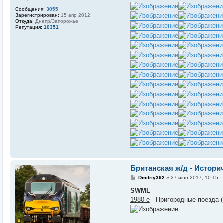
Сообщения:
3055
Зарегистрирован:
15 апр 2012
Откуда:
Днепр/Запорожье
Репутация:
10351
Британская ж/д - Истор
С
Dmitriy392
»
27 июн 2017, 10:15
о
о
SWML
б
1980-е
- Пригородные поезда (
щ
е
н
и