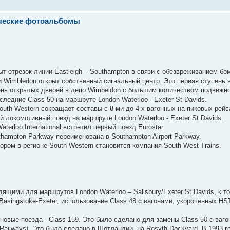
ические фотоальбомы
ыт отрезок линии Eastleigh – Southampton в связи с обезвреживанием б
и Wimbledon открыт собственный сигнальный центр. Это первая ступень 
ень открытых дверей в депо Wimbeldon с большим количеством подвижно
ледние Class 50 на маршруте London Waterloo - Exeter St Davids.
uth Western сокращает составы с 8-ми до 4-х вагонных на пиковых рейс
й локомотивный поезд на маршруте London Waterloo - Exeter St Davids.
terloo International встретил первый поезд Eurostar.
thampton Parkway переименована в Southampton Airport Parkway.
ором в регионе South Western становится компания South West Trains.
дящими для маршрутов London Waterloo – Salisbury/Exeter St Davids, к 
asingstoke-Exeter, использование Class 48 с вагонами, укороченных HST,
 новые поезда - Class 159. Это было сделано для замены Class 50 с ваг
al Railways). Это было сделано в Шотландии, на Rosyth Dockyard. В 1993