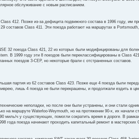
гулярное обслуживание с новым расписанием.
lass 412. Позже из-за дефицита подвижного состава в 1996 году, им при
 29 составов Class 411. Эти поезда работают на маршрутах в Portsmouth,
NSE 32 поезда Class 421, 22 из которых были модифицированы для более
stern. В 1999 году эти 8 поездов были переклассифицированы в Class 421
анных поездов 3-CEP, но некоторые брали с отстраненных составов.
льшая партия из 62 составов Class 423. Позже еще 4 поезда были пере
ливрею, лишь 4 поезда не были перекрашены, и продолжали ездить в цв
 технические неполадки, но после они были устранены, и они стали одн
ко на маршруте Waterloo-Weymouth, но на протяжении 90-х, их начали ст
 90 миль/ч у существующих, помогли сократить время в дороге. В рамка
1998 года поезда начинают проходить капитальный ремонт в мастерских
движного состава, компания SWT заказывает 30 поездов Class 458 Junipe