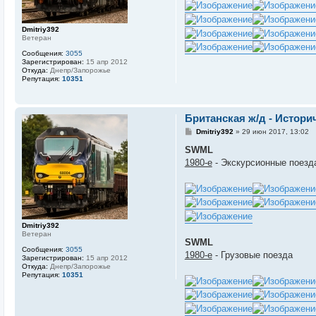
е
Dmitriy392
Ветеран
Сообщения:
3055
Зарегистрирован:
15 апр 2012
Откуда:
Днепр/Запорожье
Репутация:
10351
Британская ж/д - Истор
С
Dmitriy392
»
29 июн 2017, 13:02
о
о
SWML
б
1980-е
- Экскурсионные поезда 
щ
е
н
и
е
Dmitriy392
Ветеран
SWML
Сообщения:
3055
1980-е
- Грузовые поезда
Зарегистрирован:
15 апр 2012
Откуда:
Днепр/Запорожье
Репутация:
10351