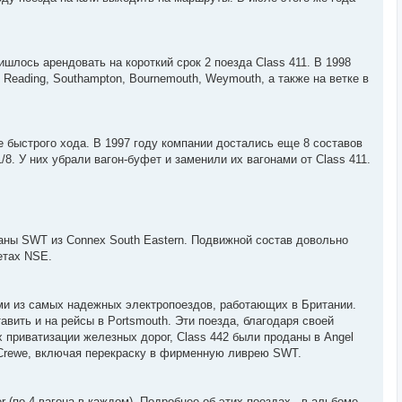
шлось арендовать на короткий срок 2 поезда Class 411. В 1998
 Reading, Southampton, Bournemouth, Weymouth, а также на ветке в
 быстрого хода. В 1997 году компании достались еще 8 составов
/8. У них убрали вагон-буфет и заменили их вагонами от Class 411.
даны SWT из Connex South Eastern. Подвижной состав довольно
етах NSE.
ими из самых надежных электропоездов, работающих в Британии.
авить и на рейсы в Portsmouth. Эти поезда, благодаря своей
х приватизации железных дорог, Class 442 были проданы в Angel
 Crewe, включая перекраску в фирменную ливрею SWT.
r (по 4 вагона в каждом). Подробнее об этих поездах - в альбоме