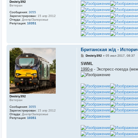
Dmitriy392
Ветеран
Сообщения:
3055
Зарегистрирован:
15 апр 2012
Откуда:
Днепр/Запорожье
Репутация:
10351
Британская ж/д - Истор
С
Dmitriy392
»
05 июл 2017, 08:37
о
о
SWML
б
1990-е
- Экспресс-поезда (меж
щ
е
н
и
е
Dmitriy392
Ветеран
Сообщения:
3055
Зарегистрирован:
15 апр 2012
Откуда:
Днепр/Запорожье
Репутация:
10351