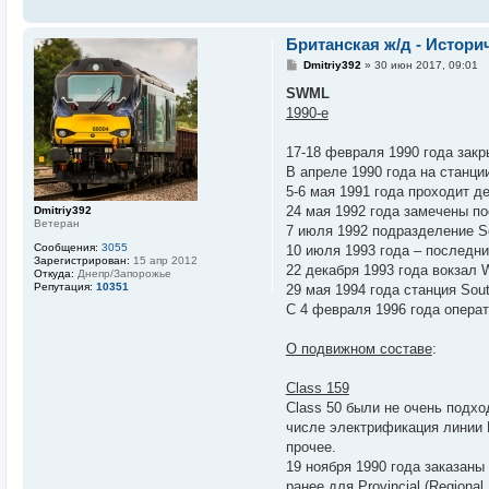
Британская ж/д - Истор
С
Dmitriy392
»
30 июн 2017, 09:01
о
о
SWML
б
1990-е
щ
е
н
17-18 февраля 1990 года закр
и
е
В апреле 1990 года на станци
5-6 мая 1991 года проходит д
24 мая 1992 года замечены пос
Dmitriy392
Ветеран
7 июля 1992 подразделение So
Сообщения:
3055
10 июля 1993 года – последни
Зарегистрирован:
15 апр 2012
22 декабря 1993 года вокзал Wa
Откуда:
Днепр/Запорожье
Репутация:
10351
29 мая 1994 года станция Sou
С 4 февраля 1996 года операт
О подвижном составе
:
Class 159
Class 50 были не очень подхо
числе электрификация линии B
прочее.
19 ноября 1990 года заказаны
ранее для Provincial (Region