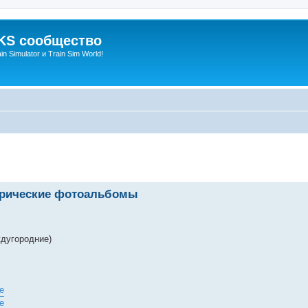
S сообщество
n Simulator и Train Sim World!
енный поиск
торические фотоальбомы
ждугородние)