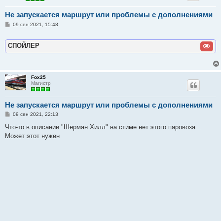
Не запускается маршрут или проблемы с дополнениями
С
09 сен 2021, 15:48
о
о
б
СПОЙЛЕР
щ
е
н
и
е
Fox25
Магистр
Не запускается маршрут или проблемы с дополнениями
С
09 сен 2021, 22:13
о
о
Что-то в описании "Шерман Хилл" на стиме нет этого паровоза...
б
Может этот нужен
щ
е
н
и
е