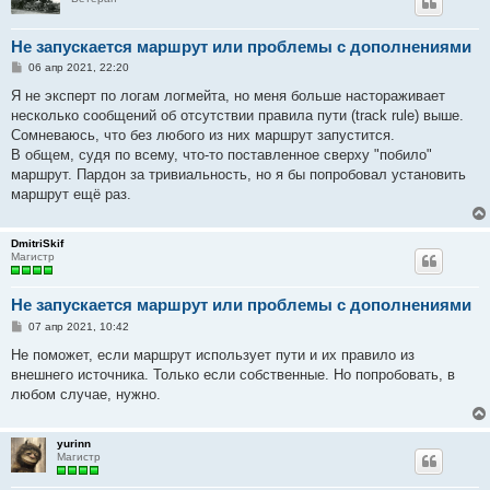
Не запускается маршрут или проблемы с дополнениями
С
06 апр 2021, 22:20
о
о
Я не эксперт по логам логмейта, но меня больше настораживает
б
несколько сообщений об отсутствии правила пути (track rule) выше.
щ
е
Сомневаюсь, что без любого из них маршрут запустится.
н
В общем, судя по всему, что-то поставленное сверху "побило"
и
е
маршрут. Пардон за тривиальность, но я бы попробовал установить
маршрут ещё раз.
DmitriSkif
Магистр
Не запускается маршрут или проблемы с дополнениями
С
07 апр 2021, 10:42
о
о
Не поможет, если маршрут использует пути и их правило из
б
внешнего источника. Только если собственные. Но попробовать, в
щ
е
любом случае, нужно.
н
и
е
yurinn
Магистр