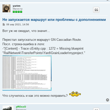
yurinn
Магистр
Не запускается маршрут или проблемы с дополнениями
С
06 апр 2021, 14:56
о
о
Вот уж не ожидал, что значит...
б
щ
е
Перестал запускаться маршрут GN Cascadian Route.
н
Посл. строка-ошибка в логе:
и
е
-"[Content] - Trace cEntity.cpp : 1272 = Missing blueprint
"RailNetwork\TransferPoints\Yard\GrainLoader\myproject."
Что случилось и как это можно поправить?
pROssO
Ветеран