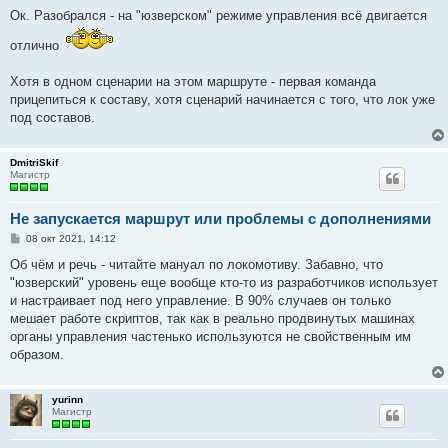
о
о
Ок. Разобрался - на "юзверском" режиме управления всё двигается
б
щ
отлично
е
н
и
Хотя в одном сценарии на этом маршруте - первая команда
е
прицепиться к составу, хотя сценарий начинается с того, что лок уже
под составов.
DmitriSkif
Магистр
Не запускается маршрут или проблемы с дополнениями
С
08 окт 2021, 14:12
о
о
Об чём и речь - читайте мануал по локомотиву. Забавно, что
б
"юзверский" уровень еще вообще кто-то из разработчиков использует
щ
е
и настраивает под него управление. В 90% случаев он только
н
мешает работе скриптов, так как в реально продвинутых машинах
и
е
органы управления частенько используются не свойственным им
образом.
yurinn
Магистр