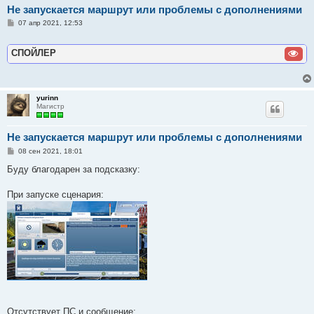
Не запускается маршрут или проблемы с дополнениями
С
07 апр 2021, 12:53
о
о
б
СПОЙЛЕР
щ
е
н
и
е
yurinn
Магистр
Не запускается маршрут или проблемы с дополнениями
С
08 сен 2021, 18:01
о
о
Буду благодарен за подсказку:
б
щ
е
При запуске сценария:
н
и
е
Отсутствует ПС и сообщение: