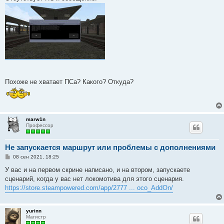
Похоже не хватает ПСа? Какого? Откуда?
marw1n
Профессор
Не запускается маршрут или проблемы с дополнениями
С
08 сен 2021, 18:25
о
о
У вас и на первом скрине написано, и на втором, запускаете
б
сценарий, когда у вас нет локомотива для этого сценария.
щ
е
https://store.steampowered.com/app/2777 ... oco_AddOn/
н
и
е
yurinn
Магистр