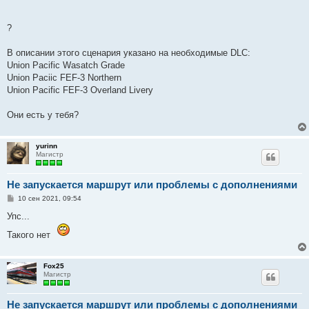
?
В описании этого сценария указано на необходимые DLC:
Union Pacific Wasatch Grade
Union Paciic FEF-3 Northern
Union Pacific FEF-3 Overland Livery
Они есть у тебя?
yurinn
Магистр
Не запускается маршрут или проблемы с дополнениями
С
10 сен 2021, 09:54
о
о
Упс...
б
щ
Такого нет
е
н
и
е
Fox25
Магистр
Не запускается маршрут или проблемы с дополнениями