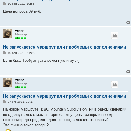
С
10 сен 2021, 19:55
о
о
Цена вопроса 89 руб.
б
щ
е
н
и
yurinn
е
Магистр
Не запускается маршрут или проблемы с дополнениями
С
10 сен 2021, 21:08
о
о
Если бы... Требует установленную игру :-(
б
щ
е
н
и
yurinn
е
Магистр
Не запускается маршрут или проблемы с дополнениями
С
07 окт 2021, 19:17
о
о
На новом маршруте "B&O Mountain Subdivision" ни в одном сценарии
б
не сдвинуть лок с места: тормоза отпущены, риверс в перед,
щ
е
контроллер до предела - движок орет, а лок как вкопанный.
н
Эта фишка такая теперь?
и
е