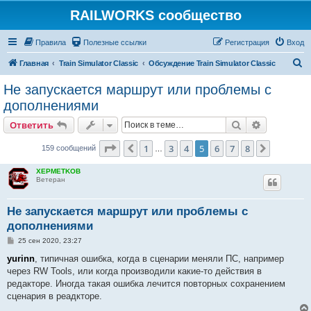
RAILWORKS сообщество
Правила
Полезные ссылки
Регистрация
Вход
П
Главная
Train Simulator Classic
Обсуждение Train Simulator Classic
о
Не запускается маршрут или проблемы с
и
дополнениями
с
Поиск
Расширен
Ответить
к
Страница
5
из
8
1
3
4
5
6
7
8
Пред.
След.
159 сообщений
…
XEPMETKOB
Ветеран
Не запускается маршрут или проблемы с
дополнениями
С
25 сен 2020, 23:27
о
о
yurinn
, типичная ошибка, когда в сценарии меняли ПС, например
б
через RW Tools, или когда производили какие-то действия в
щ
е
редакторе. Иногда такая ошибка лечится повторных сохранением
н
сценария в реадкторе.
и
е