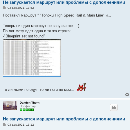
Не запускается маршрут или проблемы с дополнениями
С
03 дек 2021, 13:52
о
о
Поставил маршрут " "Tohoku High Speed Rail & Main Line" и...
б
щ
е
Теперь ни один маршрут не запускается :-(
н
По лог-мету идет одна и та жа строка:
и
е
-"Blueprint set not found"
То ли лыжи не едут, то ли ноги не мои...
Damien Thorn
Профессор
Не запускается маршрут или проблемы с дополнениями
С
03 дек 2021, 15:12
о