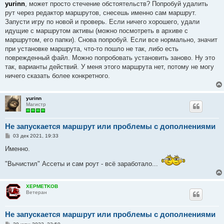
о
yurinn
, может просто стечение обстоятельств? Попробуй удалить
б
рут через редактор маршрутов, снесешь именно сам маршрут.
щ
е
Запусти игру по новой и проверь. Если ничего хорошего, удали
н
идущие с маршрутом активы (можно посмотреть в архиве с
и
е
маршрутом, его папки). Снова попробуй. Если все нормально, значит
при установке маршрута, что-то пошло не так, либо есть
поврежденный файл. Можно попробовать установить заново. Ну это
так, варианты действий. У меня этого маршрута нет, потому не могу
ничего сказать более конкретного.
yurinn
Магистр
Не запускается маршрут или проблемы с дополнениями
С
03 дек 2021, 19:33
о
о
Именно.
б
щ
"Вычистил" Ассеты и сам роут - всё заработало...
е
н
и
е
XEPMETKOB
Ветеран
Не запускается маршрут или проблемы с дополнениями
С