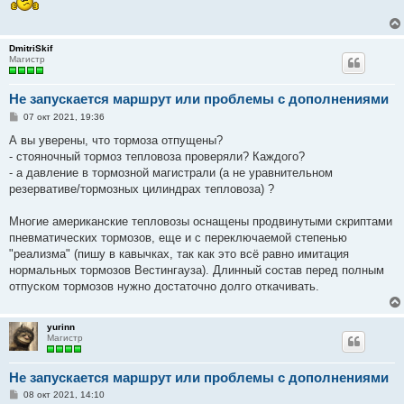
DmitriSkif
Магистр
Не запускается маршрут или проблемы с дополнениями
С
07 окт 2021, 19:36
о
о
А вы уверены, что тормоза отпущены?
б
- стояночный тормоз тепловоза проверяли? Каждого?
щ
е
- а давление в тормозной магистрали (а не уравнительном
н
резервативе/тормозных цилиндрах тепловоза) ?
и
е
Многие американские тепловозы оснащены продвинутыми скриптами
пневматических тормозов, еще и с переключаемой степенью
"реализма" (пишу в кавычках, так как это всё равно имитация
нормальных тормозов Вестингауза). Длинный состав перед полным
отпуском тормозов нужно достаточно долго откачивать.
yurinn
Магистр
Не запускается маршрут или проблемы с дополнениями
С
08 окт 2021, 14:10