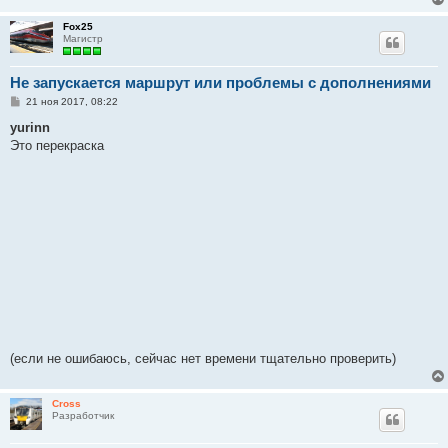
Fox25
Магистр
Не запускается маршрут или проблемы с дополнениями
С
21 ноя 2017, 08:22
о
о
yurinn
б
Это перекраска
щ
е
н
и
е
(если не ошибаюсь, сейчас нет времени тщательно проверить)
Cross
Разработчик