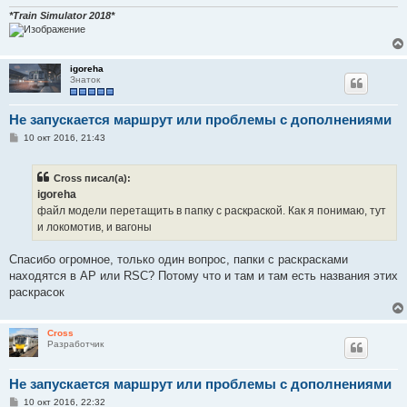
и
е
*Train Simulator 2018*
igoreha
Знаток
Не запускается маршрут или проблемы с дополнениями
С
10 окт 2016, 21:43
о
о
б
Cross писал(а):
щ
е
igoreha
н
файл модели перетащить в папку с раскраской. Как я понимаю, тут
и
е
и локомотив, и вагоны
Спасибо огромное, только один вопрос, папки с раскрасками
находятся в АР или RSC? Потому что и там и там есть названия этих
раскрасок
Cross
Разработчик
Не запускается маршрут или проблемы с дополнениями
С
10 окт 2016, 22:32