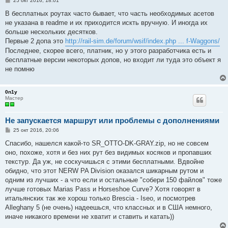
25 окт 2016, 18:01
о
о
В бесплатных роутах часто бывает, что часть необходимых асетов
б
не указана в readme и их приходится искть вручную. И иногда их
щ
е
больше нескольких десятков.
н
Первые 2 допа это
http://rail-sim.de/forum/wsif/index.php ... f-Waggons/
и
е
Последнее, скорее всего, платник, но у этого разработчика есть и
бесплатные версии некоторых допов, но входит ли туда это объект я
не помню
0n1y
Мастер
Не запускается маршрут или проблемы с дополнениями
С
25 окт 2016, 20:06
о
о
Спасибо, нашелся какой-то SR_OTTO-DK-GRAY.zip, но не совсем
б
оно, похоже, хотя и без них рут без видимых косяков и пропавших
щ
е
текстур. Да уж, не соскучишься с этими бесплатными. Вдвойне
н
обидно, что этот NERW PA Division оказался шикарным рутом и
и
е
одним из лучших - а что если и остальные "собери 150 файлов" тоже
лучше готовых Marias Pass и Horseshoe Curve? Хотя говорят в
итальянских так же хорош только Brescia - Iseo, и посмотрев
Alleghany 5 (не очень) надеешься, что классных и в США немного,
иначе никакого времени не хватит и ставить и катать))