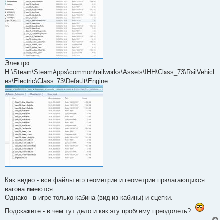
Электро:
H:\Steam\SteamApps\common\railworks\Assets\IHH\Class_73\RailVehicl
es\Electric\Class_73\Default\Engine
Как видно - все файлы его геометрии и геометрии прилагающихся
вагона имеются.
Однако - в игре только кабина (вид из кабины) и сцепки.
Подскажите - в чем тут дело и как эту проблему преодолеть?