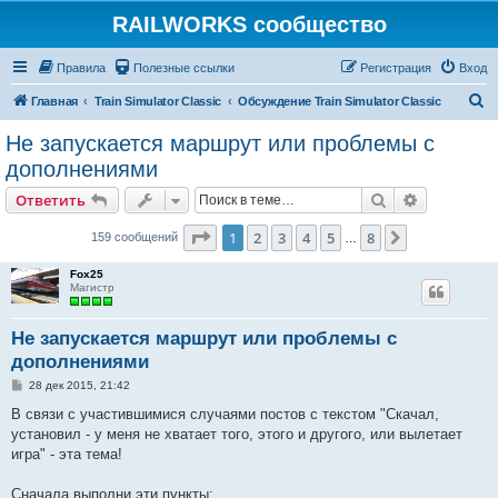
RAILWORKS сообщество
Правила
Полезные ссылки
Регистрация
Вход
П
Главная
Train Simulator Classic
Обсуждение Train Simulator Classic
о
Не запускается маршрут или проблемы с
и
дополнениями
с
Поиск
Расширен
Ответить
к
Страница
1
из
8
1
2
3
4
5
8
След.
159 сообщений
…
Fox25
Магистр
Не запускается маршрут или проблемы с
дополнениями
С
28 дек 2015, 21:42
о
о
В связи с участившимися случаями постов с текстом "Скачал,
б
установил - у меня не хватает того, этого и другого, или вылетает
щ
е
игра" - эта тема!
н
и
е
Сначала выполни эти пункты: