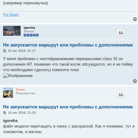
н
(например переозвучка).
и
е
Я в Steam
igoreha
Знаток
Не запускается маршрут или проблемы с дополнениями
С
10 окт 2016, 21:17
о
о
У меня проблема с неотображаемыми перекрасками class 91 из
б
дополнения АР, понимаю что такой косяк обсуждался, но я не пойму
щ
е
что необходимо сделать) помогите плиз
н
и
е
Cross
Разработчик
Не запускается маршрут или проблемы с дополнениями
С
10 окт 2016, 21:20
о
о
igoreha
б
файл модели перетащить в папку с раскраской. Как я понимаю, тут и
щ
е
локомотив, и вагоны
н