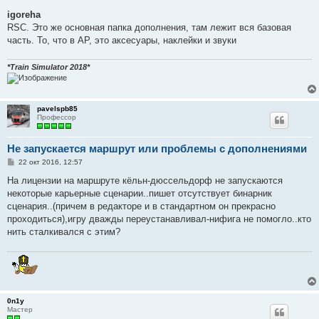
о
о
igoreha
б
RSC. Это же основная папка дополнения, там лежит вся базовая
щ
е
часть. То, что в AP, это аксесуары, наклейки и звуки
н
и
е
*Train Simulator 2018*
pavelspb85
Профессор
Не запускается маршрут или проблемы с дополнениями
С
22 окт 2016, 12:57
о
о
На лицензии на маршруте кёльн-дюссельдорф не запускаются
б
некоторые карьерные сценарии..пишет отсутствует бинарник
щ
е
сценария..(причем в редакторе и в стандартном он прекрасно
н
проходиться),игру дважды переустанавливал-нифига не помогло..кто
и
е
нить сталкивался с этим?
0n1y
Мастер