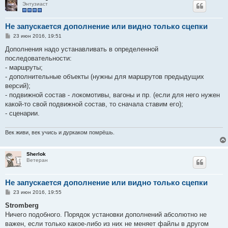
Энтузиаст
Не запускается дополнение или видно только сцепки
С
23 июн 2016, 19:51
о
о
Дополнения надо устанавливать в определенной
б
последовательности:
щ
е
- маршруты;
н
- дополнительные объекты (нужны для маршрутов предыдущих
и
е
версий);
- подвижной состав - локомотивы, вагоны и пр. (если для него нужен
какой-то свой подвижной состав, то сначала ставим его);
- сценарии.
Век живи, век учись и дуркаком помрёшь.
Sherlok
Ветеран
Не запускается дополнение или видно только сцепки
С
23 июн 2016, 19:55
о
о
Stromberg
б
Ничего подобного. Порядок установки дополнений абсолютно не
щ
е
важен, если только какое-либо из них не меняет файлы в другом