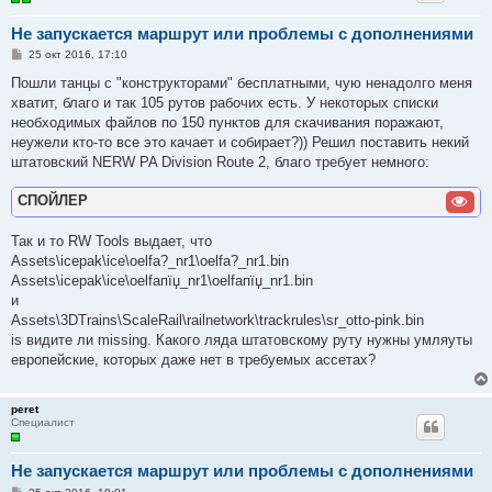
Не запускается маршрут или проблемы с дополнениями
С
25 окт 2016, 17:10
о
о
Пошли танцы с "конструкторами" бесплатными, чую ненадолго меня
б
хватит, благо и так 105 рутов рабочих есть. У некоторых списки
щ
е
необходимых файлов по 150 пунктов для скачивания поражают,
н
неужели кто-то все это качает и собирает?)) Решил поставить некий
и
е
штатовский NERW PA Division Route 2, благо требует немного:
СПОЙЛЕР
Так и то RW Tools выдает, что
Assets\icepak\ice\oelfa?_nr1\oelfa?_nr1.bin
Assets\icepak\ice\oelfaпїџ_nr1\oelfaпїџ_nr1.bin
и
Assets\3DTrains\ScaleRail\railnetwork\trackrules\sr_otto-pink.bin
is видите ли missing. Какого ляда штатовскому руту нужны умляуты
европейские, которых даже нет в требуемых ассетах?
peret
Специалист
Не запускается маршрут или проблемы с дополнениями
С