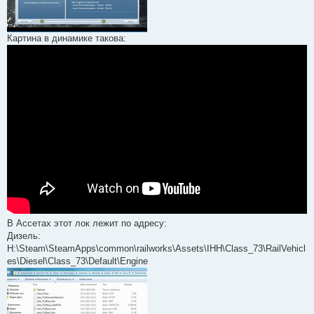
Картина в динамике такова:
В Ассетах этот лок лежит по адресу:
Дизель:
H:\Steam\SteamApps\common\railworks\Assets\IHH\Class_73\RailVehicl
es\Diesel\Class_73\Default\Engine