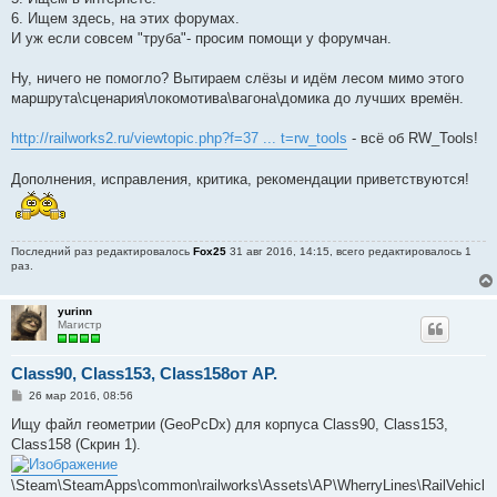
6. Ищем здесь, на этих форумах.
И уж если совсем "труба"- просим помощи у форумчан.
Ну, ничего не помогло? Вытираем слёзы и идём лесом мимо этого
маршрута\сценария\локомотива\вагона\домика до лучших времён.
http://railworks2.ru/viewtopic.php?f=37 ... t=rw_tools
- всё об RW_Tools!
Дополнения, исправления, критика, рекомендации приветствуются!
Последний раз редактировалось
Fox25
31 авг 2016, 14:15, всего редактировалось 1
раз.
yurinn
Магистр
Class90, Class153, Class158от АР.
С
26 мар 2016, 08:56
о
о
Ищу файл геометрии (GeoPcDx) для корпуса Class90, Class153,
б
Class158 (Скрин 1).
щ
е
н
\Steam\SteamApps\common\railworks\Assets\AP\WherryLines\RailVehicl
и