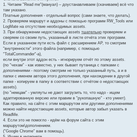
1. Читаем "Read me"(мануал) – доустанавливаем (скачиваем) всё что
там указано.
Платные дополнения - отдельный вопрос (сами знаете, что делать).
2. Проверяем маршрут и аддоны с помощью программ RW_Tools или
LogMate на отсутствие необходимых assets.
3. При обнаружении недостающих assets
тщательно
проверяем и
сверяем со своим путь, указанный в листе отчёта этих программ.
Если в указанном пути есть файл с расширением АР, то смотрим
"внутренности" этого файла (например, с помощью
"TotalCommander"-а),
если внутри этот аддон есть - игнорируем отчёт по этому assets.
(по "чехам" - как известно, у них бывает путаница с папками с
дополнениями - поэтому смотрим не только указанный путь, а и в
папки с именем автора этого дополнения, при нахождении в другой
папке - копируем в папку в соответствии с отчётом о недостающих
assets).
(по "немцам" - умляуты не дают загрузить то, что надо - ищем
адаптированную версию или правим в "рукопашную" - кто умеет).
Как правило, на сайте с этим маршрутом или другими дополнениями
можно найти недостающие assets, которые автор забыл указать в
ReadMe.
4. Если это не помогло - идём на форум сайта с этим
маршрутом\дополнением.
("Google Chrome" вам в помощь).
5. Ищем в интернете.