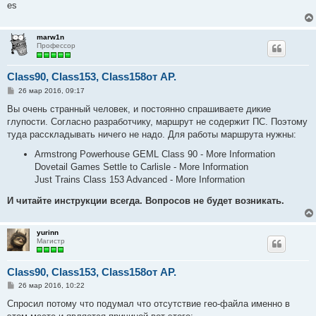
е
es
marw1n
Профессор
Class90, Class153, Class158от АР.
С
26 мар 2016, 09:17
о
о
Вы очень странный человек, и постоянно спрашиваете дикие
б
глупости. Согласно разработчику, маршрут не содержит ПС. Поэтому
щ
е
туда расскладывать ничего не надо. Для работы маршрута нужны:
н
и
Armstrong Powerhouse GEML Class 90 - More Information
е
Dovetail Games Settle to Carlisle - More Information
Just Trains Class 153 Advanced - More Information
И читайте инструкции всегда. Вопросов не будет возникать.
yurinn
Магистр
Class90, Class153, Class158от АР.
С
26 мар 2016, 10:22
о
о
Спросил потому что подумал что отсутствие гео-файла именно в
б