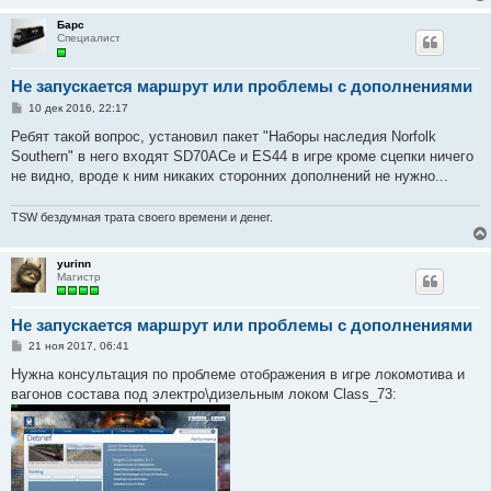
Барс
Специалист
Не запускается маршрут или проблемы с дополнениями
С
10 дек 2016, 22:17
о
о
Ребят такой вопрос, установил пакет "Наборы наследия Norfolk
б
Southern" в него входят SD70ACe и ES44 в игре кроме сцепки ничего
щ
е
не видно, вроде к ним никаких сторонних дополнений не нужно...
н
и
е
TSW бездумная трата своего времени и денег.
yurinn
Магистр
Не запускается маршрут или проблемы с дополнениями
С
21 ноя 2017, 06:41
о
о
Нужна консультация по проблеме отображения в игре локомотива и
б
вагонов состава под электро\дизельным локом Class_73:
щ
е
н
и
е