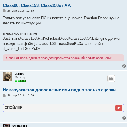
Class90, Class153, Class158от АР.
С
26 мар 2016, 12:25
о
о
Только вот установку ПС из пакета сценариев Traction Depot нужно
б
делать по инструкции
щ
е
н
в частности в папке
и
е
JustTrains\Class153\RailVehicles\Diesel\Class153\ONE\Engine должен
находиться файл
jt_class_153_nxea.GeoPcDx
, а не файл
jt_class_153.GeoPcDx
У вас нет необходимых прав для просмотра вложений в этом сообщении.
yurinn
Магистр
Не запускается дополнение или видно только сцепки
С
26 мар 2016, 13:09
о
о
б
СПОЙЛЕР
щ
е
н
и
е
Stromberg