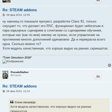
Re: STEAM addons
С
09 фев 2014, 12:05
о
о
ну наконец-то показали прогресс разработки Class 91, только
б
смущает то, что делают его RSC, функционал будет небогатым и
щ
е
пара карьерных сценариев в сочетании со сценариями обучения,
н
которые нах (как по мне) никому не нужны, если управление на
и
е
протяжении многих дополнений одинаковое. Да и перекраска всего
одна. Сколько можно то?
Хотя модель качественная, что хорошо видно на ранних скриншотах.
*Train Simulator 2018*
PseudoStalker
Ветеран
Re: STEAM addons
С
09 фев 2014, 12:12
о
о
б
Cross писал(а):
щ
е
Хотя модель качественная, что хорошо видно на ранних
н
скриншотах.
и