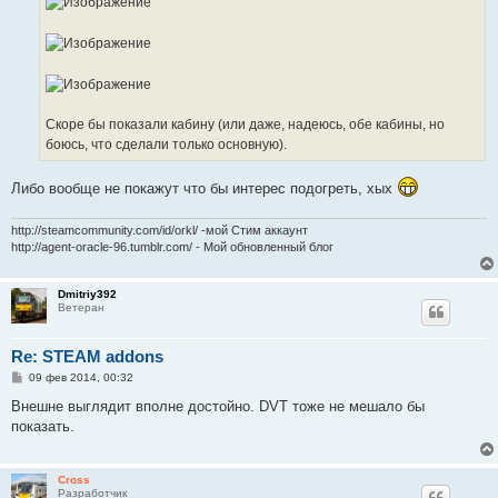
Скоре бы показали кабину (или даже, надеюсь, обе кабины, но
боюсь, что сделали только основную).
Либо вообще не покажут что бы интерес подогреть, хых
http://steamcommunity.com/id/orkl/ -мой Стим аккаунт
http://agent-oracle-96.tumblr.com/ - Мой обновленный блог
Dmitriy392
Ветеран
Re: STEAM addons
С
09 фев 2014, 00:32
о
о
Внешне выглядит вполне достойно. DVT тоже не мешало бы
б
показать.
щ
е
н
и
Cross
е
Разработчик