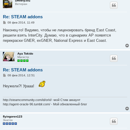
Dmitriy392
Ветеран
Re: STEAM addons
С
08 фев 2014, 11:49
о
о
Наконец-то! Видимо, чтобы не лицензировать бренд East Coast,
б
решили взять InterCity. Думаю, что в сценариях AP появятся
щ
е
перекраски GNER, exGNER, National Express и East Coast.
н
и
е
Aya Tokido
Магистр
Re: STEAM addons
С
08 фев 2014, 12:51
о
о
Неужели?! Урааа!
б
щ
е
н
и
http://steamcommunity.com/id/orkl/ -мой Стим аккаунт
е
http://agent-oracle-96.tumblr.com/ - Мой обновленный блог
flyingoren123
Знаток