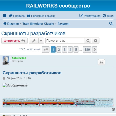
RAILWORKS сообщество
Правила
Полезные ссылки
Регистрация
Вход
П
Главная
Train Simulator Classic
Галерея
о
Скриншоты разработчиков
и
Поиск
Расширен
Ответить
с
к
Страница
1
из
189
1
2
3
4
5
189
След.
3777 сообщений
…
fighter2012
Ветеран
Скриншоты разработчиков
С
08 фев 2014, 11:20
о
о
б
щ
е
н
и
е