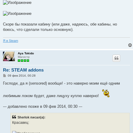
е
Скоре бы показали кабину (или даже, надеюсь, обе кабины, но
боюсь, что сделали только основную).
Я в Steam
Aya Tokido
Магистр
Re: STEAM addons
С
09 фев 2014, 00:28
о
о
Господи, да я (sensored) вообще! - это наверно моим ещё одним
б
щ
е
любимым локом будет, даже лицуху куплю наверно!
н
и
е
--- добавлено позже в 09 фев 2014, 00:30 ---
Sherlok писал(а):
Красавец: