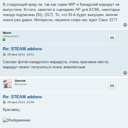
е
В следующий вряд ли, так как скрин WIP и Канадский маршрут не
выпустили. Кстати, заметил в сценариях AP для ECML, некоторых
поезда подписаны (91), (317). То, что 91-й будет выпущен, многие
знали уже давно. Интересно, неужели скоро нас ждет Class 317?
Maxel
Специалист
Re: STEAM addons
С
08 фев 2014, 18:01
о
о
Смотрю фотки канадского маршрута, очень красивые места,
б
маршрут может получиться очень живописным
щ
е
н
и
Sherlok
е
Ветеран
Re: STEAM addons
С
08 фев 2014, 23:56
о
о
Красавец:
б
щ
е
н
и