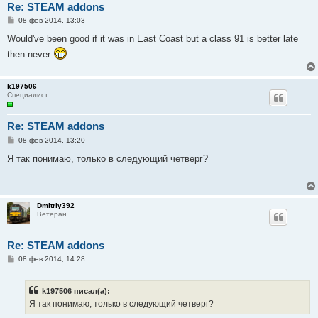
Re: STEAM addons
С
08 фев 2014, 13:03
о
о
Would've been good if it was in East Coast but a class 91 is better late
б
then never
щ
е
н
и
k197506
е
Специалист
Re: STEAM addons
С
08 фев 2014, 13:20
о
о
Я так понимаю, только в следующий четверг?
б
щ
е
н
и
Dmitriy392
е
Ветеран
Re: STEAM addons
С
08 фев 2014, 14:28
о
о
б
k197506 писал(а):
щ
е
Я так понимаю, только в следующий четверг?
н
и