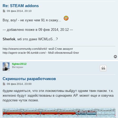
Re: STEAM addons
С
09 фев 2014, 20:10
о
о
Воу, воу! - не хуже чем 91 я скажу...
б
щ
е
--- добавлено позже в 09 фев 2014, 20:12 ---
н
и
е
Sherlok
, мб это даже WCMLoS...?
http://steamcommunity.com/id/orkl/ -мой Стим аккаунт
http://agent-oracle-96.tumblr.com/ - Мой обновленный блог
fighter2012
Ветеран
Скриншоты разработчиков
С
09 фев 2014, 23:00
о
о
будем надеяться, что эти локомотивы выйдут одним твин паком. т.к.
б
железно будут задействованы в сценариях АР. может еще и озвучка
щ
е
подоспее чуток позже.
н
и
е