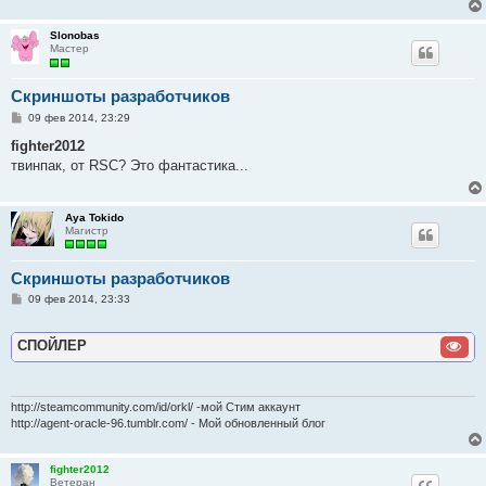
Slonobas
Мастер
Скриншоты разработчиков
С
09 фев 2014, 23:29
о
о
fighter2012
б
твинпак, от RSC? Это фантастика...
щ
е
н
и
Aya Tokido
е
Магистр
Скриншоты разработчиков
С
09 фев 2014, 23:33
о
о
б
СПОЙЛЕР
щ
е
н
и
е
http://steamcommunity.com/id/orkl/ -мой Стим аккаунт
http://agent-oracle-96.tumblr.com/ - Мой обновленный блог
fighter2012
Ветеран