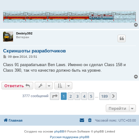
щ
е
н
и
е
Dmitriy392
Ветеран
Скриншоты разработчиков
С
09 фев 2014, 23:51
о
о
Class 91 разрабатывал Ben Laws. Именно он сделал Class 158 и
б
Class 390, так что качество должно быть на уровне.
щ
е
н
и
Ответить
е
Страница
1
из
189
1
2
3
4
5
189
След.
3777 сообщений
…
Перейти
Главная
Часовой пояс:
UTC+03:00
Создано на основе
phpBB
® Forum Software © phpBB Limited
Русская поддержка phpBB