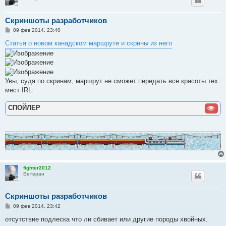
Скриншоты разработчиков
С
09 фев 2014, 23:40
о
о
Статья о новом канадском маршруте и скрины из него
б
щ
е
н
и
е
Увы, судя по скринам, маршрут не сможет передать все красоты тех
мест IRL:
СПОЙЛЕР
fighter2012
Ветеран
Скриншоты разработчиков
С
09 фев 2014, 23:42
о
о
отсутствие подлеска что ли сбивает или другие породы хвойных.
б