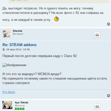
е
Да, выглядит потрясно. Но я одного понять не могу: почему
стеклоочистители в раскоряку? На всех фото с 91 они собраны на
носу, а не каждый в своем углу.
Sherlok
Ветеран
Re: STEAM addons
С
09 фев 2014, 19:38
о
о
Первый после долгово перерыва кадр с Class 92:
б
щ
е
н
и
е
И что это за маршрут? WCMLN вроде?
На скриншоте по-моему какие-то слишком насыщенные цвета кстати,
странно смотрися.
Я в Steam
Aya Tokido
Магистр