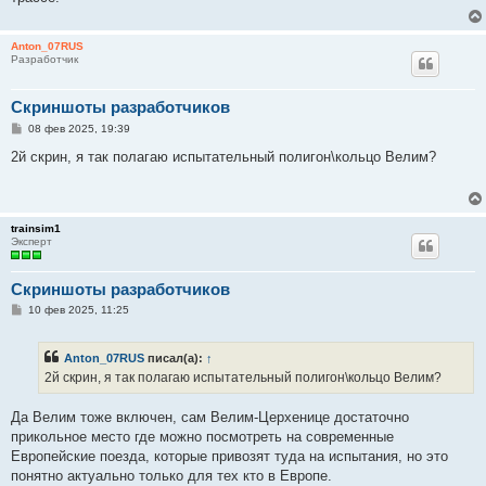
Anton_07RUS
Разработчик
Скриншоты разработчиков
С
08 фев 2025, 19:39
о
о
2й скрин, я так полагаю испытательный полигон\кольцо Велим?
б
щ
е
н
и
trainsim1
е
Эксперт
Скриншоты разработчиков
С
10 фев 2025, 11:25
о
о
б
Anton_07RUS
писал(а):
↑
щ
е
2й скрин, я так полагаю испытательный полигон\кольцо Велим?
н
и
е
Да Велим тоже включен, сам Велим-Церхенице достаточно
прикольное место где можно посмотреть на современные
Европейские поезда, которые привозят туда на испытания, но это
понятно актуально только для тех кто в Европе.