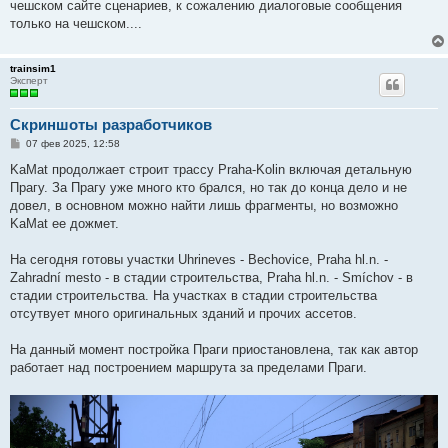
чешском сайте сценариев, к сожалению диалоговые сообщения
только на чешском....
trainsim1
Эксперт
Скриншоты разработчиков
С
07 фев 2025, 12:58
о
о
KaMat продолжает строит трассу Praha-Kolin включая детальную
б
Прагу. За Прагу уже много кто брался, но так до конца дело и не
щ
е
довел, в основном можно найти лишь фрагменты, но возможно
н
KaMat ее дожмет.
и
е
На сегодня готовы участки Uhrineves - Bechovice, Praha hl.n. -
Zahradní mesto - в стадии строительства, Praha hl.n. - Smíchov - в
стадии строительства. На участках в стадии строительства
отсутвует много оригинальных зданий и прочих ассетов.
На данный момент постройка Праги приостановлена, так как автор
работает над построением маршрута за пределами Праги.