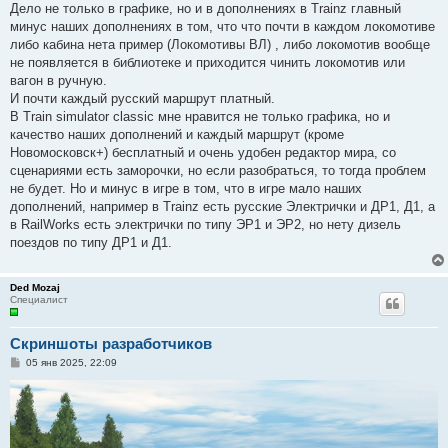
о
Дело не только в графике, но и в дополнениях в Trainz главный
б
минус наших дополнениях в том, что что почти в каждом локомотиве
щ
е
либо кабина нета пример (Локомотивы ВЛ) , либо локомотив вообще
н
не появляется в библиотеке и приходится чинить локомотив или
и
е
вагон в ручную.
И почти каждый русский маршрут платный.
В Train simulator classic мне нравится не только графика, но и
качество наших дополнений и каждый маршрут (кроме
Новомосковск+) бесплатный и очень удобен редактор мира, со
сценариями есть заморочки, но если разобраться, то тогда проблем
не будет. Но и минус в игре в том, что в игре мало наших
дополнений, например в Trainz есть русские Электрички и ДР1, Д1, а
в RailWorks есть электрички по типу ЭР1 и ЭР2, но нету дизель
поездов по типу ДР1 и Д1.
Ded Mozaj
Специалист
Скриншоты разработчиков
С
05 янв 2025, 22:09
о
о
б
щ
е
н
и