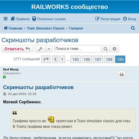
RAILWORKS сообщество
Правила
Полезные ссылки
Регистрация
Вход
П
Главная
Train Simulator Classic
Галерея
о
Скриншоты разработчиков
и
Поиск
Расширен
Ответить
с
к
Страница
189
из
189
1
185
186
187
188
189
Пред.
3777 сообщений
…
Ded Mozaj
Специалист
Скриншоты разработчиков
С
22 дек 2024, 22:19
о
о
Матвей Сербиенко
,
б
щ
е
н
и
Графика просто во
приятная в Train simulator classic для глаз.
е
В Trainz графика мне глаза режет.
Да безусловно, ребятишкам, всегда нравились мультики!)) "но когда