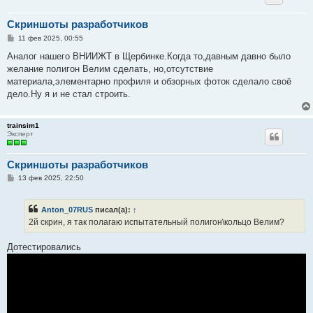
Скриншоты разработчиков
С
11 фев 2025, 00:55
о
о
Аналог нашего ВНИИЖТ в Щербинке.Когда то,давным давно было
б
желание полигон Велим сделать, но,отсутствие
щ
е
материала,элементарно профиля и обзорных фоток сделало своё
н
дело.Ну я и не стал строить.
и
е
trainsim1
Эксперт
Скриншоты разработчиков
С
13 фев 2025, 22:50
о
о
б
Anton_07RUS
писал(а):
↑
щ
е
2й скрин, я так полагаю испытательный полигон\кольцо Велим?
н
и
е
Дотестировались