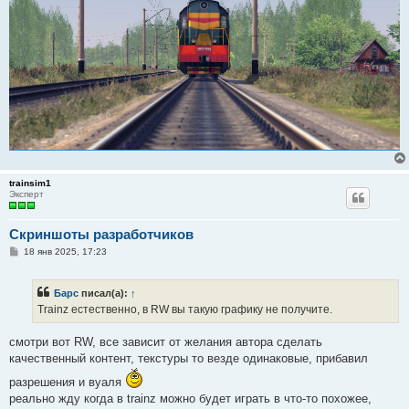
е
trainsim1
Эксперт
Скриншоты разработчиков
С
18 янв 2025, 17:23
о
о
б
Барс
писал(а):
↑
щ
е
Trainz естественно, в RW вы такую графику не получите.
н
и
е
смотри вот RW, все зависит от желания автора сделать
качественный контент, текстуры то везде одинаковые, прибавил
разрешения и вуаля
реально жду когда в trainz можно будет играть в что-то похожее,