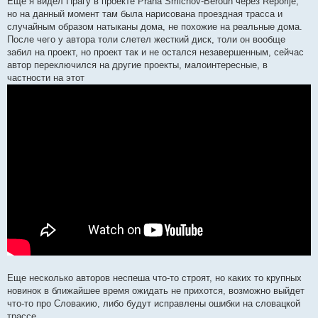
Еще я видел Прагу в проекте Praha Smichov-Beroun через Reporije,
но на данный момент там была нарисована проездная трасса и
случайным образом натыканы дома, не похожие на реальные дома.
После чего у автора толи слетел жесткий диск, толи он вообще
забил на проект, но проект так и не остался незавершенным, сейчас
автор переключился на другие проекты, малоинтересные, в
частности на этот
Еще несколько авторов неспеша что-то строят, но каких то крупных
новинок в ближайшее время ожидать не прихотся, возможно выйдет
что-то про Словакию, либо будут исправлены ошибки на словацкой
трассе.