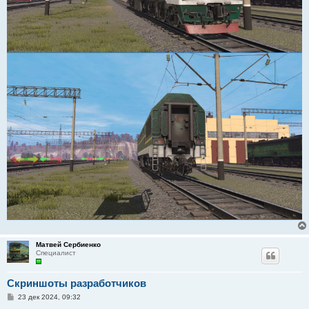
Матвей Сербиенко
Специалист
Скриншоты разработчиков
С
23 дек 2024, 09:32
о