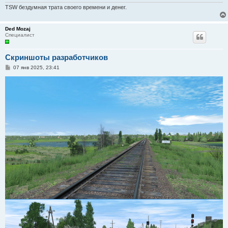
н
и
TSW бездумная трата своего времени и денег.
е
Ded Mozaj
Специалист
Скриншоты разработчиков
С
07 янв 2025, 23:41
о
о
б
щ
е
н
и
е