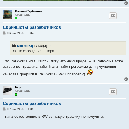
Матвей Сербиенко
Специалист
Скриншоты разработчиков
С
06 янв 2025, 09:34
о
о
б
Ded Mozaj
писал(а):
↑
щ
е
За это сообщение автора
н
и
е
Это RailWorks или Trainz? Вижу что небо вроде бы в RailWorks тоже
есть, а вот графика либо Trainz либо программа для улучшения
качества графики в RailWorks (RW Enhancer 2)
Барс
Специалист
Скриншоты разработчиков
С
07 янв 2025, 01:35
о
о
Trainz естественно, в RW вы такую графику не получите.
б
щ
е