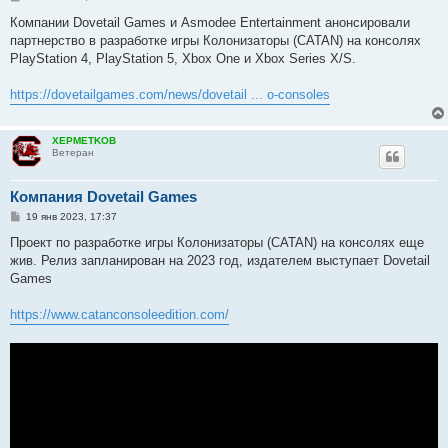
о
о
Компании Dovetail Games и Asmodee Entertainment анонсировали
б
партнерство в разработке игры Колонизаторы (CATAN) на консолях
щ
е
PlayStation 4, PlayStation 5, Xbox One и Xbox Series X/S.
н
и
е
https://dovetailgames.com/news/dovetail ... o-consoles
XEPMETKOB
Ветеран
Компания Dovetail Games
С
19 янв 2023, 17:37
о
о
Проект по разработке игры Колонизаторы (CATAN) на консолях еще
б
жив. Релиз запланирован на 2023 год, издателем выступает Dovetail
щ
е
Games
н
и
е
https://www.catanconsoleedition.com/