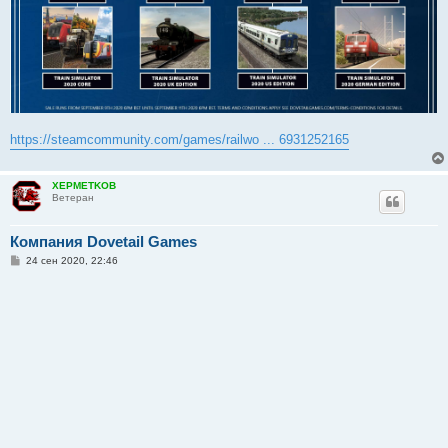
https://steamcommunity.com/games/railwo ... 6931252165
XEPMETKOB
Ветеран
Компания Dovetail Games
С
24 сен 2020, 22:46
о
о
б
щ
е
н
и
е