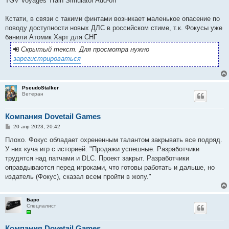
TGV Voyages Train Simulator Add-on
Кстати, в связи с такими финтами возникает маленькое опасение по
поводу доступности новых ДЛС в российском стиме, т.к. Фокусы уже
банили Атомик Харт для СНГ
Скрытый текст. Для просмотра нужно
зарегистрироваться
PseudoStalker
Ветеран
Компания Dovetail Games
С
20 апр 2023, 20:42
о
о
Плохо. Фокус обладает охрененным талантом закрывать все подряд.
б
У них куча игр с историей: "Продажи успешные. Разработчики
щ
е
трудятся над патчами и DLC. Проект закрыт. Разработчики
н
оправдываются перед игроками, что готовы работать и дальше, но
и
е
издатель (Фокус), сказал всем пройти в жопу."
Барс
Специалист
Компания Dovetail Games