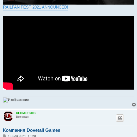
RAILFAN FEST 2021 ANNOUNCED!
XEPMETKOB
Ветеран
Компания Dovetail Games
С
13 ноя 2021, 13:58