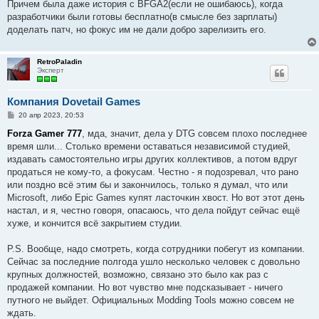
о
Причем была даже история с BFGA2(если не ошибаюсь), когда
б
разработчики были готовы бесплатно(в смысле без зарплаты)
щ
е
доделать патч, но фокус им не дали добро зарелизить его.
н
и
е
RetroPaladin
Эксперт
Компания Dovetail Games
С
20 апр 2023, 20:53
о
о
Forza Gamer 777
, мда, значит, дела у DTG совсем плохо последнее
б
время шли... Столько времени оставаться независимой студией,
щ
е
издавать самостоятельно игры других коллективов, а потом вдруг
н
продаться не кому-то, а фокусам. Честно - я подозревал, что рано
и
е
или поздно всё этим бы и закончилось, только я думал, что или
Microsoft, либо Epic Games купят ласточкин хвост. Но вот этот день
настал, и я, честно говоря, опасаюсь, что дела пойдут сейчас ещё
хуже, и кончится всё закрытием студии.
P.S. Вообще, надо смотреть, когда сотрудники побегут из компании.
Сейчас за последние полгода ушло несколько человек с довольно
крупных должностей, возможно, связано это было как раз с
продажей компании. Но вот чувство мне подсказывает - ничего
путного не выйдет. Официальных Modding Tools можно совсем не
ждать.