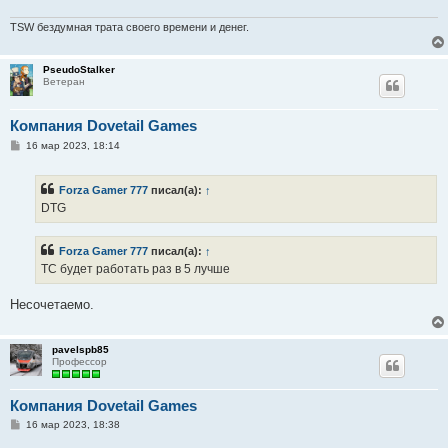
е
н
и
TSW бездумная трата своего времени и денег.
е
PseudoStalker
Ветеран
Компания Dovetail Games
С
16 мар 2023, 18:14
о
о
б
Forza Gamer 777
писал(а):
↑
щ
е
DTG
н
и
е
Forza Gamer 777
писал(а):
↑
ТС будет работать раз в 5 лучше
Несочетаемо.
pavelspb85
Профессор
Компания Dovetail Games
С
16 мар 2023, 18:38
о
о