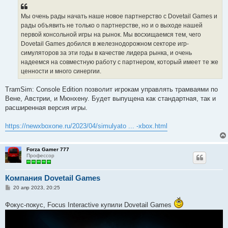
Мы очень рады начать наше новое партнерство с Dovetail Games и
рады объявить не только о партнерстве, но и о выходе нашей
первой консольной игры на рынок. Мы восхищаемся тем, чего
Dovetail Games добился в железнодорожном секторе игр-
симуляторов за эти годы в качестве лидера рынка, и очень
надеемся на совместную работу с партнером, который имеет те же
ценности и много синергии.
TramSim: Console Edition позволит игрокам управлять трамваями по
Вене, Австрии, и Мюнхену. Будет выпущена как стандартная, так и
расширенная версия игры.
https://newxboxone.ru/2023/04/simulyato ... -xbox.html
Forza Gamer 777
Профессор
Компания Dovetail Games
С
20 апр 2023, 20:25
о
о
Фокус-покус, Focus Interactive купили Dovetail Games
б
щ
е
н