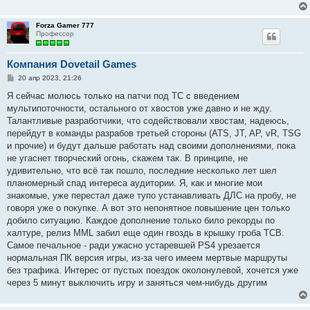
Forza Gamer 777
Профессор
Компания Dovetail Games
С
20 апр 2023, 21:26
о
о
Я сейчас молюсь только на патчи под ТС с введением
б
мультипоточности, остального от хвостов уже давно и не жду.
щ
е
Талантливые разработчики, что содействовали хвостам, надеюсь,
н
перейдут в команды разрабов третьей стороны (ATS, JT, AP, vR, TSG
и
е
и прочие) и будут дальше работать над своими дополнениями, пока
не угаснет творческий огонь, скажем так. В принципе, не
удивительно, что всё так пошло, последние несколько лет шел
планомерный спад интереса аудитории. Я, как и многие мои
знакомые, уже перестал даже тупо устанавливать ДЛС на пробу, не
говоря уже о покупке. А вот это непонятное повышение цен только
добило ситуацию. Каждое дополнение только било рекорды по
халтуре, релиз MML забил еще один гвоздь в крышку гроба ТСВ.
Самое печальное - ради ужасно устаревшей PS4 урезается
нормальная ПК версия игры, из-за чего имеем мертвые маршруты
без трафика. Интерес от пустых поездок околонулевой, хочется уже
через 5 минут выключить игру и заняться чем-нибудь другим