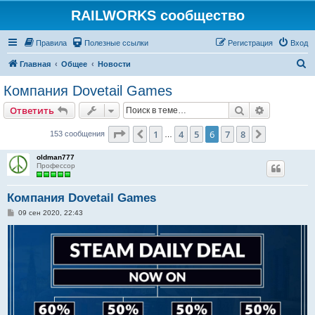
RAILWORKS сообщество
Правила
Полезные ссылки
Регистрация
Вход
П
Главная
Общее
Новости
о
Компания Dovetail Games
и
Поиск
Расширен
Ответить
с
к
Страница
6
из
8
1
4
5
6
7
8
Пред.
След.
153 сообщения
…
oldman777
Профессор
Компания Dovetail Games
С
09 сен 2020, 22:43
о
о
б
щ
е
н
и
е