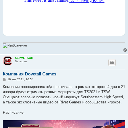
XEPMETKOB
Ветеран
Компания Dovetail Games
С
19 янв 2021, 20:54
о
о
Компания анонсировала ж/д фестиваль, в рамках которого 4 дня с 21
б
января будут стримить разные маршруты для TS2021 и TSW.
щ
е
Обещают впервые показать новый маршрут Southeastern High Speed,
н
а также эксклюзивные видео от Rivet Games и сообщества игроков.
и
е
Расписание: