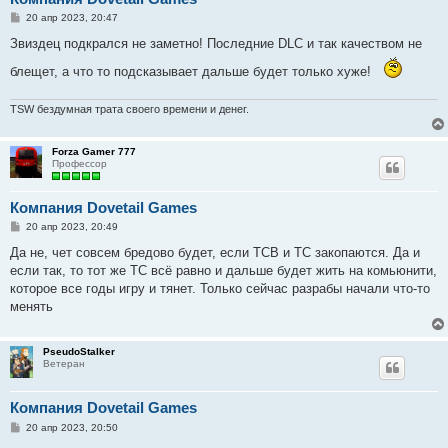
С
20 апр 2023, 20:47
о
о
Звиздец подкрался не заметно! Последние DLC и так качеством не
б
щ
блещет, а что то подсказывает дальше будет только хуже!
е
н
и
TSW бездумная трата своего времени и денег.
е
Forza Gamer 777
Профессор
Компания Dovetail Games
С
20 апр 2023, 20:49
о
о
Да не, чет совсем бредово будет, если ТСВ и ТС закопаются. Да и
б
если так, то тот же ТС всё равно и дальше будет жить на комьюнити,
щ
е
которое все годы игру и тянет. Только сейчас разрабы начали что-то
н
менять
и
е
PseudoStalker
Ветеран
Компания Dovetail Games
С
20 апр 2023, 20:50
о