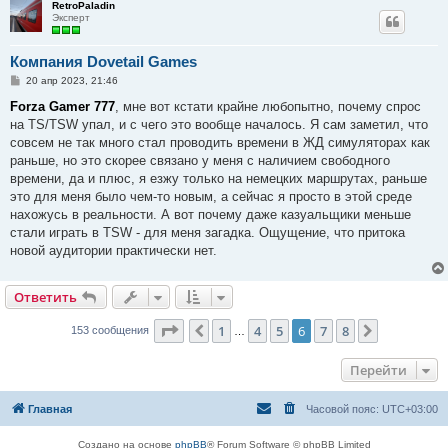
RetroPaladin
Эксперт
Компания Dovetail Games
С
20 апр 2023, 21:46
о
о
Forza Gamer 777
, мне вот кстати крайне любопытно, почему спрос
б
на TS/TSW упал, и с чего это вообще началось. Я сам заметил, что
щ
е
совсем не так много стал проводить времени в ЖД симуляторах как
н
раньше, но это скорее связано у меня с наличием свободного
и
е
времени, да и плюс, я езжу только на немецких маршрутах, раньше
это для меня было чем-то новым, а сейчас я просто в этой среде
нахожусь в реальности. А вот почему даже казуальщики меньше
стали играть в TSW - для меня загадка. Ощущение, что притока
новой аудитории практически нет.
Ответить
Страница
6
из
8
1
4
5
6
7
8
Пред.
След.
153 сообщения
…
Перейти
Главная
Часовой пояс:
UTC+03:00
Создано на основе
phpBB
® Forum Software © phpBB Limited