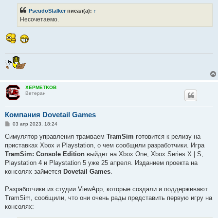
б
PseudoStalker
писал(а):
↑
щ
е
Несочетаемо.
н
и
е
XEPMETKOB
Ветеран
Компания Dovetail Games
С
03 апр 2023, 18:24
о
о
Симулятор управления трамваем
TramSim
готовится к релизу на
б
приставках Xbox и Playstation, о чем сообщили разработчики. Игра
щ
е
TramSim: Console Edition
выйдет на Xbox One, Xbox Series X | S,
н
Playstation 4 и Playstation 5 уже 25 апреля. Изданием проекта на
и
е
консолях займется
Dovetail Games
.
Разработчики из студии ViewApp, которые создали и поддерживают
TramSim, сообщили, что они очень рады представить первую игру на
консолях: