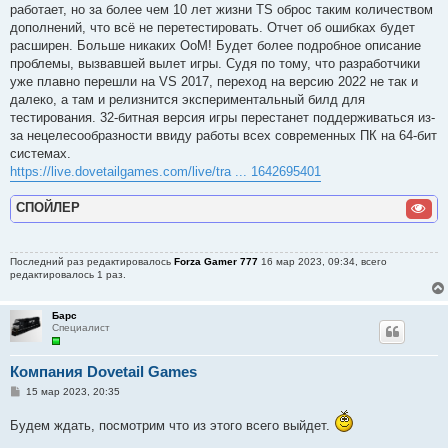
работает, но за более чем 10 лет жизни TS оброс таким количеством
дополнений, что всё не перетестировать. Отчет об ошибках будет
расширен. Больше никаких OoM! Будет более подробное описание
проблемы, вызвавшей вылет игры. Судя по тому, что разработчики
уже плавно перешли на VS 2017, переход на версию 2022 не так и
далеко, а там и релизнится экспериментальный билд для
тестирования. 32-битная версия игры перестанет поддерживаться из-
за нецелесообразности ввиду работы всех современных ПК на 64-бит
системах.
https://live.dovetailgames.com/live/tra ... 1642695401
СПОЙЛЕР
Последний раз редактировалось
Forza Gamer 777
16 мар 2023, 09:34, всего
редактировалось 1 раз.
Барс
Специалист
Компания Dovetail Games
С
15 мар 2023, 20:35
о
о
Будем ждать, посмотрим что из этого всего выйдет.
б
щ