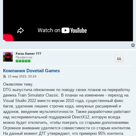
Forza Gamer 777
Профессор
Компания Dovetail Games
С
15 мар 2023, 20:24
о
о
Оживляем тему.
б
DTG выпустила обновление по поводу своих планов на переработку
щ
е
движка Train Simulator Classic. В планах на изменение - переход на
н
Visual Studio 2022 вместо версии 2010 года, существенный фикс
и
е
багов, удаление лишних строчек кода, ненужных расширений и
аддонов, введение мультипоточности. Также разработчики работают
над экспериментальной поддержкой DirectX12, которую всегда
можно будет отключить, чтобы поиграть со старыми дополнениями.
Огромное внимание уделяется совместимости со старым контентом.
На данный момент ДТГ утверждают, что примерно 95% контента