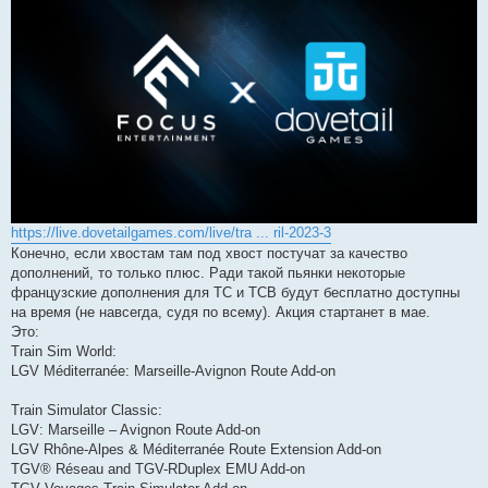
и
е
https://live.dovetailgames.com/live/tra ... ril-2023-3
Конечно, если хвостам там под хвост постучат за качество
дополнений, то только плюс. Ради такой пьянки некоторые
французские дополнения для ТС и ТСВ будут бесплатно доступны
на время (не навсегда, судя по всему). Акция стартанет в мае.
Это:
Train Sim World:
LGV Méditerranée: Marseille-Avignon Route Add-on
Train Simulator Classic:
LGV: Marseille – Avignon Route Add-on
LGV Rhône-Alpes & Méditerranée Route Extension Add-on
TGV® Réseau and TGV-RDuplex EMU Add-on