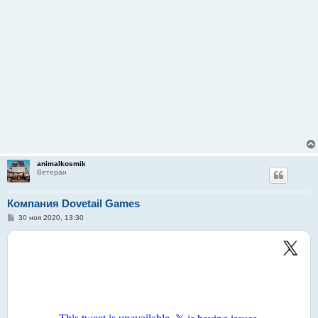
animalkosmik
Ветеран
Компания Dovetail Games
С
30 ноя 2020, 13:30
о
о
б
щ
е
н
и
е