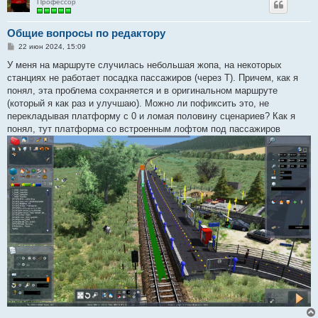
Профессор
Общие вопросы по редактору
С
22 июн 2024, 15:09
о
о
У меня на маршруте случилась небольшая жопа, на некоторых
б
станциях не работает посадка пассажиров (через T). Причем, как я
щ
е
понял, эта проблема сохраняется и в оригинальном маршруте
н
(который я как раз и улучшаю). Можно ли пофиксить это, не
и
е
перекладывая платформу с 0 и ломая половину сценариев? Как я
понял, тут платформа со встроенным лофтом под пассажиров