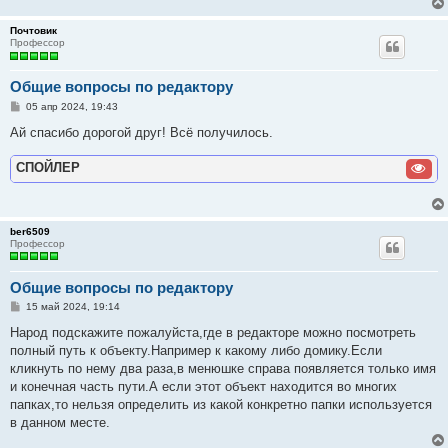
Почтовик
Профессор
Общие вопросы по редактору
С
05 апр 2024, 19:43
о
о
Ай спасибо дорогой друг! Всё получилось.
б
щ
СПОЙЛЕР
е
н
и
е
ber6509
Профессор
Общие вопросы по редактору
С
15 май 2024, 19:14
о
о
Народ подскажите пожалуйста,где в редакторе можно посмотреть
б
полный путь к объекту.Например к какому либо домику.Если
щ
е
кликнуть по нему два раза,в менюшке справа появляется только имя
н
и конечная часть пути.А если этот объект находится во многих
и
е
папках,то нельзя определить из какой конкретно папки используется
в данном месте.