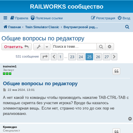
RAILWORKS сообщество
Правила
Полезные ссылки
Регистрация
Вход
П
Главная
Train Simulator Classic
Внутриигровой редактор и разработка дополнений
о
Общие вопросы по редактору
и
Поиск
Расширен
Ответить
с
к
Страница
25
из
27
1
23
24
25
26
27
Пред.
След.
531 сообщение
…
trainsim1
Эксперт
Общие вопросы по редактору
С
22 янв 2024, 13:01
о
о
А нет какой то команды чтобы производить нажатие TAB-CTRL-TAB с
б
помощью скрипта без участия игрока? Вроде бы казалось
щ
е
элементарная вещь. Если нет, странно что это до сих пор не
н
реализовано.
и
е
Криведко
Специалист