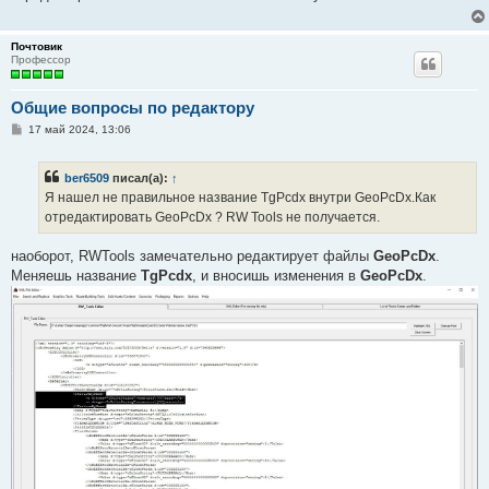
е
н
и
Почтовик
е
Профессор
Общие вопросы по редактору
С
17 май 2024, 13:06
о
о
б
ber6509
писал(а):
↑
щ
е
Я нашел не правильное название TgPcdx внутри GeoPcDx.Как
н
отредактировать GeoPcDx ? RW Tools не получается.
и
е
наоборот, RWTools замечательно редактирует файлы
GeoPcDx
.
Меняешь название
TgPcdx
, и вносишь изменения в
GeoPcDx
.