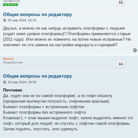
Профессор
Общие вопросы по редактору
С
03 апр 2024, 16:15
о
о
Друзья, а можно ли как нибудь исправить платформы с людьми
б
(ходят ниже уровня платформы)? Платформы применяются старые
щ
е
(2011 года). Или можно их поменять на более новые исправные? Не
н
повлияет ли эта замена на настройки маршрута и сценарий?
и
е
Moss®
Разработчик
Общие вопросы по редактору
С
03 апр 2024, 16:50
о
о
Почтовик
,
б
Да, ходят они не по самой платформе, а по лофт-объекту
щ
е
(прозрачная вытянутая плоскость, очерченная красным)
н
Бывают платформы с встроенным лофтом
и
е
Бывают платформы без встроенного лофта
Клавиша L + клик мышки выделит лофт, нужно выделить именно тот
лофт, который для людей, не спутать с лофтом самой платформы
Затем поднять, опустить, или сдвинуть