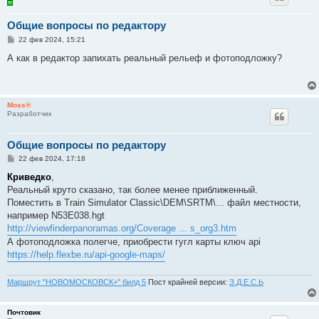
Общие вопросы по редактору
С
22 фев 2024, 15:21
о
о
А как в редактор запихать реальный рельеф и фотоподложку?
б
щ
е
н
и
Moss®
е
Разработчик
Общие вопросы по редактору
С
22 фев 2024, 17:18
о
о
Криведко
,
б
Реальный круто сказано, так более менее приближенный.
щ
е
Поместить в Train Simulator Classic\DEM\SRTM\... файл местности,
н
например N53E038.hgt
и
е
http://viewfinderpanoramas.org/Coverage ... s_org3.htm
А фотоподложка полегче, приобрести гугл карты ключ api
https://help.flexbe.ru/api-google-maps/
Маршрут "НОВОМОСКОВСК+" билд 5
Пост крайней версии:
З.Д.Е.С.Ь
Почтовик