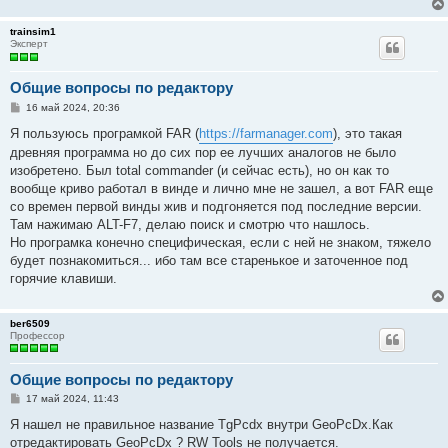
trainsim1
Эксперт
Общие вопросы по редактору
С
16 май 2024, 20:36
о
о
Я пользуюсь програмкой FAR (
https://farmanager.com
), это такая
б
древняя программа но до сих пор ее лучших аналогов не было
щ
е
изобретено. Был total commander (и сейчас есть), но он как то
н
вообще криво работал в винде и лично мне не зашел, а вот FAR еще
и
е
со времен первой винды жив и подгоняется под последние версии.
Там нажимаю ALT-F7, делаю поиск и смотрю что нашлось.
Но програмка конечно специфическая, если с ней не знаком, тяжело
будет познакомиться... ибо там все старенькое и заточенное под
горячие клавиши.
ber6509
Профессор
Общие вопросы по редактору
С
17 май 2024, 11:43
о
о
Я нашел не правильное название TgPcdx внутри GeoPcDx.Как
б
отредактировать GeoPcDx ? RW Tools не получается.
щ