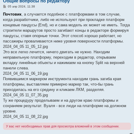
Общие вопросы по редактору
С
05 апр 2024, 11:38
о
о
Почтовик
, а случается подобное с платформами в том случае,
б
когда разработчики, либо не используют при прокладке платформ
щ
е
концевые пандусы (End), но и сама модель их может не иметь. Тогда
н
строители маршрутов просто загибают концы в редакторе формируя
и
е
пандусы, ставя опорные точки. Этот способ хорошо работает, но
пассажиры проваливаются ниже уровня поверхности платформы.
2024_04_05 11_05_12.jpg
Это все легко лечится, ничего двигать не нужно. Находим
неправильную платформу, переходим в редактор, открываем
вкладку линейные объекты и нажимаем на кнопку Split на верхней
панели слева.
2024_04_05 11_06_19.jpg
Появившимся маркером инструмента находим грань загиба края
платформы, выставляем примерно маркер так, что-бы грань
приходилась на его средину и кликаем ЛКМ, разделяя.
2024_04_05 11_07_35.jpg
Ту же процедуру проделываем и на другом краю платформы и
сохраняем результат. Вуаля - все люди на платформе на должном
уровне.
2024_04_05 11_08_22.jpg
У вас нет необходимых прав для просмотра вложений в этом сообщении.