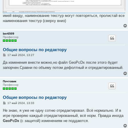
имей ввиду, наименование текстур могут повторяться, пролистай все
наименования текстур (сверху вниз)
ber6509
Профессор
Общие вопросы по редактору
С
17 май 2024, 13:27
о
о
Да изменения внести можно,но файл GeoPcDx после этого будет
б
запорчен.Сравни по объему потом дефолтный и отредактированный.
щ
е
н
и
Почтовик
е
Профессор
Общие вопросы по редактору
С
17 май 2024, 13:33
о
о
Не знаю, я уже не одну сотню отредактировал. Всё нормально. И в
б
игре проверяю каждый отредактированный, всё норм. Правда иногда
щ
е
GeoPcDx
(с защитой) изменениям не поддаются.
н
и