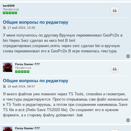
е
ber6509
Профессор
Общие вопросы по редактору
С
17 май 2024, 13:38
о
о
У меня получилось по другому.Вручную переименовал GeoPcDx в
б
bin.Через Serz сделал из него hml.В hml
щ
е
отредактировал,сохранил,опять через serz сделал bin и вручную
н
снова переименовал его в GeoPcDx.В игре появилась текстура.
и
е
Forza Gamer 777
Профессор
Общие вопросы по редактору
С
18 май 2024, 08:07
о
о
Я много файлов уже поменял через TS Tools, спокойно и геометрия,
б
и текстуры редактируются. Просто открываешь сам файл изначально
щ
е
в TS Tools и редактируешь, а потом при сохранении нажимаешь Save
н
TS file и всё (Либо Save TS2020 file). Он сохраняет его в нужном
и
е
формате, а к старому файлу добавляет .bak
Forza Gamer 777