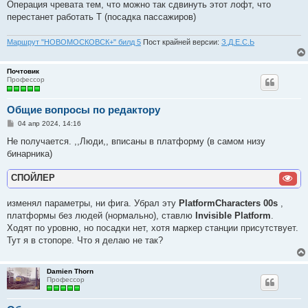
Операция чревата тем, что можно так сдвинуть этот лофт, что
перестанет работать Т (посадка пассажиров)
Маршрут "НОВОМОСКОВСК+" билд 5
Пост крайней версии:
З.Д.Е.С.Ь
Почтовик
Профессор
Общие вопросы по редактору
С
04 апр 2024, 14:16
о
о
Не получается. ,,Люди,, вписаны в платформу (в самом низу
б
бинарника)
щ
е
н
СПОЙЛЕР
и
е
изменял параметры, ни фига. Убрал эту
PlatformCharacters 00s
,
платформы без людей (нормально), ставлю
Invisible Platform
.
Ходят по уровню, но посадки нет, хотя маркер станции присутствует.
Тут я в стопоре. Что я делаю не так?
Damien Thorn
Профессор