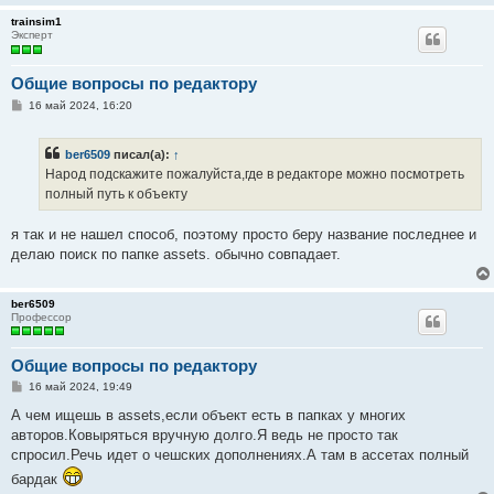
trainsim1
Эксперт
Общие вопросы по редактору
С
16 май 2024, 16:20
о
о
б
ber6509
писал(а):
↑
щ
е
Народ подскажите пожалуйста,где в редакторе можно посмотреть
н
полный путь к объекту
и
е
я так и не нашел способ, поэтому просто беру название последнее и
делаю поиск по папке assets. обычно совпадает.
ber6509
Профессор
Общие вопросы по редактору
С
16 май 2024, 19:49
о
о
А чем ищешь в assets,если объект есть в папках у многих
б
авторов.Ковыряться вручную долго.Я ведь не просто так
щ
е
спросил.Речь идет о чешских дополнениях.А там в ассетах полный
н
бардак
и
е