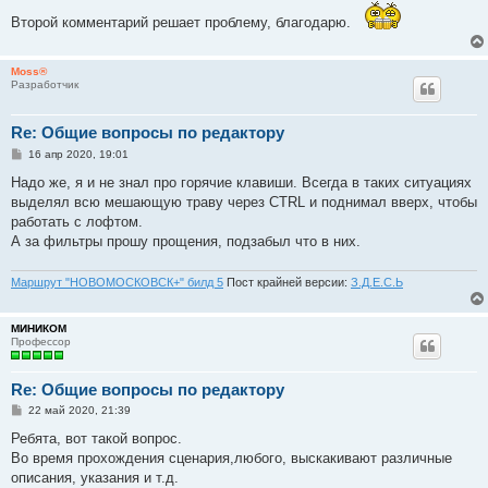
Второй комментарий решает проблему, благодарю.
Moss®
Разработчик
Re: Общие вопросы по редактору
С
16 апр 2020, 19:01
о
о
Надо же, я и не знал про горячие клавиши. Всегда в таких ситуациях
б
выделял всю мешающую траву через CTRL и поднимал вверх, чтобы
щ
е
работать с лофтом.
н
А за фильтры прошу прощения, подзабыл что в них.
и
е
Маршрут "НОВОМОСКОВСК+" билд 5
Пост крайней версии:
З.Д.Е.С.Ь
МИНИКОМ
Профессор
Re: Общие вопросы по редактору
С
22 май 2020, 21:39
о
о
Ребята, вот такой вопрос.
б
Во время прохождения сценария,любого, выскакивают различные
щ
е
описания, указания и т.д.
н