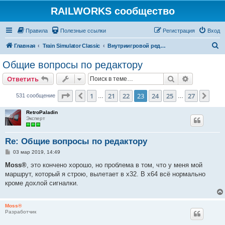
RAILWORKS сообщество
Правила
Полезные ссылки
Регистрация
Вход
П
Главная
Train Simulator Classic
Внутриигровой редактор и разработка дополнений
о
Общие вопросы по редактору
и
Поиск
Расширен
Ответить
с
к
Страница
23
из
27
1
21
22
23
24
25
27
Пред.
След
531 сообщение
…
…
RetroPaladin
Эксперт
Re: Общие вопросы по редактору
С
03 мар 2019, 14:49
о
о
Moss®
, это кончено хорошо, но проблема в том, что у меня мой
б
маршрут, который я строю, вылетает в x32. В x64 всё нормально
щ
е
кроме дохлой сигналки.
н
и
е
Moss®
Разработчик