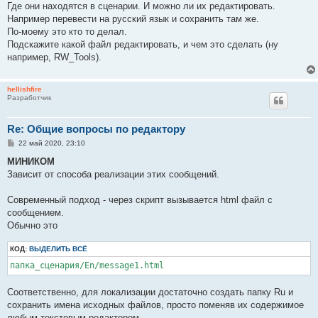
Где они находятся в сценарии. И можно ли их редактировать.
и
е
Например перевести на русский язык и сохранить там же.
По-моему это кто то делал.
Подскажите какой файл редактировать, и чем это сделать (ну
например, RW_Tools).
hellishfire
Разработчик
Re: Общие вопросы по редактору
С
22 май 2020, 23:10
о
о
МИНИКОМ
б
Зависит от способа реализации этих сообщений.
щ
е
н
Современный подход - через скрипт вызывается html файл с
и
е
сообщением.
Обычно это
КОД:
ВЫДЕЛИТЬ ВСЁ
папка_сценария/En/message1.html
Соответственно, для локализации достаточно создать папку Ru и
сохранить имена исходных файлов, просто поменяв их содержимое
любым текстовым редактором.