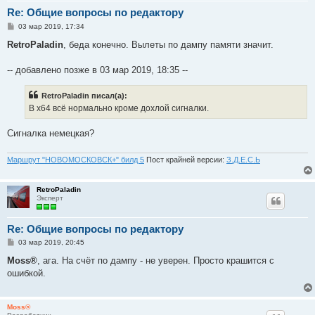
Re: Общие вопросы по редактору
С
03 мар 2019, 17:34
о
о
RetroPaladin
, беда конечно. Вылеты по дампу памяти значит.
б
щ
е
-- добавлено позже в 03 мар 2019, 18:35 --
н
и
е
RetroPaladin писал(а):
В x64 всё нормально кроме дохлой сигналки.
Сигналка немецкая?
Маршрут "НОВОМОСКОВСК+" билд 5
Пост крайней версии:
З.Д.Е.С.Ь
RetroPaladin
Эксперт
Re: Общие вопросы по редактору
С
03 мар 2019, 20:45
о
о
Moss®
, ага. На счёт по дампу - не уверен. Просто крашится с
б
ошибкой.
щ
е
н
и
Moss®
е