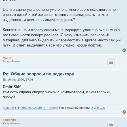
б
щ
е
Если в сцене установлено уже очень много всего полезного и не
н
очень в одной и той же зоне - можно ли фильтровать то, что
и
е
выделяешь и двигаешь/модифицируешь?
Конкретно: на интересующем меня маршруте уложено очень много
растительности поверх рельсов. Я хочу изменить рельсовый
материал, для чего выделить и переместить в другое место секции
пути. В ответ выделяется все что угодно, кроме лофтов.
Moss®
Разработчик
Re: Общие вопросы по редактору
С
16 апр 2020, 17:08
о
о
DmitriSkif
б
там есть справа сверху значок с компьютером, в нем галочки,
щ
е
пробуй
н
и
е
Маршрут "НОВОМОСКОВСК+" билд 5
Пост крайней версии:
З.Д.Е.С.Ь
hellishfire
Разработчик