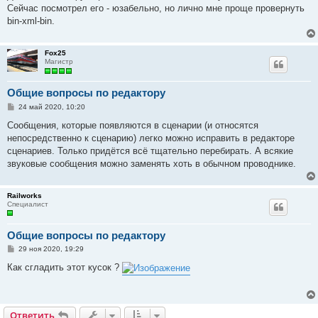
Сейчас посмотрел его - юзабельно, но лично мне проще провернуть
bin-xml-bin.
Fox25
Магистр
Общие вопросы по редактору
С
24 май 2020, 10:20
о
о
Сообщения, которые появляются в сценарии (и относятся
б
непосредственно к сценарию) легко можно исправить в редакторе
щ
е
сценариев. Только придётся всё тщательно перебирать. А всякие
н
звуковые сообщения можно заменять хоть в обычном проводнике.
и
е
Railworks
Специалист
Общие вопросы по редактору
С
29 ноя 2020, 19:29
о
о
Как сгладить этот кусок ?
б
щ
е
н
и
Ответить
е