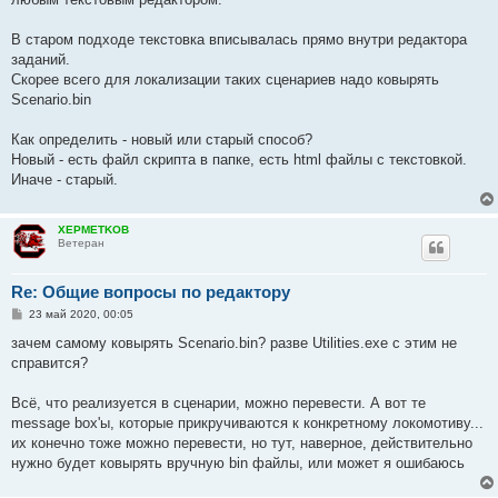
В старом подходе текстовка вписывалась прямо внутри редактора
заданий.
Скорее всего для локализации таких сценариев надо ковырять
Scenario.bin
Как определить - новый или старый способ?
Новый - есть файл скрипта в папке, есть html файлы с текстовкой.
Иначе - старый.
XEPMETKOB
Ветеран
Re: Общие вопросы по редактору
С
23 май 2020, 00:05
о
о
зачем самому ковырять Scenario.bin? разве Utilities.exe с этим не
б
справится?
щ
е
н
Всё, что реализуется в сценарии, можно перевести. А вот те
и
е
message box'ы, которые прикручиваются к конкретному локомотиву...
их конечно тоже можно перевести, но тут, наверное, действительно
нужно будет ковырять вручную bin файлы, или может я ошибаюсь