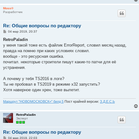
Moss®
Разработчик
Re: Общие вопросы по редактору
С
04 мар 2019, 20:37
о
о
RetroPaladin
б
у меня такой тоже есть файлик ErrorReport, словил месяц назад,
щ
е
правда на помню при каких условиях словил.
н
вообще - это ресурсная ошибка.
и
е
почитал. некоторые строители пишут какие-то патчи для её
устранения.
А почему у тебя TS2016 в логе?
Ты не пробовал в TS2019 в режиме x32 запустить?
Хотя наверное один хрен, тоже вылетит.
Маршрут "НОВОМОСКОВСК+" билд 5
Пост крайней версии:
З.Д.Е.С.Ь
RetroPaladin
Эксперт
Re: Общие вопросы по редактору
С
04 мар 2019, 22:03