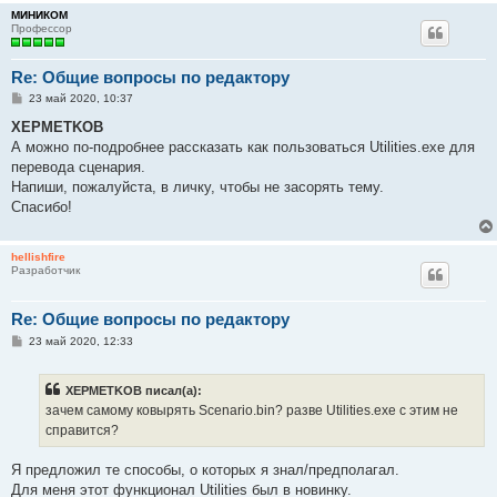
МИНИКОМ
Профессор
Re: Общие вопросы по редактору
С
23 май 2020, 10:37
о
о
XEPMETKOB
б
А можно по-подробнее рассказать как пользоваться Utilities.exe для
щ
е
перевода сценария.
н
Напиши, пожалуйста, в личку, чтобы не засорять тему.
и
е
Спасибо!
hellishfire
Разработчик
Re: Общие вопросы по редактору
С
23 май 2020, 12:33
о
о
б
XEPMETKOB писал(а):
щ
е
зачем самому ковырять Scenario.bin? разве Utilities.exe с этим не
н
справится?
и
е
Я предложил те способы, о которых я знал/предполагал.
Для меня этот функционал Utilities был в новинку.