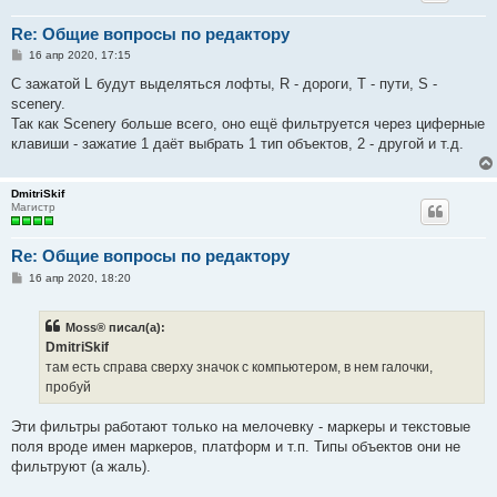
Re: Общие вопросы по редактору
С
16 апр 2020, 17:15
о
о
С зажатой L будут выделяться лофты, R - дороги, T - пути, S -
б
scenery.
щ
е
Так как Scenery больше всего, оно ещё фильтруется через циферные
н
клавиши - зажатие 1 даёт выбрать 1 тип объектов, 2 - другой и т.д.
и
е
DmitriSkif
Магистр
Re: Общие вопросы по редактору
С
16 апр 2020, 18:20
о
о
б
Moss® писал(а):
щ
е
DmitriSkif
н
там есть справа сверху значок с компьютером, в нем галочки,
и
е
пробуй
Эти фильтры работают только на мелочевку - маркеры и текстовые
поля вроде имен маркеров, платформ и т.п. Типы объектов они не
фильтруют (а жаль).