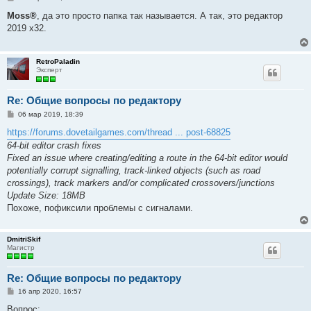
о
о
Moss®
, да это просто папка так называется. А так, это редактор
б
2019 х32.
щ
е
н
и
RetroPaladin
е
Эксперт
Re: Общие вопросы по редактору
С
06 мар 2019, 18:39
о
о
https://forums.dovetailgames.com/thread ... post-68825
б
64-bit editor crash fixes
щ
е
Fixed an issue where creating/editing a route in the 64-bit editor would
н
potentially corrupt signalling, track-linked objects (such as road
и
е
crossings), track markers and/or complicated crossovers/junctions
Update Size: 18MB
Похоже, пофиксили проблемы с сигналами.
DmitriSkif
Магистр
Re: Общие вопросы по редактору
С
16 апр 2020, 16:57
о
о
Вопрос: