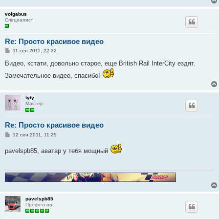
volgabus
Специалист
Re: Просто красивое видео
С
11 сен 2011, 22:22
о
о
Видео, кстати, довольно старое, еще British Rail InterCity ездят.
б
щ
Замечательное видео, спасибо!
е
н
и
е
tyty
Мастер
Re: Просто красивое видео
С
12 сен 2011, 11:25
о
о
pavelspb85, аватар у тебя мощный
б
щ
е
н
и
е
pavelspb85
Профессор