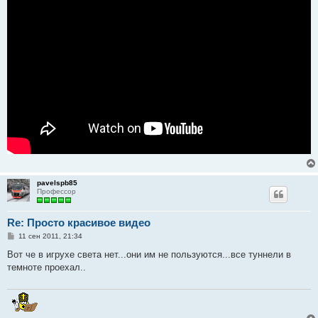
pavelspb85
Профессор
Re: Просто красивое видео
С
11 сен 2011, 21:34
о
о
Вот че в игрухе света нет...они им не пользуются...все туннели в
б
темноте проехал..
щ
е
н
и
е