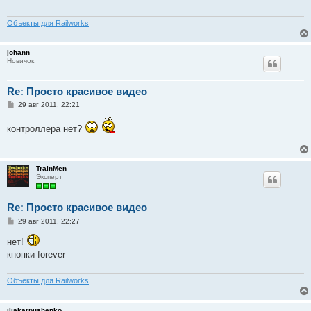
е
н
и
Объекты для Railworks
е
johann
Новичок
Re: Просто красивое видео
С
29 авг 2011, 22:21
о
о
контроллера нет?
б
щ
е
н
и
TrainMen
е
Эксперт
Re: Просто красивое видео
С
29 авг 2011, 22:27
о
о
нет!
б
кнопки forever
щ
е
н
и
Объекты для Railworks
е
iljakarpushenko