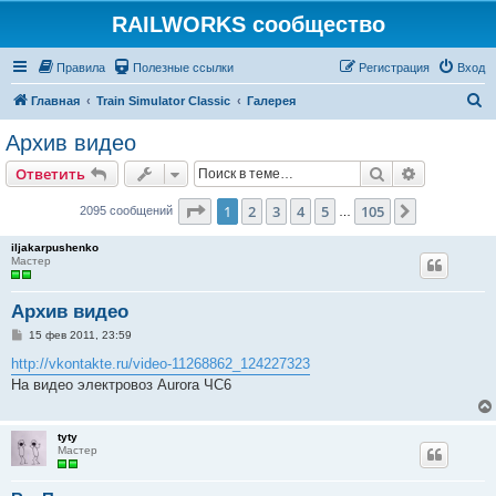
RAILWORKS сообщество
Правила
Полезные ссылки
Регистрация
Вход
П
Главная
Train Simulator Classic
Галерея
о
Архив видео
и
Поиск
Расширен
Ответить
с
к
Страница
1
из
105
1
2
3
4
5
105
След.
2095 сообщений
…
iljakarpushenko
Мастер
Архив видео
С
15 фев 2011, 23:59
о
о
http://vkontakte.ru/video-11268862_124227323
б
На видео электровоз Aurora ЧС6
щ
е
н
и
tyty
е
Мастер