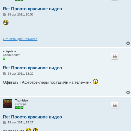
Re: Просто красивое видео
С
28 авг 2011, 10:56
о
о
б
щ
е
н
и
Объекты для Railworks
е
volgabus
Специалист
Re: Просто красивое видео
С
28 авг 2011, 12:22
о
о
Офигать!! Афтотрейлеры поставили на тележки?
б
щ
е
н
и
TrainMen
е
Эксперт
Re: Просто красивое видео
С
28 авг 2011, 12:27
о
о