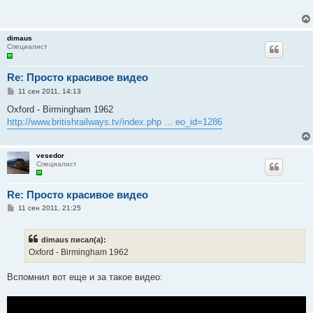
щ
е
н
и
dimaus
е
Специалист
Re: Просто красивое видео
С
11 сен 2011, 14:13
о
о
Oxford - Birmingham 1962
б
http://www.britishrailways.tv/index.php ... eo_id=1286
щ
е
н
и
vesedor
е
Специалист
Re: Просто красивое видео
С
11 сен 2011, 21:25
о
о
б
dimaus писал(а):
щ
е
Oxford - Birmingham 1962
н
и
е
Вспомнил вот еще и за такое видео: