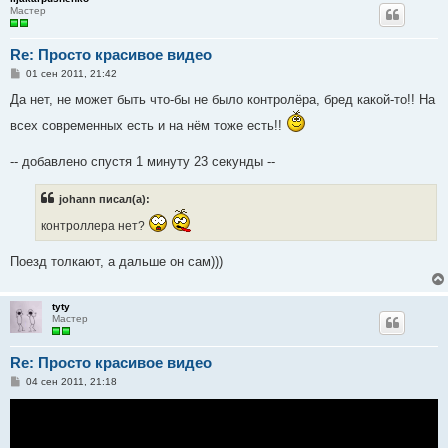
Мастер
Re: Просто красивое видео
С
01 сен 2011, 21:42
о
о
Да нет, не может быть что-бы не было контролёра, бред какой-то!! На
б
щ
всех современных есть и на нём тоже есть!!
е
н
и
-- добавлено спустя 1 минуту 23 секунды --
е
johann писал(а):
контроллера нет?
Поезд толкают, а дальше он сам)))
tyty
Мастер
Re: Просто красивое видео
С
04 сен 2011, 21:18
о
о
б
щ
е