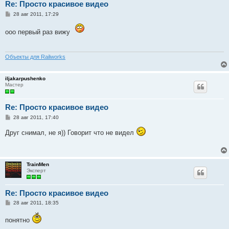
Re: Просто красивое видео
С
28 авг 2011, 17:29
о
о
ооо первый раз вижу
б
щ
е
н
и
Объекты для Railworks
е
iljakarpushenko
Мастер
Re: Просто красивое видео
С
28 авг 2011, 17:40
о
о
Друг снимал, не я)) Говорит что не видел
б
щ
е
н
и
TrainMen
е
Эксперт
Re: Просто красивое видео
С
28 авг 2011, 18:35
о
о
понятно
б
щ