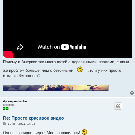
н
и
е
Почему в Америке так много путей с деревянными шпалами, с ними
же проблем больше, чем с бетонными
.. или у них просто
столько бетона нет?
iljakarpushenko
Мастер
Re: Просто красивое видео
С
10 сен 2011, 14:04
о
о
Очень красивое видео! Мне понравилось!
б