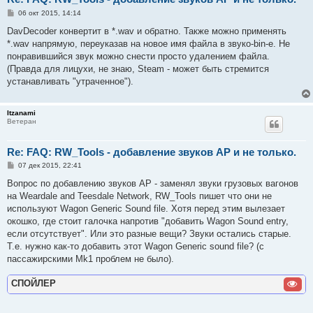
С
06 окт 2015, 14:14
о
о
DavDecoder конвертит в *.wav и обратно. Также можно применять
б
*.wav напрямую, переуказав на новое имя файла в звуко-bin-e. Не
щ
е
понравившийся звук можно снести просто удалением файла.
н
(Правда для лицухи, не знаю, Steam - может быть стремится
и
е
устанавливать "утраченное").
Itzanami
Ветеран
Re: FAQ: RW_Tools - добавление звуков AP и не только.
С
07 дек 2015, 22:41
о
о
Вопрос по добавлению звуков AP - заменял звуки грузовых вагонов
б
на Weardale and Teesdale Network, RW_Tools пишет что они не
щ
е
используют Wagon Generic Sound file. Хотя перед этим вылезает
н
окошко, где стоит галочка напротив "добавить Wagon Sound entry,
и
е
если отсутствует". Или это разные вещи? Звуки остались старые.
Т.е. нужно как-то добавить этот Wagon Generic sound file? (с
пассажирскими Mk1 проблем не было).
СПОЙЛЕР