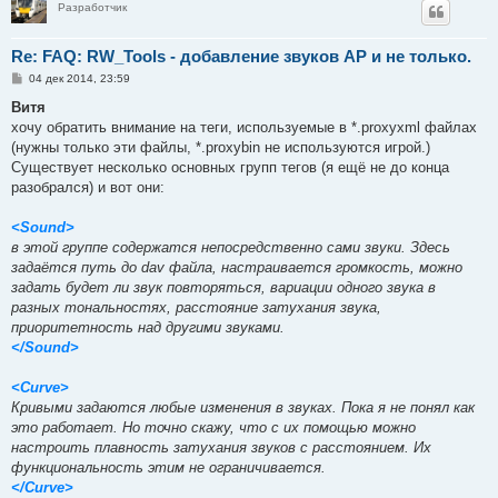
Разработчик
Re: FAQ: RW_Tools - добавление звуков AP и не только.
С
04 дек 2014, 23:59
о
о
Витя
б
хочу обратить внимание на теги, используемые в *.proxyxml файлах
щ
е
(нужны только эти файлы, *.proxybin не используются игрой.)
н
Существует несколько основных групп тегов (я ещё не до конца
и
е
разобрался) и вот они:
<Sound>
в этой группе содержатся непосредственно сами звуки. Здесь
задаётся путь до dav файла, настраивается громкость, можно
задать будет ли звук повторяться, вариации одного звука в
разных тональностях, расстояние затухания звука,
приоритетность над другими звуками.
</Sound>
<Curve>
Кривыми задаются любые изменения в звуках. Пока я не понял как
это работает. Но точно скажу, что с их помощью можно
настроить плавность затухания звуков с расстоянием. Их
функциональность этим не ограничивается.
</Curve>