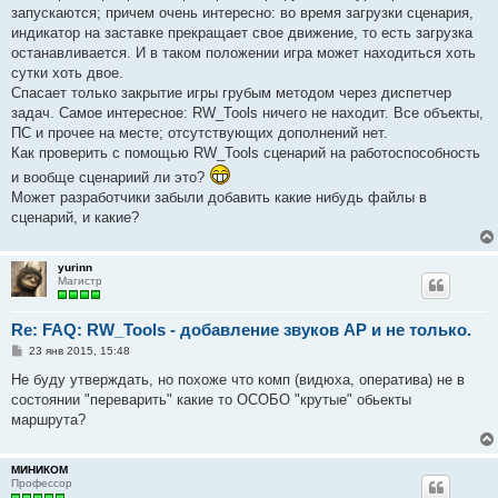
е
запускаются; причем очень интересно: во время загрузки сценария,
н
индикатор на заставке прекращает свое движение, то есть загрузка
и
е
останавливается. И в таком положении игра может находиться хоть
сутки хоть двое.
Спасает только закрытие игры грубым методом через диспетчер
задач. Самое интересное: RW_Tools ничего не находит. Все объекты,
ПС и прочее на месте; отсутствующих дополнений нет.
Как проверить с помощью RW_Tools сценарий на работоспособность
и вообще сценариий ли это?
Может разработчики забыли добавить какие нибудь файлы в
сценарий, и какие?
yurinn
Магистр
Re: FAQ: RW_Tools - добавление звуков AP и не только.
С
23 янв 2015, 15:48
о
о
Не буду утверждать, но похоже что комп (видюха, оператива) не в
б
состоянии "переварить" какие то ОСОБО "крутые" обьекты
щ
е
маршрута?
н
и
е
МИНИКОМ
Профессор