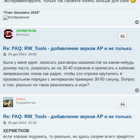
Экспериментируйте, только так сможете понять больше для себя
*Train Simulator 2018*
XEPMETKOB
Ветеран
Re: FAQ: RW_Tools - добавление звуков AP и не только.
С
05 дек 2014, 20:06
о
о
была у меня идея: записать разговоры машинистов на каком-нибудь
б
доннер пассе, разрезать их на 30-40 отрезков и приписать к кабинам
щ
е
американских локов как радио, чтобы эти отрезки крутились в
н
произвольном порядке с интервалом примерно 30-50 секунд. Вопрос
и
е
в том, реально ли такое реализовать в игре?
Cross
Разработчик
Re: FAQ: RW_Tools - добавление звуков AP и не только.
С
05 дек 2014, 22:30
о
о
XEPMETKOB
б
если хорошо подумать, то реально, но здесь скорее всего придётся
щ