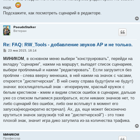
б
щ
еще.
е
Подскажите, как посмотреть сценарий в редакторе.
н
и
е
PseudoStalker
Ветеран
Re: FAQ: RW_Tools - добавление звуков AP и не только.
С
23 янв 2015, 16:14
о
о
МИНИКОМ
, в основном меню выбери "конструировать", перейди на
б
вкладку "сценарии", нажми на маршрут, выпадет список сценариев,
щ
е
выбери проблемный и нажми "редактировать". Если загрузится без
н
проблем - слева вверху менюшка, в ней нажми на значок с часами,
и
е
откроется "диспетчерская". В ней снизу справа будут(или не будут)
значки: восклицательный знак - игноририуем, красный кружок с
белым крестиком - жмем и видим список ошибок в сценарии, дальше
уже со списком пытаемся разобраться, если никаких значков нет, то
либо сценарий без ошибок, либо они всплывут в момент его
запуска(неоднократно встречал). Ах, да, еще может бесконечно
крутиться значок загрузки(в той же "диспетчерской") - это тоже
плохой знак, значит игра дико затупила из-за количества трафика.
МИНИКОМ
Профессор