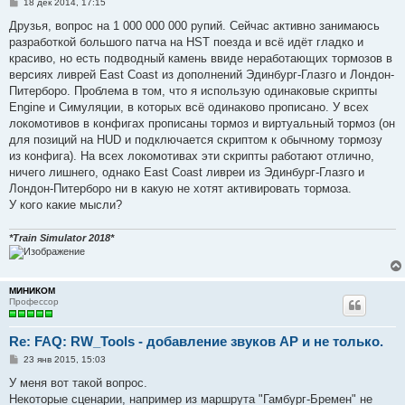
С
18 дек 2014, 17:15
о
о
Друзья, вопрос на 1 000 000 000 рупий. Сейчас активно занимаюсь
б
разработкой большого патча на HST поезда и всё идёт гладко и
щ
е
красиво, но есть подводный камень ввиде неработающих тормозов в
н
версиях ливрей East Coast из дополнений Эдинбург-Глазго и Лондон-
и
е
Питерборо. Проблема в том, что я использую одинаковые скрипты
Engine и Симуляции, в которых всё одинаково прописано. У всех
локомотивов в конфигах прописаны тормоз и виртуальный тормоз (он
для позиций на HUD и подключается скриптом к обычному тормозу
из конфига). На всех локомотивах эти скрипты работают отлично,
ничего лишнего, однако East Coast ливреи из Эдинбург-Глазго и
Лондон-Питерборо ни в какую не хотят активировать тормоза.
У кого какие мысли?
*Train Simulator 2018*
МИНИКОМ
Профессор
Re: FAQ: RW_Tools - добавление звуков AP и не только.
С
23 янв 2015, 15:03
о
о
У меня вот такой вопрос.
б
Некоторые сценарии, например из маршрута "Гамбург-Бремен" не
щ