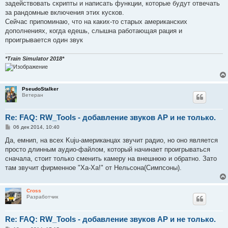
е
задействовать скрипты и написать функции, которые будут отвечать
н
за рандомные включения этих кусков.
и
е
Сейчас припоминаю, что на каких-то старых американских
дополнениях, когда едешь, слышна работающая рация и
проигрывается один звук
*Train Simulator 2018*
PseudoStalker
Ветеран
Re: FAQ: RW_Tools - добавление звуков AP и не только.
С
06 дек 2014, 10:40
о
о
Да, емнип, на всех Kuju-американцах звучит радио, но оно является
б
просто длинным аудио-файлом, который начинает проигрываться
щ
е
сначала, стоит только сменить камеру на внешнюю и обратно. Зато
н
там звучит фирменное "Ха-Ха!" от Нельсона(Симпсоны).
и
е
Cross
Разработчик
Re: FAQ: RW_Tools - добавление звуков AP и не только.