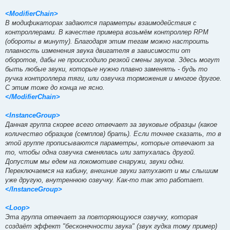
<ModifierChain>
В модификаторах задаются параметры взаимодействия с
контроллерами. В качестве примера возьмём контроллер RPM
(обороты в минуту). Благодаря этим тегам можно настроить
плавность изменения звука двигателя в зависимости от
оборотов, дабы не происходило резкой смены звуков. Здесь могут
быть любые звуки, которые нужно плавно заменять - будь то
ручка контроллера тяги, или озвучка торможения и многое другое.
С этим тоже до конца не ясно.
</ModifierChain>
<InstanceGroup>
Данная группа скорее всего отвечает за звуковые образцы (какое
количество образцов (семплов) брать). Если точнее сказать, то в
этой группе прописываются параметры, которые отвечают за
то, чтобы одна озвучка сменялась или затухалась другой.
Допустим мы едем на локомотиве снаружи, звуки одни.
Переключаемся на кабину, внешние звуки затухают и мы слышим
уже другую, внутреннюю озвучку. Как-то так это работает.
</InstanceGroup>
<Loop>
Эта группа отвечает за повторяющуюся озвучку, которая
создаёт эффект "бесконечности звука" (звук гудка тому пример)