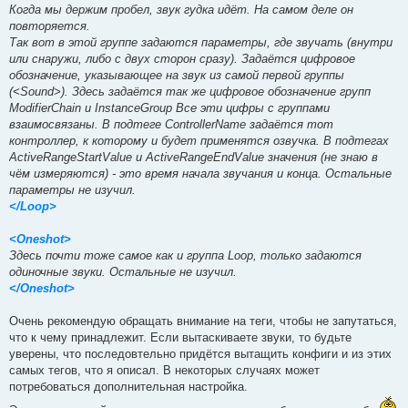
Когда мы держим пробел, звук гудка идёт. На самом деле он
повторяется.
Так вот в этой группе задаются параметры, где звучать (внутри
или снаружи, либо с двух сторон сразу). Задаётся цифровое
обозначение, указывающее на звук из самой первой группы
(<Sound>). Здесь задаётся так же цифровое обозначение групп
ModifierChain и InstanceGroup Все эти цифры с группами
взаимосвязаны. В подтеге ControllerName задаётся тот
контроллер, к которому и будет применятся озвучка. В подтегах
ActiveRangeStartValue и ActiveRangeEndValue значения (не знаю в
чём измеряются) - это время начала звучания и конца. Остальные
параметры не изучил.
</Loop>
<Oneshot>
Здесь почти тоже самое как и группа Loop, только задаются
одиночные звуки. Остальные не изучил.
</Oneshot>
Очень рекомендую обращать внимание на теги, чтобы не запутаться,
что к чему принадлежит. Если вытаскиваете звуки, то будьте
уверены, что последовтельно придётся вытащить конфиги и из этих
самых тегов, что я описал. В некоторых случаях может
потребоваться дополнительная настройка.