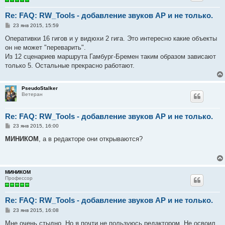
Re: FAQ: RW_Tools - добавление звуков AP и не только.
С
23 янв 2015, 15:59
о
о
Оперативки 16 гигов и у видюхи 2 гига. Это интересно какие объекты
б
он не может "переварить".
щ
е
Из 12 сценариев маршрута Гамбург-Бремен таким образом зависают
н
только 5. Остальные прекрасно работают.
и
е
PseudoStalker
Ветеран
Re: FAQ: RW_Tools - добавление звуков AP и не только.
С
23 янв 2015, 16:00
о
о
МИНИКОМ
, а в редакторе они открываются?
б
щ
е
н
и
МИНИКОМ
е
Профессор
Re: FAQ: RW_Tools - добавление звуков AP и не только.
С
23 янв 2015, 16:08
о
о
Мне очень стыдно. Но я почти не пользуюсь редактором. Не освоил