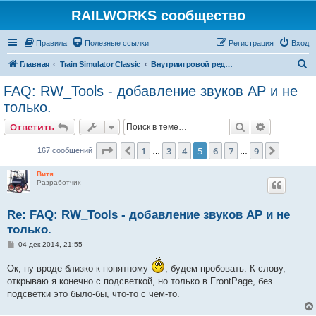
RAILWORKS сообщество
Правила
Полезные ссылки
Регистрация
Вход
П
Главная
Train Simulator Classic
Внутриигровой редактор и разработка дополнений
о
FAQ: RW_Tools - добавление звуков AP и не
и
только.
с
Поиск
Расширен
Ответить
к
Страница
5
из
9
1
3
4
5
6
7
9
Пред.
След.
167 сообщений
…
…
Витя
Разработчик
Re: FAQ: RW_Tools - добавление звуков AP и не
только.
С
04 дек 2014, 21:55
о
о
Ок, ну вроде близко к понятному
, будем пробовать. К слову,
б
щ
открываю я конечно с подсветкой, но только в FrontPage, без
е
подсветки это было-бы, что-то с чем-то.
н
и
е