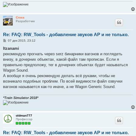
Cross
Разработчик
Re: FAQ: RW_Tools - добавление звуков AP и не только.
С
07 дек 2015, 23:12
о
о
Itzanami
б
рекомендую прогнать через serz бинарники вагонов и поглядеть
щ
е
внизу, в дочерних объектах, какой файл там прописан. Если я
н
правильно предположу, тег в дочерних объектах будет называться
и
е
Wagon Sound.
А вообще я очень рекомендую делать всё руками, чтобы не
возникало подобных проблем. По всей видимости файл озвучки
вагонов называется как-то иначе, а не Wagon Generic Sound.
*Train Simulator 2018*
oldman777
Профессор
Re: FAQ: RW_Tools - добавление звуков AP и не только.