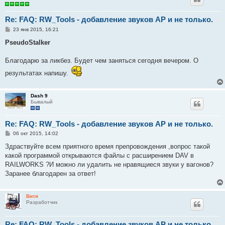
Re: FAQ: RW_Tools - добавление звуков AP и не только.
С
23 янв 2015, 16:21
о
о
PseudoStalker
б
щ
е
Благодарю за ликбез. Будет чем заняться сегодня вечером. О
н
и
результатах напишу.
е
Dash 9
Бывалый
Re: FAQ: RW_Tools - добавление звуков AP и не только.
С
06 окт 2015, 14:02
о
о
Здраствуйте всем приятного время препровождения ,вопрос такой
б
какой программой открываются файлы с расширением DAV в
щ
е
RAILWORKS ?И можно ли удалить не нравящиеся звуки у вагонов?
н
Заранее благодарен за ответ!
и
е
Витя
Разработчик
Re: FAQ: RW_Tools - добавление звуков AP и не только.