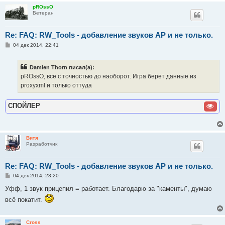
pROssO
Ветеран
Re: FAQ: RW_Tools - добавление звуков AP и не только.
С
04 дек 2014, 22:41
о
о
б
Damien Thorn писал(а):
щ
е
pROssO, все с точностью до наоборот. Игра берет данные из
н
proxyxml и только оттуда
и
е
СПОЙЛЕР
Витя
Разработчик
Re: FAQ: RW_Tools - добавление звуков AP и не только.
С
04 дек 2014, 23:20
о
о
Уфф, 1 звук прицепил = работает. Благодарю за "каменты", думаю
б
всё покатит.
щ
е
н
и
Cross
е