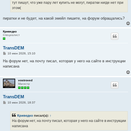
е
тут пишут, что уже пару лет купить не могут, пиратки нигде нет при
н
этом(
и
е
пиратки и не будет, на какой эмейл пишите, на форум обращались?
Криведко
Специалист
TransDEM
С
10 июн 2026, 15:10
о
о
На форум нет, на почту писал, которая у него на сайте в инструкции
б
написана
щ
е
н
и
vostroved
е
Магистр
TransDEM
С
10 июн 2026, 18:37
о
о
б
Криведко
писал(а):
↑
щ
е
На форум нет, на почту писал, которая у него на сайте в инструкции
н
написана
и
е