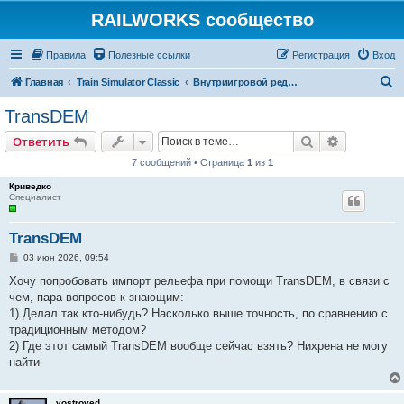
RAILWORKS сообщество
Правила
Полезные ссылки
Регистрация
Вход
П
Главная
Train Simulator Classic
Внутриигровой редактор и разработка дополнений
о
TransDEM
и
Поиск
Расширен
Ответить
с
7 сообщений • Страница
1
из
1
к
Криведко
Специалист
TransDEM
С
03 июн 2026, 09:54
о
о
Хочу попробовать импорт рельефа при помощи TransDEM, в связи с
б
чем, пара вопросов к знающим:
щ
е
1) Делал так кто-нибудь? Насколько выше точность, по сравнению с
н
традиционным методом?
и
е
2) Где этот самый TransDEM вообще сейчас взять? Нихрена не могу
найти
vostroved