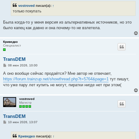
б
vostroved
писал(а):
↑
щ
е
только покупать
н
и
е
Была когда-то у меня версия из альтернативных источников, но это
было капец как давно и она почему-то не взлетела.
Криведко
Специалист
TransDEM
С
08 июн 2026, 10:00
о
о
А оно вообще сейчас продаётся? Мне автор не отвечает,
б
https://forum.trainzup.net/showthread.php?t=5764&page=1
тут пишут,
щ
е
что уже пару лет купить не могут, пиратки нигде нет при этом(
н
и
е
vostroved
Магистр
TransDEM
С
10 июн 2026, 13:07
о
о
б
Криведко
писал(а):
↑
щ