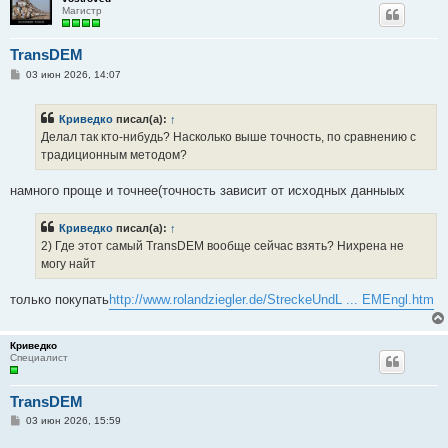
Магистр
TransDEM
С
03 июн 2026, 14:07
о
о
б
Криведко
писал(а):
↑
щ
е
Делал так кто-нибудь? Насколько выше точность, по сравнению с
н
традиционным методом?
и
е
намного проще и точнее(точность зависит от исходных данныых
Криведко
писал(а):
↑
2) Где этот самый TransDEM вообще сейчас взять? Нихрена не
могу найт
только покупать
http://www.rolandziegler.de/StreckeUndL ... EMEngl.htm
Криведко
Специалист
TransDEM
С
03 июн 2026, 15:59
о
о