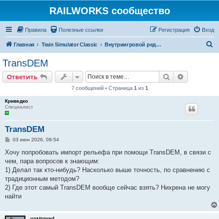
RAILWORKS сообщество
Правила
Полезные ссылки
Регистрация
Вход
П
Главная
Train Simulator Classic
Внутриигровой редактор и разработка дополнений
о
TransDEM
и
Поиск
Расширен
Ответить
с
7 сообщений • Страница
1
из
1
к
Криведко
Специалист
TransDEM
С
03 июн 2026, 09:54
о
о
Хочу попробовать импорт рельефа при помощи TransDEM, в связи с
б
чем, пара вопросов к знающим:
щ
е
1) Делал так кто-нибудь? Насколько выше точность, по сравнению с
н
традиционным методом?
и
е
2) Где этот самый TransDEM вообще сейчас взять? Нихрена не могу
найти
vostroved