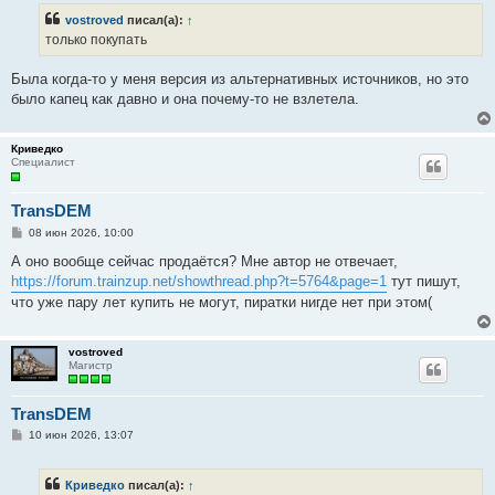
б
vostroved
писал(а):
↑
щ
е
только покупать
н
и
е
Была когда-то у меня версия из альтернативных источников, но это
было капец как давно и она почему-то не взлетела.
Криведко
Специалист
TransDEM
С
08 июн 2026, 10:00
о
о
А оно вообще сейчас продаётся? Мне автор не отвечает,
б
https://forum.trainzup.net/showthread.php?t=5764&page=1
тут пишут,
щ
е
что уже пару лет купить не могут, пиратки нигде нет при этом(
н
и
е
vostroved
Магистр
TransDEM
С
10 июн 2026, 13:07
о
о
б
Криведко
писал(а):
↑
щ