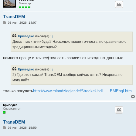
Магистр
TransDEM
С
03 июн 2026, 14:07
о
о
б
Криведко
писал(а):
↑
щ
е
Делал так кто-нибудь? Насколько выше точность, по сравнению с
н
традиционным методом?
и
е
намного проще и точнее(точность зависит от исходных данныых
Криведко
писал(а):
↑
2) Где этот самый TransDEM вообще сейчас взять? Нихрена не
могу найт
только покупать
http://www.rolandziegler.de/StreckeUndL ... EMEngl.htm
Криведко
Специалист
TransDEM
С
03 июн 2026, 15:59
о
о