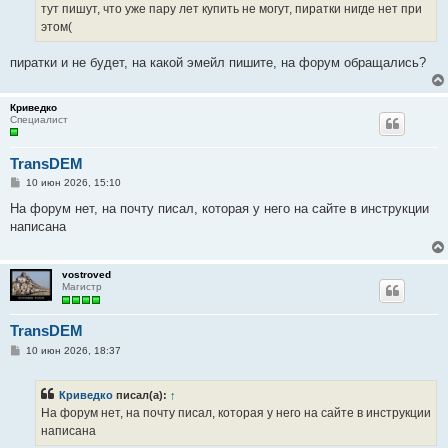
е
тут пишут, что уже пару лет купить не могут, пиратки нигде нет при
н
этом(
и
е
пиратки и не будет, на какой эмейл пишите, на форум обращались?
Криведко
Специалист
TransDEM
С
10 июн 2026, 15:10
о
о
На форум нет, на почту писал, которая у него на сайте в инструкции
б
написана
щ
е
н
и
vostroved
е
Магистр
TransDEM
С
10 июн 2026, 18:37
о
о
б
Криведко
писал(а):
↑
щ
е
На форум нет, на почту писал, которая у него на сайте в инструкции
н
написана
и
е