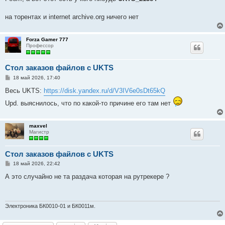
б
щ
е
на торентах и internet archive.org ничего нет
н
и
е
Forza Gamer 777
Профессор
Стол заказов файлов с UKTS
С
18 май 2026, 17:40
о
о
Весь UKTS:
https://disk.yandex.ru/d/V3IV6e0sDt65kQ
б
щ
Upd. выяснилось, что по какой-то причине его там нет
е
н
и
е
maxvel
Магистр
Стол заказов файлов с UKTS
С
18 май 2026, 22:42
о
о
А это случайно не та раздача которая на рутрекере ?
б
щ
е
н
и
Электроника БК0010-01 и БК0011м.
е