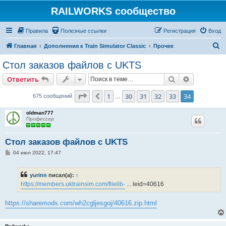
RAILWORKS сообщество
Правила
Полезные ссылки
Регистрация
Вход
П
Главная
Дополнения к Train Simulator Classic
Прочее
о
Стол заказов файлов с UKTS
и
Поиск
Расширен
Ответить
с
к
Страница
34
из
34
1
30
31
32
33
34
Пред.
675 сообщений
…
oldman777
Профессор
Стол заказов файлов с UKTS
С
04 июл 2022, 17:47
о
о
б
yurinn
писал(а):
↑
щ
е
https://members.uktrainsim.com/filelib-
... leid=40616
н
и
е
https://sharemods.com/wh2cgljesgoj/40616.zip.html