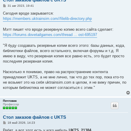
С
31 авг 2023, 19:41
о
о
Сегодня вроде закрывается:
б
https://members.uktrainsim.com//filelib-directory.php
щ
е
н
Мэтт пишет что вроде резервную копию всего сайта сделает:
и
е
https://forums.dovetailgames.com/thread ... ost-695197
"Я буду создавать резервные копии всего этого: базы данных, кода,
библиотеки файлов, всего остального, включая форумы и т.д. Я
имею в виду, что резервная копия все равно есть, это будет просто
последняя резервная копия.
Насколько я понимаю, право на распространение контента
принадлежит UKTS, а не мне лично, так что до тех пор, пока кто-то
не возьмет это на себя uktrainsim.com в целом, я не вижу причин, по
которым библиотека не может согласиться с этим."
Почтовик
Профессор
Стол заказов файлов с UKTS
С
18 май 2026, 14:23
о
о
Ребят, а вот этот есть у кого нибудь
UKTS_21384