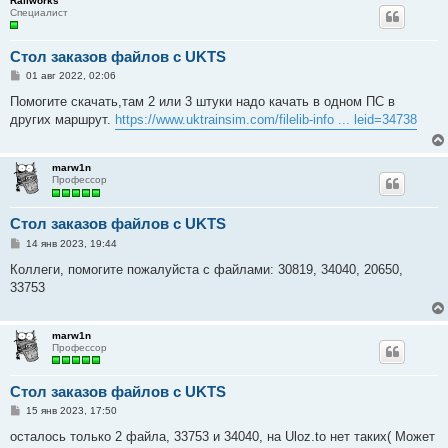
Railworks
Специалист
Стол заказов файлов с UKTS
С
01 авг 2022, 02:06
о
о
Помогите скачать,там 2 или 3 штуки надо качать в одном ПС в
б
других маршрут.
https://www.uktrainsim.com/filelib-info ... leid=34738
щ
е
н
и
marw1n
е
Профессор
Стол заказов файлов с UKTS
С
14 янв 2023, 19:44
о
о
Коллеги, помогите пожалуйста с файлами: 30819, 34040, 20650,
б
33753
щ
е
н
и
marw1n
е
Профессор
Стол заказов файлов с UKTS
С
15 янв 2023, 17:50
о
о
осталось только 2 файла, 33753 и 34040, на Uloz.to нет таких( Может
б