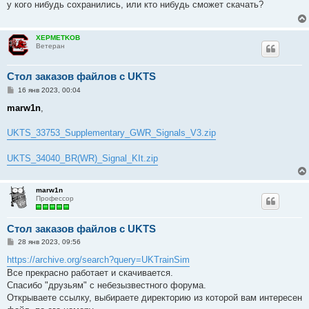
у кого нибудь сохранились, или кто нибудь сможет скачать?
щ
е
н
и
XEPMETKOB
е
Ветеран
Стол заказов файлов с UKTS
С
16 янв 2023, 00:04
о
о
marw1n
,
б
щ
е
UKTS_33753_Supplementary_GWR_Signals_V3.zip
н
и
е
UKTS_34040_BR(WR)_Signal_KIt.zip
marw1n
Профессор
Стол заказов файлов с UKTS
С
28 янв 2023, 09:56
о
о
https://archive.org/search?query=UKTrainSim
б
Все прекрасно работает и скачивается.
щ
е
Спасибо "друзьям" с небезызвестного форума.
н
Открываете ссылку, выбираете директорию из которой вам интересен
и
е