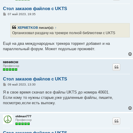
Стол заказов файлов с UKTS
С
07 май 2023, 19:35
о
о
б
XEPMETKOB
писал(а):
↑
щ
е
Организовал раздачу на трекере полной библиотеки с UKTS
н
и
е
Ещё на два международных трекера торрент добавил и на
параллельный форум. Может подольше проживёт.
МИНИКОМ
Профессор
Стол заказов файлов с UKTS
С
09 май 2023, 13:30
о
о
Я в свое время скачал все файлы UKTS до номера 40601.
б
Если кому то нужны старые,уже удаленные файлы, пишите,
щ
е
посмотрю,если есть выложу.
н
и
е
oldman777
Профессор
Стол заказов файлов с UKTS