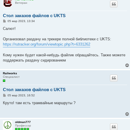
е
Ветеран
Стол заказов файлов с UKTS
С
05 мар 2023, 13:34
о
о
Салют!
б
щ
е
Организовал раздачу на трекере полной библиотеки с UKTS:
н
https://rutracker.org/forum/viewtopic.php?t=6331262
и
е
Кому нужен будет какой-нибудь файлик обращайтесь. Также можете
поддержать раздачу сидированием
Railworks
Специалист
Стол заказов файлов с UKTS
С
05 мар 2023, 16:52
о
о
Круто! там есть трамвайные маршруты ?
б
щ
е
н
и
oldman777
е
Профессор