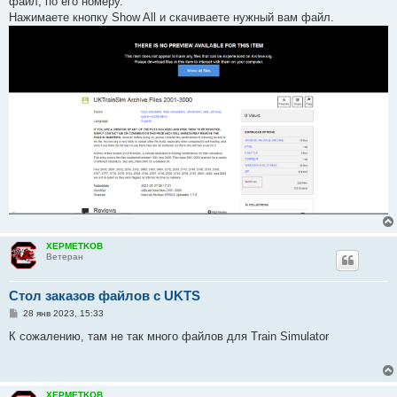
файл, по его номеру.
Нажимаете кнопку Show All и скачиваете нужный вам файл.
XEPMETKOB
Ветеран
Стол заказов файлов с UKTS
С
28 янв 2023, 15:33
о
о
К сожалению, там не так много файлов для Train Simulator
б
щ
е
н
и
XEPMETKOB