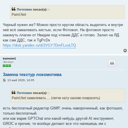
о
б
Почтовик
писал(а):
↑
щ
е
Paint.Net
н
и
е
Черный нужен же? Можно просто кругом область выделить и внутри
неё всё замалевать кистью, если Фотожоп. На фотожоп просто
накинуть плагин от Нвидии под чтение ДДС и готово. Залил на ЯД
как сам ДДС, так и TgPcDx
https://disk.yandex.ru/d/2VGY7DmFLxoLTQ
trainsim1
Эксперт
Замена текстур локомотива
С
13 май 2026, 14:05
о
о
б
Почтовик
писал(а):
↑
щ
е
Paint.Net замалевать .... (легче хату заново покрасить)
н
и
е
есть бесплатный редактор GIMP, очень навороченный, как фотошоп,
только бесплатный.
или как варик GPTChat или какой нибудь другой AI инструмент,
GROC и прочие, те вообще делают все что напишешь им с