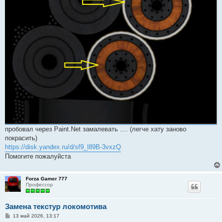
пробовал через Paint.Net замалевать .... (легче хату заново
покрасить)
https://disk.yandex.ru/d/sf9_l89B-3vxzQ
Помогите пожалуйста
Forza Gamer 777
Профессор
Замена текстур локомотива
С
13 май 2026, 13:17
о