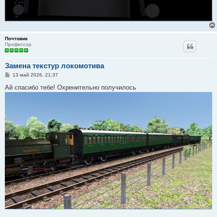
Почтовик
Профессор
Замена текстур локомотива
С
13 май 2026, 21:37
о
о
Ай спасибо тебе! Охренительно получилось
б
щ
е
н
и
е