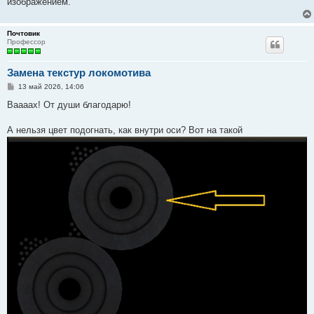
изображением.
Почтовик
Профессор
Замена текстур локомотива
С
13 май 2026, 14:06
о
о
Ваааах! От души благодарю!
б
щ
е
А нельзя цвет подогнать, как внутри оси? Вот на такой
н
и
е