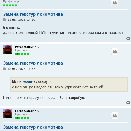
Профессор
Замена текстур локомотива
С
13 май 2026, 14:10
о
о
trainsim1
б
да я в этом полный НУБ, а учится - мозги категорически отвергают
щ
е
н
и
Forza Gamer 777
е
Профессор
Замена текстур локомотива
С
13 май 2026, 19:57
о
о
б
Почтовик
писал(а):
↑
щ
е
А нельзя цвет подогнать, как внутри оси? Вот на такой
н
и
е
Емое, че ж ты сразу не сказал. Сча попробую
Forza Gamer 777
Профессор
Замена текстур локомотива