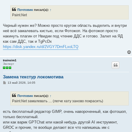
о
б
Почтовик
писал(а):
↑
щ
е
Paint.Net
н
и
е
Черный нужен же? Можно просто кругом область выделить и внутри
неё всё замалевать кистью, если Фотожоп. На фотожоп просто
накинуть плагин от Нвидии под чтение ДДС и готово. Залил на ЯД
как сам ДДС, так и TgPcDx
https://disk.yandex.ru/d/2VGY7DmFLxoLTQ
trainsim1
Эксперт
Замена текстур локомотива
С
13 май 2026, 14:05
о
о
б
Почтовик
писал(а):
↑
щ
е
Paint.Net замалевать .... (легче хату заново покрасить)
н
и
е
есть бесплатный редактор GIMP, очень навороченный, как фотошоп,
только бесплатный.
или как варик GPTChat или какой нибудь другой AI инструмент,
GROC и прочие, те вообще делают все что напишешь им с