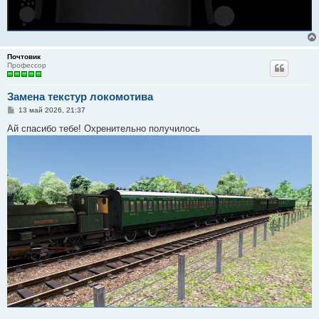
Почтовик
Профессор
Замена текстур локомотива
С
13 май 2026, 21:37
о
о
Ай спасибо тебе! Охренительно получилось
б
щ
е
н
и
е