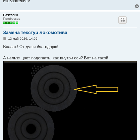
изображением.
Почтовик
Профессор
Замена текстур локомотива
С
13 май 2026, 14:06
о
о
Ваааах! От души благодарю!
б
щ
е
А нельзя цвет подогнать, как внутри оси? Вот на такой
н
и
е