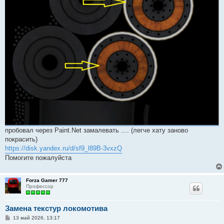
пробовал через Paint.Net замалевать .... (легче хату заново
покрасить)
https://disk.yandex.ru/d/sf9_l89B-3vxzQ
Помогите пожалуйста
Forza Gamer 777
Профессор
Замена текстур локомотива
С
13 май 2026, 13:17
о