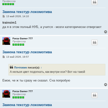
Профессор
Замена текстур локомотива
С
13 май 2026, 14:10
о
о
trainsim1
б
да я в этом полный НУБ, а учится - мозги категорически отвергают
щ
е
н
и
Forza Gamer 777
е
Профессор
Замена текстур локомотива
С
13 май 2026, 19:57
о
о
б
Почтовик
писал(а):
↑
щ
е
А нельзя цвет подогнать, как внутри оси? Вот на такой
н
и
е
Емое, че ж ты сразу не сказал. Сча попробую
Forza Gamer 777
Профессор
Замена текстур локомотива