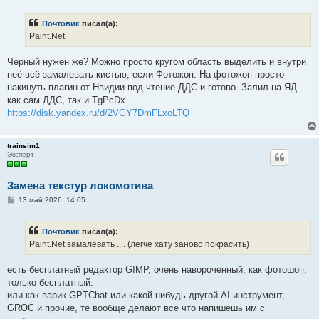
о
б
Почтовик
писал(а):
↑
щ
е
Paint.Net
н
и
е
Черный нужен же? Можно просто кругом область выделить и внутри
неё всё замалевать кистью, если Фотожоп. На фотожоп просто
накинуть плагин от Нвидии под чтение ДДС и готово. Залил на ЯД
как сам ДДС, так и TgPcDx
https://disk.yandex.ru/d/2VGY7DmFLxoLTQ
trainsim1
Эксперт
Замена текстур локомотива
С
13 май 2026, 14:05
о
о
б
Почтовик
писал(а):
↑
щ
е
Paint.Net замалевать .... (легче хату заново покрасить)
н
и
е
есть бесплатный редактор GIMP, очень навороченный, как фотошоп,
только бесплатный.
или как варик GPTChat или какой нибудь другой AI инструмент,
GROC и прочие, те вообще делают все что напишешь им с