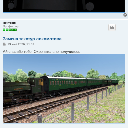
Почтовик
Профессор
Замена текстур локомотива
С
13 май 2026, 21:37
о
о
Ай спасибо тебе! Охренительно получилось
б
щ
е
н
и
е