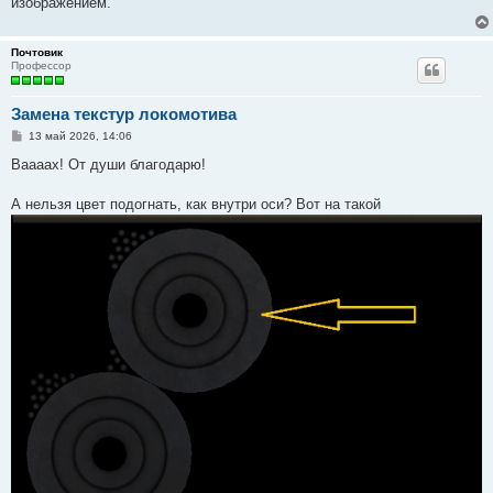
изображением.
Почтовик
Профессор
Замена текстур локомотива
С
13 май 2026, 14:06
о
о
Ваааах! От души благодарю!
б
щ
е
А нельзя цвет подогнать, как внутри оси? Вот на такой
н
и
е