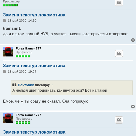
Профессор
Замена текстур локомотива
С
13 май 2026, 14:10
о
о
trainsim1
б
да я в этом полный НУБ, а учится - мозги категорически отвергают
щ
е
н
и
Forza Gamer 777
е
Профессор
Замена текстур локомотива
С
13 май 2026, 19:57
о
о
б
Почтовик
писал(а):
↑
щ
е
А нельзя цвет подогнать, как внутри оси? Вот на такой
н
и
е
Емое, че ж ты сразу не сказал. Сча попробую
Forza Gamer 777
Профессор
Замена текстур локомотива