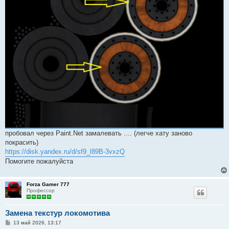
пробовал через Paint.Net замалевать .... (легче хату заново
покрасить)
https://disk.yandex.ru/d/sf9_l89B-3vxzQ
Помогите пожалуйста
Forza Gamer 777
Профессор
Замена текстур локомотива
С
13 май 2026, 13:17
о