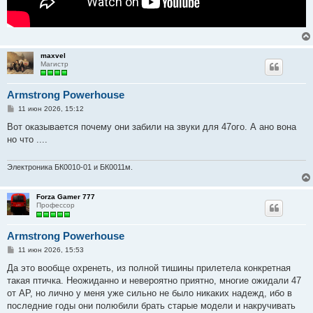
maxvel
Магистр
Armstrong Powerhouse
С
11 июн 2026, 15:12
о
о
Вот оказывается почему они забили на звуки для 47ого. А ано вона
б
но что ....
щ
е
н
и
Электроника БК0010-01 и БК0011м.
е
Forza Gamer 777
Профессор
Armstrong Powerhouse
С
11 июн 2026, 15:53
о
о
Да это вообще охренеть, из полной тишины прилетела конкретная
б
такая птичка. Неожиданно и невероятно приятно, многие ожидали 47
щ
е
от AP, но лично у меня уже сильно не было никаких надежд, ибо в
н
последние годы они полюбили брать старые модели и накручивать
и