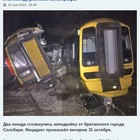
С
01 ноя 2021, 19:45
о
о
б
щ
е
н
и
е
Два поезда столкнулись неподалёку от британского города
Солсбери. Инцидент произошёл вечером 31 октября.