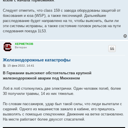
юзом с начала торможения
.
Следует отметить, что class 159 с завода оборудованы защитой от
боксования и юза (WSP), а также песочницей. Дальнейшее
расследование будет направлено на то, чтобы выяснить, были ли
эти системы исправны, а также состояние головок рельсов на пути
следования поезда 1L53.
XEPMETKOB
Ветеран
Железнодорожные катастрофы
С
15 фев 2022, 14:41
о
о
В Германии выясняют обстоятельства крупной
б
железнодорожной аварии под Мюнхеном
щ
е
н
Лоб в лоб столкнулись две электрички. Один человек погиб, более
и
е
30 получили травмы, 14 из них тяжелые.
По словам пассажиров, удар был такой силы, что люди вылетали с
сидений. Одного из машинистов зажало в кабине, его пришлось
вызволять с помощью спецтехники. Движение на ветке остановлено.
На месте работают более двухсот спасателей.