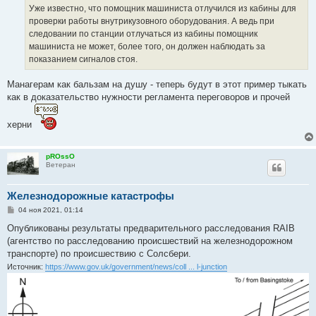
е
Уже известно, что помощник машиниста отлучился из кабины для
н
проверки работы внутрикузовного оборудования. А ведь при
и
е
следовании по станции отлучаться из кабины помощник
машиниста не может, более того, он должен наблюдать за
показанием сигналов стоя.
Манагерам как бальзам на душу - теперь будут в этот пример тыкать
как в доказательство нужности регламента переговоров и прочей
херни
pROssO
Ветеран
Железнодорожные катастрофы
С
04 ноя 2021, 01:14
о
о
Опубликованы результаты предварительного расследования RAIB
б
(агентство по расследованию происшествий на железнодорожном
щ
е
транспорте) по происшествию с Солсбери.
н
Источник:
https://www.gov.uk/government/news/coll ... l-junction
и
е