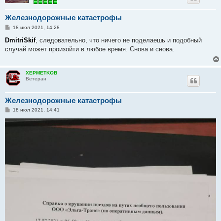
Железнодорожные катастрофы
С
18 июл 2021, 14:28
о
о
DmitriSkif
, следовательно, что ничего не поделаешь и подобный
б
случай может произойти в любое время. Снова и снова.
щ
е
н
и
XEPMETKOB
е
Ветеран
Железнодорожные катастрофы
С
18 июл 2021, 14:41
о
о
б
щ
е
н
и
е