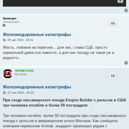
Криведко
Специалист
Железнодорожные катастрофы
С
05 авг 2021, 10:41
о
о
Жесть, лобовое на перегоне... для нас, слава СЦБ, просто
б
нереальной дикостью кажется, а для них походу не такая уж и
щ
е
редкость.
н
и
е
XEPMETKOB
Ветеран
Железнодорожные катастрофы
С
27 сен 2021, 20:15
о
о
При сходе пассажирского поезда Empire Builder с рельсов в США
б
три человека погибли и более 50 пострадали
щ
е
н
Три человека погибли, более 50 пострадали при сходе пассажирского
и
е
поезда с рельсов в американском штате Монтана. Как сообщила
компания-перевозчик Amtrak, инцидент произошел рядом с