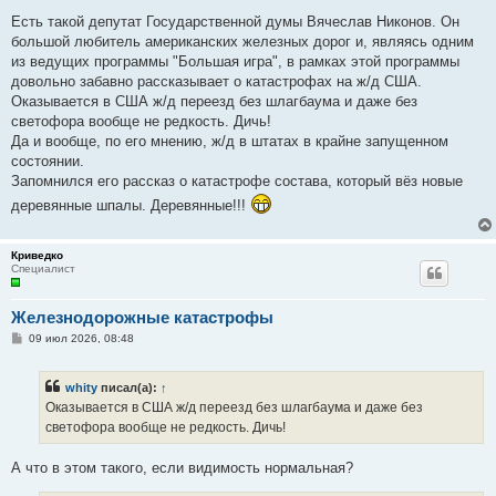
о
о
Есть такой депутат Государственной думы Вячеслав Никонов. Он
б
большой любитель американских железных дорог и, являясь одним
щ
е
из ведущих программы "Большая игра", в рамках этой программы
н
довольно забавно рассказывает о катастрофах на ж/д США.
и
е
Оказывается в США ж/д переезд без шлагбаума и даже без
светофора вообще не редкость. Дичь!
Да и вообще, по его мнению, ж/д в штатах в крайне запущенном
состоянии.
Запомнился его рассказ о катастрофе состава, который вёз новые
деревянные шпалы. Деревянные!!!
Криведко
Специалист
Железнодорожные катастрофы
С
09 июл 2026, 08:48
о
о
б
whity
писал(а):
↑
щ
е
Оказывается в США ж/д переезд без шлагбаума и даже без
н
светофора вообще не редкость. Дичь!
и
е
А что в этом такого, если видимость нормальная?