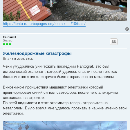
https://lenta-ru.turbopages.org/lenta.r ... /10/train/
trainsim1
Эксперт
Железнодорожные катастрофы
С
27 окт 2025, 15:37
о
о
Чехи умудрились уничтожить последний Pantograf, это был
б
исторический экспонат , который удалось спасти после того как
щ
е
большинство этих электричек было отправлено на металолом.
н
и
е
Виновником проишествия машинист электрички который
проигнорировал синий сигнал светофора, после чего электричка
сложилась на стрелках.
По всей видимости и этот экземпляр теперь отправится на
металолом. Было время мне удалось проехать в кабине именно этой
электрички.