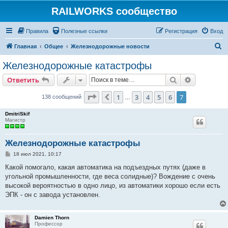
RAILWORKS сообщество
Правила
Полезные ссылки
Регистрация
Вход
П
Главная
Общее
Железнодорожные новости
о
Железнодорожные катастрофы
и
Поиск
Расширен
Ответить
с
к
Страница
7
из
7
1
3
4
5
6
7
Пред.
138 сообщений
…
DmitriSkif
Магистр
Железнодорожные катастрофы
С
18 июл 2021, 10:17
о
о
Какой помогало, какая автоматика на подъездных путях (даже в
б
угольной промышленности, где веса солидные)? Вождение с очень
щ
е
высокой вероятностью в одно лицо, из автоматики хорошо если есть
н
ЭПК - он с завода установлен.
и
е
Damien Thorn
Профессор