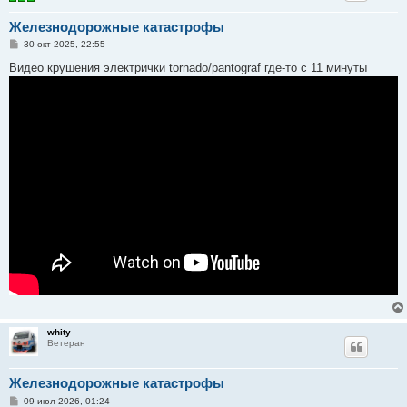
Железнодорожные катастрофы
С
30 окт 2025, 22:55
о
о
Видео крушения электрички tornado/pantograf где-то с 11 минуты
б
щ
е
н
и
е
whity
Ветеран
Железнодорожные катастрофы
С
09 июл 2026, 01:24