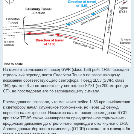
На момент столкновения поезд GWR (class 158) рейс 1F30 проходил
стрелочный перевод поста Солсбери Таннел по разрешающему
показанию соответствующего светофора. Поезд 1L53 (SWR, class
159) должен был остановиться у светофора SY31 (за 200 метров до
СП), но проследовал его по запрещающему сигналу.
Расследование показало, что машинист рейса 1L53 при приближении
к светофору начал служебное торможение, но через 12 секунд
перешёл на экстренное. Несмотря на это, поезд проследовал SY31 -
при этом TPWS также инициировала принудительное торможение -
продолжил движение до стрелочного перевода и столкнулся с 1F30.
Анализ данных бортового самописца (OTDR) показал, что
поезд шёл