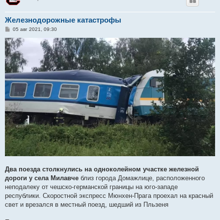
Железнодорожные катастрофы
С
05 авг 2021, 09:30
о
о
б
щ
е
н
и
е
Два поезда столкнулись на одноколейном участке железной
дороги у села Милавче
близ города Домажлице, расположенного
неподалеку от чешско-германской границы на юго-западе
республики. Скоростной экспресс Мюнхен-Прага проехал на красный
свет и врезался в местный поезд, шедший из Пльзеня