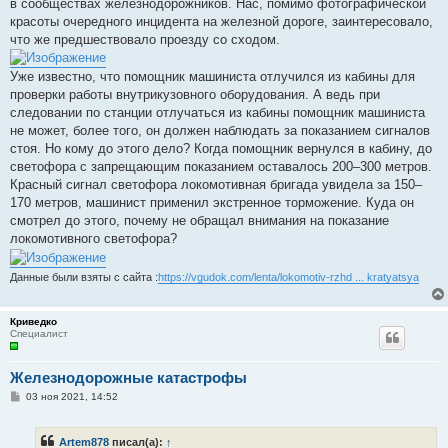
в сообществах железнодорожников. Нас, помимо фотографической
красоты очередного инцидента на железной дороге, заинтересовало,
что же предшествовало проезду со сходом.
Уже известно, что помощник машиниста отлучился из кабины для
проверки работы внутрикузовного оборудования. А ведь при
следовании по станции отлучаться из кабины помощник машиниста
не может, более того, он должен наблюдать за показанием сигналов
стоя. Но кому до этого дело? Когда помощник вернулся в кабину, до
светофора с запрещающим показанием оставалось 200–300 метров.
Красный сигнал светофора локомотивная бригада увидела за 150–
170 метров, машинист применил экстренное торможение. Куда он
смотрел до этого, почему не обращал внимания на показание
локомотивного светофора?
Данные были взяты с сайта :
https://vgudok.com/lenta/lokomotiv-rzhd ... kratyatsya
Криведко
Специалист
Железнодорожные катастрофы
С
03 ноя 2021, 14:52
о
о
б
Artem878
писал(а):
↑
щ