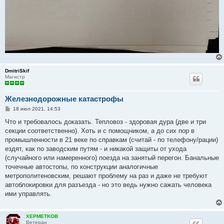
DmitriSkif
Магистр
Железнодорожные катастрофы
С
18 июл 2021, 14:53
о
о
Что и требовалось доказать. Тепловоз - здоровая дура (две и три
б
секции соответственно). Хоть и с помощником, а до сих пор в
щ
е
промышленности в 21 веке по справкам (считай - по телефону/рации)
н
ездят, как по заводским путям - и никакой защиты от ухода
и
е
(случайного или намеренного) поезда на занятый перегон. Банальные
точечные автостопы, по конструкции аналогичные
метрополитеновским, решают проблему на раз и даже не требуют
автоблокировки для разъезда - но это ведь нужно сажать человека
ими управлять.
XEPMETKOB
Ветеран