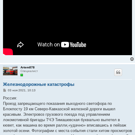
Artem878
Специалист
Железнодорожные катастрофы
С
03 ноя 2021, 10:13
о
о
Россия:
б
Проезд запрещающего показания выходного светофора по
щ
е
Блокпосту 19 км Северо-Кавказской железной дороги вышел
н
красивым. Электровоз грузового поезда под управлением
и
е
локомотивной бригады ТЧЭ Тимашевская буквально вылетел в
кювет, как машина во время ралли,«удачно» вписавшись в пейзаж
золотой осени. Фотографии с места события стали хитом просмотров