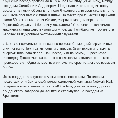
Крушение поезда произошло в 18:46 по Гринвичу (21:46 мск), между
городами Солсбери и Андовером. Предположительно, один поезд
врезался в некий объект в туннеле Фишертон, а второй столкнулся с
ним из-за проблем с сигнализацией. На место происшествия прибыли
около 50 пожарных, полицейские, скорая помощь и вертолёты
береговой охраны. В больницу доставили 17 человек, в том числе
машиниста попавшего в «ловушку» поезда. Погибших нет. Более ста
человек эвакуированы экстренными службами.
«Всё шло нормально, но внезапно произошёл мощный взрыв, и все
огни погасли. Там, где мы сошли с трассы, были искры и пламя, а
снаружи шла куча пепла. Наш поезд был на боку», — рассказал
очевидец. Грохот был такой, что его слышали в километре от места
происшествия. Одна из местных жительниц сравнила его со взрывом
бомбы.
Из-за инцидента в туннеле блокированы все рейсы. По словам
представителя британской железнодорожной компании Network Rail,
создаётся впечатление, что вся «Юго-Западная железная дорога от
лондонского Ватерлоо до Хонитона столкнулась с поездом из
Бристоля».