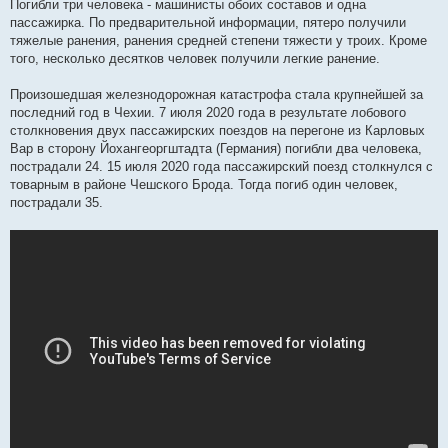
Погибли три человека - машинисты обоих составов и одна
пассажирка. По предварительной информации, пятеро получили
тяжелые ранения, ранения средней степени тяжести у троих. Кроме
того, несколько десятков человек получили легкие ранение.
Произошедшая железнодорожная катастрофа стала крупнейшей за
последний год в Чехии. 7 июля 2020 года в результате лобового
столкновения двух пассажирских поездов на перегоне из Карловых
Вар в сторону Йохангеоргштадта (Германия) погибли два человека,
пострадали 24. 15 июля 2020 года пассажирский поезд столкнулся с
товарным в районе Чешского Брода. Тогда погиб один человек,
пострадали 35.