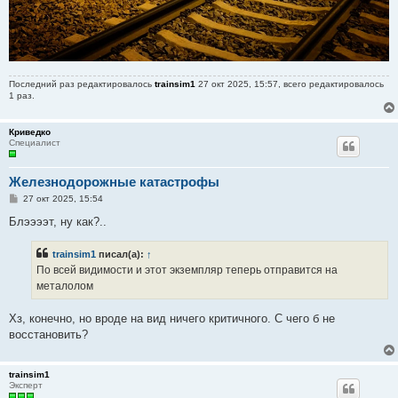
Последний раз редактировалось
trainsim1
27 окт 2025, 15:57, всего редактировалось
1 раз.
Криведко
Специалист
Железнодорожные катастрофы
С
27 окт 2025, 15:54
о
о
Блээээт, ну как?..
б
щ
е
trainsim1
писал(а):
↑
н
По всей видимости и этот экземпляр теперь отправится на
и
е
металолом
Хз, конечно, но вроде на вид ничего критичного. С чего б не
восстановить?
trainsim1
Эксперт