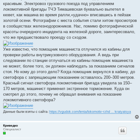
н
красивым. Электровоз грузового поезда под управлением
и
е
локомотивной бригады ТЧЭ Тимашевская буквально вылетел в
кювет, как машина во время ралли,«удачно» вписавшись в пейзаж
золотой осени. Фотографии с места события стали хитом просмотров
в сообществах железнодорожников. Нас, помимо фотографической
красоты очередного инцидента на железной дороге, заинтересовало,
что же предшествовало проезду со сходом.
Уже известно, что помощник машиниста отлучился из кабины для
проверки работы внутрикузовного оборудования. А ведь при
следовании по станции отлучаться из кабины помощник машиниста
не может, более того, он должен наблюдать за показанием сигналов
стоя. Но кому до этого дело? Когда помощник вернулся в кабину, до
светофора с запрещающим показанием оставалось 200–300 метров.
Красный сигнал светофора локомотивная бригада увидела за 150–
170 метров, машинист применил экстренное торможение. Куда он
смотрел до этого, почему не обращал внимания на показание
локомотивного светофора?
Данные были взяты с сайта :
https://vgudok.com/lenta/lokomotiv-rzhd ... kratyatsya
Криведко
Специалист