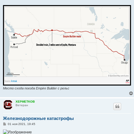
Место схода поезда Empire Builder с рельс
XEPMETKOB
Ветеран
Железнодорожные катастрофы
С
01 ноя 2021, 19:45
о
о