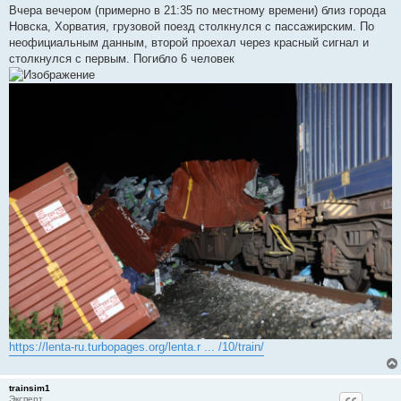
о
Вчера вечером (примерно в 21:35 по местному времени) близ города
б
Новска, Хорватия, грузовой поезд столкнулся с пассажирским. По
щ
е
неофициальным данным, второй проехал через красный сигнал и
н
столкнулся с первым. Погибло 6 человек
и
е
https://lenta-ru.turbopages.org/lenta.r ... /10/train/
trainsim1
Эксперт