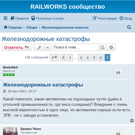
RAILWORKS сообщество
Правила
Полезные ссылки
Регистрация
Вход
П
Главная
Общее
Железнодорожные новости
о
Железнодорожные катастрофы
и
Поиск
Расширен
Ответить
с
к
Страница
7
из
7
1
3
4
5
6
7
Пред.
138 сообщений
…
DmitriSkif
Магистр
Железнодорожные катастрофы
С
18 июл 2021, 10:17
о
о
Какой помогало, какая автоматика на подъездных путях (даже в
б
угольной промышленности, где веса солидные)? Вождение с очень
щ
е
высокой вероятностью в одно лицо, из автоматики хорошо если есть
н
ЭПК - он с завода установлен.
и
е
Damien Thorn
Профессор