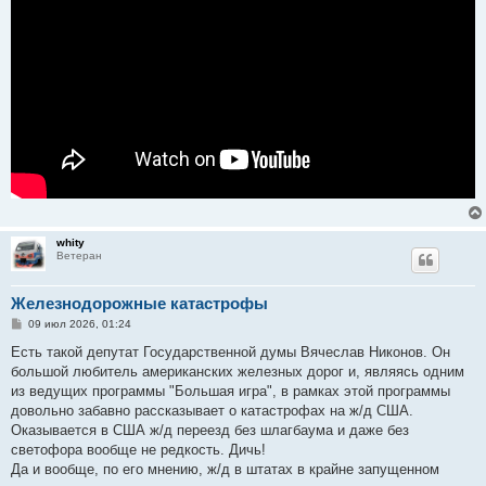
е
whity
Ветеран
Железнодорожные катастрофы
С
09 июл 2026, 01:24
о
о
Есть такой депутат Государственной думы Вячеслав Никонов. Он
б
большой любитель американских железных дорог и, являясь одним
щ
е
из ведущих программы "Большая игра", в рамках этой программы
н
довольно забавно рассказывает о катастрофах на ж/д США.
и
е
Оказывается в США ж/д переезд без шлагбаума и даже без
светофора вообще не редкость. Дичь!
Да и вообще, по его мнению, ж/д в штатах в крайне запущенном