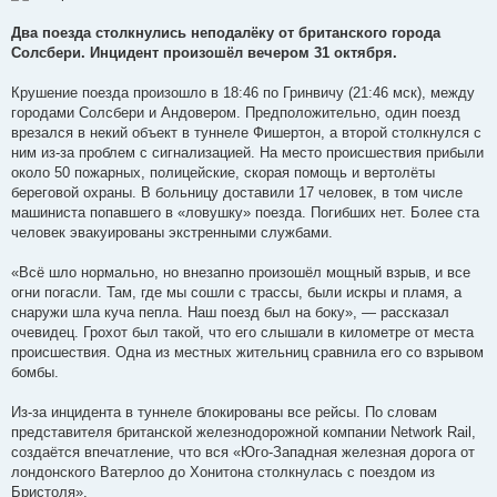
б
щ
е
Два поезда столкнулись неподалёку от британского города
н
Солсбери. Инцидент произошёл вечером 31 октября.
и
е
Крушение поезда произошло в 18:46 по Гринвичу (21:46 мск), между
городами Солсбери и Андовером. Предположительно, один поезд
врезался в некий объект в туннеле Фишертон, а второй столкнулся с
ним из-за проблем с сигнализацией. На место происшествия прибыли
около 50 пожарных, полицейские, скорая помощь и вертолёты
береговой охраны. В больницу доставили 17 человек, в том числе
машиниста попавшего в «ловушку» поезда. Погибших нет. Более ста
человек эвакуированы экстренными службами.
«Всё шло нормально, но внезапно произошёл мощный взрыв, и все
огни погасли. Там, где мы сошли с трассы, были искры и пламя, а
снаружи шла куча пепла. Наш поезд был на боку», — рассказал
очевидец. Грохот был такой, что его слышали в километре от места
происшествия. Одна из местных жительниц сравнила его со взрывом
бомбы.
Из-за инцидента в туннеле блокированы все рейсы. По словам
представителя британской железнодорожной компании Network Rail,
создаётся впечатление, что вся «Юго-Западная железная дорога от
лондонского Ватерлоо до Хонитона столкнулась с поездом из
Бристоля».