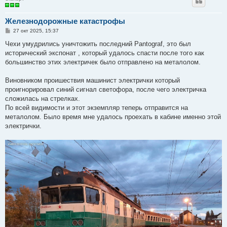
Железнодорожные катастрофы
С
27 окт 2025, 15:37
о
о
Чехи умудрились уничтожить последний Pantograf, это был
б
исторический экспонат , который удалось спасти после того как
щ
е
большинство этих электричек было отправлено на металолом.
н
и
е
Виновником проишествия машинист электрички который
проигнорировал синий сигнал светофора, после чего электричка
сложилась на стрелках.
По всей видимости и этот экземпляр теперь отправится на
металолом. Было время мне удалось проехать в кабине именно этой
электрички.