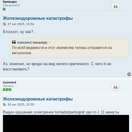
Криведко
Специалист
Железнодорожные катастрофы
С
27 окт 2025, 15:54
о
о
Блээээт, ну как?..
б
щ
е
trainsim1
писал(а):
↑
н
По всей видимости и этот экземпляр теперь отправится на
и
е
металолом
Хз, конечно, но вроде на вид ничего критичного. С чего б не
восстановить?
trainsim1
Эксперт
Железнодорожные катастрофы
С
30 окт 2025, 22:55
о
о
Видео крушения электрички tornado/pantograf где-то с 11 минуты
б
щ
е
н
и