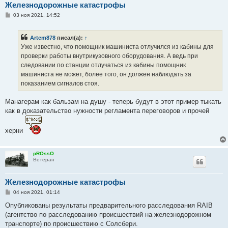
Железнодорожные катастрофы
С
03 ноя 2021, 14:52
о
о
б
Artem878
писал(а):
↑
щ
е
Уже известно, что помощник машиниста отлучился из кабины для
н
проверки работы внутрикузовного оборудования. А ведь при
и
е
следовании по станции отлучаться из кабины помощник
машиниста не может, более того, он должен наблюдать за
показанием сигналов стоя.
Манагерам как бальзам на душу - теперь будут в этот пример тыкать
как в доказательство нужности регламента переговоров и прочей
херни
pROssO
Ветеран
Железнодорожные катастрофы
С
04 ноя 2021, 01:14
о
о
Опубликованы результаты предварительного расследования RAIB
б
(агентство по расследованию происшествий на железнодорожном
щ
е
транспорте) по происшествию с Солсбери.