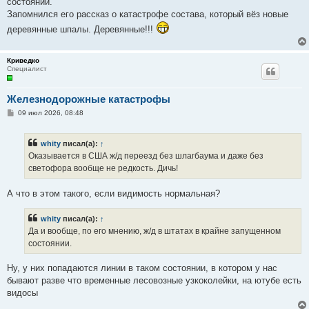
состоянии.
Запомнился его рассказ о катастрофе состава, который вёз новые
деревянные шпалы. Деревянные!!!
Криведко
Специалист
Железнодорожные катастрофы
С
09 июл 2026, 08:48
о
о
б
whity
писал(а):
↑
щ
е
Оказывается в США ж/д переезд без шлагбаума и даже без
н
светофора вообще не редкость. Дичь!
и
е
А что в этом такого, если видимость нормальная?
whity
писал(а):
↑
Да и вообще, по его мнению, ж/д в штатах в крайне запущенном
состоянии.
Ну, у них попадаются линии в таком состоянии, в котором у нас
бывают разве что временные лесовозные узкоколейки, на ютубе есть
видосы