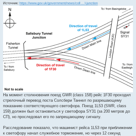
н
Источник:
https://www.gov.uk/government/news/coll ... l-junction
и
е
На момент столкновения поезд GWR (class 158) рейс 1F30 проходил
стрелочный перевод поста Солсбери Таннел по разрешающему
показанию соответствующего светофора. Поезд 1L53 (SWR, class
159) должен был остановиться у светофора SY31 (за 200 метров до
СП), но проследовал его по запрещающему сигналу.
Расследование показало, что машинист рейса 1L53 при приближении
к светофору начал служебное торможение, но через 12 секунд