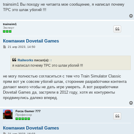
о
trainsim1 Вы походу не читаета мое сообщение, я написал почему
б
ТРС это шлак убогий !!!
щ
е
н
и
trainsim1
е
Эксперт
Компания Dovetail Games
С
21 апр 2023, 14:50
о
о
б
Railworks
писал(а):
↑
щ
е
я написал почему ТРС это шлак убогий !!!
н
и
е
не могу полностью согласиться с тем что Train Simulator Classic
прям вот уж совсем убогий шлак, сторонние разработчики контента
делают много чтобы не дать игре умереть. А вот разработчики
Dovetail Games да, застряли в 2012 году, хотя их контуренты
продвинулись далеко вперед.
Forza Gamer 777
Профессор
Компания Dovetail Games
С
21 апр 2023, 16:03