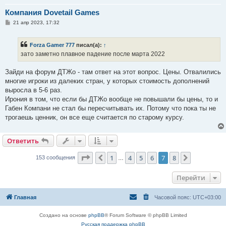
Компания Dovetail Games
С
21 апр 2023, 17:32
о
о
б
Forza Gamer 777
писал(а):
↑
щ
е
зато заметно плавное падение после марта 2022
н
и
е
Зайди на форум ДТЖо - там ответ на этот вопрос. Цены. Отвалились
многие игроки из далеких стран, у которых стоимость дополнений
выросла в 5-6 раз.
Ирония в том, что если бы ДТЖо вообще не повышали бы цены, то и
Габен Компани не стал бы пересчитывать их. Потому что пока ты не
трогаешь ценник, он все еще считается по старому курсу.
Ответить
Страница
7
из
8
1
4
5
6
7
8
Пред.
След.
153 сообщения
…
Перейти
Главная
Часовой пояс:
UTC+03:00
Создано на основе
phpBB
® Forum Software © phpBB Limited
Русская поддержка phpBB