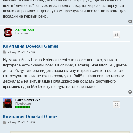
выбрал любой из поездов и поехал по маршруту, где каждый бот
почти "личность", он уехал за пределы карты, через час вернулся,
ночью отправился в депо, утром проснулся и поехал на вокзал для
посадки на первый рейс.
XEPMETKOB
Ветеран
Компания Dovetail Games
С
21 апр 2023, 12:26
о
о
Ну может быть Focus Entertainment это вовсе неплохо, у них в
б
портфеле есть SnowRunner, Mudrunner, Farming Simulator 19. Другое
щ
е
дело - будут ли они видеть перспективу в трейн симах, после того
н
как результаты их не очень обрадуют. RailSimulator.com во многом
и
е
держалась на энтузиазме Пола Джексона создать достойного
преемника для MSTS и тут, я думаю, он справился
Forza Gamer 777
Профессор
Компания Dovetail Games
С
21 апр 2023, 13:06
о
о
б