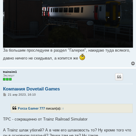
За большим проследуем в раздел "Галерея", накидаю туда всякого,
давно ничего не скидывал, а копится же
trainsim1
Эксперт
Компания Dovetail Games
С
21 апр 2023, 16:10
о
о
б
Forza Gamer 777
писал(а):
↑
щ
е
н
ТРС - сокращенно от Trainz Railroad Simulator
и
е
А Trainz шлак убогий? А в чем его шлаковость то? Ну кроме того что
он в основном платный? Звуки там не те? Ну такое..