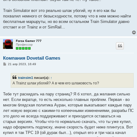
Train Simulator вот это реально шлак убогий, ну я его как бы
похвалил немного от безысходности, потому что в нем можно найти
бесплатные маршруты, но во всем остальном Train Simulator давно
отстает и от Trainz и от SimRail...
Forza Gamer 777
Профессор
Компания Dovetail Games
С
21 апр 2023, 16:49
о
о
б
trainsim1
писал(а):
↑
щ
е
А Trainz шлак убогий? А в чем его шлаковость то?
н
и
е
Тебе тут раскидать на пару страниц? Я б хотел, да желания сильно
нет. Если вкратце, то есть несколько главных проблем. Первая - во
многом блядская политика Ауран, которые выкатывают каждые пару
лет новую версию с какими-то копеечными изменениями, разрабы ПС
это дело не всегда поддерживают и приходится оставаться на
старых версиях. Чтобы что-то нормально скачать, что ты уже купил,
надо оформлять подписку, иначе скорость будет ниже плинтуса. Вот
купил я так ТРС 19 (ой дурак был...), открыл его и три часа качал