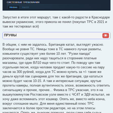
Запустил в итоге этот маршрут, там с какой-то радости в Краснодаре
вывески украинские, этого прикола не понял (покупал ТРС в 2021 и
там же тестировал всё)
ПРУФЫ
В общем, с ним не задалось. Британцев катал, выглядят ужасно.
Вообще не ровня ТС. Немцы тоже в ТС намного лучше развиты,
комьюнити существует уже более 10 лет. "Рузки паизда"
разочаровали, ради них надо тащиться в сторонние платные
магазины, где один ВЛ10 еще чего-то стоит. По поводу цен там
отдельная песня, когда человек продает какую-то сессию на пару
часов за 300 рублей, когда для ТС можно купить за +/- такие же
деньги крутой пак сценариев для тех же британцев, где кататься
можно будет часов 10-15. А там и интересные ситуации, крутые
пролеты камеры, полная аутентичность эпохе, возможность ответить
сигнальщику и прочее, прочее... Физика в ТРС ужасная, это я на
вышеупомянутом Ростовском узле вместе с ЧС4Т и ЭД9 испытал, не
хочу даже вспоминать этот кошмар. Опять же, вместо неба конча,
вокруг сплошное мыло. Для меня единственный плюс ТРС
заключается в более простом редакторе, но на этом плюсы
кончаются. Опять же, рыночек порешал, люди сами себе судьи.