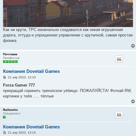
Как ни крути, ТРС изначально создавался как некая игрушечная
дорога, оттуда и упрощенное управление с крутилкой, самая простая
физика
Почтовик
Профессор
Компания Dovetail Games
С
21 апр 2023, 13:10
о
о
Forza Gamer 777
б
прекращай скринить трензоское уёбище. ПОЖАЛУЙСТА! Фоткай RW,
щ
е
картинки у тебя ..... тёплые
н
и
е
Railworks
Специалист
Компания Dovetail Games
С
21 апр 2023, 13:14
о