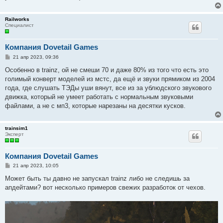
Railworks
Специалист
Компания Dovetail Games
С
21 апр 2023, 09:36
о
о
Особенно в trainz, ой не смеши 70 и даже 80% из того что есть это
б
голимый конверт моделей из мстс, да ещё и звуки прямиком из 2004
щ
е
года, где слушать ТЭДы уши вянут, все из за ублюдского звукового
н
движка, который не умеет работать с нормальным звуковыми
и
е
файлами, а не с мп3, которые нарезаны на десятки кусков.
trainsim1
Эксперт
Компания Dovetail Games
С
21 апр 2023, 10:05
о
о
Может быть ты давно не запускал trainz либо не следишь за
б
апдейтами? вот несколько примеров свежих разработок от чехов.
щ
е
н
и
е