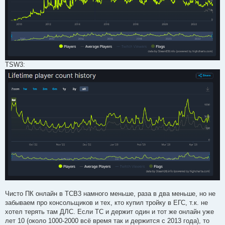
TSW3:
Чисто ПК онлайн в ТСВ3 намного меньше, раза в два меньше, но не
забываем про консольщиков и тех, кто купил тройку в ЕГС, т.к. не
хотел терять там ДЛС. Если ТС и держит один и тот же онлайн уже
лет 10 (около 1000-2000 всё время так и держится с 2013 года), то