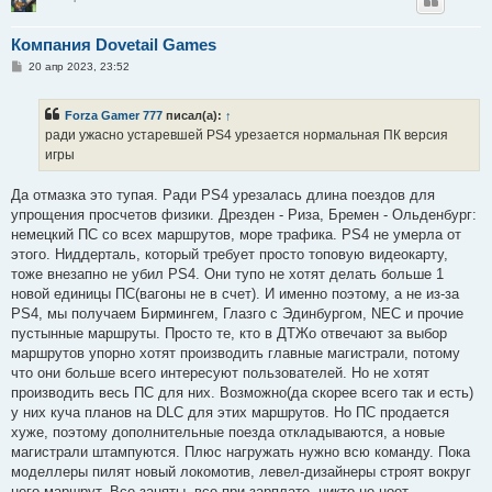
Компания Dovetail Games
С
20 апр 2023, 23:52
о
о
б
Forza Gamer 777
писал(а):
↑
щ
е
ради ужасно устаревшей PS4 урезается нормальная ПК версия
н
игры
и
е
Да отмазка это тупая. Ради PS4 урезалась длина поездов для
упрощения просчетов физики. Дрезден - Риза, Бремен - Ольденбург:
немецкий ПС со всех маршрутов, море трафика. PS4 не умерла от
этого. Ниддерталь, который требует просто топовую видеокарту,
тоже внезапно не убил PS4. Они тупо не хотят делать больше 1
новой единицы ПС(вагоны не в счет). И именно поэтому, а не из-за
PS4, мы получаем Бирмингем, Глазго с Эдинбургом, NEC и прочие
пустынные маршруты. Просто те, кто в ДТЖо отвечают за выбор
маршрутов упорно хотят производить главные магистрали, потому
что они больше всего интересуют пользователей. Но не хотят
производить весь ПС для них. Возможно(да скорее всего так и есть)
у них куча планов на DLC для этих маршрутов. Но ПС продается
хуже, поэтому дополнительные поезда откладываются, а новые
магистрали штампуются. Плюс нагружать нужно всю команду. Пока
моделлеры пилят новый локомотив, левел-дизайнеры строят вокруг
него маршрут. Все заняты, все при зарплате, никто не ноет.