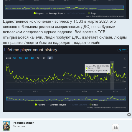
Единственное исключение - всплеск у ТСВ3 в марте 2023, это
связано с большим релизом американских ДЛС, но за бурным
всплеском следовало бурное падение. Всё время в ТСВ
отыгрываются качели. Люди пробуют ДЛС, взлетает онлайн, людям
не нравится/людям быстро надоедает, падает онлайн
PseudoStalker
Ветеран