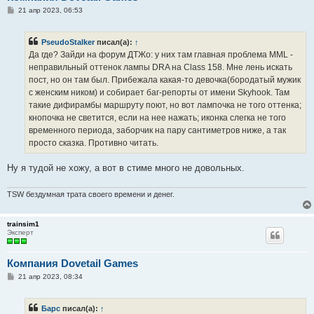
С
21 апр 2023, 06:53
о
о
б
PseudoStalker
писал(а):
↑
щ
е
Да где? Зайди на форум ДТЖо: у них там главная проблема MML -
н
неправильный оттенок лампы DRA на Class 158. Мне лень искать
и
е
пост, но он там был. Прибежала какая-то девочка(бородатый мужик
с женским ником) и собирает баг-репорты от имени Skyhook. Там
такие дифирамбы маршруту поют, но вот лампочка не того оттенка;
кнопочка не светится, если на нее нажать; иконка слегка не того
временного периода, заборчик на пару сантиметров ниже, а так
просто сказка. Противно читать.
Ну я тудой не хожу, а вот в стиме много не довольных.
TSW бездумная трата своего времени и денег.
trainsim1
Эксперт
Компания Dovetail Games
С
21 апр 2023, 08:34
о
о
б
Барс
писал(а):
↑
щ