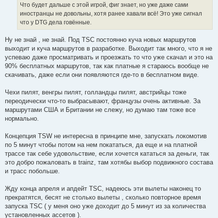
е
Что будет дальше с этой игрой, фиг знает, но уже даже сами
н
иностранцы не довольны, хотя ранее хавали всё! Это уже сигнал
и
е
что у DTG дела говённые.
Ну не знай , не знай. Под TSC постоянно куча новых маршрутов
выходит и куча маршрутов в разработке. Выходит так много, что я не
успеваю даже просматривать и проезжать то что уже скачал и это на
90% бесплатных маршрутов, так как платные я стараюсь вообще не
скачивать, даже если они появляются где-то в бесплатном виде.
Чехи пилят, венгры пилят, голландцы пилят, австрийцы тоже
переодически что-то выбрасывают, французы очень активные. За
маршрутами США и Британии не слежу, но думаю там тоже все
нормально.
Концепция TSW не интересна в принципе мне, запускать локомотив
по 5 минут чтобы потом на нем покататься, да еще и на платной
трассе так себе удовольствие, если хочется кататься за деньги, так
это добро пожаловать в trainz, там хотябы выбор подвижного состава
и трасс побольше.
Жду конца апреля и апдейт TSC, надеюсь эти вылеты наконец то
прекратятся, бесят не столько вылеты , сколько повторное время
запуска TSC ( у меня оно уже доходит до 5 минут из за количества
установленных ассетов ).