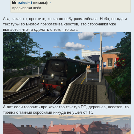
trainsim1
писал(а):
↑
щ
е
прорисовки неба
н
и
е
Ага, какая-то, простите, конча по небу размалёвана. Небо, погода и
текстуры во многом прерогатива хвостов, это сторонники уже
пытаются что-то сделать с тем, что есть
А вот если говорить про качество текстур ПС, деревьев, ассетов, то
трэинз с такими коробками никуда не ушел от ТС.