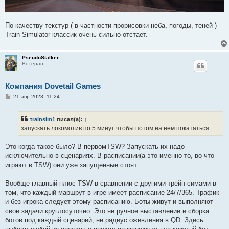
По качеству текстур ( в частности прорисовки неба, погоды, теней )
Train Simulator классик очень сильно отстает.
PseudoStalker
Ветеран
Компания Dovetail Games
С
21 апр 2023, 11:24
о
о
б
trainsim1
писал(а):
↑
щ
е
запускать локомотив по 5 минут чтобы потом на нем покататься
н
и
е
Это когда такое было? В первомTSW? Запускать их надо
исключительно в сценариях. В расписании(а это именно то, во что
играют в TSW) они уже запущенные стоят.
Вообще главный плюс TSW в сравнении с другими трейн-симами в
том, что каждый маршрут в игре имеет расписание 24/7/365. Трафик
и без игрока следует этому расписанию. Боты живут и выполняют
свои задачи круглосуточно. Это не ручное выставление и сборка
ботов под каждый сценарий, не радиус оживления в QD. Здесь