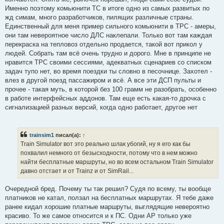
Именно поэтому комьюнити ТС в итоге одно из самых развитых по
жд симам, много разработчиков, пилящих различные страны.
Единственный для меня пример сильного комьюнити в ТРС - амеры,
они там невероятное число ДЛС наклепали. Только вот там каждая
перекраска на тепловоз отдельно продается, такой вот прикол у
людей. Собрать там всё очень трудно и дорого. Мне в принципе не
нравится ТРС своими сессиями, адекватных сценариев со списком
задач тупо нет, во время поездки ты словно в песочнице. Захотел -
влез в другой поезд пассажиром и всё. А все эти ДСП пульты и
прочее - такая муть, в которой без 100 грамм не разобрать, особенно
в работе интерфейсных аддонов. Там еще есть какая-то дрочка с
сигнализацией разных версий, когда одно работает, другое нет
trainsim1
писал(а):
↑
Train Simulator вот это реально шлак убогий, ну я его как бы
похвалил немного от безысходности, потому что в нем можно
найти бесплатные маршруты, но во всем остальном Train Simulator
давно отстает и от Trainz и от SimRail...
Очередной бред. Почему ты так решил? Судя по всему, ты вообще
платников не катал, ползал на бесплатных маршрутах. Я тебе даже
ранее кидал хорошие платные маршруты, выглядящие невероятно
красиво. То же самое относится и к ПС. Одни AP только уже