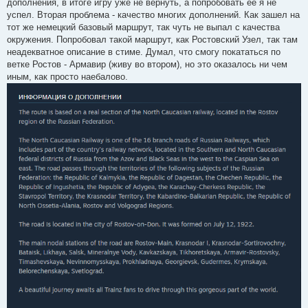
дополнения, в итоге игру уже не вернуть, а попробовать её я не
успел. Вторая проблема - качество многих дополнений. Как зашел на
тот же немецкий базовый маршрут, так чуть не выпал с качества
окружения. Попробовал такой маршрут, как Ростовский Узел, так там
неадекватное описание в стиме. Думал, что смогу покататься по
ветке Ростов - Армавир (живу во втором), но это оказалось ни чем
иным, как просто наебалово.