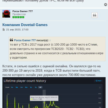
перевешивают половину допов ТРС, если не все сразу
Forza Gamer 777
Профессор
Компания Dovetail Games
С
21 апр 2023, 17:03
о
о
б
Forza Gamer 777
писал(а):
↑
щ
е
то вот у ТСВ с 2017 года рост (с 100-200 до 1000 чисто в Стиме,
н
если смотреть по прогрессии ТСВ2020 - ТСВ2 - ТСВ3), что
и
е
довольно странно и не соотносится с реальным отношением к игре
у аудитории.
Кстати, я сильно ошибся с оценкой онлайна. Он валялся где-то на
200-300 до 19 августа 2019, когда в ТСВ выпустили большой патч,
после которого онлайн уже держался около 700-800 постоянно.