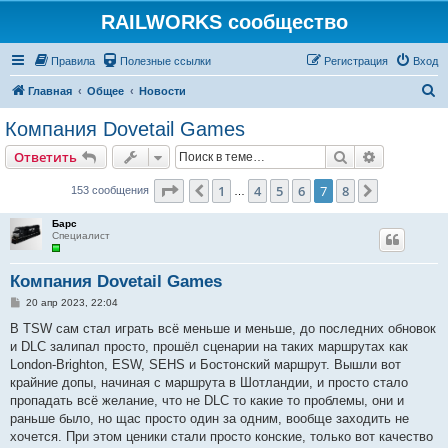
RAILWORKS сообщество
Правила
Полезные ссылки
Регистрация
Вход
П
Главная
Общее
Новости
о
Компания Dovetail Games
и
Поиск
Расширен
Ответить
с
к
Страница
7
из
8
1
4
5
6
7
8
Пред.
След.
153 сообщения
…
Барс
Специалист
Компания Dovetail Games
С
20 апр 2023, 22:04
о
о
В TSW сам стал играть всё меньше и меньше, до последних обновок
б
и DLC залипал просто, прошёл сценарии на таких маршрутах как
щ
е
London-Brighton, ESW, SEHS и Бостонский маршрут. Вышли вот
н
крайние допы, начиная с маршрута в Шотландии, и просто стало
и
е
пропадать всё желание, что не DLC то какие то проблемы, они и
раньше было, но щас просто один за одним, вообще заходить не
хочется. При этом ценики стали просто конские, только вот качество