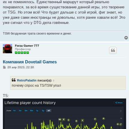
их не поменялось. Единственный маршрут который реально
понравился, за всё время существование данной игры, это творение
от TSG. Но этом всё! Что будет дальше с этой игрой, фиг знает, но
уже даже сами иностранцы не довольны, хотя ранее хавали всё! Это
уже сигнал что у DTG дела говённые.
TSW бездумная трата своего времени и денег.
Forza Gamer 777
Профессор
Компания Dovetail Games
С
20 апр 2023, 22:30
о
о
б
RetroPaladin
писал(а):
↑
щ
е
почему спрос на TS/TSW упал
н
и
е
TS: