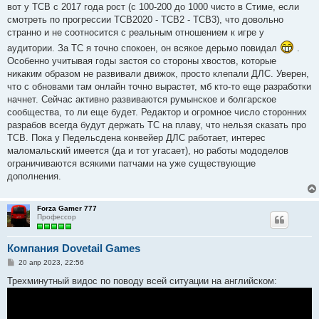
вот у ТСВ с 2017 года рост (с 100-200 до 1000 чисто в Стиме, если
смотреть по прогрессии ТСВ2020 - ТСВ2 - ТСВ3), что довольно
странно и не соотносится с реальным отношением к игре у
аудитории. За ТС я точно спокоен, он всякое дерьмо повидал
.
Особенно учитывая годы застоя со стороны хвостов, которые
никаким образом не развивали движок, просто клепали ДЛС. Уверен,
что с обновами там онлайн точно вырастет, мб кто-то еще разработки
начнет. Сейчас активно развиваются румынское и болгарское
сообщества, то ли еще будет. Редактор и огромное число сторонних
разрабов всегда будут держать ТС на плаву, что нельзя сказать про
ТСВ. Пока у Педельсдена конвейер ДЛС работает, интерес
маломальский имеется (да и тот угасает), но работы мододелов
ограничиваются всякими патчами на уже существующие
дополнения.
Forza Gamer 777
Профессор
Компания Dovetail Games
С
20 апр 2023, 22:56
о
о
Трехминутный видос по поводу всей ситуации на английском:
б
щ
е
н