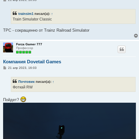
о
о
б
trainsim1
писал(а):
↑
щ
е
Train Simulator Classic
н
и
е
ТРС - сокращенно от Trainz Railroad Simulator
Forza Gamer 777
Профессор
Компания Dovetail Games
С
21 апр 2023, 16:03
о
о
б
Почтовик
писал(а):
↑
щ
е
Фоткай RW
н
и
е
Пойдет?