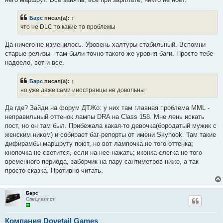
Барс
писал(а):
↑
что не DLC то какие то проблемы
Да ничего не изменилось. Уровень халтуры стабильный. Вспомни
старые релизы - там были точно такого же уровня баги. Просто тебе
надоело, вот и все.
Барс
писал(а):
↑
но уже даже сами иностранцы не довольны
Да где? Зайди на форум ДТЖо: у них там главная проблема MML -
неправильный оттенок лампы DRA на Class 158. Мне лень искать
пост, но он там был. Прибежала какая-то девочка(бородатый мужик с
женским ником) и собирает баг-репорты от имени Skyhook. Там такие
дифирамбы маршруту поют, но вот лампочка не того оттенка;
кнопочка не светится, если на нее нажать; иконка слегка не того
временного периода, заборчик на пару сантиметров ниже, а так
просто сказка. Противно читать.
Барс
Специалист
Компания Dovetail Games