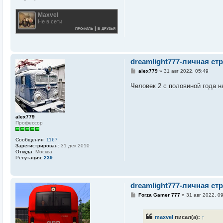
Maxvel
Не в сети
профиль
|
в друзья
dreamlight777-личная ст
С
alex779
»
31 авг 2022, 05:49
о
о
Человек 2 с половиной года 
б
щ
е
н
и
alex779
е
Профессор
Сообщения:
1167
Зарегистрирован:
31 дек 2010
Откуда:
Москва
Репутация:
239
dreamlight777-личная ст
С
Forza Gamer 777
»
31 авг 2022, 0
о
о
б
maxvel
писал(а):
↑
щ