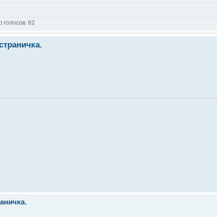
о голосов:
62
страничка.
раничка.