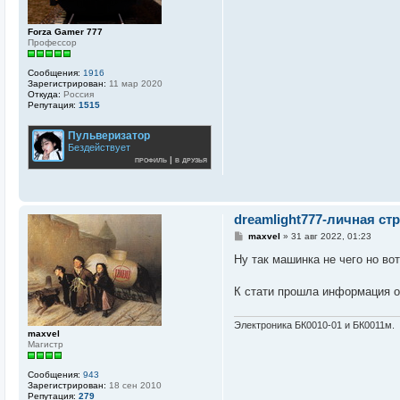
Forza Gamer 777
Профессор
Сообщения:
1916
Зарегистрирован:
11 мар 2020
Откуда:
Россия
Репутация:
1515
Пульверизатор
Бездействует
профиль
|
в друзья
dreamlight777-личная ст
С
maxvel
»
31 авг 2022, 01:23
о
о
Ну так машинка не чего но во
б
щ
е
К стати прошла информация о
н
и
е
Электроника БК0010-01 и БК0011м.
maxvel
Магистр
Сообщения:
943
Зарегистрирован:
18 сен 2010
Репутация:
279