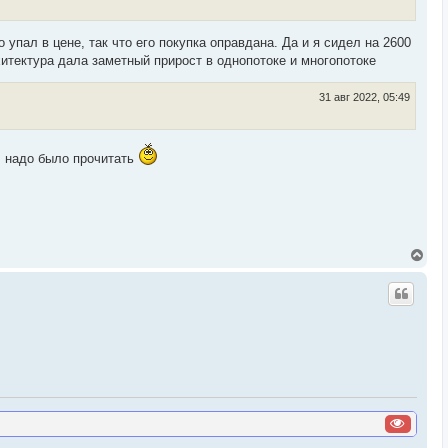
я
к
н
 упал в цене, так что его покупка оправдана. Да и я сидел на 2600
а
ч
хитектура дала заметный прирост в однопотоке и многопотоке
а
л
31 авг 2022, 05:49
у
ь, надо было прочитать
В
е
р
н
у
т
ь
с
я
к
н
а
ч
а