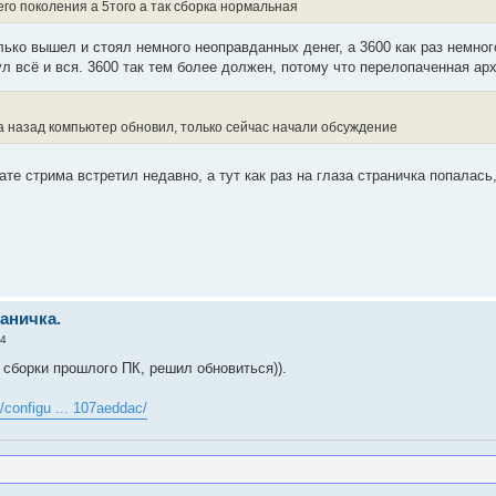
его поколения а 5того а так сборка нормальная
ько вышел и стоял немного неоправданных денег, а 3600 как раз немного
ул всё и вся. 3600 так тем более должен, потому что перелопаченная ар
а назад компьютер обновил, только сейчас начали обсуждение
чате стрима встретил недавно, а тут как раз на глаза страничка попалас
раничка.
24
 сборки прошлого ПК, решил обновиться)).
/configu ... 107aeddac/