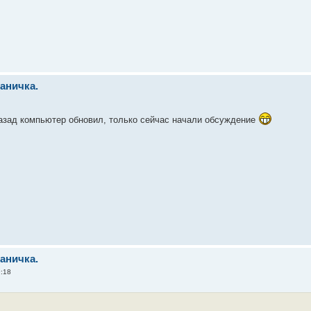
раничка.
назад компьютер обновил, только сейчас начали обсуждение
раничка.
9:18