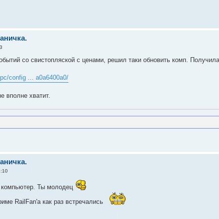
раничка.
3
событий со свистопляской с ценами, решил таки обновить комп. Получила
pc/config ... a0a6400a0/
е вполне хватит.
раничка.
3:10
 компьютер. Ты молодец
риме RailFan'а как раз встречались