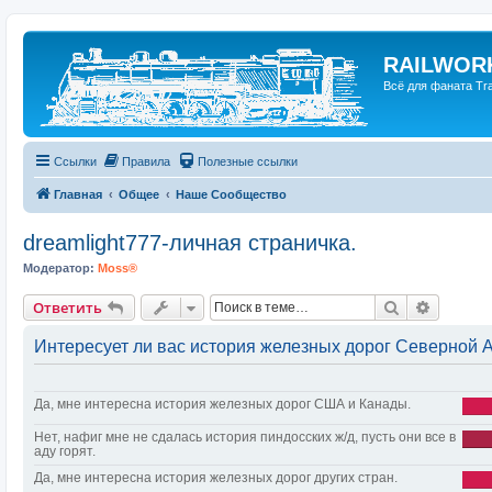
RAILWORK
Всё для фаната Trai
Ссылки
Правила
Полезные ссылки
Главная
Общее
Наше Сообщество
dreamlight777-личная страничка.
Модератор:
Moss®
Поиск
Расшир
Ответить
Интересует ли вас история железных дорог Северной 
Да, мне интересна история железных дорог США и Канады.
Нет, нафиг мне не сдалась история пиндосских ж/д, пусть они все в
аду горят.
Да, мне интересна история железных дорог других стран.