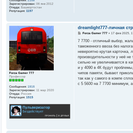
Сообщения:
2168
Зарегистрирован:
06 янв 2012
Откуда:
Башкортостан
Репутация:
1197
dreamlight777-личная ст
С
Forza Gamer 777
»
17 фев 2025, 1
о
о
7 7700 - отличный выбор, жал
б
таможенного ввоза без налога.
щ
е
невероятно крутая карточка, 
н
производительности у неё не 
и
е
сильно не увеличивается в ка
и у 4090 в 4К будут проблемы
чипов памяти, бывают приколы
Forza Gamer 777
Профессор
так как у самого в компе спл
с 5 5600 на 7 7700 минимум, 
Сообщения:
1916
Зарегистрирован:
11 мар 2020
Откуда:
Россия
Репутация:
1515
Пульверизатор
Бездействует
профиль
|
в друзья