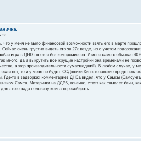
раничка.
7:56
ь, что у меня не было финансовой возможности взять его в марте прошло
 Сейчас очень грустно видеть его за 27к везде, но с учетом подорожания 
любая игра в QHD тянется без компромиссов. У меня самого обычная 4070
так много, да и выкрутить все жрущие настройки она временами не позво
честве, а жор производительности сумасшедший). В любом случае, у мен
, если нет, то и у меня не будет. ССДшники Кингстоновские вроде непло
. Где-то в задворках комментариев ДНСа видел, что у Самсы (Самсунга)
ошняком Самса. Материнки на ДДР5, конечно, стоят как самолет блин, ка
а для этого надо половину компа пересобирать.