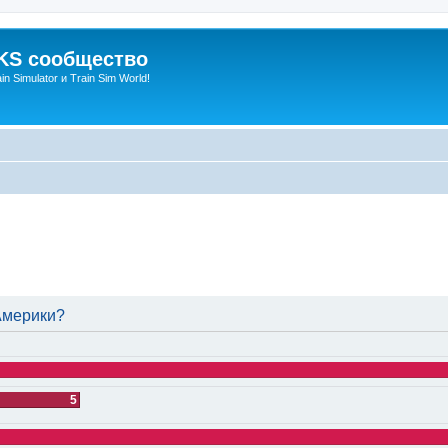
S сообщество
n Simulator и Train Sim World!
енный поиск
Америки?
5