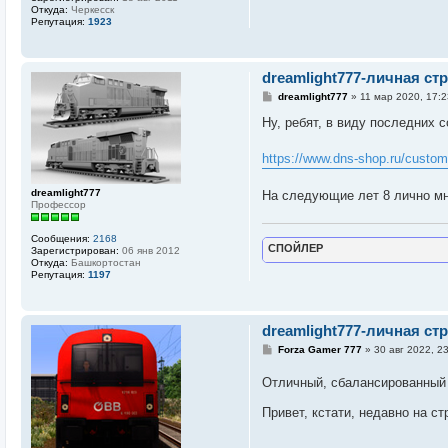
Откуда:
Черкесск
Репутация:
1923
dreamlight777-личная ст
С
dreamlight777
»
11 мар 2020, 17:2
о
о
Ну, ребят, в виду последних 
б
щ
е
https://www.dns-shop.ru/custom
н
и
е
dreamlight777
На следующие лет 8 лично мн
Профессор
Сообщения:
2168
СПОЙЛЕР
Зарегистрирован:
06 янв 2012
Откуда:
Башкортостан
Репутация:
1197
dreamlight777-личная ст
С
Forza Gamer 777
»
30 авг 2022, 2
о
о
Отличный, сбалансированный
б
щ
е
Привет, кстати, недавно на ст
н
и
е