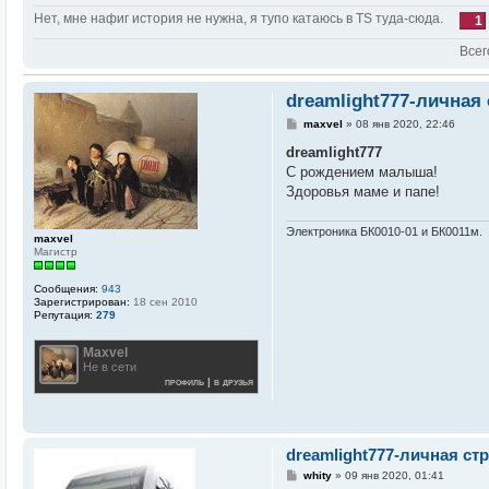
Нет, мне нафиг история не нужна, я тупо катаюсь в TS туда-сюда.
1
Всег
dreamlight777-личная 
С
maxvel
»
08 янв 2020, 22:46
о
о
dreamlight777
б
С рождением малыша!
щ
е
Здоровья маме и папе!
н
и
е
Электроника БК0010-01 и БК0011м.
maxvel
Магистр
Сообщения:
943
Зарегистрирован:
18 сен 2010
Репутация:
279
Maxvel
Не в сети
профиль
|
в друзья
dreamlight777-личная ст
С
whity
»
09 янв 2020, 01:41
о