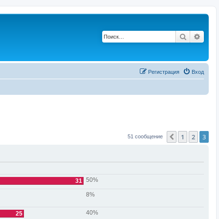
Поиск
Расш
Регистрация
Вход
1
2
3
Пред.
51 сообщение
50%
31
8%
40%
25