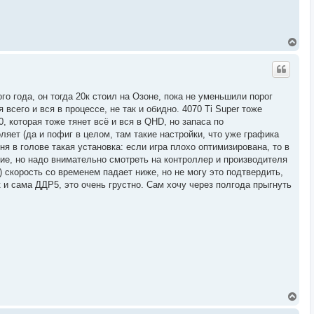
л
у
В
е
р
н
у
т
го года, он тогда 20к стоил на Озоне, пока не уменьшили порог
ь
всего и вся в процессе, не так и обидно. 4070 Ti Super тоже
с
я
, которая тоже тянет всё и вся в QHD, но запаса по
к
ляет (да и пофиг в целом, там такие настройки, что уже графика
н
я в голове такая установка: если игра плохо оптимизирована, то в
а
ч
хие, но надо внимательно смотреть на контроллер и производителя
а
 скорость со временем падает ниже, но не могу это подтвердить,
л
к и сама ДДР5, это очень грустно. Сам хочу через полгода прыгнуть
у
В
е