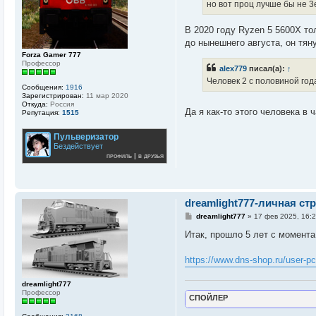
е
но вот проц лучше бы не 3
н
и
е
В 2020 году Ryzen 5 5600X тол
до нынешнего августа, он тян
Forza Gamer 777
Профессор
alex779
писал(а):
↑
Человек 2 с половиной год
Сообщения:
1916
Зарегистрирован:
11 мар 2020
Откуда:
Россия
Да я как-то этого человека в 
Репутация:
1515
Пульверизатор
Бездействует
профиль
|
в друзья
dreamlight777-личная ст
С
dreamlight777
»
17 фев 2025, 16:
о
о
Итак, прошло 5 лет с момента
б
щ
е
https://www.dns-shop.ru/user-pc
н
и
е
dreamlight777
Профессор
СПОЙЛЕР