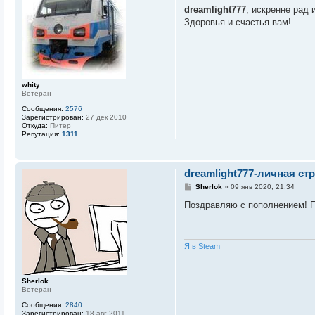
о
dreamlight777
, искренне рад 
б
Здоровья и счастья вам!
щ
е
н
и
е
whity
Ветеран
Сообщения:
2576
Зарегистрирован:
27 дек 2010
Откуда:
Питер
Репутация:
1311
dreamlight777-личная ст
С
Sherlok
»
09 янв 2020, 21:34
о
о
Поздравляю с пополнением! П
б
щ
е
н
и
Я в Steam
е
Sherlok
Ветеран
Сообщения:
2840
Зарегистрирован:
18 авг 2011