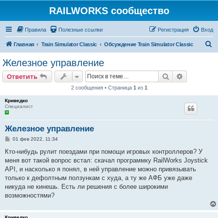
RAILWORKS сообщество
Правила
Полезные ссылки
Регистрация
Вход
П
Главная
Train Simulator Classic
Обсуждение Train Simulator Classic
о
Железное управление
и
Поиск
Расширен
Ответить
с
2 сообщения • Страница
1
из
1
к
Криведко
Специалист
Железное управление
С
01 фев 2022, 11:34
о
о
Кто-нибудь рулит поездами при помощи игровых контроллеров? У
б
меня вот такой вопрос встал: скачал программку RailWorks Joystick
щ
е
API, и насколько я понял, в ней управление можно привязывать
н
только к дефолтным ползункам с худа, а ту же АФБ уже даже
и
е
никуда не кинешь. Есть ли решения с более широкими
возможностями?
Криведко