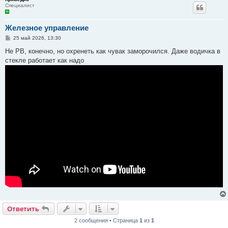
Специалист
Железное управление
С
25 май 2026, 13:30
о
о
Не РВ, конечно, но охренеть как чувак заморочился. Даже водичка в
б
стекле работает как надо
щ
е
н
и
е
Ответить
2 сообщения • Страница
1
из
1