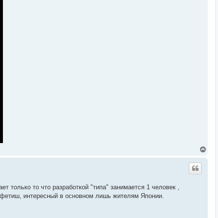
В
е
р
н
у
т
т только то что разработкой "типа" занимается 1 человек ,
ь
й фетиш, интересный в основном лишь жителям Японии.
с
я
к
н