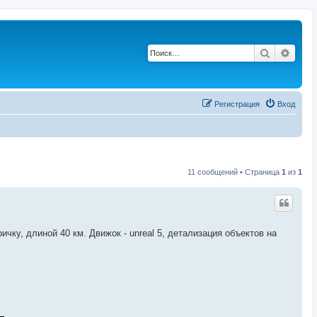
Поиск
Расш
Регистрация
Вход
11 сообщений • Страница
1
из
1
чку, длиной 40 км. Движок - unreal 5, детализация объектов на