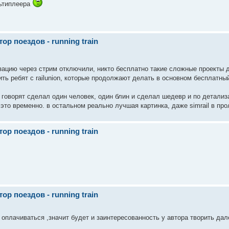
льтиплеера
р поездов - running train
зацию через стрим отключили, никто бесплатно такие сложные проекты 
ть ребят с railunion, которые продолжают делать в основном бесплатный 
к говорят сделал один человек, один блин и сделал шедевр и по детализ
это временно. в остальном реально лучшая картинка, даже simrail в прол
р поездов - running train
р поездов - running train
 оплачиваться ,значит будет и заинтересованность у автора творить дале