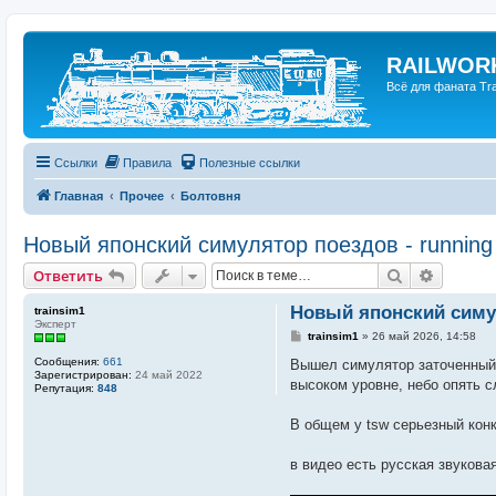
RAILWORK
Всё для фаната Trai
Ссылки
Правила
Полезные ссылки
Главная
Прочее
Болтовня
Новый японский симулятор поездов - running 
Поиск
Расшир
Ответить
Новый японский симул
trainsim1
Эксперт
С
trainsim1
»
26 май 2026, 14:58
о
Сообщения:
661
о
Вышел симулятор заточенный п
Зарегистрирован:
24 май 2022
б
высоком уровне, небо опять с
Репутация:
848
щ
е
н
В общем у tsw серьезный конк
и
е
в видео есть русская звукова