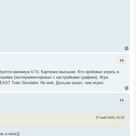
я
к
н
а
ч
а
л
у
В
е
р
н
у
т
буется минимум 6 Гб. Картинка мыльная. Кто пробовал играть в
ь
 ошибке (экспериментировал с настройками графики). Игра
с
я
EAST Train Simulator. Не моё. Дольше качал, чем играл.
к
В
н
е
а
р
ч
н
а
у
л
т
у
ь
с
27 май 2026, 01:02
я
к
н
ь и ночь))
а