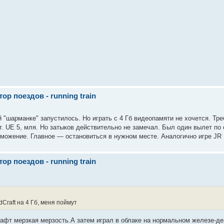
р поездов - running train
 "шарманке" запустилось. Но играть с 4 Гб видеопамяти не хочется. Тре
ут. UE 5, мля. Но затыков действительно не замечал. Был один вылет по
орможение. Главное — остановиться в нужном месте. Аналогично игре JR 
р поездов - running train
Craft на 4 Гб, меня поймут
афт мерзкая мерзость.А затем играл в облаке на нормальном железе-ден