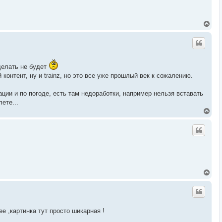
ь
с
я
В
к
е
н
р
а
н
ч
у
а
т
л
ь
у
делать не будет
с
контент, ну и trainz, но это все уже прошлый век к сожалению.
я
к
н
ации и по погоде, есть там недоработки, например нельзя вставать
а
ете...
ч
В
а
е
л
р
у
н
у
т
ь
с
я
В
к
е
н
р
а
н
ч
у
а
т
л
е ,картинка тут просто шикарная !
ь
у
с