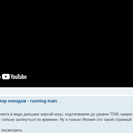
р поездов - running train
ета в виде дальших версий игры, подтягивания до уровня TSW, напрягае
 сильно затянуться по времени. Ну и только Япония это такой странны
 посмотреть.