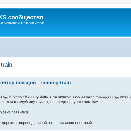
S сообщество
n Simulator и Train Sim World!
train
енный поиск
ятор поездов - running train
од Японию- Running train, в начальной версии один маршрут под электри
лишком в голубезну отдает, но вроде получше чем tsw,
урент появился .
я дорожка, перевод кривой, но в приницпе понятный.