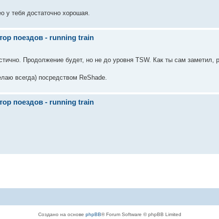
ео у тебя достаточно хорошая.
р поездов - running train
астично. Продолжение будет, но не до уровня TSW. Как ты сам заметил, р
елаю всегда) посредством ReShade.
р поездов - running train
Создано на основе
phpBB
® Forum Software © phpBB Limited