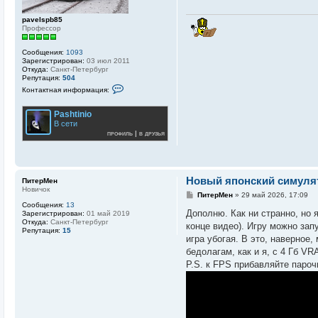
pavelspb85
Профессор
Сообщения:
1093
Зарегистрирован:
03 июл 2011
Откуда:
Санкт-Петербург
Репутация:
504
К
Контактная информация:
о
н
т
Pashtinio
а
В сети
к
профиль
|
в друзья
т
н
а
я
и
Новый японский симулято
н
ПитерМен
ф
Новичок
С
ПитерМен
»
29 май 2026, 17:09
о
о
Сообщения:
13
р
о
Дополню. Как ни странно, но 
Зарегистрирован:
01 май 2019
м
б
Откуда:
Санкт-Петербург
а
конце видео). Игру можно зап
щ
Репутация:
15
ц
е
игра убогая. В это, наверное,
и
н
я
бедолагам, как и я, с 4 Гб VR
и
п
е
P.S. к FPS прибавляйте пароч
о
л
ь
з
о
в
а