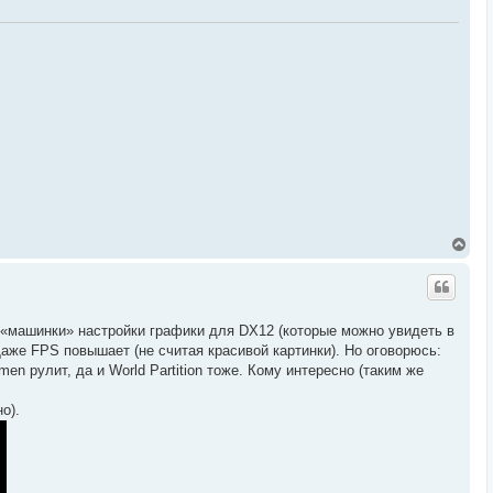
ч
а
л
у
В
е
р
н
у
т
й «машинки» настройки графики для DX12 (которые можно увидеть в
ь
Даже FPS повышает (не считая красивой картинки). Но оговорюсь:
с
я
en рулит, да и World Partition тоже. Кому интересно (таким же
к
н
о).
а
ч
а
л
у