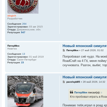
е
н
и
е
olegich
Разработчик
Сообщения:
264
Зарегистрирован:
03 авг 2015
Откуда:
Дзержинск,ниж. обл.
Репутация:
947
Новый японский симулято
ПитерМен
Новичок
С
ПитерМен
»
27 май 2026, 01:02
о
Сообщения:
13
о
Попробовал сиё чудо. На моей
Зарегистрирован:
01 май 2019
б
Откуда:
Санкт-Петербург
RoadCraft на 4 Гб, меня пойм
щ
Репутация:
15
е
скучновата. Разгон, выбег, т
н
и
е
Новый японский симулято
С
pavelspb85
»
28 май 2026, 14:32
о
о
б
ПитерМен
писал(а):
↑
щ
е
Кто пробовал играть в Road
н
и
е
Понимаю тебя,играл в роад кр