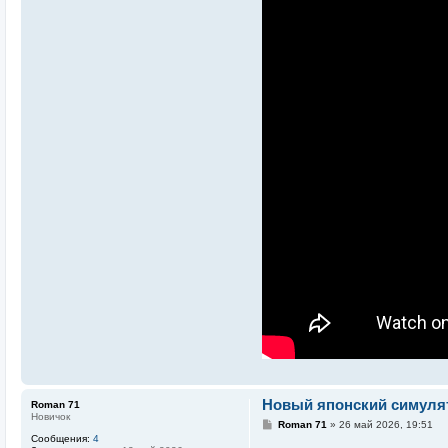
Новый японский симулято
Roman 71
Новичок
С
Roman 71
»
26 май 2026, 19:51
о
Сообщения:
4
о