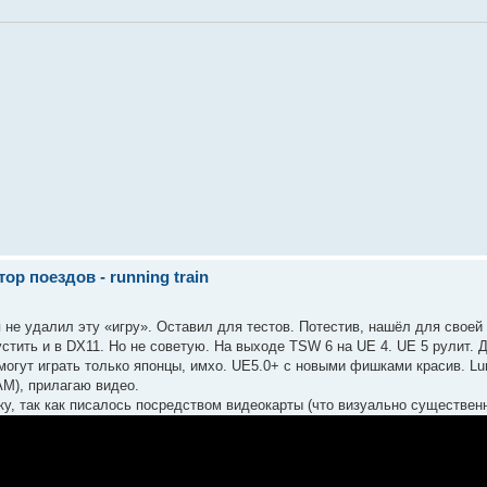
р поездов - running train
я не удалил эту «игру». Оставил для тестов. Потестив, нашёл для свое
устить и в DX11. Но не советую. На выходе TSW 6 на UE 4. UE 5 рулит. 
 могут играть только японцы, имхо. UE5.0+ с новыми фишками красив. Lum
AM), прилагаю видео.
ку, так как писалось посредством видеокарты (что визуально существенн