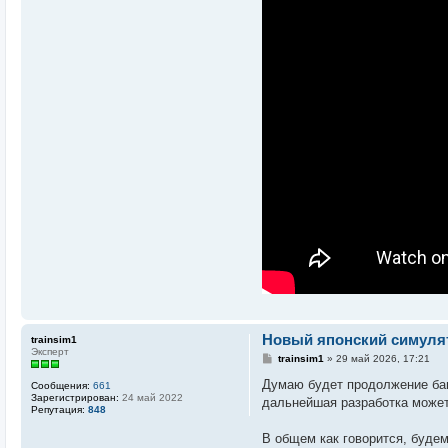
т
е
л
я
p
a
v
e
l
s
p
b
8
5
Новый японский симулято
trainsim1
Эксперт
С
trainsim1
»
29 май 2026, 17:21
о
о
Думаю будет продолжение банк
Сообщения:
661
б
Зарегистрирован:
24 май 2022
дальнейшая разработка может
щ
Репутация:
848
е
н
В общем как говорится, будем
и