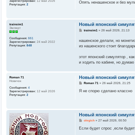
Зарегистрирован:
12 май 2026
Опять ненашенское и без му
б
Репутация:
2
щ
е
н
и
е
Новый японский симулято
trainsim1
Эксперт
С
trainsim1
»
26 май 2026, 21:13
о
о
Сообщения:
661
нашенское делали, но монети
б
Зарегистрирован:
24 май 2022
щ
из нашенского стоит благодари
Репутация:
848
е
н
и
этот японский симулятор , ка
е
и ходить по кабине, но думаю 
Новый японский симулято
Roman 71
Новичок
С
Roman 71
»
26 май 2026, 21:25
о
Сообщения:
4
о
Я не спорю сделано классно
Зарегистрирован:
12 май 2026
б
Репутация:
2
щ
е
н
и
е
Новый японский симулято
С
olegich
»
27 май 2026, 00:50
о
о
Если будет спрос ,если будет
б
щ