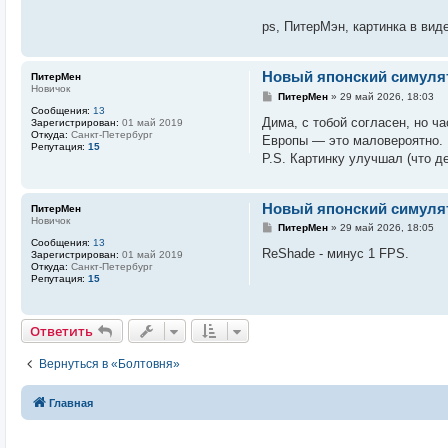
е
ps, ПитерМэн, картинка в вид
Новый японский симулято
ПитерМен
Новичок
С
ПитерМен
»
29 май 2026, 18:03
о
Сообщения:
13
о
Дима, с тобой согласен, но ч
Зарегистрирован:
01 май 2019
б
Откуда:
Санкт-Петербург
Европы — это маловероятно.
щ
Репутация:
15
е
P.S. Картинку улучшал (что д
н
и
е
Новый японский симулято
ПитерМен
Новичок
С
ПитерМен
»
29 май 2026, 18:05
о
Сообщения:
13
о
ReShade - минус 1 FPS.
Зарегистрирован:
01 май 2019
б
Откуда:
Санкт-Петербург
щ
Репутация:
15
е
н
и
е
Ответить
Вернуться в «Болтовня»
Главная