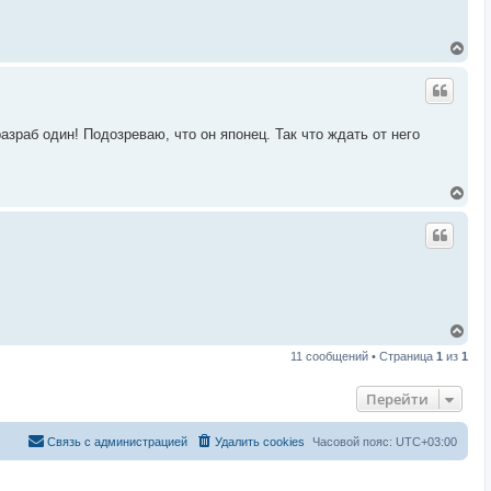
а
ч
а
В
л
е
у
р
н
у
т
азраб один! Подозреваю, что он японец. Так что ждать от него
ь
с
я
к
В
н
е
а
р
ч
н
а
у
л
т
у
ь
с
я
к
В
н
е
11 сообщений • Страница
1
из
1
а
р
ч
н
а
у
Перейти
л
т
у
ь
с
Связь с администрацией
Удалить cookies
Часовой пояс:
UTC+03:00
я
к
н