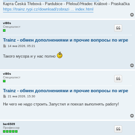
Карта Česká Třebová - Pardubice - Přelouč/Hradec Králové - Praskačka
https://trainz.rypi.cz/download/zobrazi ... index.html
vl80s
Специалист
Trainz - обмен дополнениями и прочие вопросы по игре
С
14 янв 2026, 05:21
о
о
Такого мусора и у нас полно
б
щ
е
н
и
vl80s
е
Специалист
Trainz - обмен дополнениями и прочие вопросы по игре
С
21 янв 2026, 15:30
о
о
Ни чего не надо строить.Запустил и поехал выполнять работу!
б
щ
е
н
и
ber6509
е
Профессор