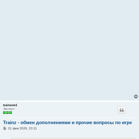
trainsim1
Эксперт
Trainz - обмен дополнениями и прочие вопросы по игре
С
21 фев 2026, 23:11
о
о