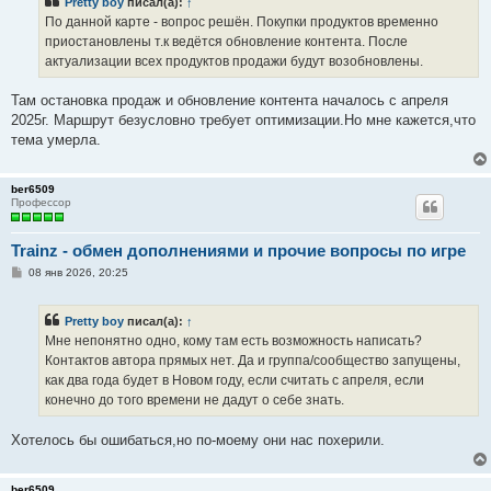
Pretty boy
писал(а):
↑
щ
е
По данной карте - вопрос решён. Покупки продуктов временно
н
приостановлены т.к ведётся обновление контента. После
и
е
актуализации всех продуктов продажи будут возобновлены.
Там остановка продаж и обновление контента началось с апреля
2025г. Маршрут безусловно требует оптимизации.Но мне кажется,что
тема умерла.
ber6509
Профессор
Trainz - обмен дополнениями и прочие вопросы по игре
С
08 янв 2026, 20:25
о
о
б
Pretty boy
писал(а):
↑
щ
е
Мне непонятно одно, кому там есть возможность написать?
н
Контактов автора прямых нет. Да и группа/сообщество запущены,
и
е
как два года будет в Новом году, если считать с апреля, если
конечно до того времени не дадут о себе знать.
Хотелось бы ошибаться,но по-моему они нас похерили.
ber6509