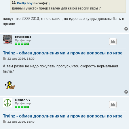
б
Pretty boy
писал(а):
↑
щ
е
Данный участок представлен для какой версии игры ?
н
и
е
пишут что 2009-2010, я не ставил, по идее все куиды должны быть в
архиве.
pavelspb85
Профессор
Trainz - обмен дополнениями и прочие вопросы по игре
С
22 фев 2026, 13:30
о
о
А там разве не надо покупать пропуск,чтоб скорость нормальная
б
была?
щ
е
н
и
е
oldman777
Профессор
Trainz - обмен дополнениями и прочие вопросы по игре
С
22 фев 2026, 15:40
о
о