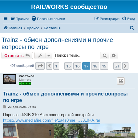
RAILWORKS сообщество
Правила
Полезные ссылки
Регистрация
Вход
П
Главная
Прочее
Болтовня
о
Trainz - обмен дополнениями и прочие
и
вопросы по игре
с
Поиск
Расширен
Ответить
к
Страница
17
из
21
1
15
16
17
18
19
21
Пред.
След
407 сообщений
…
…
vostroved
Магистр
Trainz - обмен дополнениями и прочие вопросы
по игре
С
23 дек 2025, 05:54
о
о
Паровоз kkStB 310 Австровенгерской постройки:
б
https://www.mediafire.com/file/1a4s0hne ... /310+A.rar
щ
е
н
и
е