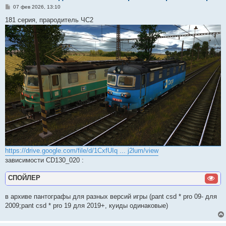
С
07 фев 2026, 13:10
о
о
181 серия, прародитель ЧС2
б
щ
е
н
и
е
https://drive.google.com/file/d/1CxfUIq ... j2lum/view
зависимости CD130_020 :
СПОЙЛЕР
в архиве пантографы для разных версий игры (pant csd * pro 09- для
2009;pant csd * pro 19 для 2019+, куиды одинаковые)