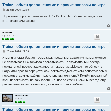
Trainz - обмен дополнениями и прочие вопросы по игре
С
21 янв 2026, 17:03
о
о
Нормально прошел,только на TRS 19. На TRS 22 не пошел,я и не
б
стал заморачиваться.
щ
е
н
и
ber6509
е
Профессор
Trainz - обмен дополнениями и прочие вопросы по игре
С
23 янв 2026, 22:38
о
о
У меня иногда бывает тормозишь поездным,давление на манометре
б
не показывает.Но тормоза срабатывают.А локомотивным всегда
щ
е
нормально.Проверь зависимости локомотива.Может что обновить
н
надо.Или просто переустанови локомотив,может чего запортилось.А
и
е
переход в другую кабину правильно выполняешь? Комбинированный
кран перекрывать не забываешь? Я после смены кабины всегда еще
раз выхожу на наружный вид и снова потом в кабину.
vostroved
Магистр
Trainz - обмен дополнениями и прочие вопросы по игре