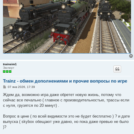
trainsim1
Эксперт
Trainz - обмен дополнениями и прочие вопросы по игре
С
07 янв 2026, 17:39
о
о
Ждем да, возможно игра даже обретет новую жизнь, потому что
б
сейчас все печально ( главное с производительностью, трассы если
щ
е
с нуля, грузятся по 20 минут) .
н
и
е
Вопрос в цене ( по всей видимости это не будет бесплатно ) ? и дате
выпуска ( skybox обещают уже давно, но пока даже превью не было
)?