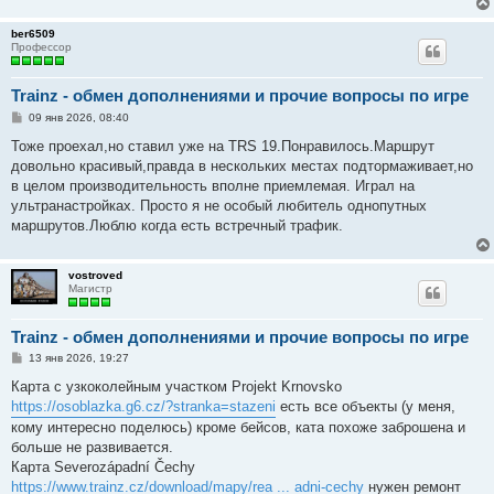
ber6509
Профессор
Trainz - обмен дополнениями и прочие вопросы по игре
С
09 янв 2026, 08:40
о
о
Тоже проехал,но ставил уже на TRS 19.Понравилось.Маршрут
б
довольно красивый,правда в нескольких местах подтормаживает,но
щ
е
в целом производительность вполне приемлемая. Играл на
н
ультранастройках. Просто я не особый любитель однопутных
и
е
маршрутов.Люблю когда есть встречный трафик.
vostroved
Магистр
Trainz - обмен дополнениями и прочие вопросы по игре
С
13 янв 2026, 19:27
о
о
Карта с узкоколейным участком Projekt Krnovsko
б
https://osoblazka.g6.cz/?stranka=stazeni
есть все объекты (у меня,
щ
е
кому интересно поделюсь) кроме бейсов, ката похоже заброшена и
н
больше не развивается.
и
е
Карта Severozápadní Čechy
https://www.trainz.cz/download/mapy/rea ... adni-cechy
нужен ремонт