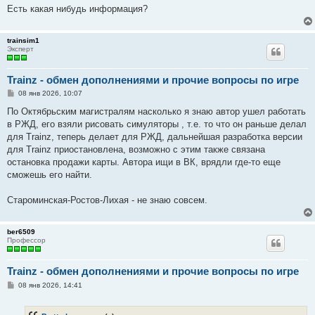
Есть какая нибудь информация?
trainsim1
Эксперт
Trainz - обмен дополнениями и прочие вопросы по игре
С
08 янв 2026, 10:07
о
о
По Октябрьским магистралям насколько я знаю автор ушел работать
б
в РЖД, его взяли рисовать симуляторы , т.е. то что он раньше делал
щ
е
для Trainz, теперь делает для РЖД, дальнейшая разработка версии
н
для Trainz приостановлена, возможно с этим также связана
и
е
остановка продажи карты. Автора ищи в ВК, врядли где-то еще
сможешь его найти.
Староминская-Ростов-Лихая - не знаю совсем.
ber6509
Профессор
Trainz - обмен дополнениями и прочие вопросы по игре
С
08 янв 2026, 14:41
о
о
б