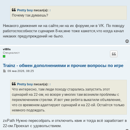
о
о
б
Pretty boy
писал(а):
↑
щ
е
Почему так думаешь?
н
и
е
Никакого движения ни на сайте,ни на их форуме,ни в VK. По поводу
работоспособности сценария 8-ки,мне тоже кажется,что когда качал
никаких предупреждений не было.
vl80s
Специалист
Trainz - обмен дополнениями и прочие вопросы по игре
С
09 янв 2026, 08:25
о
о
б
Pretty boy
писал(а):
↑
щ
е
Что интересно, там люди походу старались запустить этот
н
сценарий на 22-ом, но вскоре у многих там возникли проблемы с
и
е
переключением стрелки. И вот уже ребята выкатили объявление,
что со временем адаптируют сценарий и на 22-ой. Остаётся только
немного подождать.
zxPath Нужно пересобрать и отключить квик и тогда всё заработает в
22-ом.Проехал с удовольствием.