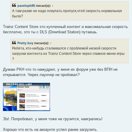
б
pavelspb85
писал(а):
↑
щ
е
А там разве не надо покупать пропуск,чтоб скорость нормальная
н
была?
и
е
Trainz Content Store это купленный контент и максимальная скорость
бесплатно, это ты с DLS (Download Station) путаешь.
Pretty boy
писал(а):
↑
Ребята, кто-нибудь сталкивался с проблемой низкой скорости
загрузки контента из Trainz Content Store через главное меню игры
?
Думаю РКН что то намудрил, у меня их форум уже без ВПН не
открывается. Через лаунчер не пробовал?
ЗЫ: Попробовал, у меня тоже не грузится, наигрались!
Хорошо что есть на аккаунте успел ранее загрузить.