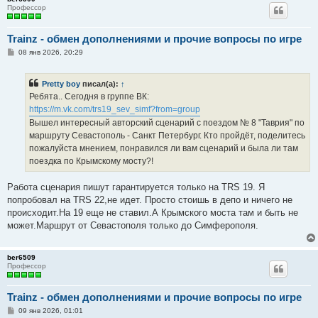
Профессор
Trainz - обмен дополнениями и прочие вопросы по игре
С
08 янв 2026, 20:29
о
о
б
Pretty boy
писал(а):
↑
щ
е
Ребята.. Сегодня в группе ВК:
н
https://m.vk.com/trs19_sev_simf?from=group
и
е
Вышел интересный авторский сценарий с поездом № 8 "Таврия" по
маршруту Севастополь - Санкт Петербург. Кто пройдёт, поделитесь
пожалуйста мнением, понравился ли вам сценарий и была ли там
поездка по Крымскому мосту?!
Работа сценария пишут гарантируется только на TRS 19. Я
попробовал на TRS 22,не идет. Просто стоишь в депо и ничего не
происходит.На 19 еще не ставил.А Крымского моста там и быть не
может.Маршрут от Севастополя только до Симферополя.
ber6509
Профессор
Trainz - обмен дополнениями и прочие вопросы по игре
С
09 янв 2026, 01:01