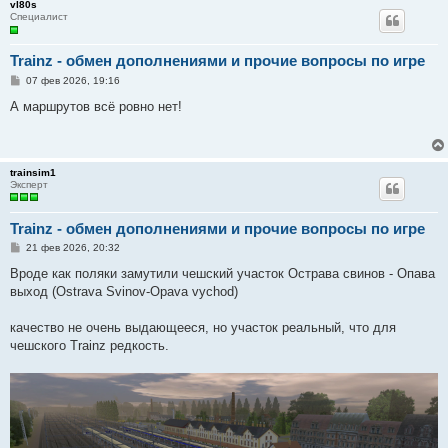
vl80s
Специалист
Trainz - обмен дополнениями и прочие вопросы по игре
С
07 фев 2026, 19:16
о
о
А маршрутов всё ровно нет!
б
щ
е
н
и
trainsim1
е
Эксперт
Trainz - обмен дополнениями и прочие вопросы по игре
С
21 фев 2026, 20:32
о
о
Вроде как поляки замутили чешский участок Острава свинов - Опава
б
выход (Ostrava Svinov-Opava vychod)
щ
е
н
качество не очень выдающееся, но участок реальный, что для
и
е
чешского Trainz редкость.