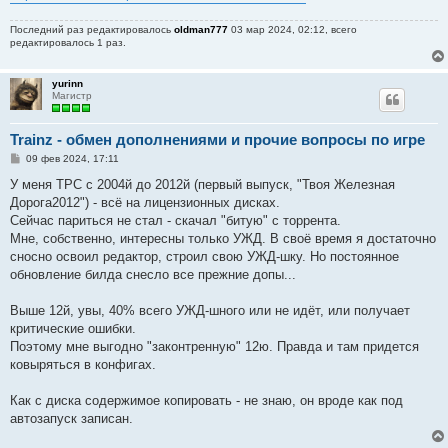
Последний раз редактировалось
oldman777
03 мар 2024, 02:12, всего
редактировалось 1 раз.
yurinn
Магистр
Trainz - обмен дополнениями и прочие вопросы по игре
С
09 фев 2024, 17:11
о
о
У меня ТРС с 2004й до 2012й (первый выпуск, "Твоя Железная
б
Дорога2012") - всё на лицензионных дисках.
щ
е
Сейчас париться не стал - скачал "битую" с торрента.
н
Мне, собственно, интересны только УЖД. В своё время я достаточно
и
е
сносно освоил редактор, строил свою УЖД-шку. Но постоянное
обновление билда снесло все прежние допы...
Выше 12й, увы, 40% всего УЖД-шного или не идёт, или получает
критические ошибки.
Поэтому мне выгодно "законтренную" 12ю. Правда и там придется
ковыряться в конфигах.
Как с диска содержимое копировать - не знаю, он вроде как под
автозапуск записан.