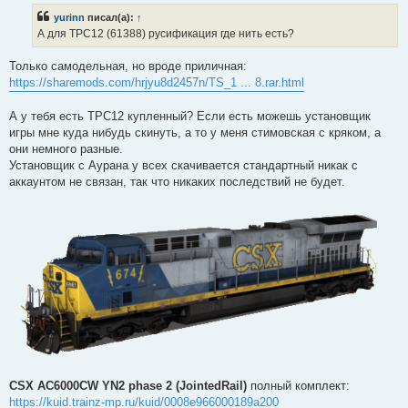
б
yurinn
писал(а):
↑
щ
е
А для ТРС12 (61388) русификация где нить есть?
н
и
е
Только самодельная, но вроде приличная:
https://sharemods.com/hrjyu8d2457n/TS_1 ... 8.rar.html
А у тебя есть ТРС12 купленный? Если есть можешь установщик
игры мне куда нибудь скинуть, а то у меня стимовская с кряком, а
они немного разные.
Установщик с Аурана у всех скачивается стандартный никак с
аккаунтом не связан, так что никаких последствий не будет.
CSX AC6000CW YN2 phase 2 (JointedRail)
полный комплект:
https://kuid.trainz-mp.ru/kuid/0008e966000189a200