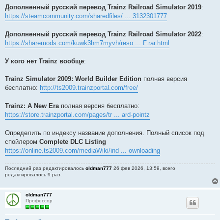
Дополненный русский перевод Trainz Railroad Simulator 2019
:
https://steamcommunity.com/sharedfiles/ ... 3132301777
Дополненный русский перевод Trainz Railroad Simulator 2022
:
https://sharemods.com/kuwk3hm7myvh/reso ... F.rar.html
У кого нет Trainz вообще
:
Trainz Simulator 2009: World Builder Edition
полная версия
бесплатно:
http://ts2009.trainzportal.com/free/
Trainz: A New Era
полная версия бесплатно:
https://store.trainzportal.com/pages/tr ... ard-pointz
Определить по индексу название дополнения. Полный список под
спойлером
Complete DLC Listing
https://online.ts2009.com/mediaWiki/ind ... ownloading
Последний раз редактировалось
oldman777
26 фев 2026, 13:59, всего
редактировалось 9 раз.
oldman777
Профессор