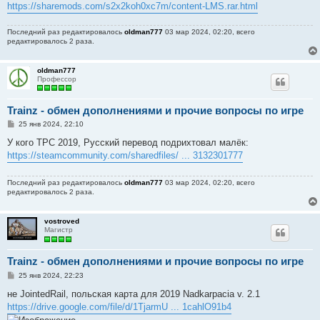
https://sharemods.com/s2x2koh0xc7m/content-LMS.rar.html
Последний раз редактировалось
oldman777
03 мар 2024, 02:20, всего
редактировалось 2 раза.
oldman777
Профессор
Trainz - обмен дополнениями и прочие вопросы по игре
С
25 янв 2024, 22:10
о
о
У кого ТРС 2019, Русский перевод подрихтовал малёк:
б
https://steamcommunity.com/sharedfiles/ ... 3132301777
щ
е
н
Последний раз редактировалось
oldman777
03 мар 2024, 02:20, всего
и
редактировалось 2 раза.
е
vostroved
Магистр
Trainz - обмен дополнениями и прочие вопросы по игре
С
25 янв 2024, 22:23
о
о
не JointedRail, польская карта для 2019 Nadkarpacia v. 2.1
б
https://drive.google.com/file/d/1TjarmU ... 1cahlO91b4
щ
е