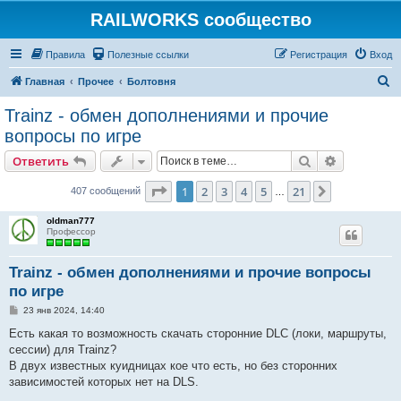
RAILWORKS сообщество
Правила
Полезные ссылки
Регистрация
Вход
П
Главная
Прочее
Болтовня
о
Trainz - обмен дополнениями и прочие
и
вопросы по игре
с
Поиск
Расширен
Ответить
к
Страница
1
из
21
1
2
3
4
5
21
След.
407 сообщений
…
oldman777
Профессор
Trainz - обмен дополнениями и прочие вопросы
по игре
С
23 янв 2024, 14:40
о
о
Есть какая то возможность скачать сторонние DLC (локи, маршруты,
б
сессии) для Trainz?
щ
е
В двух известных куидницах кое что есть, но без сторонних
н
зависимостей которых нет на DLS.
и
е