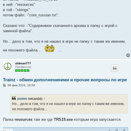
в ней: -"resources"
в той - "strings"
потом файл: -"core_russian.txt".
Сказано что: -"Содержимое скачанного архива в папку с игрой с
заменой файла".
Но... дело в том, что я не нашел в игре не папку с таким же именем,
ни похожего файла...
...
oldman777
Профессор
Trainz - обмен дополненияими и прочие вопросы по игре
С
08 фев 2024, 16:54
о
о
б
yurinn
писал(а):
↑
щ
е
Но... дело в том, что я не нашел в игре не папку с таким же именем,
н
ни похожего файла...
и
е
Папка
resources
там же где
TRS19.ехе
которым игра запускается.