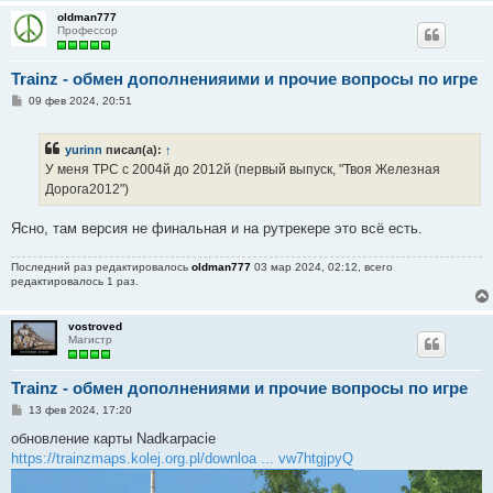
oldman777
Профессор
Trainz - обмен дополненияими и прочие вопросы по игре
С
09 фев 2024, 20:51
о
о
б
yurinn
писал(а):
↑
щ
е
У меня ТРС с 2004й до 2012й (первый выпуск, "Твоя Железная
н
Дорога2012")
и
е
Ясно, там версия не финальная и на рутрекере это всё есть.
Последний раз редактировалось
oldman777
03 мар 2024, 02:12, всего
редактировалось 1 раз.
vostroved
Магистр
Trainz - обмен дополнениями и прочие вопросы по игре
С
13 фев 2024, 17:20
о
о
обновление карты Nadkarpacie
б
https://trainzmaps.kolej.org.pl/downloa ... vw7htgjpyQ
щ
е
н