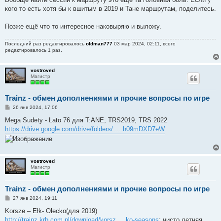
кого то есть хотя бы к вшитым в 2019 и Тане маршрутам, поделитесь.
Позже ещё что то интересное наковыряю и выложу.
Последний раз редактировалось
oldman777
03 мар 2024, 02:11, всего
редактировалось 1 раз.
vostroved
Магистр
Trainz - обмен дополнениями и прочие вопросы по игре
С
26 янв 2024, 17:06
о
о
Mega Sudety - Lato 76 для T:ANE, TRS2019, TRS 2022
б
https://drive.google.com/drive/folders/ ... h09mDXD7eW
щ
е
н
и
е
vostroved
Магистр
Trainz - обмен дополнениями и прочие вопросы по игре
С
27 янв 2024, 19:11
о
о
Korsze – Ełk- Olecko(для 2019)
б
http://trainz.krb.com.pl/download/korsz ... ko-seasons
; чисто летняя