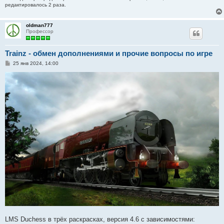
редактировалось 2 раза.
oldman777
Профессор
Trainz - обмен дополнениями и прочие вопросы по игре
С
25 янв 2024, 14:00
о
о
б
щ
е
н
и
е
LMS Duchess в трёх раскрасках, версия 4.6 с зависимостями: