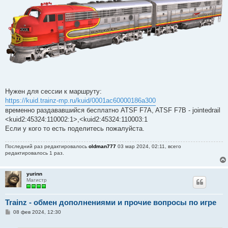
е
н
и
е
Нужен для сессии к маршруту:
https://kuid.trainz-mp.ru/kuid/0001ac60000186a300
временно раздававшийся бесплатно ATSF F7A, ATSF F7B - jointedrail
<kuid2:45324:110002:1>,<kuid2:45324:110003:1
Если у кого то есть поделитесь пожалуйста.
Последний раз редактировалось
oldman777
03 мар 2024, 02:11, всего
редактировалось 1 раз.
yurinn
Магистр
Trainz - обмен дополнениями и прочие вопросы по игре
С
08 фев 2024, 12:30
о
о