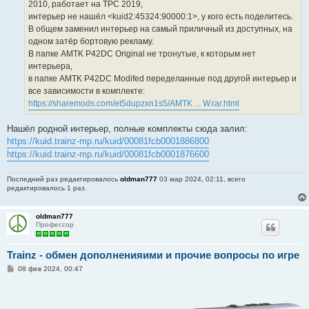
2010, работает на ТРС 2019,
интерьер не нашёл <kuid2:45324:90000:1>, у кого есть поделитесь.
В общем заменил интерьер на самый приличный из доступных, на
одном затёр бортовую рекламу.
В папке AMTK P42DC Original не тронутые, к которым нет
интерьера,
в папке AMTK P42DC Modifed переделанные под другой интерьер и
все зависимости в комплекте:
https://sharemods.com/et5dupzxn1s5/AMTK ... W.rar.html
Нашёл родной интерьер, полные комплекты сюда залил:
https://kuid.trainz-mp.ru/kuid/00081fcb0001886800
https://kuid.trainz-mp.ru/kuid/00081fcb0001876600
Последний раз редактировалось
oldman777
03 мар 2024, 02:11, всего
редактировалось 1 раз.
oldman777
Профессор
Trainz - обмен дополненияими и прочие вопросы по игре
С
08 фев 2024, 00:47
о
о
б
щ