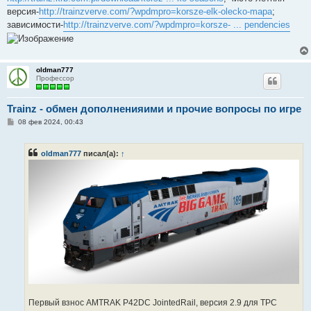
щ
е
версия-
http://trainzverve.com/?wpdmpro=korsze-elk-olecko-mapa
;
н
зависимости-
http://trainzverve.com/?wpdmpro=korsze- ... pendencies
и
е
oldman777
Профессор
Trainz - обмен дополненияими и прочие вопросы по игре
С
08 фев 2024, 00:43
о
о
б
oldman777
писал(а):
↑
щ
е
н
и
е
Первый взнос AMTRAK P42DC JointedRail, версия 2.9 для ТРС