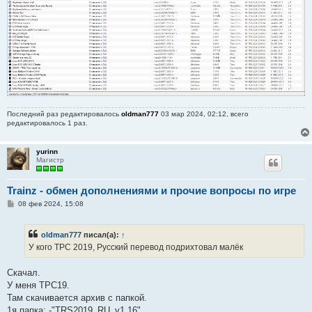
Последний раз редактировалось
oldman777
03 мар 2024, 02:12, всего
редактировалось 1 раз.
yurinn
Магистр
Trainz - обмен дополнениями и прочие вопросы по игре
С
08 фев 2024, 15:08
о
о
б
oldman777
писал(а):
↑
щ
е
У кого ТРС 2019, Русский перевод подрихтовал малёк
н
и
е
Скачал.
У меня ТРС19.
Там скачивается архив с папкой.
1я папка: -"TRS2019_RU_v1.16"