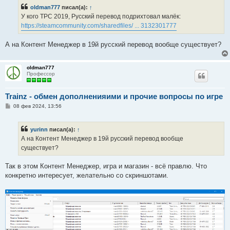
б
oldman777
писал(а):
↑
щ
е
У кого ТРС 2019, Русский перевод подрихтовал малёк:
н
https://steamcommunity.com/sharedfiles/ ... 3132301777
и
е
А на Контент Менеджер в 19й русский перевод вообще существует?
oldman777
Профессор
Trainz - обмен дополненияими и прочие вопросы по игре
С
08 фев 2024, 13:56
о
о
б
yurinn
писал(а):
↑
щ
е
А на Контент Менеджер в 19й русский перевод вообще
н
существует?
и
е
Так в этом Контент Менеджер, игра и магазин - всё правлю. Что
конкретно интересует, желательно со скриншотами.