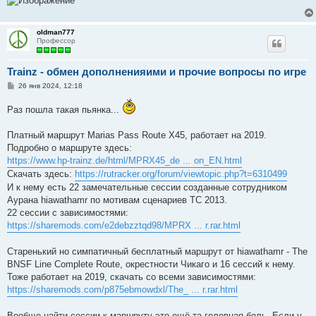
н
и
е
oldman777
Профессор
Trainz - обмен дополненияими и прочие вопросы по игре
С
26 янв 2024, 12:18
о
о
Раз пошла такая пьянка...
б
щ
е
Платный маршрут Marias Pass Route X45, работает на 2019.
н
и
Подробно о маршруте здесь:
е
https://www.hp-trainz.de/html/MPRX45_de ... on_EN.html
Скачать здесь:
https://rutracker.org/forum/viewtopic.php?t=6310499
И к нему есть 22 замечательные сессии созданные сотрудником
Аурана hiawathamr по мотивам сценариев ТС 2013.
22 сессии с зависимостями:
https://sharemods.com/e2debzztqd98/MPRX ... r.rar.html
Старенький но симпатичный бесплатный маршрут от hiawathamr - The
BNSF Line Complete Route, окрестности Чикаго и 16 сессий к нему.
Тоже работает на 2019, скачать со всеми зависимостями:
https://sharemods.com/p875ebmowdxl/The_ ... r.rar.html
Вообще найти сессии к маршруту это ещё та головная боль. Если у