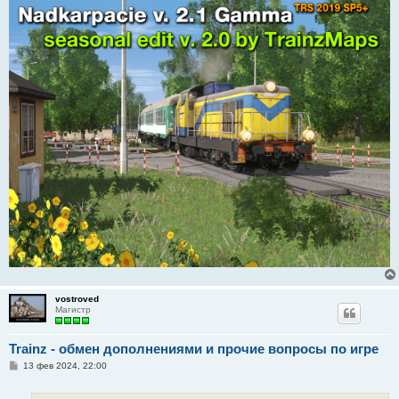
и
е
vostroved
Магистр
Trainz - обмен дополнениями и прочие вопросы по игре
С
13 фев 2024, 22:00
о
о
б