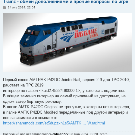
Trainz - обмен дополнениями и прочие вопросы по игре
С
24 янв 2024, 22:54
о
о
б
щ
е
н
и
е
Первый взнос AMTRAK P42DC JointedRail, версия 2.9 для ТРС 2010,
работает на ТРС 2019,
интерьер не нашёл <kuid2:45324:90000:1>, у кого есть поделитесь.
В общем заменил интерьер на самый приличный из доступных, на
одном затёр бортовую рекламу.
В папке AMTK P42DC Original не тронутые, к которым нет интерьера,
в папке AMTK P42DC Modifed переделанные под другой интерьер и
все зависимости в комплекте:
https://sharemods.com/et5dupzxn1s5/AMTK ... W.rar.html
Последний раз редактировалось
oldman777
03 мар 2024, 02:20, всего