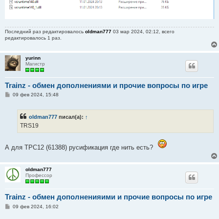
Последний раз редактировалось
oldman777
03 мар 2024, 02:12, всего
редактировалось 1 раз.
yurinn
Магистр
Trainz - обмен дополнениями и прочие вопросы по игре
С
09 фев 2024, 15:48
о
о
б
oldman777
писал(а):
↑
щ
е
TRS19
н
и
е
А для ТРС12 (61388) русификация где нить есть?
oldman777
Профессор
Trainz - обмен дополненияими и прочие вопросы по игре
С
09 фев 2024, 16:02
о
о