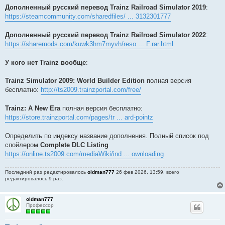
Дополненный русский перевод Trainz Railroad Simulator 2019
:
https://steamcommunity.com/sharedfiles/ ... 3132301777
Дополненный русский перевод Trainz Railroad Simulator 2022
:
https://sharemods.com/kuwk3hm7myvh/reso ... F.rar.html
У кого нет Trainz вообще
:
Trainz Simulator 2009: World Builder Edition
полная версия
бесплатно:
http://ts2009.trainzportal.com/free/
Trainz: A New Era
полная версия бесплатно:
https://store.trainzportal.com/pages/tr ... ard-pointz
Определить по индексу название дополнения. Полный список под
спойлером
Complete DLC Listing
https://online.ts2009.com/mediaWiki/ind ... ownloading
Последний раз редактировалось
oldman777
26 фев 2026, 13:59, всего
редактировалось 9 раз.
oldman777
Профессор