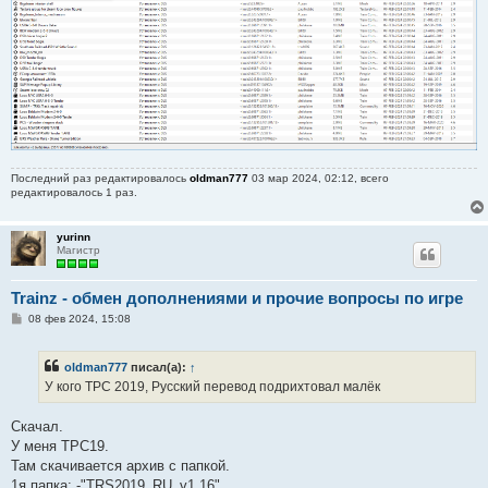
Последний раз редактировалось
oldman777
03 мар 2024, 02:12, всего
редактировалось 1 раз.
yurinn
Магистр
Trainz - обмен дополнениями и прочие вопросы по игре
С
08 фев 2024, 15:08
о
о
б
oldman777
писал(а):
↑
щ
е
У кого ТРС 2019, Русский перевод подрихтовал малёк
н
и
е
Скачал.
У меня ТРС19.
Там скачивается архив с папкой.
1я папка: -"TRS2019_RU_v1.16"