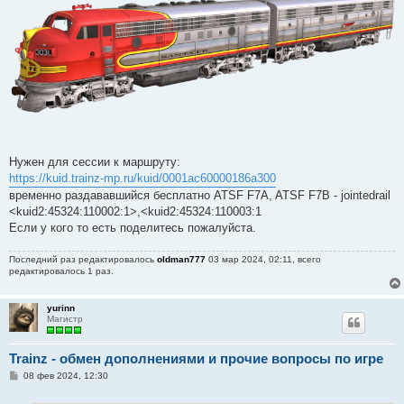
е
н
и
е
Нужен для сессии к маршруту:
https://kuid.trainz-mp.ru/kuid/0001ac60000186a300
временно раздававшийся бесплатно ATSF F7A, ATSF F7B - jointedrail
<kuid2:45324:110002:1>,<kuid2:45324:110003:1
Если у кого то есть поделитесь пожалуйста.
Последний раз редактировалось
oldman777
03 мар 2024, 02:11, всего
редактировалось 1 раз.
yurinn
Магистр
Trainz - обмен дополнениями и прочие вопросы по игре
С
08 фев 2024, 12:30
о
о