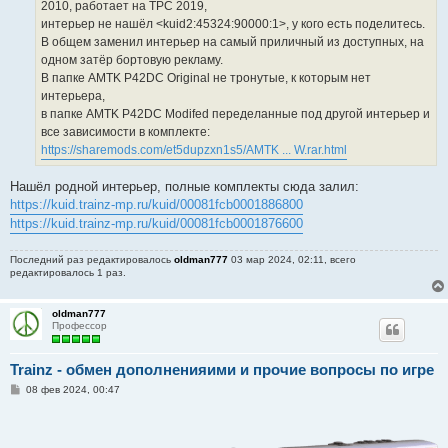
2010, работает на ТРС 2019,
интерьер не нашёл <kuid2:45324:90000:1>, у кого есть поделитесь.
В общем заменил интерьер на самый приличный из доступных, на
одном затёр бортовую рекламу.
В папке AMTK P42DC Original не тронутые, к которым нет
интерьера,
в папке AMTK P42DC Modifed переделанные под другой интерьер и
все зависимости в комплекте:
https://sharemods.com/et5dupzxn1s5/AMTK ... W.rar.html
Нашёл родной интерьер, полные комплекты сюда залил:
https://kuid.trainz-mp.ru/kuid/00081fcb0001886800
https://kuid.trainz-mp.ru/kuid/00081fcb0001876600
Последний раз редактировалось
oldman777
03 мар 2024, 02:11, всего
редактировалось 1 раз.
oldman777
Профессор
Trainz - обмен дополненияими и прочие вопросы по игре
С
08 фев 2024, 00:47
о
о
б
щ