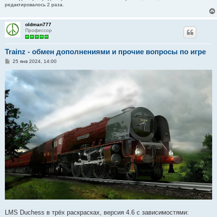
редактировалось 2 раза.
oldman777
Профессор
Trainz - обмен дополнениями и прочие вопросы по игре
С
25 янв 2024, 14:00
о
о
б
щ
е
н
и
е
LMS Duchess в трёх раскрасках, версия 4.6 с зависимостями: