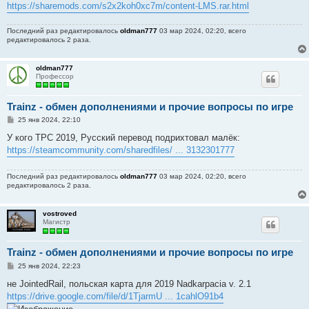
https://sharemods.com/s2x2koh0xc7m/content-LMS.rar.html
Последний раз редактировалось
oldman777
03 мар 2024, 02:20, всего
редактировалось 2 раза.
oldman777
Профессор
Trainz - обмен дополнениями и прочие вопросы по игре
С
25 янв 2024, 22:10
о
о
У кого ТРС 2019, Русский перевод подрихтовал малёк:
б
https://steamcommunity.com/sharedfiles/ ... 3132301777
щ
е
н
Последний раз редактировалось
oldman777
03 мар 2024, 02:20, всего
и
редактировалось 2 раза.
е
vostroved
Магистр
Trainz - обмен дополнениями и прочие вопросы по игре
С
25 янв 2024, 22:23
о
о
не JointedRail, польская карта для 2019 Nadkarpacia v. 2.1
б
https://drive.google.com/file/d/1TjarmU ... 1cahlO91b4
щ
е