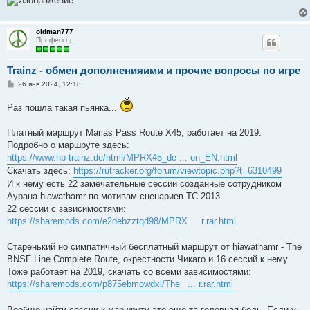
н
и
е
oldman777
Профессор
Trainz - обмен дополненияими и прочие вопросы по игре
С
26 янв 2024, 12:18
о
о
Раз пошла такая пьянка...
б
щ
е
Платный маршрут Marias Pass Route X45, работает на 2019.
н
и
Подробно о маршруте здесь:
е
https://www.hp-trainz.de/html/MPRX45_de ... on_EN.html
Скачать здесь:
https://rutracker.org/forum/viewtopic.php?t=6310499
И к нему есть 22 замечательные сессии созданные сотрудником
Аурана hiawathamr по мотивам сценариев ТС 2013.
22 сессии с зависимостями:
https://sharemods.com/e2debzztqd98/MPRX ... r.rar.html
Старенький но симпатичный бесплатный маршрут от hiawathamr - The
BNSF Line Complete Route, окрестности Чикаго и 16 сессий к нему.
Тоже работает на 2019, скачать со всеми зависимостями:
https://sharemods.com/p875ebmowdxl/The_ ... r.rar.html
Вообще найти сессии к маршруту это ещё та головная боль. Если у