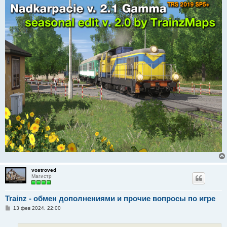
и
е
vostroved
Магистр
Trainz - обмен дополнениями и прочие вопросы по игре
С
13 фев 2024, 22:00
о
о
б