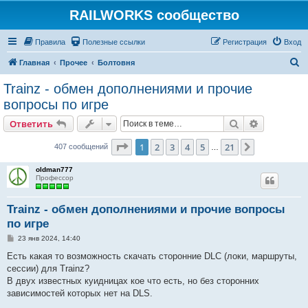
RAILWORKS сообщество
Правила
Полезные ссылки
Регистрация
Вход
П
Главная
Прочее
Болтовня
о
Trainz - обмен дополнениями и прочие
и
вопросы по игре
с
Поиск
Расширен
Ответить
к
Страница
1
из
21
1
2
3
4
5
21
След.
407 сообщений
…
oldman777
Профессор
Trainz - обмен дополнениями и прочие вопросы
по игре
С
23 янв 2024, 14:40
о
о
Есть какая то возможность скачать сторонние DLC (локи, маршруты,
б
сессии) для Trainz?
щ
е
В двух известных куидницах кое что есть, но без сторонних
н
зависимостей которых нет на DLS.
и
е