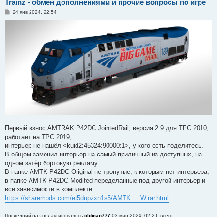
Trainz - обмен дополнениями и прочие вопросы по игре
С
24 янв 2024, 22:54
о
о
б
щ
е
н
и
е
Первый взнос AMTRAK P42DC JointedRail, версия 2.9 для ТРС 2010,
работает на ТРС 2019,
интерьер не нашёл <kuid2:45324:90000:1>, у кого есть поделитесь.
В общем заменил интерьер на самый приличный из доступных, на
одном затёр бортовую рекламу.
В папке AMTK P42DC Original не тронутые, к которым нет интерьера,
в папке AMTK P42DC Modifed переделанные под другой интерьер и
все зависимости в комплекте:
https://sharemods.com/et5dupzxn1s5/AMTK ... W.rar.html
Последний раз редактировалось
oldman777
03 мар 2024, 02:20, всего