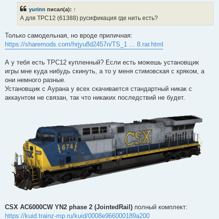
б
yurinn
писал(а):
↑
щ
е
А для ТРС12 (61388) русификация где нить есть?
н
и
е
Только самодельная, но вроде приличная:
https://sharemods.com/hrjyu8d2457n/TS_1 ... 8.rar.html
А у тебя есть ТРС12 купленный? Если есть можешь установщик
игры мне куда нибудь скинуть, а то у меня стимовская с кряком, а
они немного разные.
Установщик с Аурана у всех скачивается стандартный никак с
аккаунтом не связан, так что никаких последствий не будет.
CSX AC6000CW YN2 phase 2 (JointedRail)
полный комплект:
https://kuid.trainz-mp.ru/kuid/0008e966000189a200