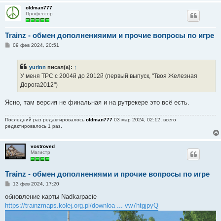
oldman777
Профессор
Trainz - обмен дополненияими и прочие вопросы по игре
С
09 фев 2024, 20:51
о
о
б
yurinn
писал(а):
↑
щ
е
У меня ТРС с 2004й до 2012й (первый выпуск, "Твоя Железная
н
Дорога2012")
и
е
Ясно, там версия не финальная и на рутрекере это всё есть.
Последний раз редактировалось
oldman777
03 мар 2024, 02:12, всего
редактировалось 1 раз.
vostroved
Магистр
Trainz - обмен дополнениями и прочие вопросы по игре
С
13 фев 2024, 17:20
о
о
обновление карты Nadkarpacie
б
https://trainzmaps.kolej.org.pl/downloa ... vw7htgjpyQ
щ
е
н