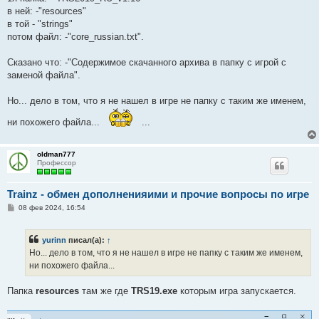
в ней: -"resources"
в той - "strings"
потом файл: -"core_russian.txt".
Сказано что: -"Содержимое скачанного архива в папку с игрой с
заменой файла".
Но... дело в том, что я не нашел в игре не папку с таким же именем,
ни похожего файла...
...
oldman777
Профессор
Trainz - обмен дополненияими и прочие вопросы по игре
С
08 фев 2024, 16:54
о
о
б
yurinn
писал(а):
↑
щ
е
Но... дело в том, что я не нашел в игре не папку с таким же именем,
н
ни похожего файла...
и
е
Папка
resources
там же где
TRS19.ехе
которым игра запускается.