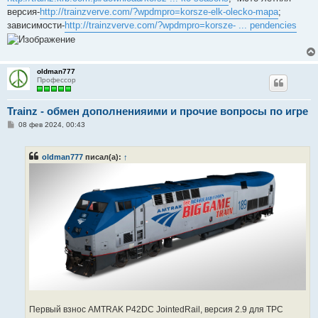
щ
е
версия-
http://trainzverve.com/?wpdmpro=korsze-elk-olecko-mapa
;
н
зависимости-
http://trainzverve.com/?wpdmpro=korsze- ... pendencies
и
е
oldman777
Профессор
Trainz - обмен дополненияими и прочие вопросы по игре
С
08 фев 2024, 00:43
о
о
б
oldman777
писал(а):
↑
щ
е
н
и
е
Первый взнос AMTRAK P42DC JointedRail, версия 2.9 для ТРС