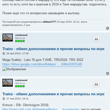
кого то есть хотя бы к вшитым в 2019 и Тане маршрутам, поделитесь.
Позже ещё что то интересное наковыряю и выложу.
Последний раз редактировалось
oldman777
03 мар 2024, 02:11, всего
редактировалось 1 раз.
vostroved
Магистр
Trainz - обмен дополнениями и прочие вопросы по игре
С
26 янв 2024, 17:06
о
о
Mega Sudety - Lato 76 для T:ANE, TRS2019, TRS 2022
б
https://drive.google.com/drive/folders/ ... h09mDXD7eW
щ
е
н
и
е
vostroved
Магистр
Trainz - обмен дополнениями и прочие вопросы по игре
С
27 янв 2024, 19:11
о
о
Korsze – Ełk- Olecko(для 2019)
б
http://trainz.krb.com.pl/download/korsz ... ko-seasons
; чисто летняя