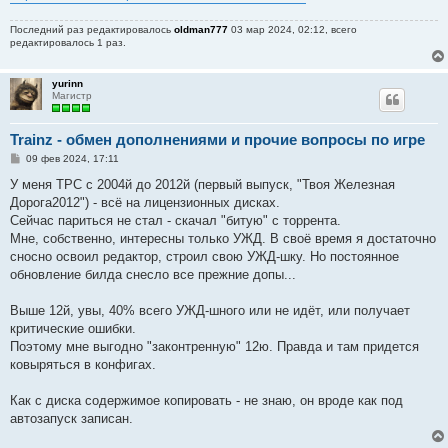
Последний раз редактировалось
oldman777
03 мар 2024, 02:12, всего
редактировалось 1 раз.
yurinn
Магистр
Trainz - обмен дополнениями и прочие вопросы по игре
С
09 фев 2024, 17:11
о
о
У меня ТРС с 2004й до 2012й (первый выпуск, "Твоя Железная
б
Дорога2012") - всё на лицензионных дисках.
щ
е
Сейчас париться не стал - скачал "битую" с торрента.
н
Мне, собственно, интересны только УЖД. В своё время я достаточно
и
е
сносно освоил редактор, строил свою УЖД-шку. Но постоянное
обновление билда снесло все прежние допы...
Выше 12й, увы, 40% всего УЖД-шного или не идёт, или получает
критические ошибки.
Поэтому мне выгодно "законтренную" 12ю. Правда и там придется
ковыряться в конфигах.
Как с диска содержимое копировать - не знаю, он вроде как под
автозапуск записан.