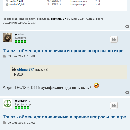
Последний раз редактировалось
oldman777
03 мар 2024, 02:12, всего
редактировалось 1 раз.
yurinn
Магистр
Trainz - обмен дополнениями и прочие вопросы по игре
С
09 фев 2024, 15:48
о
о
б
oldman777
писал(а):
↑
щ
е
TRS19
н
и
е
А для ТРС12 (61388) русификация где нить есть?
oldman777
Профессор
Trainz - обмен дополненияими и прочие вопросы по игре
С
09 фев 2024, 16:02
о
о