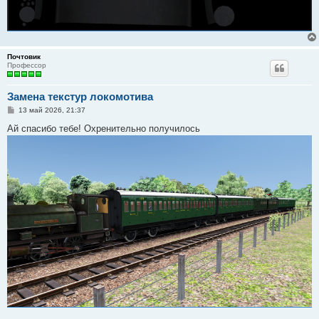
Почтовик
Профессор
Замена текстур локомотива
С
13 май 2026, 21:37
о
о
Ай спасибо тебе! Охренительно получилось
б
щ
е
н
и
е