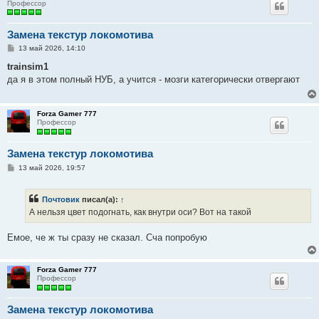
Профессор
Замена текстур локомотива
С
13 май 2026, 14:10
о
о
trainsim1
б
да я в этом полный НУБ, а учится - мозги категорически отвергают
щ
е
н
и
Forza Gamer 777
е
Профессор
Замена текстур локомотива
С
13 май 2026, 19:57
о
о
б
Почтовик
писал(а):
↑
щ
е
А нельзя цвет подогнать, как внутри оси? Вот на такой
н
и
е
Емое, че ж ты сразу не сказал. Сча попробую
Forza Gamer 777
Профессор
Замена текстур локомотива