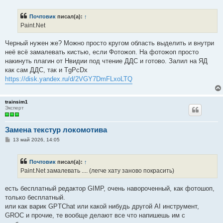
о
б
Почтовик
писал(а):
↑
щ
е
Paint.Net
н
и
е
Черный нужен же? Можно просто кругом область выделить и внутри
неё всё замалевать кистью, если Фотожоп. На фотожоп просто
накинуть плагин от Нвидии под чтение ДДС и готово. Залил на ЯД
как сам ДДС, так и TgPcDx
https://disk.yandex.ru/d/2VGY7DmFLxoLTQ
trainsim1
Эксперт
Замена текстур локомотива
С
13 май 2026, 14:05
о
о
б
Почтовик
писал(а):
↑
щ
е
Paint.Net замалевать .... (легче хату заново покрасить)
н
и
е
есть бесплатный редактор GIMP, очень навороченный, как фотошоп,
только бесплатный.
или как варик GPTChat или какой нибудь другой AI инструмент,
GROC и прочие, те вообще делают все что напишешь им с