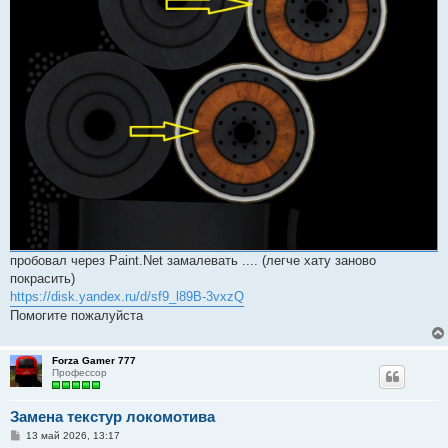
пробовал через Paint.Net замалевать .... (легче хату заново
покрасить)
https://disk.yandex.ru/d/sf9_l89B-3vxzQ
Помогите пожалуйста
Forza Gamer 777
Профессор
Замена текстур локомотива
С
13 май 2026, 13:17
о