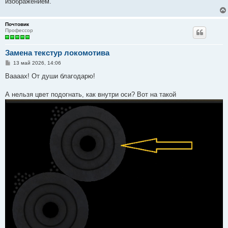
изображением.
Почтовик
Профессор
Замена текстур локомотива
С
13 май 2026, 14:06
о
о
Ваааах! От души благодарю!
б
щ
е
А нельзя цвет подогнать, как внутри оси? Вот на такой
н
и
е