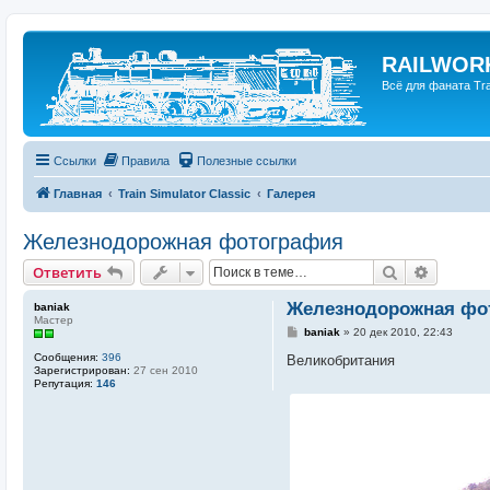
RAILWORK
Всё для фаната Trai
Ссылки
Правила
Полезные ссылки
Главная
Train Simulator Classic
Галерея
Железнодорожная фотография
Поиск
Расшир
Ответить
Железнодорожная фо
baniak
Мастер
С
baniak
»
20 дек 2010, 22:43
о
Сообщения:
396
о
Великобритания
Зарегистрирован:
27 сен 2010
б
Репутация:
146
щ
е
н
и
е