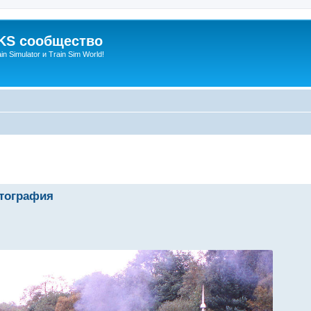
S сообщество
n Simulator и Train Sim World!
енный поиск
тография