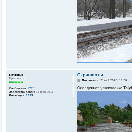
Скриншоты
Почтовик
Профессор
С
Почтовик
»
12 май 2026, 18:50
о
о
Обалденная узкоколейка
Taly
Сообщения:
1774
б
Зарегистрирован:
11 фев 2011
щ
Репутация:
1915
е
н
и
е