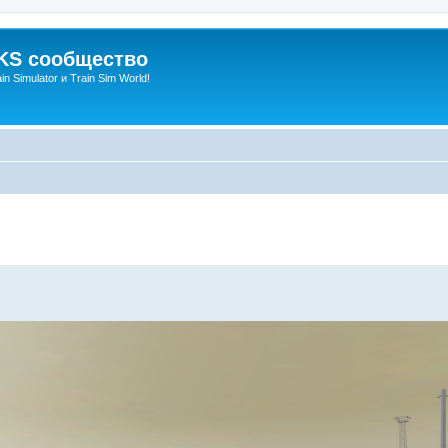
S сообщество
n Simulator и Train Sim World!
енный поиск