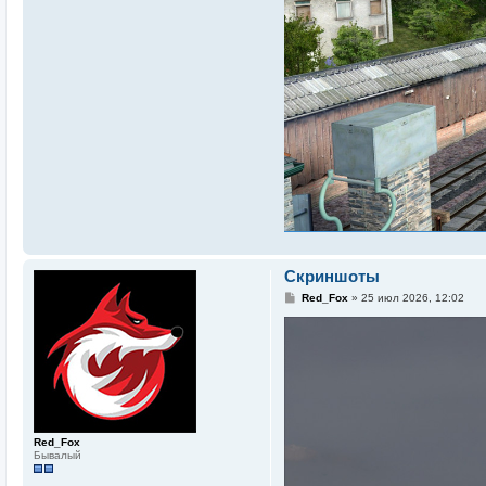
Скриншоты
С
Red_Fox
»
25 июл 2026, 12:02
о
о
б
щ
е
н
и
е
Red_Fox
Бывалый