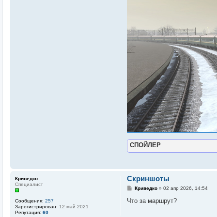
СПОЙЛЕР
Скриншоты
Криведко
Специалист
С
Криведко
»
02 апр 2026, 14:54
о
о
Что за маршрут?
Сообщения:
257
б
Зарегистрирован:
12 май 2021
щ
Репутация:
60
е