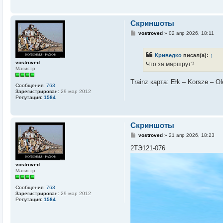
н
и
е
Скриншоты
С
vostroved
»
02 апр 2026, 18:11
о
о
б
Криведко
писал(а):
↑
щ
е
vostroved
Что за маршрут?
н
Магистр
и
е
Trainz карта: Ełk – Korsze – O
Сообщения:
763
Зарегистрирован:
29 мар 2012
Репутация:
1584
Скриншоты
С
vostroved
»
21 апр 2026, 18:23
о
о
2ТЭ121-076
б
щ
е
vostroved
н
Магистр
и
е
Сообщения:
763
Зарегистрирован:
29 мар 2012
Репутация:
1584