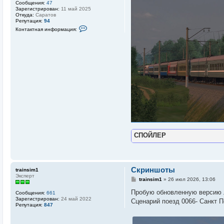
Сообщения:
47
Зарегистрирован:
11 май 2025
Откуда:
Саратов
Репутация:
94
К
Контактная информация:
о
н
т
а
к
т
н
а
я
и
н
ф
о
р
м
а
ц
СПОЙЛЕР
и
я
п
о
л
ь
Скриншоты
trainsim1
з
Эксперт
о
С
trainsim1
»
26 июл 2026, 13:06
в
о
а
о
Пробую обновленную версию л
Сообщения:
661
т
б
Зарегистрирован:
24 май 2022
е
Сценарий поезд 0066- Санкт П
щ
Репутация:
847
л
е
я
н
R
и