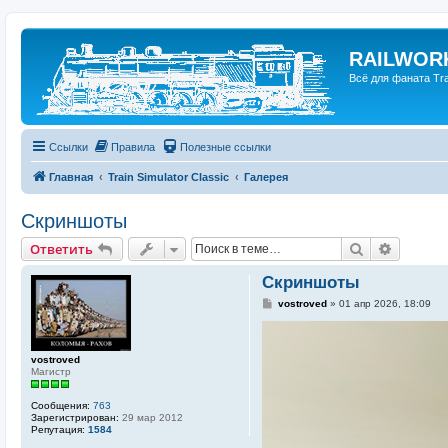
RAILWORK
Всё для фаната Trai
Ссылки
Правила
Полезные ссылки
Главная
Train Simulator Classic
Галерея
Скриншоты
Поиск
Расшир
Ответить
Скриншоты
С
vostroved
»
01 апр 2026, 18:09
о
о
б
щ
vostroved
е
Магистр
н
и
е
Сообщения:
763
Зарегистрирован:
29 мар 2012
Репутация:
1584