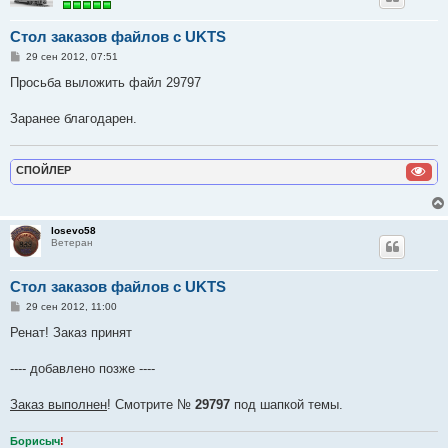
Стол заказов файлов с UKTS
С
29 сен 2012, 07:51
о
о
Просьба выложить файл 29797
б
щ
е
Заранее благодарен.
н
и
е
СПОЙЛЕР
losevo58
Ветеран
Стол заказов файлов с UKTS
С
29 сен 2012, 11:00
о
о
Ренат! Заказ принят
б
щ
е
---- добавлено позже ----
н
и
е
Заказ выполнен
! Смотрите №
29797
под шапкой темы.
Борисыч
!