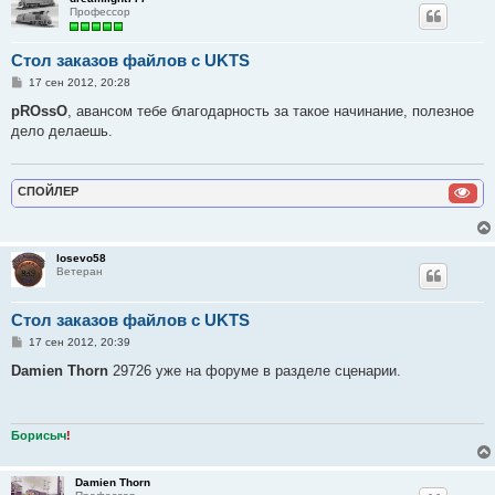
Профессор
Стол заказов файлов с UKTS
С
17 сен 2012, 20:28
о
о
pROssO
, авансом тебе благодарность за такое начинание, полезное
б
дело делаешь.
щ
е
н
и
е
СПОЙЛЕР
losevo58
Ветеран
Стол заказов файлов с UKTS
С
17 сен 2012, 20:39
о
о
Damien Thorn
29726 уже на форуме в разделе сценарии.
б
щ
е
н
и
Борисыч
!
е
Damien Thorn