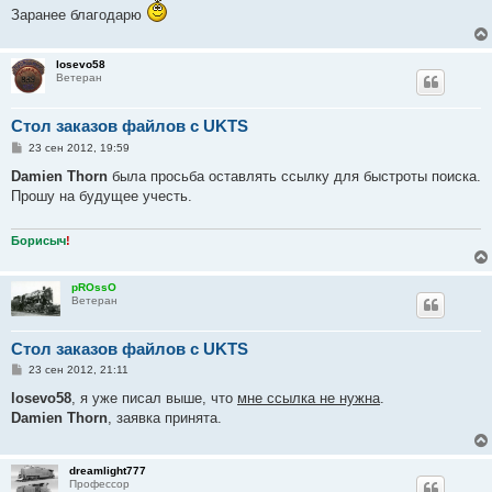
щ
Заранее благодарю
е
н
и
е
losevo58
Ветеран
Стол заказов файлов с UKTS
С
23 сен 2012, 19:59
о
о
Damien Thorn
была просьба оставлять ссылку для быстроты поиска.
б
Прошу на будущее учесть.
щ
е
н
и
Борисыч
!
е
pROssO
Ветеран
Стол заказов файлов с UKTS
С
23 сен 2012, 21:11
о
о
losevo58
, я уже писал выше, что
мне ссылка не нужна
.
б
Damien Thorn
, заявка принята.
щ
е
н
и
dreamlight777
е
Профессор