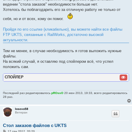
ведении "стола заказов" необходимости больше нет.
Хотелось бы поблагодарить его за отличную работу не только от
себя, но и от всех, кому он помог.
Пройдя по его ссылке (кликабельно), вы можете найти все файлы
FTP UKTS, связанные с RailWorks, достаточно высокой
актуальности.
Тем не менее, в случае необходимость я готов выложить нужные
файлы.
На всякий случай, я оставляю под спойлером всё, что успел
положить сам.
СПОЙЛЕР
Последний раз редактировалось
pROssO
20 июн 2013, 19:33, всего редактировалось
28 раз.
losevo58
Ветеран
Стол заказов файлов с UKTS
С
17 сен 2012, 20:20