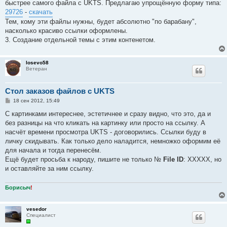
быстрее самого файла с UKTS. Предлагаю упрощённую форму типа:
29726
-
скачать
Тем, кому эти файлы нужны, будет абсолютно "по барабану",
насколько красиво ссылки оформлены.
3. Создание отдельной темы с этим контенетом.
losevo58
Ветеран
Стол заказов файлов с UKTS
С
18 сен 2012, 15:49
о
о
С картинками интереснее, эстетичнее и сразу видно, что это, да и
б
без разницы на что кликать на картинку или просто на ссылку. А
щ
е
насчёт времени просмотра UKTS - договорились. Ссылки буду в
н
личку скидывать. Как только дело наладится, немножко оформим её
и
е
для начала и тогда перенесём.
Ещё будет просьба к народу, пишите не только №
File ID
: ХХХХХ, но
и оставляйте за ним ссылку.
Борисыч
!
vesedor
Специалист