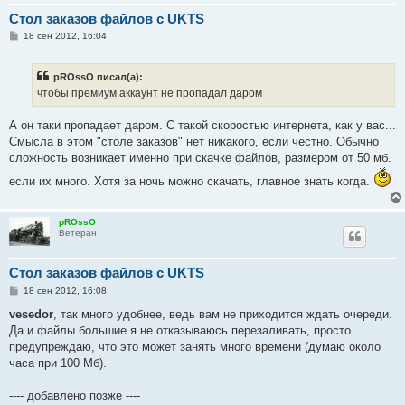
Стол заказов файлов с UKTS
С
18 сен 2012, 16:04
о
о
б
pROssO писал(а):
щ
е
чтобы премиум аккаунт не пропадал даром
н
и
е
А он таки пропадает даром. С такой скоростью интернета, как у вас...
Смысла в этом "столе заказов" нет никакого, если честно. Обычно
сложность возникает именно при скачке файлов, размером от 50 мб.
если их много. Хотя за ночь можно скачать, главное знать когда.
pROssO
Ветеран
Стол заказов файлов с UKTS
С
18 сен 2012, 16:08
о
о
vesedor
, так много удобнее, ведь вам не приходится ждать очереди.
б
Да и файлы большие я не отказываюсь перезаливать, просто
щ
е
предупреждаю, что это может занять много времени (думаю около
н
часа при 100 Мб).
и
е
---- добавлено позже ----