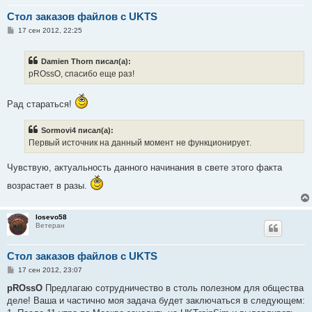
Стол заказов файлов с UKTS
С
17 сен 2012, 22:25
о
о
б
Damien Thorn писал(а):
щ
е
pROssO, спасибо еще раз!
н
и
е
Рад стараться!
Sormovi4 писал(а):
Первый источник на данный момент не функционирует.
Чувствую, актуальность данного начинания в свете этого факта
возрастает в разы.
losevo58
Ветеран
Стол заказов файлов с UKTS
С
17 сен 2012, 23:07
о
о
pROssO
Предлагаю сотрудничество в столь полезном для общества
б
деле! Ваша и частично моя задача будет заключаться в следующем:
щ
е