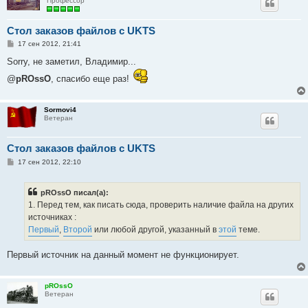
Профессор
Стол заказов файлов с UKTS
С
17 сен 2012, 21:41
о
о
Sorry, не заметил, Владимир...
б
щ
@
pROssO
, спасибо еще раз!
е
н
и
е
Sormovi4
Ветеран
Стол заказов файлов с UKTS
С
17 сен 2012, 22:10
о
о
б
pROssO писал(а):
щ
е
1. Перед тем, как писать сюда, проверить наличие файла на других
н
источниках :
и
е
Первый
,
Второй
или любой другой, указанный в
этой
теме.
Первый источник на данный момент не функционирует.
pROssO
Ветеран