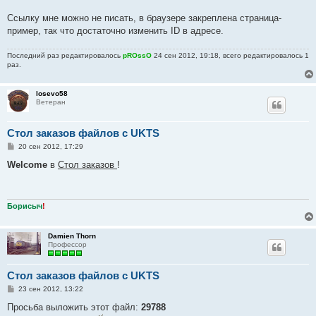
Ссылку мне можно не писать, в браузере закреплена страница-
пример, так что достаточно изменить ID в адресе.
Последний раз редактировалось
pROssO
24 сен 2012, 19:18, всего редактировалось 1
раз.
losevo58
Ветеран
Стол заказов файлов с UKTS
С
20 сен 2012, 17:29
о
о
Welcome
в
Стол заказов
!
б
щ
е
н
и
Борисыч
!
е
Damien Thorn
Профессор
Стол заказов файлов с UKTS
С
23 сен 2012, 13:22
о
о
Просьба выложить этот файл:
29788
б