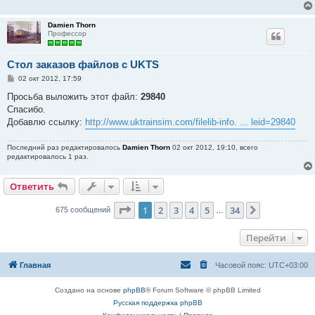
Damien Thorn
Профессор
Стол заказов файлов с UKTS
С
02 окт 2012, 17:59
о
о
Просьба выложить этот файл:
29840
б
Спасибо.
щ
е
Добавлю ссылку:
http://www.uktrainsim.com/filelib-info. ... leid=29840
н
и
е
Последний раз редактировалось
Damien Thorn
02 окт 2012, 19:10, всего
редактировалось 1 раз.
Ответить
Страница
1
из
34
1
2
3
4
5
34
След.
675 сообщений
…
Перейти
Главная
Часовой пояс:
UTC+03:00
Создано на основе
phpBB
® Forum Software © phpBB Limited
Русская поддержка phpBB