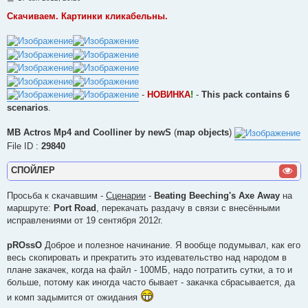
о
о
Скачиваем. Картинки кликабельны.
б
щ
е
н
и
е
-
НОВИНКА
!
-
This pack contains 6
scenarios
.
MB Actros Mp4 and Coolliner by newS
(
map objects
)
File ID :
29840
СПОЙЛЕР
Просьба к скачавшим -
Сценарии
-
Beating Beeching's Axe Away
на
маршруте:
Port Road
, перекачать раздачу в связи с внесёнными
исправлениями от 19 сентября 2012г.
pROssO
Доброе и полезное начинание. Я вообще подумывал, как его
весь скопировать и прекратить это издевательство над народом в
плане закачек, когда на файл - 100МБ, надо потратить сутки, а то и
больше, потому как иногда часто бывает - закачка сбрасывается, да
и комп задымится от ожидания