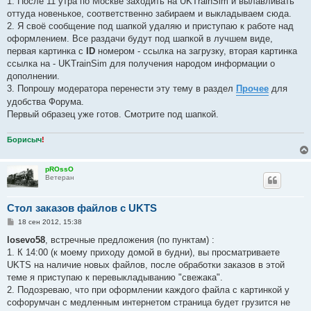
1. После 11 утра по Москве заходить на UKTrainSim и вылавливать
н
оттуда новенькое, соответственно забираем и выкладываем сюда.
и
е
2. Я своё сообщение под шапкой удаляю и приступаю к работе над
оформлением. Все раздачи будут под шапкой в лучшем виде,
первая картинка с
ID
номером - ссылка на загрузку, вторая картинка
ссылка на - UKTrainSim для получения народом информации о
дополнении.
3. Попрошу модератора перенести эту тему в раздел
Прочее
для
удобства Форума.
Первый образец уже готов. Смотрите под шапкой.
Борисыч
!
pROssO
Ветеран
Стол заказов файлов с UKTS
С
18 сен 2012, 15:38
о
о
losevo58
, встречные предложения (по пунктам) :
б
1. К 14:00 (к моему приходу домой в будни), вы просматриваете
щ
е
UKTS на наличие новых файлов, после обработки заказов в этой
н
теме я приступаю к перевыкладыванию "свежака".
и
е
2. Подозреваю, что при оформлении каждого файла с картинкой у
софорумчан с медленным интернетом страница будет грузится не