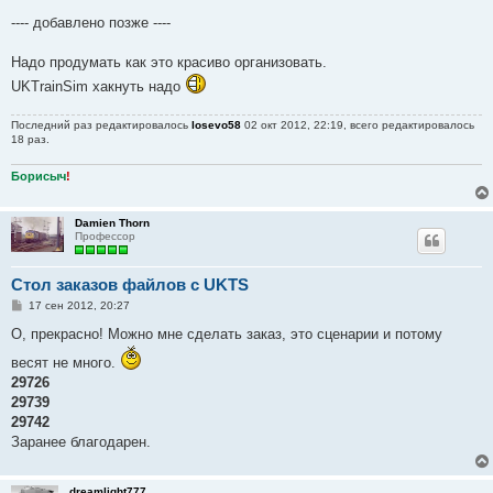
---- добавлено позже ----
Надо продумать как это красиво организовать.
UKTrainSim хакнуть надо
Последний раз редактировалось
losevo58
02 окт 2012, 22:19, всего редактировалось
18 раз.
Борисыч
!
Damien Thorn
Профессор
Стол заказов файлов с UKTS
С
17 сен 2012, 20:27
о
о
О, прекрасно! Можно мне сделать заказ, это сценарии и потому
б
щ
весят не много.
е
29726
н
и
29739
е
29742
Заранее благодарен.
dreamlight777