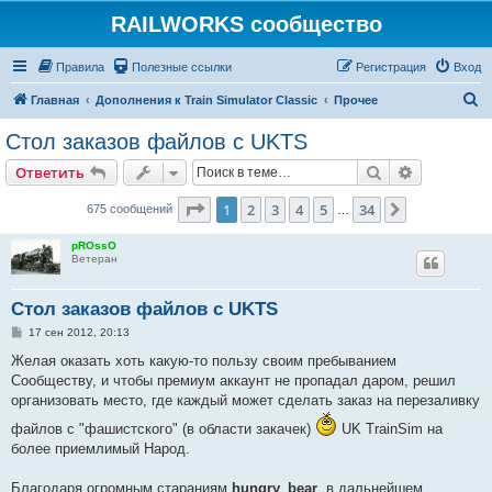
RAILWORKS сообщество
Правила
Полезные ссылки
Регистрация
Вход
П
Главная
Дополнения к Train Simulator Classic
Прочее
о
Стол заказов файлов с UKTS
и
Поиск
Расширен
Ответить
с
к
Страница
1
из
34
1
2
3
4
5
34
След.
675 сообщений
…
pROssO
Ветеран
Стол заказов файлов с UKTS
С
17 сен 2012, 20:13
о
о
Желая оказать хоть какую-то пользу своим пребыванием
б
Сообществу, и чтобы премиум аккаунт не пропадал даром, решил
щ
е
организовать место, где каждый может сделать заказ на перезаливку
н
и
файлов с "фашистского" (в области закачек)
UK TrainSim на
е
более приемлимый Народ.
Благодаря огромным стараниям
hungry_bear
, в дальнейшем